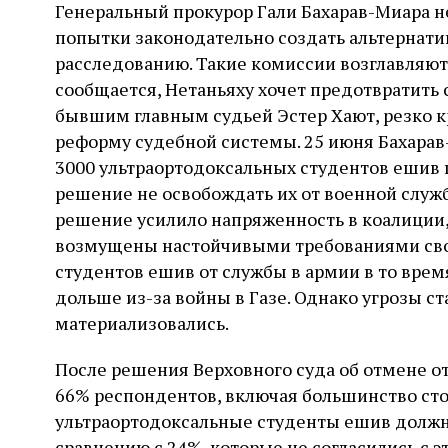
Генеральный прокурор Гали Бахарав-Миара н
попытки законодательно создать альтернати
расследованию. Такие комиссии возглавляют 
сообщается, Нетаньяху хочет предотвратить
бывшим главным судьей Эстер Хают, резко 
реформу судебной системы. 25 июня Бахарав
3000 ультраортодоксальных студентов ешив п
решение не освобождать их от военной служ
решение усилило напряженность в коалиции,
возмущены настойчивыми требованиями сво
студентов ешив от службы в армии в то врем
дольше из-за войны в Газе. Однако угрозы с
материализовались.
После решения Верховного суда об отмене отс
66% респондентов, включая большинство сто
ультраортодоксальные студенты ешив должн
сравнению с 24%, которые не согласились с э