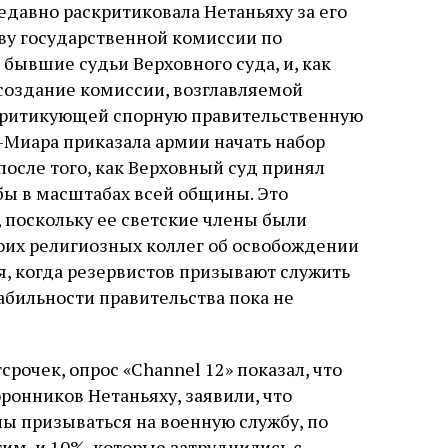
едавно раскритиковала Нетаньяху за его
ву государственной комиссии по
бывшие судьи Верховного суда, и, как
 создание комиссии, возглавляемой
критикующей спорную правительственную
-Миара приказала армии начать набор
осле того, как Верховный суд принял
бы в масштабах всей общины. Это
 поскольку ее светские члены были
их религиозных коллег об освобождении
я, когда резервистов призывают служить
табильности правительства пока не
рочек, опрос «Channel 12» показал, что
ронников Нетаньяху, заявили, что
ы призываться на военную службу, по
тим, и 10%, которые затруднились с