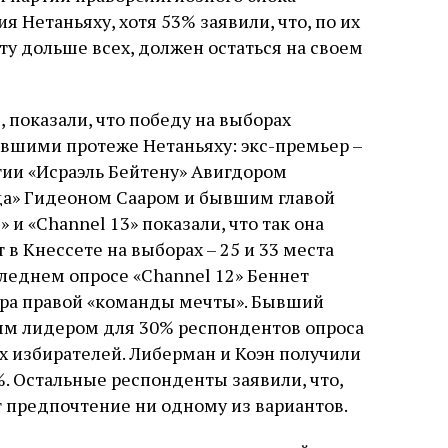
 Нетаньяху, хотя 53% заявили, что, по их
у дольше всех, должен остаться на своем
 показали, что победу на выборах
вшими протеже Нетаньяху: экс-премьер –
ии «Исраэль Бейтену» Авигдором
да» Гидеоном Сааром и бывшим главой
 и «Channel 13» показали, что так она
в Кнессете на выборах – 25 и 33 места
следнем опросе «Channel 12» Беннет
ера правой «команды мечты». Бывший
ым лидером для 30% респондентов опроса
х избирателей. Либерман и Коэн получили
. Остальные респонденты заявили, что,
т предпочтение ни одному из вариантов.