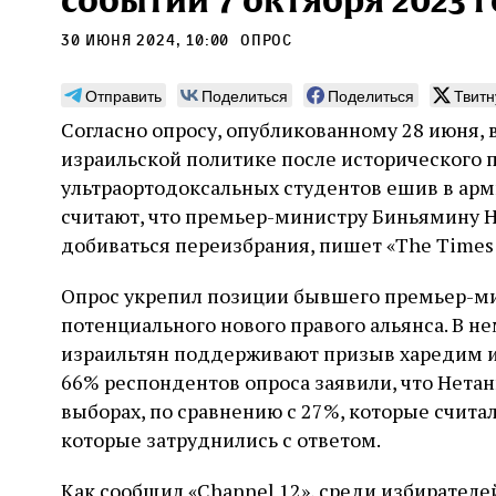
событий 7 октября 2023 
30 июня 2024, 10:00
опрос
Отправить
Поделиться
Поделиться
Твитн
Согласно опросу, опубликованному 28 июня, 
Погромы 1929 года:
Мо
израильской политике после исторического 
неделя, изменившая
и с
ультраортодоксальных студентов ешив в арм
судьбу еврейского ишува
считают, что премьер-министру Биньямину Не
По ме
конце
добиваться переизбрания, пишет «The Times of
Примерно за полторы недели до начала
стано
погромов Ребе совершал поездку по святым
печей
местам Эрец‑Исраэль. Он посетил, в
Опрос укрепил позиции бывшего премьер-ми
тела п
частности, Пещеру праотцев и Западную
остав
потенциального нового правого альянса. В не
стену. Он, несомненно, почувствовал
2 авг
смерти
необычайное напряжение и сознательно
Фреди
израильтян поддерживают призыв харедим и 
5 августа
Проверено временем
Александр
город
Ксени
отказался приходить к Стене в Тиша бе‑Ав,
Ицкович
66% респондентов опроса заявили, что Нета
день 
чтобы не собирать вокруг себя большое
выборах, по сравнению с 27%, которые считали
количество хасидов и жителей города и тем
самым не усиливать напряжённость
которые затруднились с ответом.
Как сообщил «Channel 12», среди избирателе