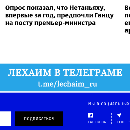
Опрос показал, что Нетаньяху,
В
впервые за год, предпочли Ганцу
п
на посту премьер-министра
е
а
Мы в социальных
Facebook
Телег