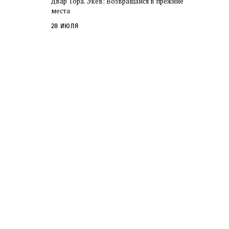
Двар Тора. Экев: Возвращайся в прежние
слово в переводе Библии
места
28 июля