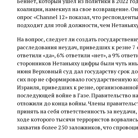
Беннет, который ушел из политики в 2022 го
коалиции, намекнул на свое возвращение. О
опрос «Channel 12» показал, что респондент
подходит для этой должности, чем Нетаньяху
На вопрос, следует ли создать государстве
расследования неудач, приведших к резне 7 
ответили «да», 6% ответили «нет», а 9% ответ
сторонников Нетаньяху цифры были чуть ины
июня Верховный суд дал государству срок до
сих пор не сформировало государственную 
Израиля, приведших к резне, организованной
последующей войне в Газе. Правительство на
отложили до конца войны. Члены правительст
принять на себя ответственность за неудач
ходе которого тысячи террористов ворвались 
захватив более 250 заложников, что спровоци