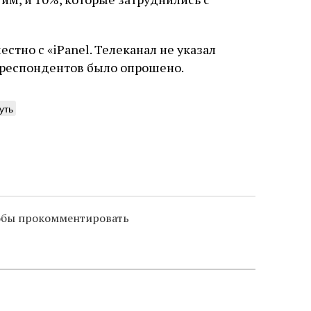
тно с «iPanel. Телеканал не указал
 респондентов было опрошено.
уть
тобы прокомментировать