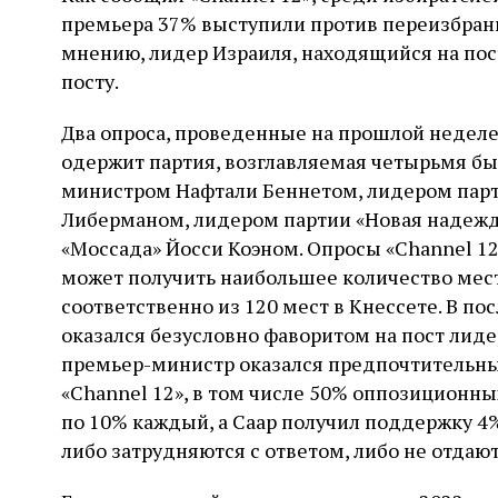
премьера 37% выступили против переизбрания
мнению, лидер Израиля, находящийся на пост
посту.
Два опроса, проведенные на прошлой неделе,
одержит партия, возглавляемая четырьмя бы
министром Нафтали Беннетом, лидером парт
Либерманом, лидером партии «Новая надеж
«Моссада» Йосси Коэном. Опросы «Channel 12»
может получить наибольшее количество мест 
соответственно из 120 мест в Кнессете. В по
оказался безусловно фаворитом на пост лид
премьер-министр оказался предпочтительн
«Channel 12», в том числе 50% оппозиционны
по 10% каждый, а Саар получил поддержку 4%
либо затрудняются с ответом, либо не отдаю