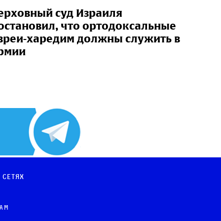
ерховный суд Израиля
остановил, что ортодоксальные
вреи-харедим должны служить в
рмии
 сетях
рам