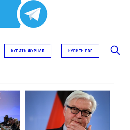
купить журнал
купить pdf