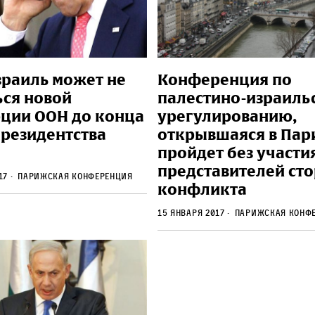
зраиль может не
Конференция по
ься новой
палестино-израиль
ции ООН до конца
урегулированию,
президентства
открывшаяся в Пар
пройдет без участи
представителей ст
017
парижская конференция
конфликта
15 января 2017
парижская конф