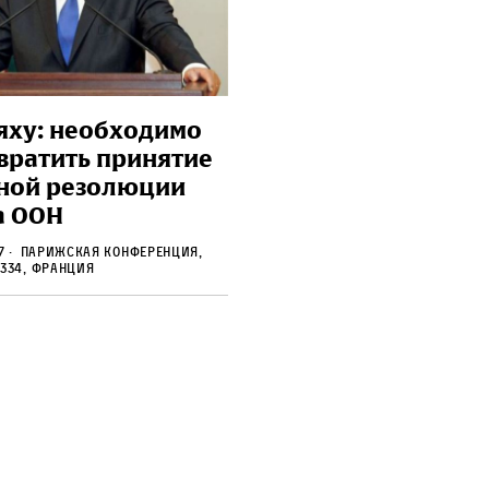
яху: необходимо
вратить принятие
ной резолюции
а ООН
17
парижская конференция,
334, Франция