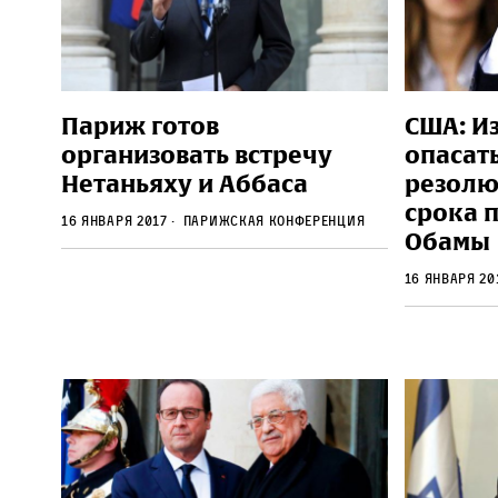
Париж готов
США: И
организовать встречу
опасат
Нетаньяху и Аббаса
резолю
срока 
16 января 2017
парижская конференция
Обамы
16 января 2