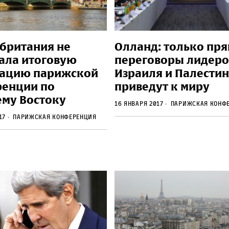
британия не
Олланд: только пр
ала итоговую
переговоры лидеро
ацию парижской
Израиля и Палести
енции по
приведут к миру
му Востоку
16 января 2017
парижская конф
017
парижская конференция