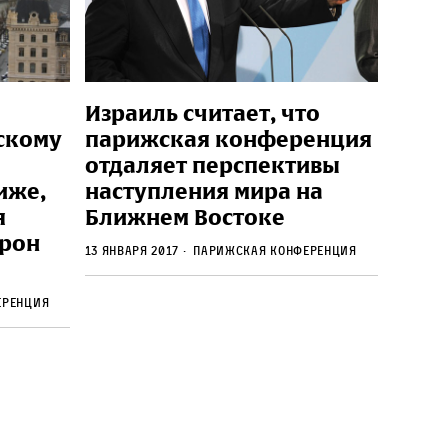
Израиль считает, что
скому
парижская конференция
отдаляет перспективы
иже,
наступления мира на
я
Ближнем Востоке
орон
13 января 2017
парижская конференция
еренция