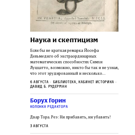
Наука и скептицизм
Погр
неде
не не
Если бы не краткая ремарка Йосефа
судь
ключом ко всей
Дельмедиго об экстраординарных
Иеронима
математических способностях Симхи
Примерн
ся иврит,
Луццатто, возможно, никто бы так и не узнал,
погромо
ый смысл и
что этот эрудированный и несколько
местам Э
ическая
сварливый венецианский талмудист имел
6 августа
Библиотека, кабинет историка
частнос
одчик,
какое‑то отношение к научной деятельности.
Давид Б. Рудерман
стену. 
исправления, и
На протяжении почти шестидесяти лет, вплоть
необыча
правление как
до своей кончины, Луццатто был одним
5 авгус
Борух Горин
отказалс
а. Перед нами
из раввинов Венеции
Ицкови
чтобы н
колонка редактора
одчиков,
количес
ами человек,
Двар Тора. Реэ: Ни прибавить, ни убавить!
самым н
ало возмущение
 многовекового
3 августа
ит последнее