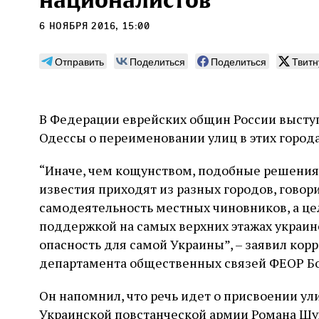
националистов
6 ноября 2016, 15:00
Отправить
Поделиться
Поделиться
Твитн
Монтажник фирмы «Топф
Ляг
и сыновья»
сар
В Федерации еврейских общин России выступ
вши
Одессы о переименовании улиц в этих города
По мере того как росло количество
концентрационных лагерей и узников
Стиве
становилось все больше, без кремационных
“Иначе, чем кощунством, подобные решения н
начин
печей Прюфера было не обойтись. Cжигая
истор
известия приходят из разных городов, говори
тела прямо в лагере, нацисты не только
вообр
самодеятельность местных чиновников, а ц
оставались верны своему архаичному культу
худож
2 августа
Неразрезанные страницы
смерти, но и скрывали от населения соседних
поддержкой на самых верхних этажах украинс
Фредиано Сесси. Перевод с итальянского
перео
2 авг
городов, сколько узников погибало каждый
Ксении Тименчик
полити
опасность для самой Украины”, – заявил кор
Халпе
день в этих жутких местах
котор
Силак
департамента общественных связей ФЕОР Бо
фарао
Он напомнил, что речь идет о присвоении у
Украинской повстанческой армии Романа Шу