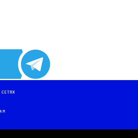
 сетях
рам