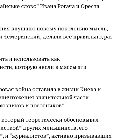
слово в переводе Библии
аїнське слово” Ивана Рогача и Ореста
ания внушают новому поколению мысль,
 и Чемеринский, делали все правильно, раз
ть и использовать как
сти, которую несли в массы эти
овая война оставила в жизни Киева и
уничтожения значительной части
оюзников и пособников”.
, который теоретически обосновывал
чисткой” других меньшинств, его
”, и “журналистов”, активно призывавших