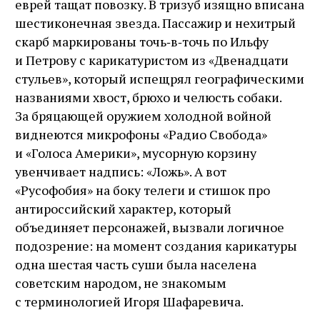
еврей тащат повозку. В тризуб изящно вписана
шестиконечная звезда. Пассажир и нехитрый
скарб маркированы точь‑в‑точь по Ильфу
и Петрову с карикатуристом из «Двенадцати
стульев», который испещрял географическими
названиями хвост, брюхо и челюсть собаки.
За бряцающей оружием холодной войной
виднеются микрофоны «Радио Свобода»
и «Голоса Америки», мусорную корзину
увенчивает надпись: «Ложь». А вот
«Русофобия» на боку телеги и стишок про
антироссийский характер, который
объединяет персонажей, вызвали логичное
подозрение: на момент создания карикатуры
одна шестая часть суши была населена
советским народом, не знакомым
с терминологией Игоря Шафаревича.