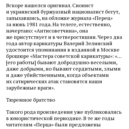
Вскоре нашелся оригинал. Сионист
и украинский буржуазный нацио­налист бегут,
запыхавшись, на обложке журнала «Перец»
за июнь 1981 года. На телеге, естественно,
начертано: «Антисоветчина», она
же присутствует и в четверостишии. Через два
года автор карикатуры Валерий Зелинский
удостоится упоминания в изданной в Москве
брошюре «Мастера советской карикатуры»: «…
[его работы] бывают добродушно‑веселыми,
даже добрыми, но бывают сердитыми, злыми
и даже убийственными, когда объектами
их сатирических атак становятся наши
зарубежные враги».
Тюремное братство
Такого рода произведения уже публиковались
в юмористической периодике. В те же годы
читателям «Перца» были предложены