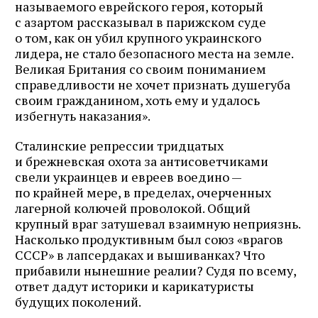
называемого еврейского героя, который
с азартом рассказывал в парижском суде
о том, как он убил крупного украинского
лидера, не стало безопасного места на земле.
Великая Британия со своим пониманием
справедливости не хочет признать душегуба
своим гражданином, хоть ему и удалось
избегнуть наказания».
Сталинские репрессии тридцатых
и брежневская охота за антисоветчиками
свели украинцев и евреев во­едино —
по крайней мере, в пределах, очерченных
лагерной колючей проволокой. Общий
крупный враг затушевал взаимную неприязнь.
Насколько продуктивным был союз «врагов
СССР» в лапсердаках и вышиванках? Что
прибавили нынешние реалии? Судя по всему,
ответ дадут историки и карикатуристы
будущих поколений.