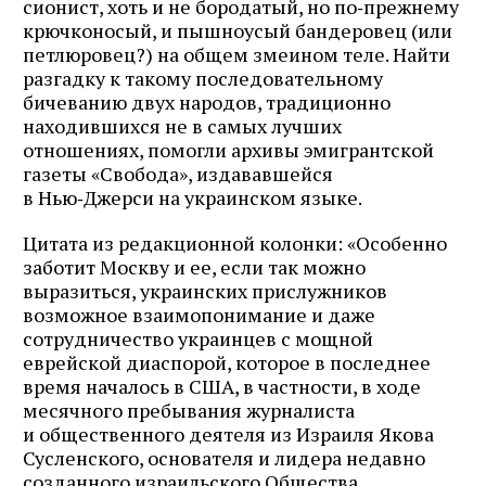
сионист, хоть и не бородатый, но по‑прежнему
крючконосый, и пышноусый бандеровец (или
петлюровец?) на общем змеином теле. Найти
разгадку к такому последовательному
бичеванию двух народов, традиционно
находившихся не в самых лучших
отношениях, помогли архивы эмигрантской
газеты «Свобода», издававшейся
в Нью‑Джерси на украинском языке.
Цитата из редакционной колонки: «Особенно
заботит Москву и ее, если так можно
выразиться, украинских прислужников
возможное взаимопонимание и даже
сотрудничество украинцев с мощной
еврейской диаспорой, которое в последнее
время началось в США, в частности, в ходе
месячного пребывания журналиста
и общественного деятеля из Израиля Якова
Сусленского, основателя и лидера недавно
созданного израильского Общества