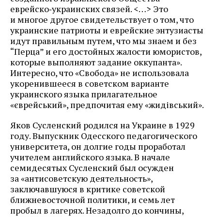
еврейско‑украинских связей.
<…>
Это
и многое другое свидетельствует о том, что
украинские патриоты и еврейские энтузиасты
идут правильным путем, что мы знаем и без
“Перца” и его достойных жалости юмористов,
которые выполняют задание оккупанта».
Интересно, что «Свобода» не использовала
укоренившееся в советском варианте
украинского языка прилагательное
«єврейський», предпочитая ему «жидівський».
Яков Сусленский родился на Украине в 1929
году. Выпускник Одесского педагогического
университета, он долгие годы проработал
учителем английского языка. В начале
семидесятых Сусленский был осужден
за «антисоветскую деятельность»,
заключавшуюся в критике советской
ближневосточной политики, и семь лет
пробыл в лагерях. Незадолго до кончины,