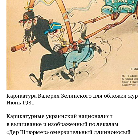
Карикатура Валерия Зелинского для обложки жур
Июнь 1981
Карикатурные украинский нацио­налист
в вышиванке и изображенный по лекалам
«Дер Штюрмер» омерзительный длинноносый