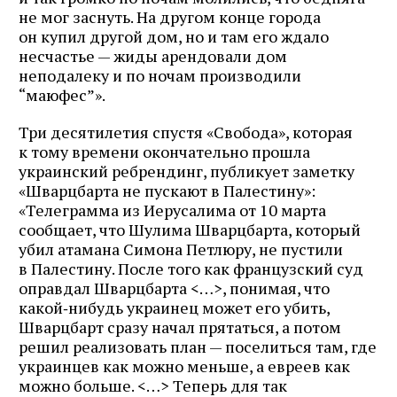
не мог заснуть. На другом конце города
он купил другой дом, но и там его ждало
несчастье — жиды арендовали дом
неподалеку и по ночам производили
“маюфес”».
Три десятилетия спустя «Свобода», которая
к тому времени окончательно прошла
украинский ребрендинг, публикует заметку
«Шварцбарта не пускают в Палестину»:
«Телеграмма из Иерусалима от 10 марта
сообщает, что Шулима Шварцбарта, который
убил атамана Симона Петлюру, не пустили
в Палестину. После того как французский суд
оправдал Шварцбарта
<…>
, понимая, что
какой‑нибудь украинец может его убить,
Шварцбарт сразу начал прятаться, а потом
решил реализовать план — поселиться там, где
украинцев как можно меньше, а евреев как
можно больше.
<…>
Теперь для так