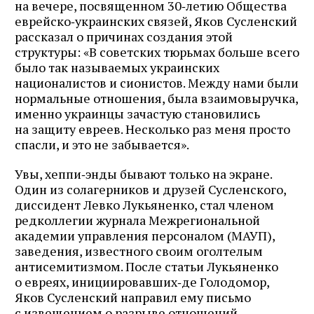
на вечере, посвященном 30‑летию Общества
еврейско‑украинских связей, Яков Сусленский
рассказал о причинах создания этой
структуры: «В советских тюрьмах больше всего
было так называемых украинских
националистов и сионистов. Между нами были
нормальные отношения, была взаимовыручка,
именно украинцы зачастую становились
на защиту евреев. Несколько раз меня просто
спасли, и это не забывается».
Увы, хеппи‑энды бывают только на экране.
Один из солагерников и друзей Сусленского,
диссидент Левко Лукьяненко, стал членом
редколлегии журнала Межрегиональной
академии управления персоналом (МАУП),
заведения, известного своим оголтелым
антисемитизмом. После статьи Лукьяненко
о евреях, инициировавших‑де Голодомор,
Яков Сусленский направил ему письмо
с извещением о разрыве отношений.