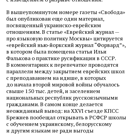
В вышеупомянутом номере газеты «Свобода»
был опубликован еще один материал,
посвященный украинско‑еврейским
отношениям. В статье «Еврейский журнал —
про языковую политику Москвы» цитируется
«еврейский нью‑йоркский журнал “Форвард”»,
в котором была помещена статья Ильи
Фалькова о практике русификации в СССР.
В комментариях к перепечатке проводятся
параллели между закрытием еврейских школ
с преподаванием на идише, в которых
до начала второй мировой войны обу­чалось
свыше 150 тыс. детей, и заселением
национальных республик русскоязычными
гражданами. В самом конце делается
неожиданный вывод: на XXVI съезде КПСС
Брежнев по­обещал открывать в РСФСР школы
с обучением украинскому, белорусскому
и другим языкам не ради выгоды