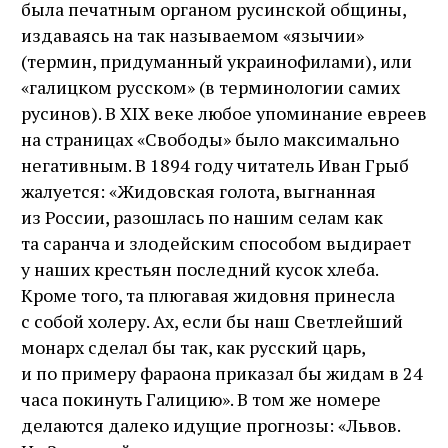
была печатным органом русинской общины,
издаваясь на так называемом «язычии»
(термин, придуманный украинофилами), или
«галицком русском» (в терминологии самих
русинов). В XIX веке любое упоминание евреев
на страницах «Свободы» было максимально
негативным. В 1894 году читатель Иван Грыб
жалуется: «Жидовская голота, выгнанная
из России, разошлась по нашим селам как
та саранча и злодейским способом выдирает
у наших крестьян последний кусок хлеба.
Кроме того, та плюгавая жидовня принесла
с собой холеру. Ах, если бы наш Светлейший
монарх сделал бы так, как русский царь,
и по примеру фараона приказал бы жидам в 24
часа покинуть Галицию». В том же номере
делаются далеко идущие прогнозы: «Львов.