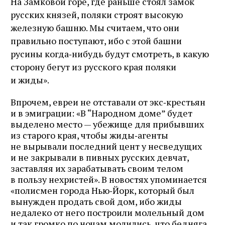
На Замковой горе, где раньше стоял замок
русских князей, поляки строят высокую
железную башню. Мы считаем, что они
правильно поступают, ибо с этой башни
русины когда‑нибудь будут смотреть, в какую
сторону бегут из русского края поляки
и жиды».
Впрочем, евреи не отставали от экс‑крестьян
и в эмиграции: «В “Народном доме” будет
выделено место — убежище для прибывших
из старого края, чтобы жиды‑агенты
не вырывали последний цент у несведущих
и не закрывали в пивных русских девчат,
заставляя их зарабатывать своим телом
в пользу нехристей». В новостях упоминается
«полисмен города Нью‑Йорк, который был
вынужден продать свой дом, ибо жиды
недалеко от него построили молельный дом
и так громко по ночам молились, что бедняга