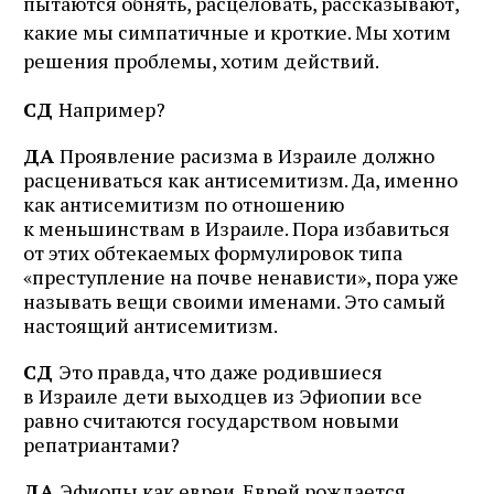
пытаются обнять, расцеловать, рассказывают,
какие мы симпатичные и кроткие. Мы хотим
решения проблемы, хотим действий.
СД
Например?
ДА
Проявление расизма в Израиле должно
расцениваться как антисемитизм. Да, именно
как антисемитизм по отношению
к меньшинствам в Израиле. Пора избавиться
от этих обтекаемых формулировок типа
«преступление на почве ненависти», пора уже
называть вещи своими именами. Это самый
настоящий антисемитизм.
СД
Это правда, что даже родившиеся
в Израиле дети выходцев из Эфиопии все
равно считаются государством новыми
репатриантами?
ДА
Эфиопы как евреи. Еврей рождается