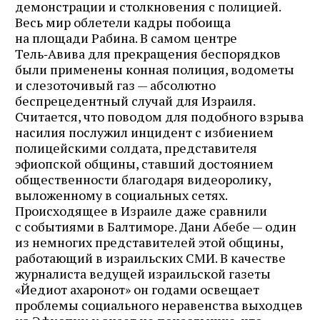
демонстрации и столкновения с полицией.
Весь мир облетели кадры побоища
на площади Рабина. В самом центре
Тель‑Авива для прекращения беспорядков
были применены конная полиция, водометы
и слезоточивый газ — абсолютно
беспрецедентный случай для Израиля.
Считается, что поводом для подобного взрыва
насилия послужил инцидент с избиением
полицейскими солдата, представителя
эфиопской общины, ставший достоянием
общественности благодаря видео­ролику,
выложенному в социальных сетях.
Происходящее в Израиле даже сравнили
с событиями в Балтиморе. Дани Абебе — один
из немногих представителей этой общины,
работающий в израильских СМИ. В качестве
журналиста ведущей израильской газеты
«Йедиот ахаронот» он годами осве­щает
проблемы социального неравенства выходцев