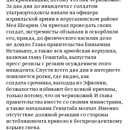
За два дня до инцидента с солдатом
ультраортодоксы напали на офицера
израильской армии в иерусалимском районе
Меа Шеарим. Он приехал проведать своих
солдат, экстремисты обзывали и оскорбляли
его, правда, до физического насилия дело
не дошло. Глава правительства Биньямин
Нетань­яху, а также вся армейская верхушка,
включая главу Генштаба, выпустили
пресс‑релизы с резким осуждением этого
инцидента. Спустя всего два дня в интернете
появляется ролик, где видно, как
солдата‑срочника, выходца из Эфиопии,
безжалостно избивают без всякой причины,
только потому, что он чернокожий. И глава
правительства вместе со своими министрами,
а также начальник Генштаба молчат. Именно
отсутствие должной реакции со стороны
истеблишмента привело к беспрецедентному
взрыву гнева.