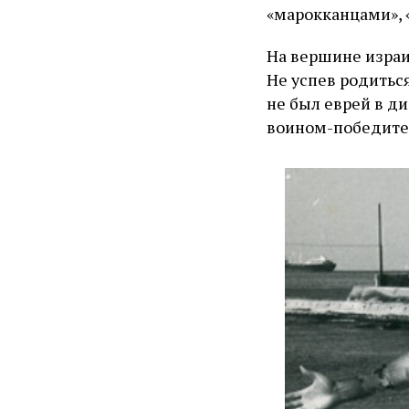
«марокканцами», «
На вершине израи
Не успев родиться
не был еврей в д
воином-победите