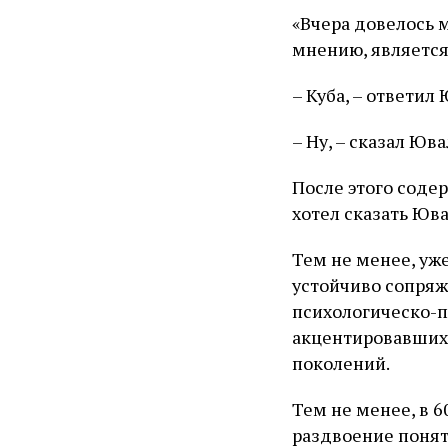
«Вчера довелось м
мнению, является
– Куба, – ответил 
– Ну, – сказал Юв
После этого соде
хотел сказать Юва
Тем не менее, уже
устойчиво сопряж
психологическо-п
акцентировавшихс
поколений.
Тем не менее, в 6
раздвоение поняти