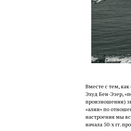
Вместе с тем, ка
Эхуд Бен-Эзер, «
произношении) зв
«алии» по отноше
настроения мы вс
начала 50-х гг. пр