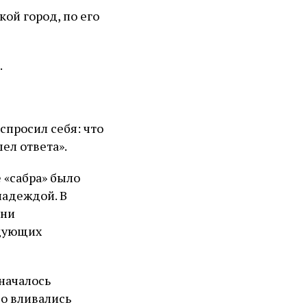
кой город, по его
.
спросил себя: что
ел ответа».
е «сабра» было
надеждой. В
рни
едующих
 началось
во вливались