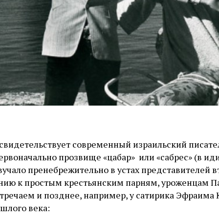
к свидетельствует современный израильский писате
первоначально прозвище «цабар» или «сабрес» (в и
учало пренебрежительно в устах представителей в
нию к простым крестьянским парням, уроженцам П
тречаем и позднее, например, у сатирика Эфраима 
ошлого века: