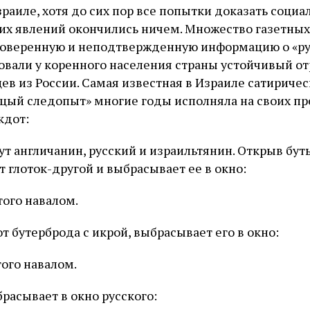
раиле, хотя до сих пор все попытки доказать социа
их явлений окончились ничем. Множество газетных
оверенную и неподтвержденную информацию о «ру
вали у коренного населения страны устойчивый о
ев из России. Самая известная в Израиле сатиричес
цый следопыт» многие годы исполняла на своих п
кдот:
ут англичанин, русский и израильтянин. Открыв бут
 глоток-другой и выбрасывает ее в окно:
этого навалом.
от бутерброда с икрой, выбрасывает его в окно:
того навалом.
расывает в окно русского: