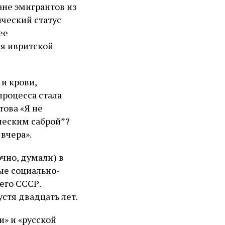
не эмигрантов из
ический статус
ее
ся ивритской
и крови,
роцесса стала
това «Я не
ческим саброй”?
вчера».
очно, думали) в
ые социально-
его СССР.
стя двадцать лет.
и» и «русской