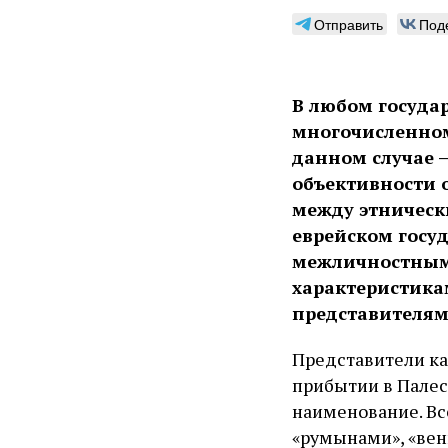
Отправить
Под
В любом госуда
многочисленном
данном случае 
объективности 
между этническ
еврейском госуд
межличностным,
характеристика
представителям
Представители ка
прибытии в Палест
наименование. Все
«румынами», «вен