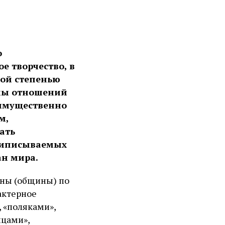
о
е творчество, в
ной степенью
емы отношений
еимущественно
м,
ать
приписываемых
ан мира.
лны (общины) по
актерное
, «поляками»,
нцами»,