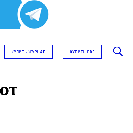
купить журнал
купить pdf
ют