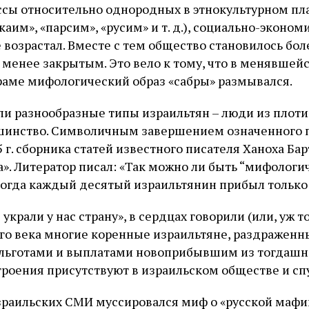
сы относительно однородных в этнокультурном пла
каим», «парсим», «русим» и т. д.), социально-эконом
 возрастал. Вместе с тем общество становилось бол
менее закрытым. Это вело к тому, что в менявшей
драме мифологический образ «сабры» размывался.
ли разнообразные типы израильтян – люди из плоти 
шинство. Символичным завершением означенного п
 г. сборника статей известного писателя Ханоха Бар
». Литератор писал: «Так можно ли быть “мифологи
 когда каждый десятый израильтянин прибыл только 
украли у нас страну», в сердцах говорили (или, уж т
ого века многие коренные израильтяне, раздраженн
льготами и выплатами новоприбывшим из тогдашн
роения присутствуют в израильском обществе и спу
в израильских СМИ муссировался миф о «русской мафи