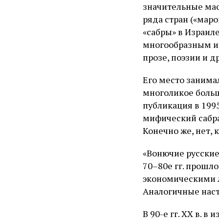
значительные мас
ряда стран («маро
«сабры» в Израиле
многообразным и 
прозе, поэзии и 
Его место занима
многоликое боль
публикация в 1995
мифический сабра
Конечно же, нет,
«Вонючие русские 
70–80е гг. прошл
экономическими 
Аналогичные наст
В 90-е гг. XX в. 