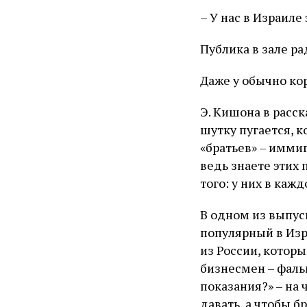
– У нас в Израиле 
Публика в зале р
Даже у обычно ко
Э. Кишона в расск
шутку пугается, 
«братьев» – иммиг
ведь знаете этих 
того: у них в каж
В одном из выпус
популярный в Изра
из России, которы
бизнесмен – фаль
показания?» – на 
давать, а чтобы б