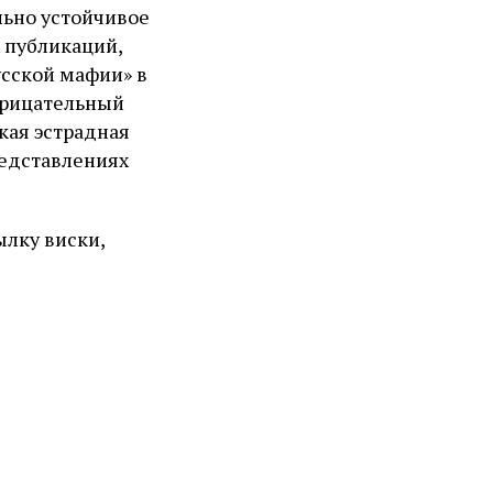
льно устойчивое
 публикаций,
сской мафии» в
трицательный
кая эстрадная
редставлениях
ылку виски,