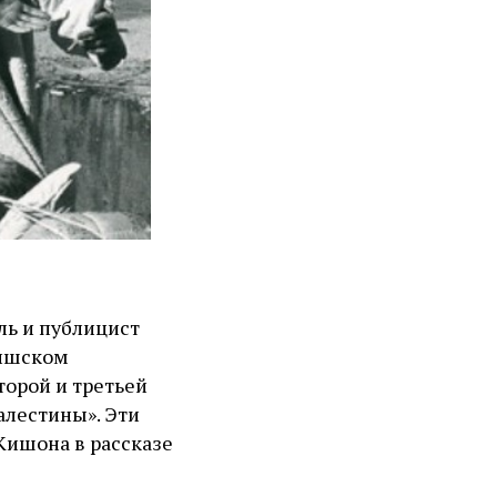
ль и публицист
дишском
торой и третьей
алестины». Эти
Кишона в рассказе