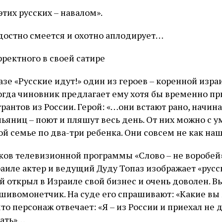
этих русских – навалом».
адостно смеется и охотно аплодирует…
рректного в своей сатире
азе «Русские идут!» один из героев – коренной изра
когда чиновник предлагает ему хотя бы временно п
рантов из России. Герой: «…они встают рано, начин
пьяниц – поют и пляшут весь день. От них можно с у
дой семье по два-три ребенка. Они совсем не как н
ков телевизионной программы «Слово – не воробей
иле актер и ведущий Дуду Топаз изображает «русског
й открыл в Израиле свой бизнес и очень доволен. В
шивомонетчик. На суде его спрашивают: «Какие вы
что персонаж отвечает: «Я – из России и приехал не 
рать»…