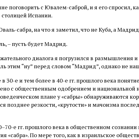
не поговорить с Ювалем-саброй, и я его спросил, ка
 столицей Испании.
Юваль-сабра, на что я заметил, что не Куба, а Мадрид
аль, – пусть будет Мадрид.
ржательного диалога я погрузился в размышления и 
ль этим “ну” перед словом “Мадрид”, однако не наш
 в 30-е и тем более в 40-е гг. прошлого века поняти
ено с общественным одобрением и национальной 
оведенческом плане у «сабры» обнаруживаются ко
я позднее резкости, «крутости» и мачоизма посл
0–70-е гг. прошлого века в общественном сознании
я «сабра». По мере того, как в израильское общест