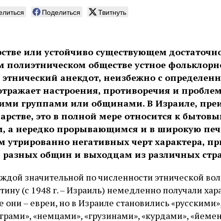
елиться
Поделиться
Твитнуть
рстве или устойчиво существующем достаточн
 полиэтническом обществе устное фольклорно
– этнический анекдот, неизбежно с определен
отражает настроения, противоречия и пробл
ими группами или общинами. В Израиле, пр
арстве, это в полной мере относится к бытовы
 а нередко прорывающимся и в широкую печ
м утрированно негативных черт характера, 
 разных общин и выходцам из различных стр
ждой значительной по численности этнической во
ину (с 1948 г. – Израиль) немедленно получали хар
 они – евреи, но в Израиле становились «русскими»
грами», «немцами», «грузинами», «курдами», «йеме