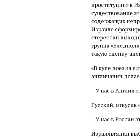
проституции» в Из
существование эт
содержащих непр
Израиле сформиро
стереотип выходц
группа «Бледноли
такую сценку-ане
«В купе поезда ед
англичанин делает
– У нас в Англии 
Русский, откусив 
– У нас в России э
Израильтянин выб