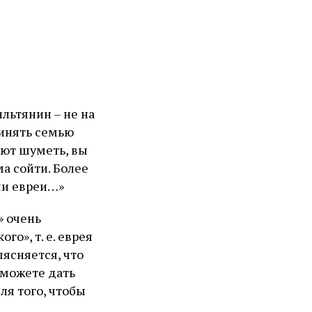
ильтянин – не на
ринять семью
ают шуметь, вы
ма сойти. Более
аши евреи…»
» очень
о», т. е. еврея
ыясняется, что
 можете дать
для того, чтобы