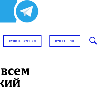
купить журнал
купить pdf
 всем
ткий