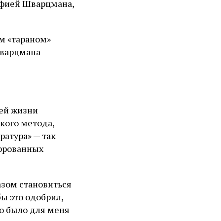
офией Шварцмана,
им «тараном»
Шварцмана
оей жизни
кого метода,
ратура» — так
ифрованных
азом становиться
ы это одобрил,
то было для меня