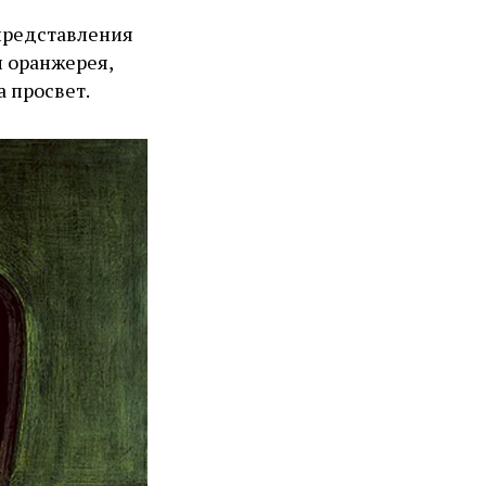
 представления
и оранжерея,
а просвет.