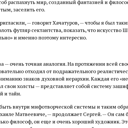
соб распахнуть мир, созданный фантазией и филос
тым, заселить его.
ригласили, — говорит Хачатуров, — чтобы я был так
лоть футляр сектантства, показать, что искусство 
льно» и именно поэтому интересно.
ва — очень точная аналогия. На протяжении всей св
вательно отходил от подражательного реалистичес
ниманию знаков духовной иерархии. Каждая его «ие
 свои холсты — представляет собой систему заш
й и тайн.
быть внутри мифотворческой системы и таким обр
хаиле Матвеевиче, — продолжает Сергей. — Он сам б
олько философ, он еще и очень хороший художник. Э