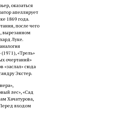
ьер, оказаться
ратор апеллирует
е 1869 года.
ания, после чего
е, вырезанном
хард Луке.
 аналогия
(1971), «Трель»
дых очертаний»
ов «заслал» сюда
сандру Экстер.
нера»,
вый лес», «Сад
вам Хачатурова,
 Перед входом