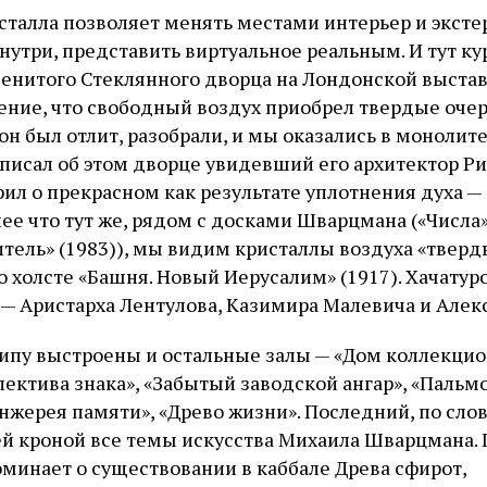
сталла позволяет менять местами интерьер и экстер
нутри, представить виртуальное реальным. И тут ку
енитого Стеклянного дворца на Лондонской выставк
ние, что свободный воздух приобрел твердые очерт
он был отлит, разобрали, и мы оказались в монолит
 писал об этом дворце увидевший его архитектор Ри
ил о прекрасном как результате уплотнения духа —
ее что тут же, рядом с досками Шварцмана («Числа» 
нитель» (1983)), мы видим кристаллы воздуха «твер
го холсте «Башня. Новый Иерусалим» (1917). Хачатур
 — Аристарха Лентулова, Казимира Малевича и Алек
ипу выстроены и остальные залы — «Дом коллекцио
ектива знака», «Забытый заводской ангар», «Пальмо
нжерея памяти», «Древо жизни». Последний, по сло
ей кроной все темы искусства Михаила Шварцмана.
оминает о существовании в каббале Древа сфирот,