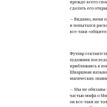
прежде всего спо
сделать его откры
— Видимо, меня п
и попытался раско
все‑таки «общите
Футляр сектантст
художник последо
приближаясь к по
Шварцман называл
магических знани
— Мы не обязаны 
частью мифа о Ми
он все‑таки не т