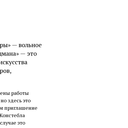
тры» — вольное
цмана» — это
искусства
ров,
чены работы
но здесь это
ым приглашение
 Констебла
случае это