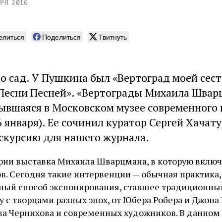
ря 2016
елиться
Поделиться
Твитнуть
о сад. У Пушкина был «Вертоград моей сес
Песни Песней». «Вертограды Михаила Швар
ывшаяся в Московском музее современного 
6 января). Ее сочинил куратор Сергей Хачату
скурсию для нашего журнала.
ории выставка Михаила Шварцмана, в которую вклю
в. Сегодня такие интервенции — обычная практика, 
ьный способ экспонирования, ставшее традиционн
у с творцами разных эпох, от Юбера Робера и Джона
ва Чернихова и современных художников. В данном 