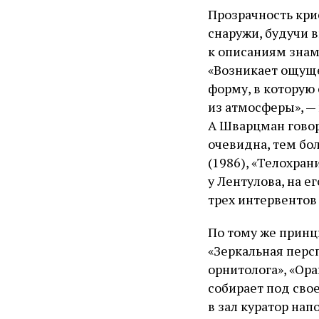
Прозрачность кри
снаружи, будучи в
к описаниям знам
«Возникает ощуще
форму, в которую 
из атмосферы», —
А Шварцман говор
очевидна, тем бол
(1986), «Телохра
у Лентулова, на е
трех интервентов
По тому же принц
«Зеркальная персп
орнитолога», «Ора
собирает под сво
в зал куратор нап