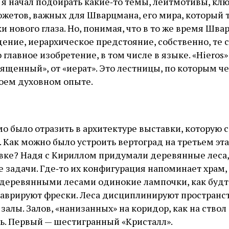
 я начал подбирать какие‑то темы, лейтмотивы, кл
южетов, важных для Шварцмана, его мира, который 
и нового глаза. Но, понимая, что в то же время Шва
дение, иерархическое предстояние, собственно, те 
 главное изобретение, в том числе в языке. «Hieros»
вященный», от «иерат». Это лестницы, по которым ч
оем духовном опыте.
мо было отразить в архитектуре выставки, которую
. Как можно было устроить вертоград на третьем эт
ке? Надя с Кириллом придумали деревянные леса,
задачи. Где‑то их конфигурация напоминает храм, 
деревянными лесами одинокие лампочки, как будт
таврируют фрески. Леса дисциплинируют пространст
залы. Залов, «нанизанных» на коридор, как на ствол
ь. Первый — шестигранный «Кристалл».