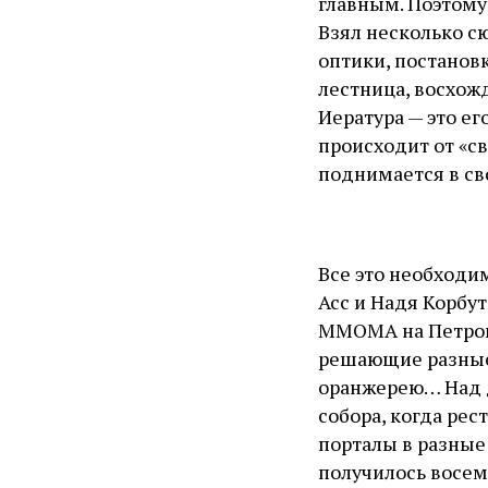
главным. Поэтому
Взял несколько с
оптики, постановк
лестница, восхож
Иература — это его
происходит от «с
поднимается в св
Все это необходи
Асс и Надя Корбут
ММОМА на Петров
решающие разные 
оранжерею… Над 
собора, когда рес
порталы в разные 
получилось восем