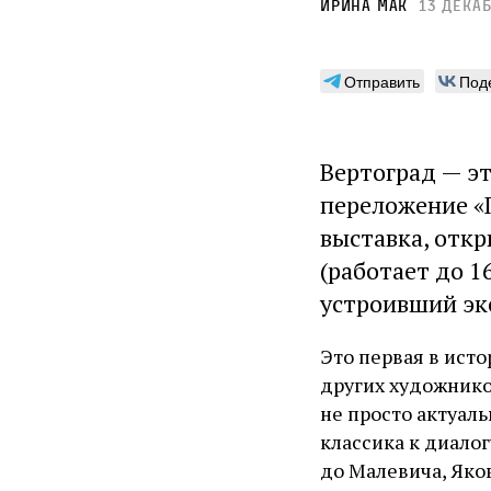
Ирина Мак
13 декаб
Отправить
Под
Вертоград — эт
переложение «
выставка, откр
(работает до 1
устроивший эк
Это первая в ист
других художнико
не просто актуал
классика к диалог
до Малевича, Яко