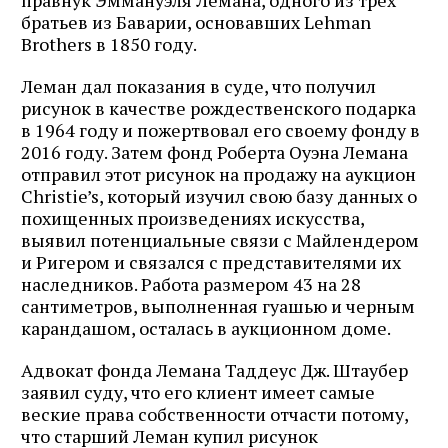
братьев из Баварии, основавших Lehman
Brothers в 1850 году.
Леман дал показания в суде, что получил
рисунок в качестве рождественского подарка
в 1964 году и пожертвовал его своему фонду в
2016 году. Затем фонд Роберта Оуэна Лемана
отправил этот рисунок на продажу на аукцион
Christie’s, который изучил свою базу данных о
похищенных произведениях искусства,
выявил потенциальные связи с Майлендером
и Ригером и связался с представителями их
наследников. Работа размером 43 на 28
сантиметров, выполненная гуашью и черным
карандашом, осталась в аукционном доме.
Адвокат фонда Лемана Таддеус Дж. Штаубер
заявил суду, что его клиент имеет самые
веские права собственности отчасти потому,
что старший Леман купил рисунок