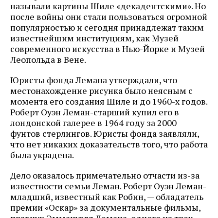
называли картины Шиле «декадентскими». Но
после войны они стали пользоваться огромной
популярностью и сегодня принадлежат таким
известнейшим институциям, как Музей
современного искусства в Нью-Йорке и Музей
Леопольда в Вене.
Юристы фонда Лемана утверждали, что
местонахождение рисунка было неясным с
момента его создания Шиле и до 1960-х годов.
Роберт Оуэн Леман-старший купил его в
лондонской галерее в 1964 году за 2000
фунтов стерлингов. Юристы фонда заявляли,
что нет никаких доказательств того, что работа
была украдена.
Дело оказалось примечательно отчасти из-за
известности семьи Леман. Роберт Оуэн Леман-
младший, известный как Робин,
— обладатель
премии «Оскар» за документальные фильмы,
правнук Эммануэля Лемана, одного из трех