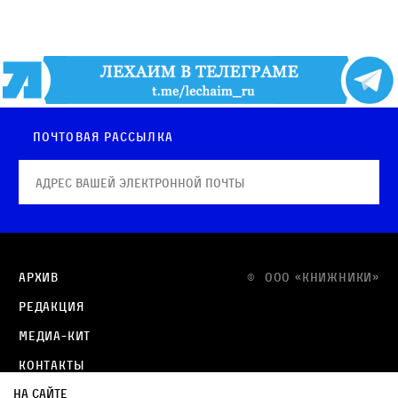
Почтовая рассылка
Архив
© OOO «КНИЖНИКИ»
Редакция
Медиа-кит
Контакты
На сайте
Политика в отношении обработки персональных