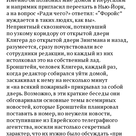
и напрямик пригласил переехать в Нью‑Йорк,
а на вопрос «Ради чего?» ответил: «“Форойс”
нуждается в таких людях, как вы».
Неприятный сквознячок, потянувший
по узкому коридору от открытой двери
Клигера до открытой двери Зингмана и назад,
разумеется, сразу почувствовали все
сотрудники редакции, но каждый из них
истолковал это на собственный лад.
Бронштейн, человек Клигера, каждый раз,
когда редактор собирался уйти домой,
заскакивал к нему на несколько минут
и «на всякий пожарный» прикрывал за собой
дверь. Возможно, в эти краткие беседы они
обговаривали основные темы всемирных
новостей, которые Бронштейн планировал
поставить в номер, но неужели новости,
поступившие из Еврейского телеграфного
агентства, носили настолько секретный
характер, что их нужно было обсуждать «при