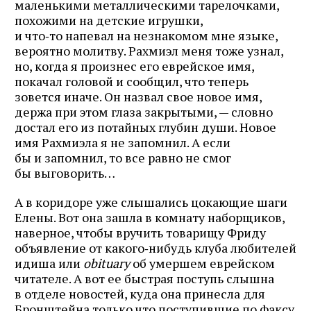
маленькими металлическими тарелочками,
похожими на детские игрушки,
и что‑то напевал на незнакомом мне языке,
вероятно молитву. Рахмиэл меня тоже узнал,
но, когда я произнес его еврейское имя,
покачал головой и сообщил, что теперь
зовется иначе. Он назвал свое новое имя,
держа при этом глаза закрытыми, — словно
достал его из потайных глубин души. Новое
имя Рахмиэла я не запомнил. А если
бы и запомнил, то все равно не смог
бы выговорить…
А в коридоре уже слышались цокающие шаги
Елены. Вот она зашла в комнату наборщиков,
наверное, чтобы вручить товарищу Фриду
объявление от какого‑нибудь клуба любителей
идиша или
obituary
об умершем еврейском
читателе. А вот ее быстрая поступь слышна
в отделе новостей, куда она принесла для
Бронштейна только что поступившие по факсу