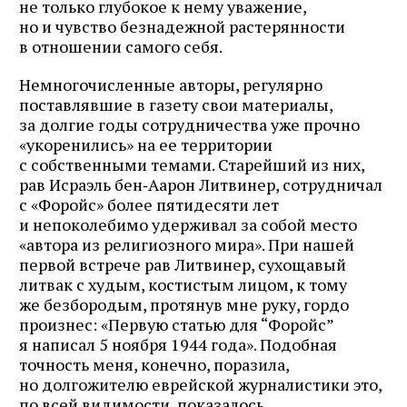
не только глубокое к нему уважение,
но и чувство безнадежной растерянности
в отношении самого себя.
Немногочисленные авторы, регулярно
поставлявшие в газету свои материалы,
за долгие годы сотрудничества уже прочно
«укоренились» на ее территории
с собственными темами. Старейший из них,
рав Исраэль бен‑Аарон Литвинер, сотрудничал
с «Форойс» более пятидесяти лет
и непоколебимо удерживал за собой место
«автора из религиозного мира». При нашей
первой встрече рав Литвинер, сухощавый
литвак с худым, костистым лицом, к тому
же безбородым, протянув мне руку, гордо
произнес: «Первую статью для “Форойс”
я написал 5 ноября 1944 года». Подобная
точность меня, конечно, поразила,
но долгожителю еврейской журналистики это,
по всей видимости, показалось