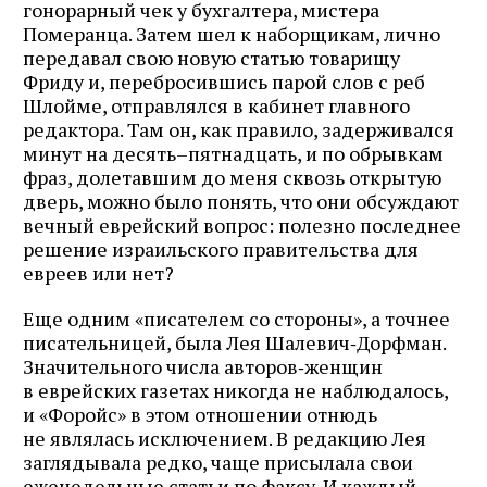
гонорарный чек у бухгалтера, мистера
Померанца. Затем шел к наборщикам, лично
передавал свою новую статью товарищу
Фриду и, перебросившись парой слов с реб
Шлойме, отправлялся в кабинет главного
редактора. Там он, как правило, задерживался
минут на десять–пятнадцать, и по обрывкам
фраз, долетавшим до меня сквозь открытую
дверь, можно было понять, что они обсуждают
вечный еврейский вопрос: полезно последнее
решение израильского правительства для
евреев или нет?
Еще одним «писателем со стороны», а точнее
писательницей, была Лея Шалевич‑Дорфман.
Значительного числа авторов‑женщин
в еврейских газетах никогда не наблюдалось,
и «Форойс» в этом отношении отнюдь
не являлась исключением. В редакцию Лея
заглядывала редко, чаще присылала свои
еженедельные статьи по факсу. И каждый