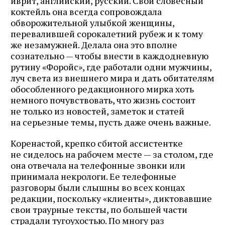
иврит, английский, русский. Свой словесный
коктейль она всегда сопровождала
обворожительной улыбкой женщины,
перевалившей сорокалетний рубеж и к тому
же незамужней. Делала она это вполне
сознательно — чтобы внести в каждодневную
рутину «Форойс», где работали одни мужчины,
луч света из внешнего мира и дать обитателям
обособленного редакционного мирка хоть
немного почувствовать, что жизнь состоит
не только из новостей, заметок и статей
на серьезные темы, пусть даже очень важные.
Коренастой, крепко сбитой ассистентке
не сиделось на рабочем месте — за столом, где
она отвечала на телефонные звонки или
принимала некрологи. Ее телефонные
разговоры были слышны во всех концах
редакции, поскольку «клиенты», диктовавшие
свои траурные тексты, по большей части
страдали тугоухостью. По многу раз