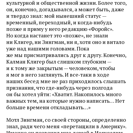
культурной и общественной жизни. Более того,
он, конечно, догадывался, а может быть, даже
и твердо знал: мой нынешний статус —
временный, переходный, и когда‑нибудь
позже я приму у него редакцию «Форойс».
Но когда настанет это «позже», не знали
ни Клигер, ни Зингман, ни я, хотя оно и витало
уже над нашими головами. Пока
же мы присматривались друг к другу. Конечно,
Калман Клигер был слишком глубоким —
и к тому же закрытым — человеком, чтобы
я мог в него заглянуть. И все‑таки в ходе
наших бесед мне не раз приходилось слышать
признания, что где‑нибудь через полгода
он бы хотел уйти: «Хватит. Накопилось много
важных тем, на которые нужно написать… Нет
больше времени откладывать…»
Мотл Зингман, со своей стороны, определенно
знал, ради чего меня «перетащили в Америку».
Именно он позвонил мне домой в Иерусалим