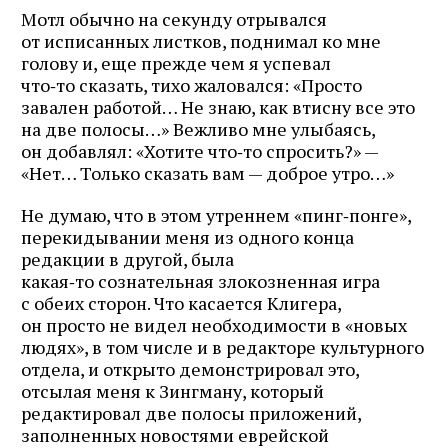
Мотл обычно на секунду отрывался
от исписанных листков, поднимал ко мне
голову и, еще прежде чем я успевал
что‑то сказать, тихо жаловался: «Просто
завален работой… Не знаю, как втисну все это
на две полосы…» Вежливо мне улыбаясь,
он добавлял: «Хотите что‑то спросить?» —
«Нет… Только сказать вам — доброе утро…»
Не думаю, что в этом утреннем «пинг‑понге»,
перекидывании меня из одного конца
редакции в другой, была
какая‑то сознательная злокозненная игра
с обеих сторон. Что касается Клигера,
он просто не видел необходимости в «новых
людях», в том числе и в редакторе культурного
отдела, и открыто демонстрировал это,
отсылая меня к Зингману, который
редактировал две полосы приложений,
заполненных новостями еврейской