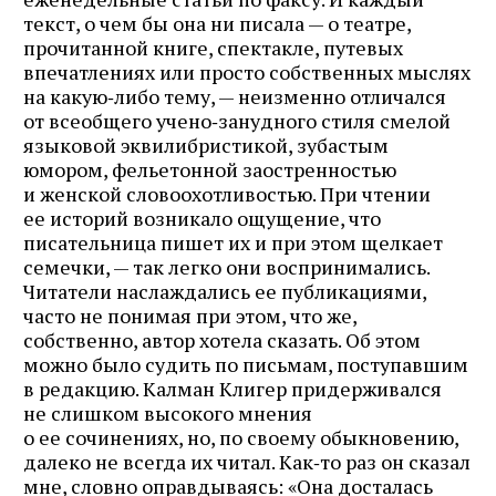
текст, о чем бы она ни писала — о театре,
прочитанной книге, спектакле, путевых
впечатлениях или просто собственных мыслях
на какую‑либо тему, — неизменно отличался
от всеобщего учено‑занудного стиля смелой
языковой эквилибристикой, зубастым
юмором, фельетонной заостренностью
и женской словоохотливостью. При чтении
ее историй возникало ощущение, что
писательница пишет их и при этом щелкает
семечки, — так легко они воспринимались.
Читатели наслаждались ее публикациями,
часто не понимая при этом, что же,
собственно, автор хотела сказать. Об этом
можно было судить по письмам, поступавшим
в редакцию. Калман Клигер придерживался
не слишком высокого мнения
о ее сочинениях, но, по своему обыкновению,
далеко не всегда их читал. Как‑то раз он сказал
мне, словно оправдываясь: «Она досталась