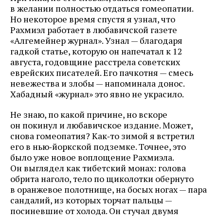
в желании полностью отдаться гомеопатии.
Но некоторое время спустя я узнал, что
Рахмиэл работает в любавичской газете
«Алгемейнер журнал». Узнал — благодаря
гадкой статье, которую он напечатал к 12
августа, годовщине расстрела советских
еврейских писателей. Его пачкотня — смесь
невежества и злобы — напоминала донос.
Хабадный «журнал» это явно не украсило.
Не знаю, по какой причине, но вскоре
он покинул и любавичское издание. Может,
снова гомеопатия? Как‑то зимой я встретил
его в нью‑йоркской подземке. Точнее, это
было уже новое воплощение Рахмиэла.
Он выглядел как тибетский монах: голова
обрита наголо, тело по щиколотки обернуто
в оранжевое полотнище, на босых ногах — пара
сандалий, из которых торчат пальцы —
посиневшие от холода. Он стучал двумя