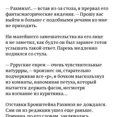
— Рахмиэл!.. — встав из‑за стола, я прервал его
фантасмагорические видения. — Прошу вас
выйти и больше с подобными речами ко мне
не приходить.
Ни малейшего замешательства на его лице
я не заметил, как будто он был заранее готов
услышать такой ответ. Парень медленно
поднялся со стула.
— Ррруские евреи — очень чувствительные
натуррры, — произнес он, старательно
подчеркивая все «р», и бочком выскользнул
из комнаты, напоминая петуха, который
пытается держать фасон, несмотря
на изгнание из курятника…
Отставки Бронштейна Рахмиэл не дождался.
Сам он из редакции ушел еще раньше.
Причина, по его словам, заключалась