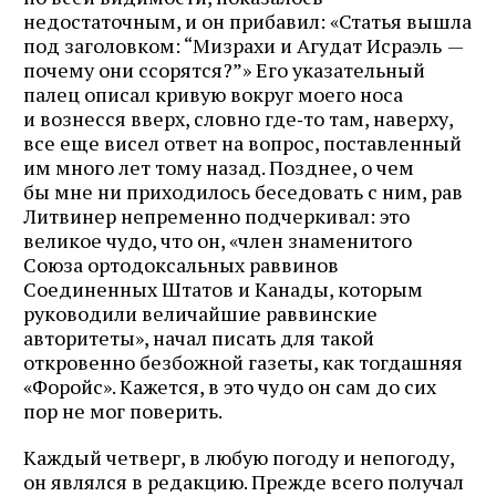
недостаточным, и он прибавил: «Статья вышла
под заголовком: “Мизрахи и Агудат Исраэль
—
почему они ссорятся?”» Его указательный
палец описал кривую вокруг моего носа
и вознесся вверх, словно где‑то там, наверху,
все еще висел ответ на вопрос, поставленный
им много лет тому назад. Позднее, о чем
бы мне ни приходилось беседовать с ним, рав
Литвинер непременно подчеркивал: это
великое чудо, что он, «член знаменитого
Союза ортодоксальных раввинов
Соединенных Штатов и Канады, которым
руководили величайшие раввинские
авторитеты», начал писать для такой
откровенно безбожной газеты, как тогдашняя
«Форойс». Кажется, в это чудо он сам до сих
пор не мог поверить.
Каждый четверг, в любую погоду и непогоду,
он являлся в редакцию. Прежде всего получал