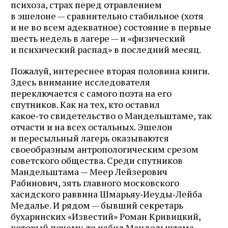
психоза, страх перед отравлением
в эшелоне — сравнительно стабильное (хотя
и не во всем адекватное) состояние в первые
шесть недель в лагере — и «физический
и психический распад» в последний месяц.
Пожалуй, интереснее вторая половина книги.
Здесь внимание исследователя
переключается с самого поэта на его
спутников. Как на тех, кто оставил
какое‑то свидетельство о Мандельштаме, так
отчасти и на всех остальных. Эшелон
и пересыльный лагерь оказываются
своеобразным антропологическим срезом
советского общества. Среди спутников
Мандельштама — Меер Лейзерович
Рабинович, зять главного московского
хасидского раввина Шмарьяу‑Иеуды‑Лейба
Медалье. И рядом — бывший секретарь
бухаринских «Известий» Роман Кривицкий,
который почему‑то избил Мандельштама