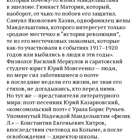
в эшелоне. Гимнаст Маторин, который,
наоборот, от чьих‑то побоев его защитил.
Самуил Яковлевич Хазин, однофамилец жены
Мандельштама, которого интересует только
«родное местечко и “история революции”,
те из его местечковых знакомых, которые
как‑то участвовали в событиях 1917–1920
годов или выбились в люди в эти годы».
Физиолог Василий Меркулов и саратовский
студент‑юрист Юрий Моисеенко — люди,
по мере сил заботившиеся о поэте
в последние недели его жизни, не зная его
стихов, не догадываясь, кто перед ними.
Но тут же — представители литературного
мира: поэт‑песенник Юрий Казарновский,
«комсомольский поэт» с Урала Борис Ручьев.
Упомянутый Надеждой Мандельштам «физик
Л.» — Константин Евгеньевич Хитров,
впоследствии счетовод на Колыме, а после
освобождения — директор школы.