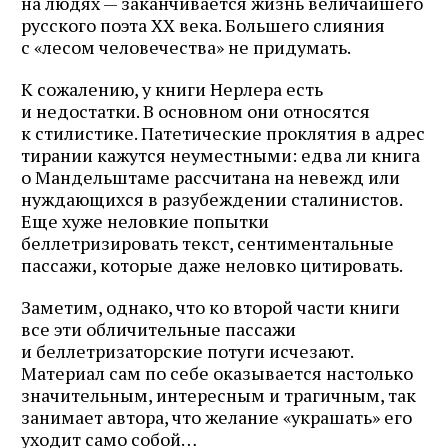
на людях — заканчивается жизнь величайшего
русского поэта XX века. Большего слияния
с «лесом человечества» не придумать.
К сожалению, у книги Нерлера есть
и недостатки. В основном они относятся
к стилистике. Патетические проклятия в адрес
тирании кажутся неуместными: едва ли книга
о Мандельштаме рассчитана на невежд или
нуждающихся в разубеждении сталинистов.
Еще хуже неловкие попытки
беллетризировать текст, сентиментальные
пассажи, которые даже неловко цитировать.
Заметим, однако, что ко второй части книги
все эти обличительные пассажи
и беллетризаторские потуги исчезают.
Материал сам по себе оказывается настолько
значительным, интересным и трагичным, так
занимает автора, что желание «украшать» его
уходит само собой…