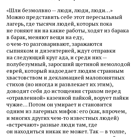
«Шли безмолвно — люди, люди, люди…»
Можно представить себе этот пересыльный
лагерь, где тысячи людей, которых пока
не гоняют ни на какие работы, ходят из барака
в барак, меняют вещи на еду,
о чем‑то разговаривают, заражаются
сыпняком и дизентерией, ждут отправки
на следующий круг ада, и среди них —
полубезумный, заросший щетиной немолодой
еврей, который надоедает людям странным
хвастовством и деклама­цией малопонятных
стихов (но иногда и развлекает их этим),
доводит себя до истощения страхом перед
«отравленной» казенной пайкой, ворует пайки
чужие… Потом он умирает и становится
одним из лагерных мифов: его (как, впрочем,
и многих других чем‑то известных людей)
«встречают» разные люди там, где
он находиться никак не может. Так — в толпе,