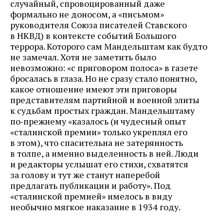
случайный, спровоцированный даже
формально не доносом, а «письмом»
руководителя Союза писателей Ставского
в НКВД) в контексте событий Большого
террора. Которого сам Мандельштам как будто
не замечал. Хотя не заметить было
невозможно: «с приговором полоса» в газете
бросалась в глаза. Но не сразу стало понятно,
какое отношение имеют эти приговоры
представителям партийной и военной элиты
к судьбам простых граждан. Мандельштаму
по‑прежнему «казалось (и чудесный опыт
«сталинской премии» только укреплял его
в этом), что спасительна не затерянность
в толпе, а именно выделенность в ней. Люди
и редакторы услышат его стихи, схватятся
за голову и тут же станут наперебой
предлагать публикации и работу». Под
«сталинской премией» имелось в виду
необычно мягкое наказание в 1934 году.