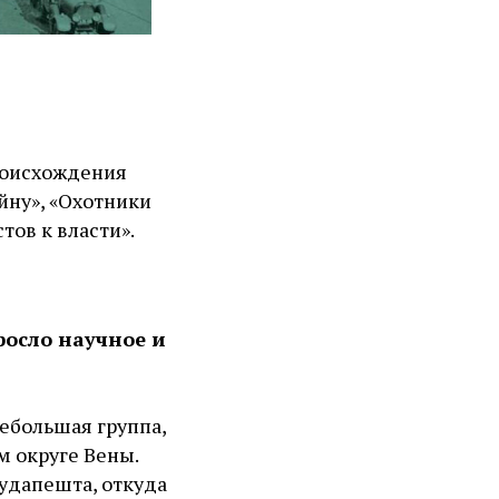
роисхождения
йну», «Охотники
тов к власти».
росло научное и
небольшая группа,
м округе Вены.
удапешта, откуда