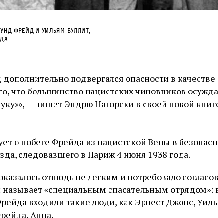
унд Фрейд и Уильям Буллит,
ода
д дополнительно подвергался опасности в качестве
го, что большинство нацистских чиновников осужда
уку»», — пишет Эндрю Нагорски в своей новой книг
ует о побеге Фрейда из нацистской Вены в безопас
зда, следовавшего в Париж 4 июня 1938 года.
оказалось отнюдь не легким и потребовало согласо
ки называет «специальным спасательным отрядом»: 
рейда входили такие люди, как Эрнест Джонс, Уиль
рейда, Анна.