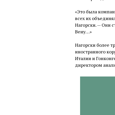
«Это была компан
всех их объединя
Нагорски. — Они 
Вену…»
Нагорски более т
иностранного кор
Италии и Гонконге
директором анали