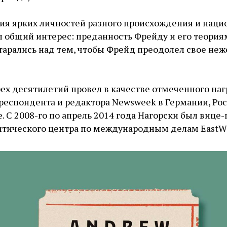
ия ярких личностей разного происхождения и нацио
л общий интерес: преданность Фрейду и его теория
старались над тем, чтобы Фрейд преодолел свое не
рех десятилетий провел в качестве отмеченного на
респондента и редактора Newsweek в Германии, Рос
. С 2008-го по апрель 2014 года Нагорски был вице
тического центра по международным делам EastWes