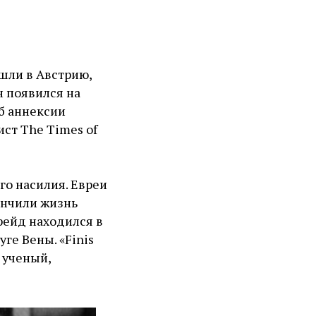
ошли в Австрию,
н появился на
б аннексии
ст The Times of
го насилия. Евреи
ончили жизнь
рейд находился в
уге Вены. «Finis
 ученый,