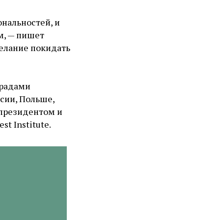
нальностей, и
м, — пишет
желание покидать
градами
сии, Польше,
-президентом и
t Institute.