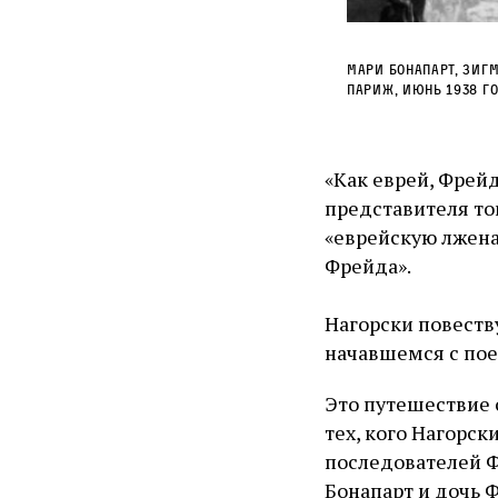
Мари Бонапарт, Зигм
Париж, июнь 1938 г
«Как еврей, Фрей
представителя то
«еврейскую лжена
Фрейда».
Нагорски повеств
начавшемся с пое
Это путешествие 
тех, кого Нагорс
последователей Ф
Бонапарт и дочь Ф