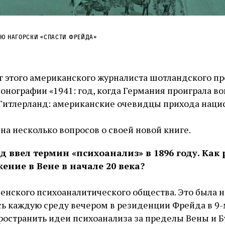
ю Нагорски «Спасти Фрейда»
г этого американского журналиста шотландского п
онографии «1941: год, когда Германия проиграла во
«Гитлерланд: американские очевидцы прихода нацис
на несколько вопросов о своей новой книге.
 ввел термин «психоанализ» в 1896 году. Как 
ение в Вене в начале 20 века?
 Венского психоаналитического общества. Это была 
сь каждую среду вечером в резиденции Фрейда в 9-
ространить идеи психоанализа за пределы Вены и Б