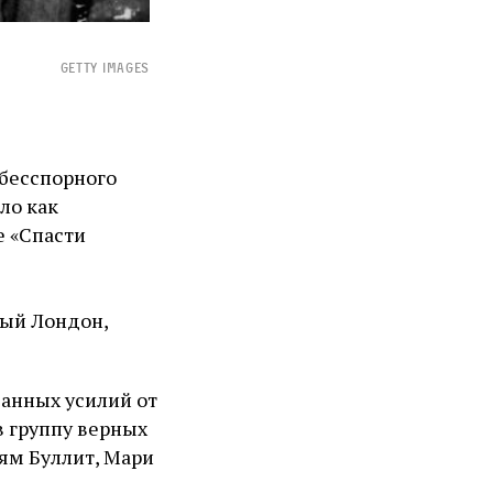
GETTY IMAGES
 бесспорного
ло как
е «Спасти
ный Лондон,
ванных усилий от
в группу верных
ям Буллит, Мари