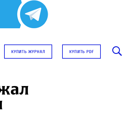
купить журнал
купить pdf
ежал
и