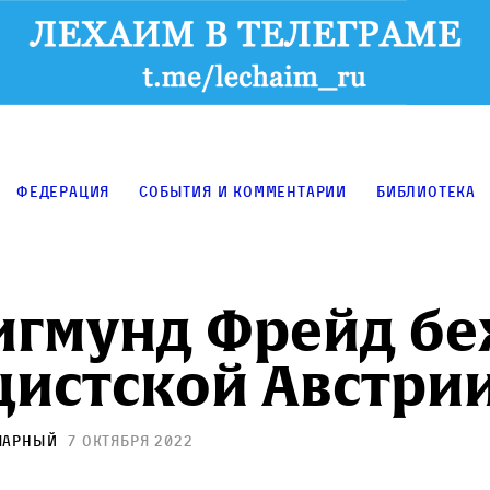
Федерация
События и комментарии
Библиотека
игмунд Фрейд б
цистской Австри
Чарный
7 октября 2022