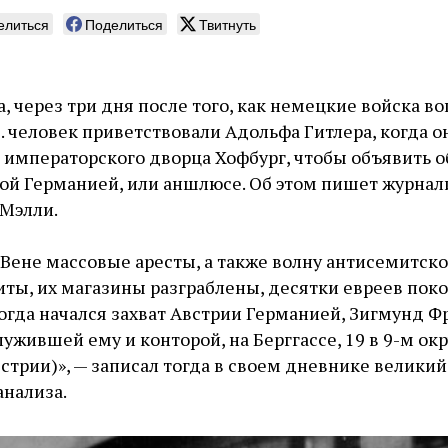
елиться
Поделиться
Твитнуть
а, через три дня после того, как немецкие войска в
. человек приветствовали Адольфа Гитлера, когда о
 императорского дворца Хофбург, чтобы объявить о
ой Германией, или аншлюсе. Об этом пишет журнали
’Мэлли.
Вене массовые аресты, а также волну антисемитско
иты, их магазины разграблены, десятки евреев пок
огда начался захват Австрии Германией, Зигмунд Ф
лужившей ему и конторой, на Берггассе, 19 в 9-м окр
встрии)», — записал тогда в своем дневнике великий
анализа.