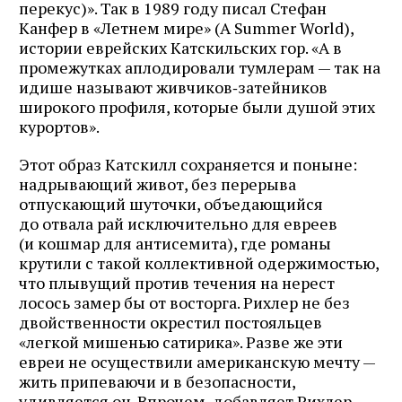
перекус)». Так в 1989 году писал Стефан
Канфер в «Летнем мире» (A Summer World),
истории еврейских Катскильских гор. «А в
промежутках аплодировали тумлерам — так на
идише называют живчиков‑затейников
широкого профиля, которые были душой этих
курортов».
Этот образ Катскилл сохраняется и поныне:
надрывающий живот, без перерыва
отпускающий шуточки, объедающийся
до отвала рай исключительно для евреев
(и кошмар для антисемита), где романы
крутили с такой коллективной одержимостью,
что плывущий против течения на нерест
лосось замер бы от восторга. Рихлер не без
двойственности окрестил постояльцев
«легкой мишенью сатирика». Разве же эти
евреи не осуществили американскую мечту —
жить припеваючи и в безопасности,
удивляется он. Впрочем, добавляет Рихлер,