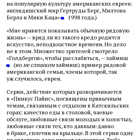
на популярную культуру американских евреев:
англидишский мир Гертруды Берг, Милтона
Берла и Мики Каца»
1998 года.)
«Мне нравится показывать обычную рядовую
жизнь» — вряд ли из такого кредо родится
искусство, неподвластное времени. Но дело
не в этом. Множество зрителей смотрело
«Голдбергов», чтобы расслабиться, — хаймиш
(но
не слишком
хаймиш) пример рядовой
американской семьи, члены которой, так
уж случилось, евреи.
Серии, действие которых разворачивается
в «Пинкус Пайнс», посвящены привычным
темам, связанным с отдыхом в Катскильских
горах: качество еды в столовой, чаевые
обслуге, любовные связи молодых и холостых,
любовные связи тех, кто давным‑давно
в браке, сплетни на крыльце. В этой серии одну
из сплетниц даже играет элегантная Люба