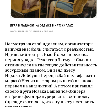
Игра в маджонг на отдыхе в Катскиллах
Фото: Museum of Jewish Heritage
Несмотря на свой идеализм, организаторы
вынуждены были считаться с реальностью.
Идишский театр в Нью‑Йорке переживал
период упадка. Режиссер Зигмунт Салкин
откликнулся на гнетущую действительность
абсурдным планом. Он взял пьесу
Ицхока‑Лейбуша Переца «Бай нахт афн алтн
марк» («Ночью на старом рынке») и заново
перевел на английский. А потом притащил
своего друга Исаака Башевиса‑Зингера
в «Грине фелдер» курировать постановку
(прежде считалось, что эту пьесу поставить
невозможно).