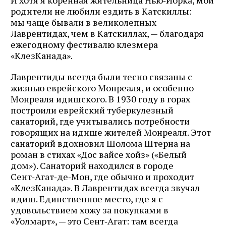
И хотя я коренная жительница Нью‑Йорка, мои
родители не любили ездить в Катскиллы:
мы чаще бывали в великолепных
Лаврентидах, чем в Катскиллах, — благодаря
ежегодному фестивалю клезмера
«КлезКанада».
Лаврентиды всегда были тесно связаны с
жизнью еврейского Монреаля, и особенно
Монреаля идишского. В 1930 году в горах
построили еврейский туберкулезный
санаторий, где учитывались потребности
говорящих на идише жителей Монреаля. Этот
санаторий вдохновил Шолома Штерна на
роман в стихах «Дос вайсе хойз» («Белый
дом»). Санаторий находился в городе
Сент‑Агат‑де‑Мон, где обычно и проходит
«КлезКанада». В Лаврентидах всегда звучал
идиш. Единственное место, где я с
удовольствием хожу за покупками в
«Уолмарт», — это Сент‑Агат: там всегда