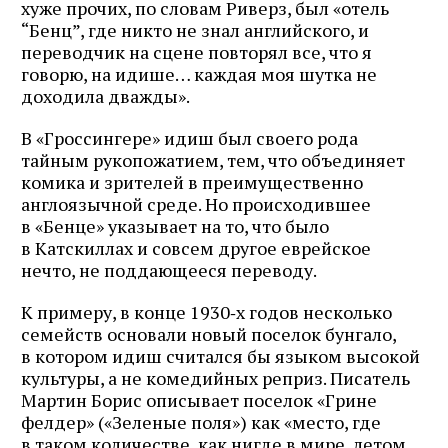
хуже прочих, по словам Риверз, был «отель
“Бенц”, где никто не знал английского, и
переводчик на сцене повторял все, что я
говорю, на идише… каждая моя шутка не
доходила дважды».
В «Гроссингере» идиш был своего рода
тайным рукопожатием, тем, что объединяет
комика и зрителей в преимущественно
англоязычной среде. Но происходившее
в «Бенце» указывает на то, что было
в Катскиллах и совсем другое еврейское
нечто, не поддающееся переводу.
К примеру, в конце 1930‑х годов несколько
семейств основали новый поселок бунгало,
в котором идиш считался бы языком высокой
культуры, а не комедийных реприз. Писатель
Мартин Борис описывает поселок «Грине
фелдер» («Зеленые поля») как «место, где
в таком количестве, как нигде в мире, летом