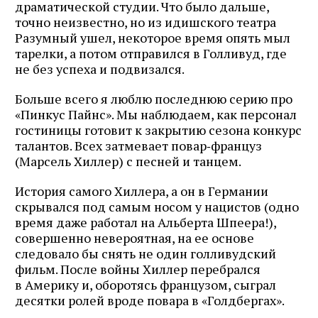
драматической студии. Что было дальше,
точно неизвестно, но из идишского театра
Разумный ушел, некоторое время опять мыл
тарелки, а потом отправился в Голливуд, где
не без успеха и подвизался.
Больше всего я люблю последнюю серию про
«Пинкус Пайнс». Мы наблюдаем, как персонал
гостиницы готовит к закрытию сезона конкурс
талантов. Всех затмевает повар‑француз
(Марсель Хиллер) с песней и танцем.
История самого Хиллера, а он в Германии
скрывался под самым носом у нацистов (одно
время даже работал на Альберта Шпеера!),
совершенно невероятная, на ее основе
следовало бы снять не один голливудский
фильм. После войны Хиллер перебрался
в Америку и, оборотясь французом, сыграл
десятки ролей вроде повара в «Голдбергах».