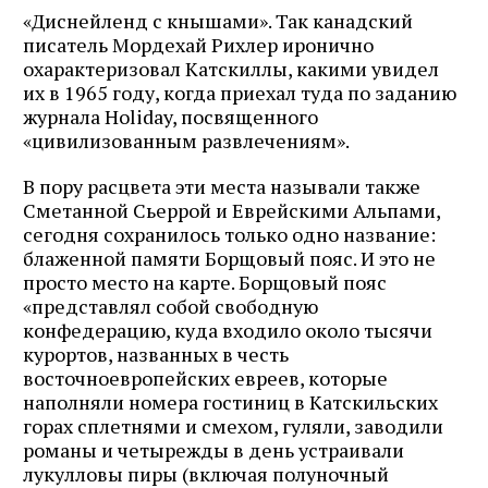
«Диснейленд с кнышами». Так канадский
писатель Мордехай Рихлер иронично
охарактеризовал Катскиллы, какими увидел
их в 1965 году, когда приехал туда по заданию
журнала Holiday, посвященного
«цивилизованным развлечениям».
В пору расцвета эти места называли также
Сметанной Сьеррой и Еврейскими Альпами,
сегодня сохранилось только одно название:
блаженной памяти Борщовый пояс. И это не
просто место на карте. Борщовый пояс
«представлял собой свободную
конфедерацию, куда входило около тысячи
курортов, названных в честь
восточноевропейских евреев, которые
наполняли номера гостиниц в Катскильских
горах сплетнями и смехом, гуляли, заводили
романы и четырежды в день устраивали
лукулловы пиры (включая полуночный