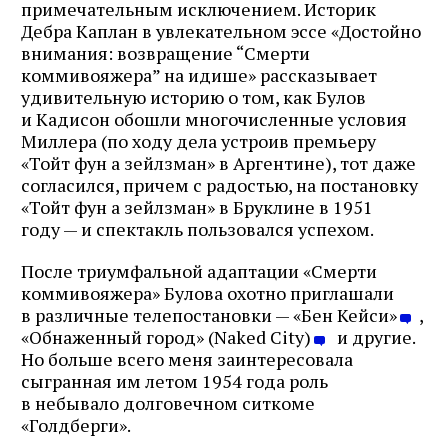
примечательным исключением. Историк
Дебра Каплан в увлекательном эссе «Достойно
внимания: возвращение “Смерти
коммивояжера” на идише» рассказывает
удивительную историю о том, как Булов
и Кадисон обошли многочисленные условия
Миллера (по ходу дела устроив премьеру
«Тойт фун а зейлзман» в Аргентине), тот даже
согласился, причем с радостью, на постановку
«Тойт фун а зейлзман» в Бруклине в 1951
году — и спектакль пользовался успехом.
После триумфальной адаптации «Смерти
коммивояжера» Булова охотно приглашали
в различные телепостановки — «Бен Кейси»
,
«Обнаженный город» (Naked City)
и другие.
Но больше всего меня заинтересовала
сыгранная им летом 1954 года роль
в небывало долговечном ситкоме
«Голдберги».