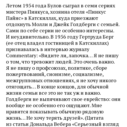
Летом 1954 года Булов сыграл в семи сериях
мистера Пинкуса, хозяина отеля «Пинкус
Пайнс» в Катскиллах, куда приезжают
отдохнуть Молли и Джейк Голдберги с семьей.
Сами по себе серии не особенно интересны.
И неудивительно. В 1956 году Гертруда Берг
(ее отец владел гостиницей в Катскиллах)
признавалась в интервью журналу
Commentary: «Видите ли, лапочка… Я не пишу
о том, что тревожит людей. Это очень важно.
Я не пишу о профсоюзах, политике, сборе
пожертвований, сионизме, социализме,
межгрупповых отношениях, я не хочу никого
отягощать… В конце концов, для обычной
жизни семьи все это не так уж и важно.
Голдберги не выпячивают свое еврейство: они
вообще не особенно его ощущают. Мне
нравится показывать обычную рядовую
жизнь… Не хочу терять друзей». (Цитата
из статьи Дональда Вебера «Серьезный взгляд