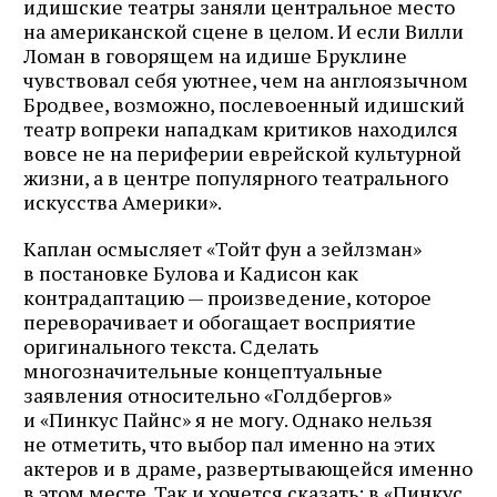
идишские театры заняли центральное место
на американской сцене в целом. И если Вилли
Ломан в говорящем на идише Бруклине
чувствовал себя уютнее, чем на англоязычном
Бродвее, возможно, послевоенный идишский
театр вопреки нападкам критиков находился
вовсе не на периферии еврейской культурной
жизни, а в центре популярного театрального
искусства Америки».
Каплан осмысляет «Тойт фун а зейлзман»
в постановке Булова и Кадисон как
контрадаптацию — произведение, которое
переворачивает и обогащает восприятие
оригинального текста. Сделать
многозначительные концептуальные
заявления относительно «Голдбергов»
и «Пинкус Пайнс» я не могу. Однако нельзя
не отметить, что выбор пал именно на этих
актеров и в драме, развертывающейся именно
в этом месте. Так и хочется сказать: в «Пинкус