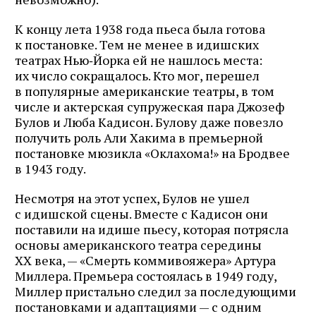
К концу лета 1938 года пьеса была готова
к постановке. Тем не менее в идишских
театрах Нью‑Йорка ей не нашлось места:
их число сокращалось. Кто мог, перешел
в популярные американские театры, в том
числе и актерская супружеская пара Джозеф
Булов и Люба Кадисон. Булову даже повезло
получить роль Али Хакима в премьерной
постановке мюзикла «Оклахома!» на Бродвее
в 1943 году.
Несмотря на этот успех, Булов не ушел
с идишской сцены. Вместе с Кадисон они
поставили на идише пьесу, которая потрясла
основы американского театра середины
ХХ века, — «Смерть коммивояжера» Артура
Миллера. Премьера состоялась в 1949 году,
Миллер пристально следил за последующими
постановками и адаптациями — с одним