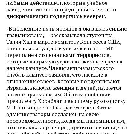
любыми действиями, которые учебное
заведение могло бы предпринять, если бы
дискриминации подверглись неевреи.
«В последние пять месяцев я оказалась сильно
травмирована, — рассказывала студентка
Талия Хан в марте комитету Конгресса США,
описывая ситуацию в университете. — MIT
переполнен сторонниками террористов,
которые напрямую угрожают жизни евреев в
нашем кампусе. Члены антиизраильского
клуба в кампусе заявили, что насилие в
отношении евреев, которые поддерживают
Израиль, включая женщин и детей, является
вполне приемлемым. Об этом сообщили
президенту Корнблат и ​​высшему руководству
MIT, но вопрос не был рассмотрен. Затем
администраторы сослались на свою
неосведомленность, когда мы напомнили им,
что никаких мер не предпринято: заявили, что
они либо забыли об этом, либо пропустили