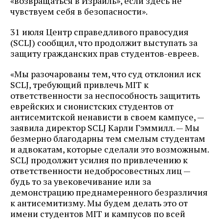
«возвращаться в Израиль», если
здесь
не
чувствуем себя в безопасности».
31 июля Центр справедливого правосудия
(SCLJ) сообщил, что продолжит выступать за
защиту гражданских прав студентов-евреев.
«Мы разочарованы тем, что суд отклонил иск
SCLJ, требующий привлечь MIT к
ответственности за неспособность защитить
еврейских и сионистских студентов от
антисемитской ненависти в своем кампусе, —
заявила директор SCLJ Карли Гэммилл. — Мы
безмерно благодарны тем смелым студентам
и адвокатам, которые сделали это возможным.
SCLJ продолжит усилия по привлечению к
ответственности недобросовестных лиц —
будь то за увековечивание или за
демонстрацию преднамеренного безразличия
к антисемитизму. Мы будем делать это от
имени студентов MIT и кампусов по всей