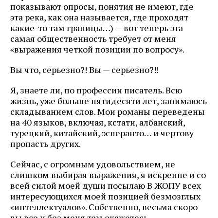
показывают опросы, понятия не имеют, где
эта река, как она называется, где проходят
какие-то там границы…) — вот теперь эта
самая общественность требует от меня
«выражения четкой позиции по вопросу».
Вы что, серьезно?! Вы — серьезно?!!
Я, знаете ли, по профессии писатель. Всю
жизнь, уже больше пятидесяти лет, занимаюсь
складыванием слов. Мои романы переведены
на 40 языков, включая, кстати, албанский,
турецкий, китайский, эсперанто… и чертову
пропасть других.
Сейчас, с огромным удовольствием, не
слишком выбирая выражения, я искренне и со
всей силой моей души посылаю В ЖОПУ всех
интересующихся моей позицией безмозглых
«интеллектуалов». Собственно, весьма скоро
вы все и без меня там окажетесь.