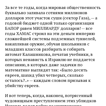
За все те годы, когда мировая общественность
буквально заливала сотнями миллионов
долларов этот участок суши (сектор Газа), — а
годовой бюджет одной только организации
БАПОР равен МИЛЛИАРДУ долларов! — все
годы ХАМАС строил на эти деньги империю
сложнейшей системы подземных туннелей,
накапливая оружие, обучая школьников с
младших классов разбирать и собирать
автомат Калашникова, печатая учебники, в
которых ненависть к Израилю не поддается
описанию, в которых даже задачки по
математике выглядят так: «Было десять
евреев, шахид убил четверых, сколько
осталось?..» — каждым словом призывая к
убийству евреев.
И вот теперь, когда, наконец, потрясенный
чудовищным преступлением этих ублюдков
Израиль ведет войну на уничтожение