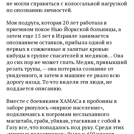
не могли справиться с колоссальной нагрузкой
по опознанию личностей.
Моя подруга, которая 20 лет работала в
приемном покое Нью-Йоркской больницы, а
затем еще 15 лет в Израиле занимается
опознанием останков, прибыла одной из
первых в сожженные и залитые кровью
кибуцы в группе спасателей и медиков… Она
до сих пор не может спать. Медик, привыкший
резать трупы, — она потеряла сознание от
увиденного, и затем в машине ее рвало всю
дорогу назад. То что видели эти люди, не
поддается описанию.
Вместе с боевиками ХАМАСа в пробоины в
заборе ринулось «мирное население»,
подключаясь к погромам неслыханного
масштаба, грабя, убивая, утаскивая с собой в
Газу все, что попадалось под руку. Среди этих
«мирных палестинцев» было и 450 членов