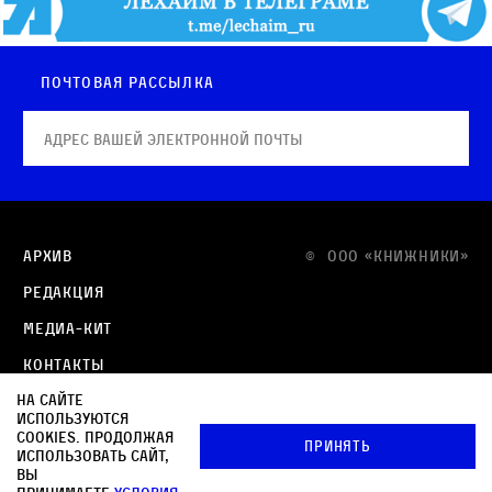
Почтовая рассылка
Архив
© OOO «КНИЖНИКИ»
Редакция
Медиа-кит
Контакты
На сайте
Политика в отношении обработки персональных
используются
данных
cookies. Продолжая
Принять
использовать сайт,
Политика обработки файлов cookie
вы