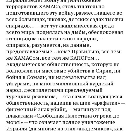
террористов ХАМАСа, столь тщательно
подготовившего эту войну, разместившего во
всех больницах, школах, детских садах тысячи
снарядов… — вот тут академическая среда
всего мира поднялась на дыбы, обеспокоеная
«геноцидом палестинского народа», —
опираясь, разумеется, на данные,
предоставляемые… кем? Правильно, все тем
же ХАМАСом, все тем же БАПОРом…
Академическая общественность, которую не
волновали ни массовые убийства в Сирии, ни
бойня в Сомали, ни издевательства над
уйгурами, ни многомиллионный курдский
народ, десятилетиями преследуемый
турецким режимом, — эта самая волнующаяся
общественность, нацепив на шеи «арафатки» —
фирменный знак убийц, — митингует под
плакатами «Свободная Палестина от реки до
моря!» — что означает полное уничтожение
Израиля (да многие из этих «академиков», как