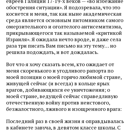
евреев Галиции 17-19-х веков — «во избежание
обострения ситуации». Я подозревала, что это
коснется и меня, так как ныне академическая
среда является основным питомником самого
омерзительного и оголтелого антисемитизма,
прикрывающегося так называемой «критикой
Израиля». Я ожидала нечто вроде, и даже села
раза три писать Вам письмо на эту тему… но
решила подождать, и вот дождалась.
Вот что я хочу сказать всем, кто ожидает от
меня скоренького и угодливого рапорта по
моей позиции о моей горячо любимой стране,
живущей сейчас (и всегда) в кольце ярых
врагов, добивающихся ее уничтожения; о
моей стране, ведущей сейчас справедливую
отечественную войну против неистового,
безжалостного, лживого и изощренного врага:
Последний раз в своей жизни я оправдывалась
в кабинете завуча, в девятом классе школы. С