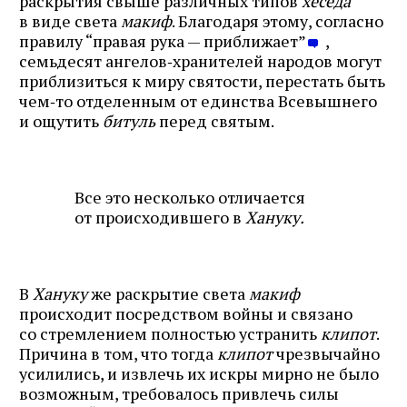
раскрытия свыше различных типов
хеседа
в виде света
макиф
. Благодаря этому, согласно
правилу “правая рука — приближает”
,
семьдесят ангелов‑хранителей народов могут
приблизиться к миру святости, перестать быть
чем‑то отделенным от единства Всевышнего
и ощутить
битуль
перед святым.
Все это несколько отличается
от происходившего в
Хануку.
В
Хануку
же раскрытие света
макиф
происходит посредством войны и связано
со стремлением полностью устранить
клипот
.
Причина в том, что тогда
клипот
чрезвычайно
усилились, и извлечь их искры мирно не было
возможным, требовалось привлечь силы