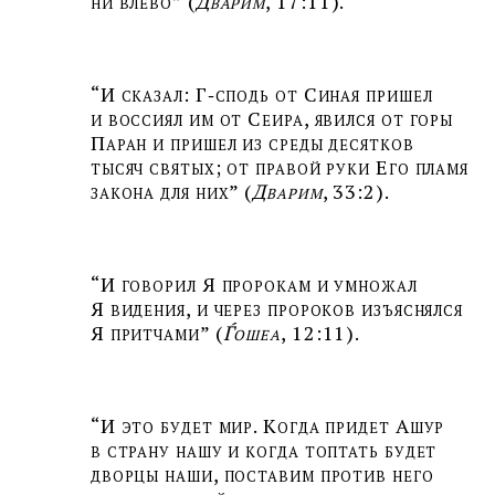
ни влево” (
Дварим
, 17:11).
“И сказал: Г‑сподь от Синая пришел
и воссиял им от Сеира, явился от горы
Паран и пришел из среды десятков
тысяч святых; от правой руки Его пламя
закона для них” (
Дварим
, 33:2).
“И говорил Я пророкам и умножал
Я видения, и через пророков изъяснялся
Я притчами” (
Ѓошеа
, 12:11).
“И это будет мир. Когда придет Ашур
в страну нашу и когда топтать будет
дворцы наши, поставим против него