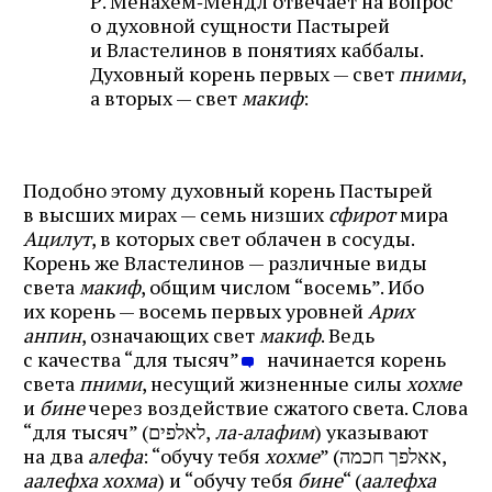
Р. Менахем‑Мендл отвечает на вопрос
о духовной сущности Пастырей
и Властелинов в понятиях каббалы.
Духовный корень первых — свет
пними
,
а вторых — свет
макиф
:
Подобно этому духовный корень Пастырей
в высших мирах — семь низших
сфирот
мира
Ацилут
, в которых свет облачен в сосуды.
Корень же Властелинов — различные виды
света
макиф
, общим числом “восемь”. Ибо
их корень — восемь первых уровней
Арих
анпин
, означающих свет
макиф
. Ведь
с качества “для тысяч”
начинается корень
света
пними
, несущий жизненные силы
хохме
и
бине
через воздействие сжатого света. Слова
“для тысяч” (לאלפים,
ла‑алафим
) указывают
на два
алефа
: “обучу тебя
хохме
” (אאלפך חכמה,
аалефха хохма
) и “обучу тебя
бине
“ (
аалефха