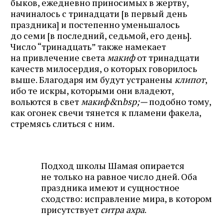
быков, ежедневно приносимых в жертву,
начиналось с тринадцати [в первый день
праздника] и постепенно уменьшалось
до семи [в последний, седьмой, его день].
Число “тринадцать” также намекает
на привлечение света
макиф
от тринадцати
качеств милосердия, о которых говорилось
выше. Благодаря им будут устранены
клипот
,
ибо те искры, которыми они владеют,
вольются в свет
макиф&
n
bsp;—
подобно тому,
как огонек свечи тянется к пламени факела,
стремясь слиться с ним.
Подход школы Шамая опирается
не только на равное число дней. Оба
праздника имеют и сущностное
сходство: исправление мира, в котором
присутствует
ситра ахра
.