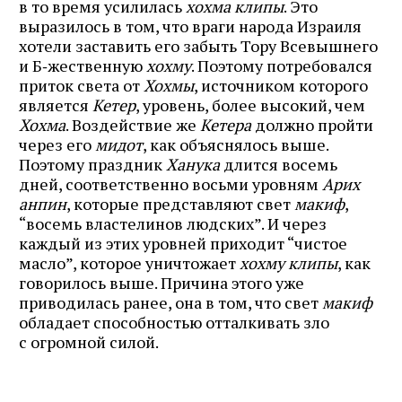
в то время усилилась
хохма клипы
. Это
выразилось в том, что враги народа Израиля
хотели заставить его забыть Тору Всевышнего
и Б‑жественную
хохму
. Поэтому потребовался
приток света от
Хохмы
, источником которого
является
Кетер
, уровень, более высокий, чем
Хохма
. Воздействие же
Кетера
должно пройти
через его
мидот
, как объяснялось выше.
Поэтому праздник
Ханука
длится восемь
дней, соответственно восьми уровням
Арих
анпин
, которые представляют свет
макиф
,
“восемь властелинов людских”. И через
каждый из этих уровней приходит “чистое
масло”, которое уничтожает
хохму клипы
, как
говорилось выше. Причина этого уже
приводилась ранее, она в том, что свет
макиф
обладает способностью отталкивать зло
с огромной силой.