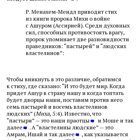
Р. Менахем‑Мендл приводит стих
из книги пророка Михи о войне
с Ашуром (Ассирией). Среди духовных
сил, способных противостоять врагу,
пророк упоминает две разновидности
праведников: “пастырей” и “людских
властелинов”:
Чтобы вникнуть в это различие, обратимся
к стиху, где сказано: “И это будет мир. Когда
придет Ашур в страну нашу и когда топтать
будет дворцы наши, поставим против него
семь пастырей и восемь властелинов
людских” (
Миха
, 5:4). Известно, что
“пастыри” — это наши праотцы
и Моше и так
далее
. А “властелины людские” — это
Амрам, Ишай и так далее
, как указывается