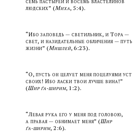
семь пастырей и восемь властелинов
людских” (
Миха
, 5:4).
“Ибо заповедь — светильник, и Тора —
свет, и назидательные обличения — путь
жизни” (
Мишлей
, 6:23).
“О, пусть он целует меня поцелуями уст
своих! Ибо ласки твои лучше вина!”
(
Шир ѓа‑ширим
, 1:2).
“Левая рука его у меня под головою,
а правая — обнимает меня” (
Шир
ѓа‑ширим
, 2:6).