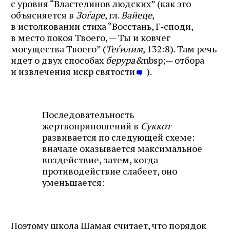
с уровня “Властелинов людских” (как это
объясняется в
Зоѓаре
, гл.
Вайеце
,
в истолковании стиха “Восстань, Г‑споди,
в место покоя Твоего, — Ты и ковчег
могущества Твоего” (
Теѓилим
, 132:8). Там речь
идет о двух способах
берура&
nbsp;— отбора
и извлечения искр святости
).
Последовательность
жертвоприношений в
Суккот
развивается по следующей схеме:
вначале оказывается максимальное
воздействие, затем, когда
противодействие слабеет, оно
уменьшается:
Поэтому школа Шамая считает, что порядок