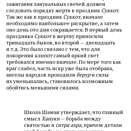
зажигания ханукальных свечей должен
следовать порядку жертв в праздник
Суккот
.
Так же как в праздник
Суккот
, вначале
необходимо наибольшее раскрытие, а затем
оно день ото дня сокращается. В первый день
праздника
Суккот
в жертву приносили
тринадцать быков, во второй — двенадцать
и т.д. Это было связано с тем, что для
покорения
клипот
самый яркий свет
требовался именно вначале. По мере того как
враг слабел, часть искр уже была отобрана,
ангелы народов проходили
берур
и силы
их уменьшались, становилось возможным
обойтись меньшими силами.
Школа Шамая утверждает, что главный
смысл
Хануки
— борьба между
святостью и
ситра ахра
, причем детали