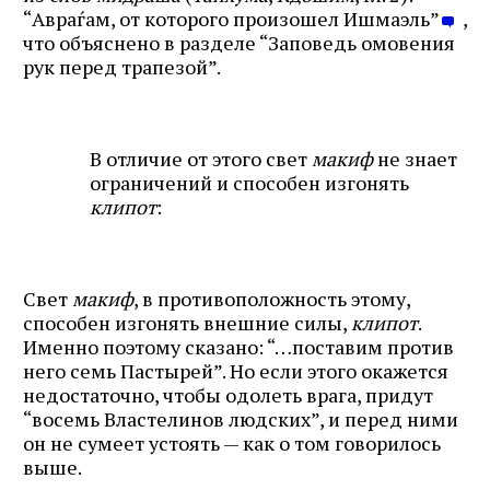
“Авраѓам, от которого произошел Ишмаэль”
,
что объяснено в разделе “Заповедь омовения
рук перед трапезой”.
В отличие от этого свет
макиф
не знает
ограничений и способен изгонять
клипот
:
Свет
макиф
, в противоположность этому,
способен изгонять внешние силы,
клипот
.
Именно поэтому сказано: “…поставим против
него семь Пастырей”. Но если этого окажется
недостаточно, чтобы одолеть врага, придут
“восемь Властелинов людских”, и перед ними
он не сумеет устоять — как о том говорилось
выше.