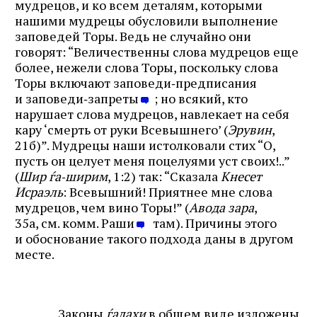
мудрецов, и ко всем деталям, которыми
нашими мудрецы обусловили выполнение
заповедей Торы. Ведь не случайно они
говорят: “Величественны слова мудрецов еще
более, нежели слова Торы, поскольку слова
Торы включают заповеди‑предписания
и заповеди‑запреты
; но всякий, кто
нарушает слова мудрецов, навлекает на себя
кару ‘смерть от руки Всевышнего’ (
Эрувин
,
21б)”. Мудрецы наши истолковали стих “О,
пусть он целует меня поцелуями уст своих!..”
(
Шир ѓа‑ширим
, 1:2) так: “Сказала
Кнесет
Исраэль
: Всевышний! Приятнее мне слова
мудрецов, чем вино Торы!” (
Авода зара
,
35а, см. комм. Раши
там). Причины этого
и обоснование такого подхода даны в другом
месте.
Законы
ѓалахи
в общем виде изложены