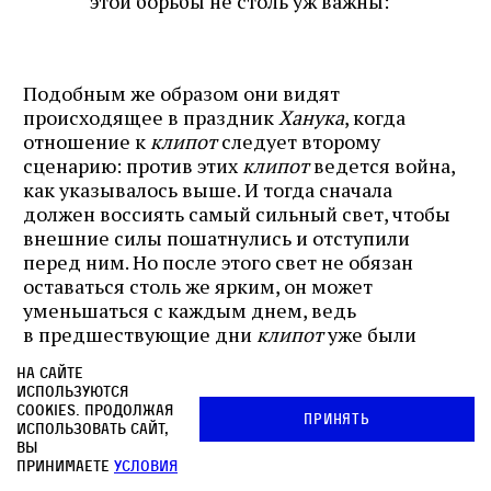
этой борьбы не столь уж важны:
Подобным же образом они видят
происходящее в праздник
Ханука
, когда
отношение к
клипот
следует второму
сценарию: против этих
клипот
ведется война,
как указывалось выше. И тогда сначала
должен воссиять самый сильный свет, чтобы
внешние силы пошатнулись и отступили
перед ним. Но после этого свет не обязан
оставаться столь же ярким, он может
уменьшаться с каждым днем, ведь
в предшествующие дни
клипот
уже были
оттеснены и столь великого раскрытия,
На сайте
о каком речь шла выше, уже не требуется.
используются
cookies. Продолжая
Принять
использовать сайт,
вы
принимаете
условия
А по мнению школы Ѓилеля,