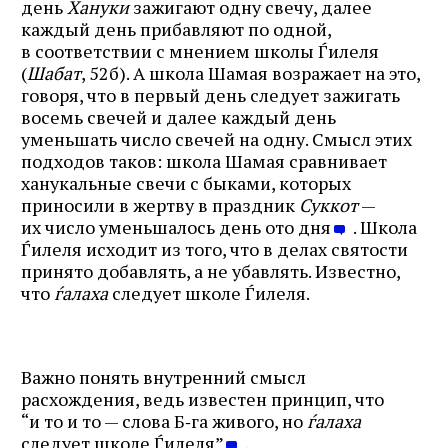
день
Хануки
зажигают одну свечу, далее
каждый день прибавляют по одной,
в соответствии с мнением школы Ѓилеля
(
Шабат
, 52б). А школа Шамая возражает на это,
говоря, что в первый день следует зажигать
восемь свечей и далее каждый день
уменьшать число свечей на одну. Смысл этих
подходов таков: школа Шамая сравнивает
ханукальные свечи с быками, которых
приносили в жертву в праздник
Суккот
—
их число уменьшалось день ото дня
. Школа
Ѓилеля исходит из того, что в делах святости
принято добавлять, а не убавлять. Известно,
что
ѓалаха
следует школе Ѓилеля.
Важно понять внутренний смысл
расхождения, ведь известен принцип, что
“и то и то — слова Б‑га живого, но
ѓалаха
следует школе Ѓилеля”
.