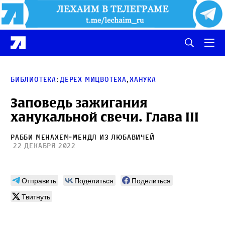
:
,
Библиотека
Дерех Мицвотеха
Ханука
Заповедь зажигания
ханукальной свечи. Глава III
Рабби Менахем‑Мендл из Любавичей
22 декабря 2022
Отправить
Поделиться
Поделиться
Твитнуть