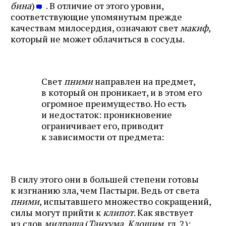
бина
)
. В отличие от этого уровни,
соответствующие упомянутым прежде
качествам милосердия, означают свет
макиф
,
который не может облачиться в сосуды.
Свет
пними
направлен на предмет,
в который он проникает, и в этом его
огромное преимущество. Но есть
и недостаток: проникновение
ограничивает его, приводит
к зависимости от предмета:
В силу этого они в большей степени готовы
к изгнанию зла, чем Пастыри. Ведь от света
пними
, испытавшего множество сокращений,
силы могут прийти к
клипот
. Как явствует
из слов
мидраша
(
Танхума
,
Кдошим
, гл. 2):