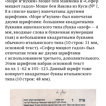
«Море н
вухим» Моше бен Маймона и «Сефер
мицвот гадол» Моше бен Яакова из Куси (№ 7,
8 в списке выше) напечатаны другими
е
шрифтами. «Море н
вухим» был напечатан
двумя шрифтами: большими квадратными
буквами ашкеназского типа (буква «алеф» — 4
мм, вводные слова и буквенная нумерация
глав) и небольшими квадратными буквами
обычного итальянского типа (10 строк: 51 мм,
основной текст). «Сефер мицвот гадол» был
отпечатан теми же двумя шрифтами
с использованием третьего, дополнительного.
Этим шрифтом набран основной текст
на лл. 1–62 и 105–125. Данный шрифт тоже
копирует квадратные буквы итальянского
типа (10 строк: 48 мм).