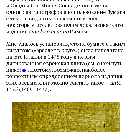
и Овадьи бен Моше. Совпадение имени
одного из типографов и использование бумаги
с тем же водяным знаком позволило
некоторым исследователям локализовать это
издание
sine loco et anno
Римом.
Мне удалось установить, что на бумаге с таким
рисунком («арбалет в круге») была напечатана
на юге Италии в 1475 году и первая
датированная еврейская книга (см. о ней чуть
ниже)
. Поэтому, возможно, наиболее
корректным определением периода издания
этих восьми книг можно считать такое —
ante
1475 (1469–1473).