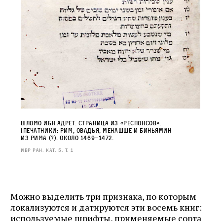
Шломо Ибн Адрет. Страница из «Респонсов».
[Печатники: Рим, Овадья, Менашше и Биньямин
из Рима (?). Около 1469–1472.
ИВР РАН. Кат. 5. т. 1
Можно выделить три признака, по которым
локализуются и датируются эти восемь книг:
используемые шрифты, применяемые сорта