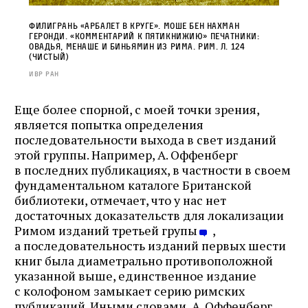
Филигрань «Арбалет в круге». Моше бен Нахман
Геронди. «Комментарий к Пятикнижию» Печатники:
Овадья, Менаше и Биньямин из Рима. Рим. Л. 124
(чистый)
ИВР РАН
Еще более спорной, с моей точки зрения,
является попытка определения
последовательности выхода в свет изданий
этой группы. Например, А. Оффенберг
в последних публикациях, в частности в своем
фундаментальном каталоге Британской
библиотеки, отмечает, что у нас нет
достаточных доказательств для локализации
Римом изданий третьей групы
,
а последовательность изданий первых шести
книг была диаметрально противоположной
указанной выше, единственное издание
с колофоном замыкает серию римских
публикаций. Иными словами, А. Оффенберг