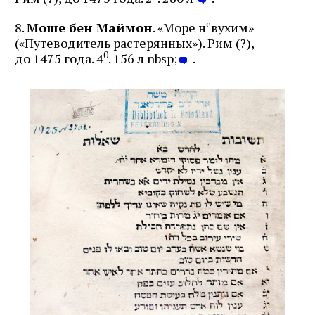
е
8.
Моше бен Маймон
. «Море н
вухим»
(«Путеводитель растерянных»). Рим (?),
0
до 1475 года. 4
. 156 л nbsp;
.