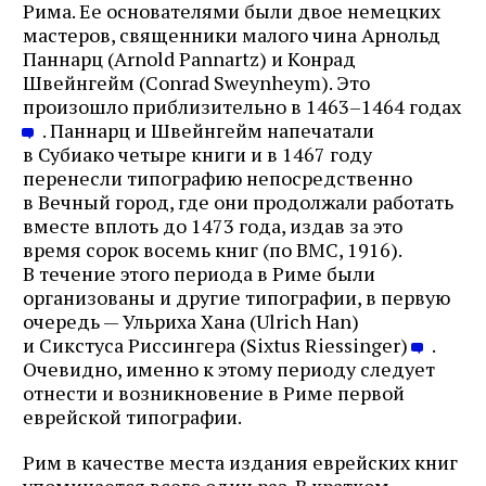
Рима. Ее основателями были двое немецких
мастеров, священники малого чина Арнольд
Паннарц (Arnold Pannartz) и Конрад
Швейнгейм (Conrad Sweynheym). Это
произошло приблизительно в 1463–1464 годах
. Паннарц и Швейнгейм напечатали
в Субиако четыре книги и в 1467 году
перенесли типографию непосредственно
в Вечный город, где они продолжали работать
вместе вплоть до 1473 года, издав за это
время сорок восемь книг (по BMC, 1916).
В течение этого периода в Риме были
организованы и другие типографии, в первую
очередь — Ульриха Хана (Ulrich Han)
и Сикстуса Риссингера (Sixtus Riessinger)
.
Очевидно, именно к этому периоду следует
отнести и возникновение в Риме первой
еврейской типографии.
Рим в качестве места издания еврейских книг
упоминается всего один раз. В кратком