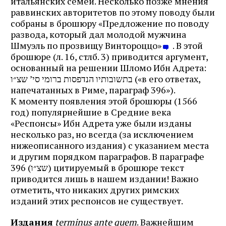
итальянских семей. Несколько позже мнения
раввинских авторитетов по этому поводу были
собраны в брошюру «Предложение по поводу
развода, который дал молодой мужчина
Шмуэль по прозвищу Винтороццо»
. В этой
брошюре (л. 16, стлб. 3) приводится аргумент,
основанный на решении Шломо Ибн Адрета:
בתשובותיו הנדפסות ברומי סי’ שצ״ו («в его ответах,
напечатанных в Риме, параграф 396»).
К моменту появления этой брошюры (1566
год) популярнейшие в Средние века
«Респонсы» Ибн Адрета уже были изданы
несколько раз, но всегда (за исключением
нижеописанного издания) с указанием места
и другим порядком параграфов. В параграфе
396 (שצ״ו) цитируемый в брошюре текст
приводится лишь в нашем издании! Важно
отметить, что никаких других римских
изданий этих респонсов не существует.
Издания
terminus ante quem
. Важнейшим