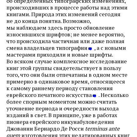
об определенных типографских изменениях,
происходивших в процессе работы над этими
книгами. Природа этих изменений сегодня
не до конца понятна. Возможно,
мы наблюдаем здесь просто обновление
износившихся шрифтов; не менее вероятно,
что происходила частичная или даже полная
смена владельцев типографии
, а с новыми
мастерами приходили и новые шрифты.
Во всяком случае комплексное исследование
книг этой группы свидетельствует в пользу
того, что они были отпечатаны в одном месте
примерно в одинаковое время, относящееся
к самому раннему периоду становления
еврейского печатного искусства
. Несколько
более спорным моментом можно считать
уточнение периода и очередности выхода
изданий в свет. В принципе, уже в работах
пионера еврейского инкунабуловедения
Джованни Бернардо Де Росси
terminus ante
quem
изготовления этих недатированных книг