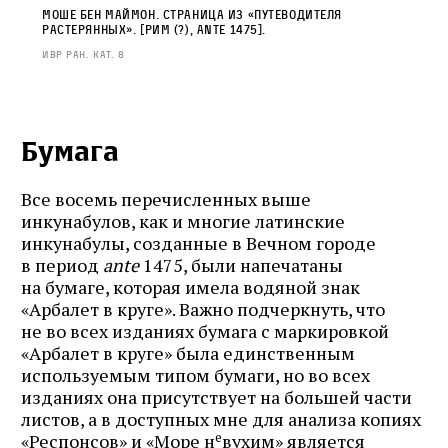
Моше бен Маймон. Страница из «Путеводителя
растерянных». [Рим (?), ante 1475].
ИВР РАН. Кат. 8
Бумага
Все восемь перечисленных выше
инкунабулов, как и многие латинские
инкунабулы, созданные в Вечном городе
в период
ante
1475, были напечатаны
на бумаге, которая имела водяной знак
«Арбалет в круге». Важно подчеркнуть, что
Журнал ЛЕХАИМ в вашем
не во всех изданиях бумага с маркировкой
«Арбалет в круге» была единственным
email
используемым типом бумаги, но во всех
изданиях она присутствует на большей части
листов, а в доступных мне для анализа копиях
Подпишитесь на рассылку журнала ЛЕХАИМ и получайте
е
самые интересные публикации с сайта по электронной
«Респонсов» и «Море н
вухим» является