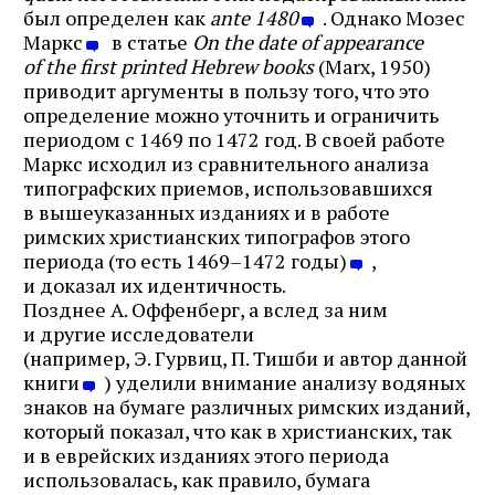
был определен как
ante 1480
. Однако Мозес
Маркс
в статье
On the date of appearance
of the first printed Hebrew books
(Marx, 1950)
приводит аргументы в пользу того, что это
определение можно уточнить и ограничить
периодом с 1469 по 1472 год. В своей работе
Маркс исходил из сравнительного анализа
типографских приемов, использовавшихся
в вышеуказанных изданиях и в работе
римских христианских типографов этого
периода (то есть 1469–1472 годы)
,
и доказал их идентичность.
Позднее А. Оффенберг, а вслед за ним
и другие исследователи
(например, Э. Гурвиц, П. Тишби и автор данной
книги
) уделили внимание анализу водяных
знаков на бумаге различных римских изданий,
который показал, что как в христианских, так
и в еврейских изданиях этого периода
использовалась, как правило, бумага