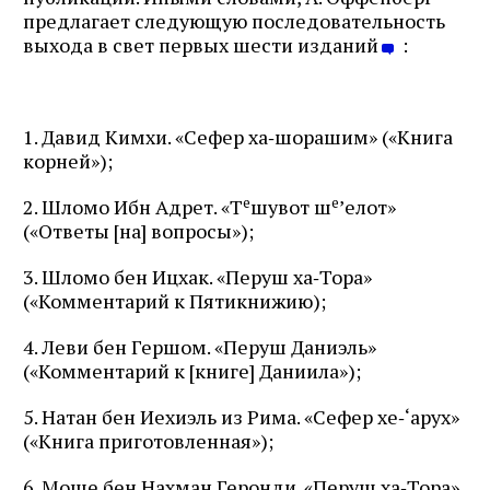
предлагает следующую последовательность
выхода в свет первых шести изданий
:
1. Давид Кимхи. «Сефер ха‑шорашим» («Книга
корней»);
е
е
2. Шломо Ибн Адрет. «Т
шувот ш
’елот»
(«Ответы [на] вопросы»);
3. Шломо бен Ицхак. «Перуш ха‑Тора»
(«Комментарий к Пятикнижию);
4. Леви бен Гершом. «Перуш Даниэль»
(«Комментарий к [книге] Даниила»);
5. Натан бен Иехиэль из Рима. «Сефер хе‑‘арух»
(«Книга приготовленная»);
6. Моше бен Нахман Геронди. «Перуш ха‑Тора»