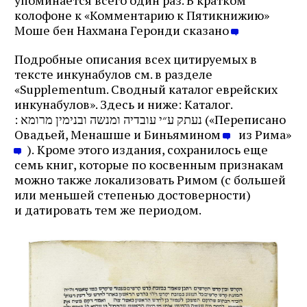
колофоне к «Комментарию к Пятикнижию»
Моше бен Нахмана Геронди сказано
Подробные описания всех цитируемых в
тексте инкунабулов см. в разделе
«Supplementum. Сводный каталог еврейских
инкунабулов». Здесь и ниже: Каталог.
: נעתק ע״י עובדיה ומנשה ובנימין מרומא («Переписано
Овадьей, Менашше и Биньямином
из Рима»
). Кроме этого издания, сохранилось еще
семь книг, которые по косвенным признакам
можно также локализовать Римом (с большей
или меньшей степенью достоверности)
и датировать тем же периодом.