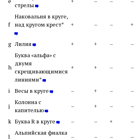
e
+
–
–
–
стрелы
Наковальня в круге,
f
над кругом крест*
+
–
–
+
g
Лилия
+
+
–
–
Буква «альфа» с
двумя
h
+
+
–
–
скрещивающимися
линиями*
i
Весы в круге
–
+
–
–
Колонна с
j
–
+
–
–
капителью
k
Буква R в круге
–
–
+
–
Альпийская фиалка
l
–
–
–
–