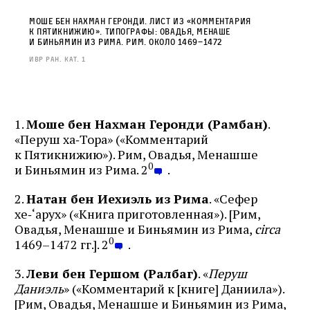
Моше бен Нахман Геронди. Лист из «Комментария
к Пятикнижию». Типографы: Овадья, Менаше
и Биньямин из Рима. Рим. Около 1469–1472
ИВР РАН. Кат. 1
1.
Моше бен Нахман Геронди (Рамбан)
.
«Перуш ха‑Тора» («Комментарий
к Пятикнижию»). Рим, Овадья, Менашше
0
и Биньямин из Рима. 2
.
2.
Натан бен Иехиэль из Рима
. «Сефер
хе‑‘арух» («Книга приготовленная»). [Рим,
Овадья, Менашше и Биньямин из Рима,
circa
0
1469–1472 гг.]. 2
.
3.
Леви бен Гершом (Ралбаг)
. «
Перуш
Даниэль
» («Комментарий к [книге] Даниила»).
[Рим, Овадья, Менашше и Биньямин из Рима,