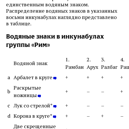
почте
единственным водяным знаком.
Распределение водяных знаков в указанных
восьми инкунабулах наглядно представлено
в таблице.
Подписаться
Водяные знаки в инкунабулах
группы «Рим»
1.
2.
3.
4.
Водяной знак
Рамбан
Арух
Ралбаг
Ра
a
Арбалет в круге
+
+
+
+
Раскрытые
b
+
–
–
+
ножницы
c
Лук со стрелой*
+
–
–
–
d
Корона в круге*
+
–
+
–
Две скрещенные