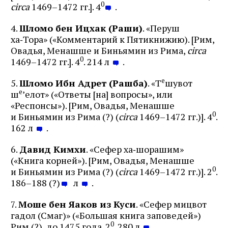
0
circa
1469–1472 гг.]. 4
.
4.
Шломо бен Ицхак (Раши)
. «Перуш
ха‑Тора» («Комментарий к Пятикнижию). [Рим,
Овадья, Менашше и Биньямин из Рима,
circa
0
1469–1472 гг.]. 4
. 214 л
.
е
5.
Шломо Ибн Адрет (Рашба)
. «Т
шувот
е
ш
’елот» («Ответы [на] вопросы», или
«Респонсы»). [Рим, Овадья, Менашше
0
и Биньямин из Рима (?) (
circa
1469–1472 гг.)]. 4
.
162 л
.
6.
Давид Кимхи
. «Сефер ха‑шорашим»
(«Книга корней»). [Рим, Овадья, Менашше
0
и Биньямин из Рима (?) (
circa
1469–1472 гг.)]. 2
.
186–188 (?)
л
.
7.
Моше бен Яаков из Куси
. «Сефер мицвот
гадол (Смаг)» («Большая книга заповедей»)
0
Рим (?), до 1475 года. 2
. 280 л
.