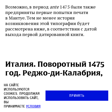
Возможно, в период
ante
1475 были также
предприняты первые попытки печати
в Мантуе. Тем не менее история
возникновения этой типографии будет
рассмотрена ниже, в соответствии с датой
выхода первой датированной книги.
Италия. Поворотный 1475
год.
Реджо‑ди‑Калабрия,
Пьове‑ди‑Сакко.
На сайте
Эслингенские шрифты
используются
cookies. Продолжая
Принять
использовать сайт,
вы
Первая датированная еврейская книга
принимаете
условия
увидела свет на южной границе Апеннинского