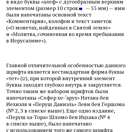
в виде буквы «алеф» с дугообразным верхним
элементом (размер 10 строк
— 55 мм) — ими
были напечатаны основной текст
«Комментария», колофон и текст заметок
(«О монетах, найденных в Святой земле»
и «Молитва, сочиненная во время пребывания
в Иерусалиме»).
Главной отличительной особенностью данного
шрифта является нестандартная форма буквы
«тет» (ט), при которой внутренний элемент
буквы заходит глубоко внутрь и закругляется.
Точно таким же набором шрифтов были
напечатаны «Сефер хе‑‘арух» Натана бен
Иехиэля и «Перуш Даниэль» Леви бен Гершома
(№ 2, 3 в списке выше). Еще одно издание,
«Перуш ха‑Тора» Шломо бен Ицхака (№ 4
в списке выше), было напечатано
с использованием того же самого шрифта