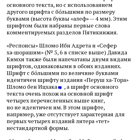
основного текста, но с использованием
другого шрифта с бо́льшими по размеру
буквами (высота буквы «алеф» — 4 мм). Этим
шрифтом были набраны первые слова
комментируемых разделов Пятикнижия.
«Респонсы» Шломо Ибн Адрета и «Сефер
ха‑шорашим» (№ 5, 6 в списке выше) Давида
Кимхи также были напечатаны двумя видами
шрифтов, одинаковыми в обоих изданиях.
Шрифт с бо́льшими по величине буквами
идентичен шрифту издания «Перуш ха‑Тора»
Шломо бен Ицхака
, а шрифт основного
текста очень похож на основной шрифт
четырех перечисленных выше книг,
но не идентичен им. В этом шрифте,
например, уже отсутствует характерная для
первых четырех изданий литера «тет»
нестандартной формы.
е