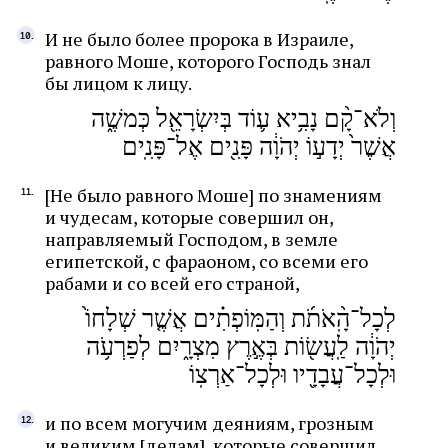
И не было более пророка в Израиле,
равного Моше, которого Господь знал
бы лицом к лицу.
וְלֹא־קָ֨ם נָבִ֥יא ע֛וֹד בְּיִשְׂרָאֵ֖ל כְּמשֶׁ֑ה
אֲשֶׁר֙ יְדָע֣וֹ יְהֹוָ֔ה פָּנִ֖ים אֶל־פָּנִֽים
[Не было равного Моше] по знамениям
и чудесам, которые совершил он,
направляемый Господом, в земле
египетской, с фараоном, со всеми его
рабами и со всей его страной,
לְכָל־הָֽ֨אֹתֹ֜ת וְהַמּֽוֹפְתִ֗ים אֲשֶׁ֤ר שְׁלָחוֹ֙
יְהֹוָ֔ה לַֽעֲשׂ֖וֹת בְּאֶ֣רֶץ מִצְרָ֑יִם לְפַרְעֹ֥ה
וּלְכָל־עֲבָדָ֖יו וּלְכָל־אַרְצֽוֹ
и по всем могучим деяниям, грозным
и великим [делам], которые совершил