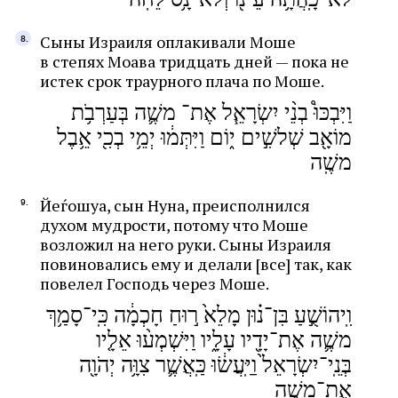
Сыны Израиля оплакивали Моше
в степях Моава тридцать дней — пока не
истек срок траурного плача по Моше.
וַיִּבְכּוּ֩ בְנֵ֨י יִשְׂרָאֵ֧ל אֶת־ משֶׁ֛ה בְּעַרְבֹ֥ת
מוֹאָ֖ב שְׁלשִׁ֣ים י֑וֹם וַיִּתְּמ֔וּ יְמֵ֥י בְכִ֖י אֵ֥בֶל
משֶֽׁה
Йеѓошуа, сын Нуна, преисполнился
духом мудрости, потому что Моше
возложил на него руки. Сыны Израиля
повиновались ему и делали [все] так, как
повелел Господь через Моше.
וִֽיהוֹשֻׁ֣עַ בִּן־נ֗וּן מָלֵא֙ ר֣וּחַ חָכְמָ֔ה כִּֽי־סָמַ֥ךְ
משֶׁ֛ה אֶת־יָדָ֖יו עָלָ֑יו וַיִּשְׁמְע֨וּ אֵלָ֤יו
בְּנֵֽי־יִשְׂרָאֵל֙ וַיַּֽעֲשׂ֔וּ כַּֽאֲשֶׁ֛ר צִוָּ֥ה יְהֹוָ֖ה
אֶת־משֶֽׁה