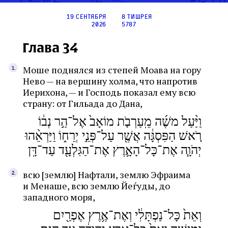
19 сентября
8 тишрея
2026
5787
Глава 34
Моше поднялся из степей Моава на гору
Нево — на вершину холма, что напротив
Иерихона, — и Господь показал ему всю
страну: от Гильада до Дана,
וַיַּ֨עַל משֶׁ֜ה מֵֽעַרְבֹ֤ת מוֹאָב֙ אֶל־הַ֣ר נְב֔וֹ
רֹ֚אשׁ הַפִּסְגָּ֔ה אֲשֶׁ֖ר עַל־פְּנֵ֣י יְרֵח֑וֹ וַיַּרְאֵ֨הוּ
יְהֹוָ֧ה אֶת־כָּל־הָאָ֛רֶץ אֶת־הַגִּלְעָ֖ד עַד־דָּֽן
всю [землю] Нафтали, землю Эфраима
и Менаше, всю землю Йеѓуды, до
западного моря,
וְאֵת֙ כָּל־נַפְתָּלִ֔י וְאֶת־אֶ֥רֶץ אֶפְרַ֖יִם