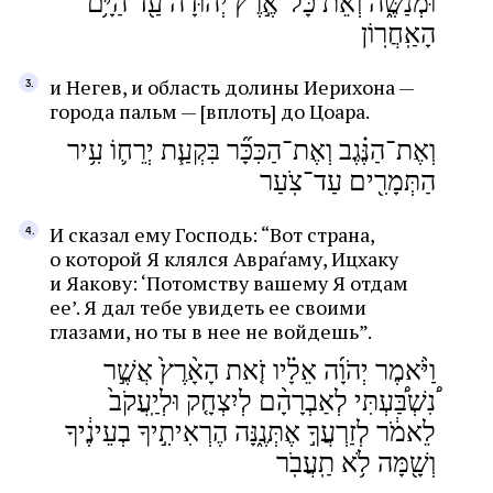
וּמְנַשֶּׁ֑ה וְאֵת֙ כָּל־אֶ֣רֶץ יְהוּדָ֔ה עַ֖ד הַיָּ֥ם
הָאַֽחֲרֽוֹן
и Негев, и область долины Иерихона —
города пальм — [вплоть] до Цоара.
וְאֶת־הַנֶּ֗גֶב וְאֶת־הַכִּכָּ֞ר בִּקְעַ֧ת יְרֵח֛וֹ עִ֥יר
הַתְּמָרִ֖ים עַד־צֹֽעַר
И сказал ему Господь: “Вот страна,
о которой Я клялся Авраѓаму, Ицхаку
и Яакову: ‘Потомству вашему Я отдам
ее’. Я дал тебе увидеть ее своими
глазами, но ты в нее не войдешь”.
וַיֹּ֨אמֶר יְהֹוָ֜ה אֵלָ֗יו זֹ֤את הָאָ֨רֶץ֙ אֲשֶׁ֣ר
֠נִשְׁבַּ֠עְתִּי לְאַבְרָהָ֨ם לְיִצְחָ֤ק וּלְיַֽעֲקֹב֙
לֵאמֹ֔ר לְזַרְעֲךָ֣ אֶתְּנֶ֑נָּה הֶרְאִיתִ֣יךָ בְעֵינֶ֔יךָ
וְשָׁ֖מָּה לֹ֥א תַֽעֲבֹֽר