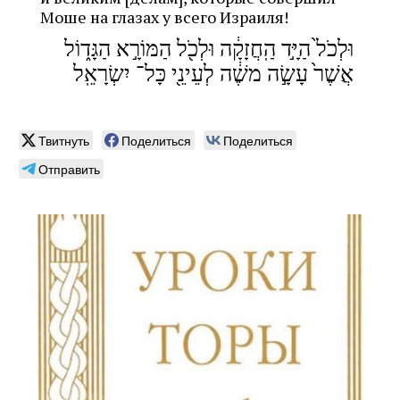
Моше на глазах у всего Израиля!
וּלְכֹל֙ הַיָּ֣ד הַֽחֲזָקָ֔ה וּלְכֹ֖ל הַמּוֹרָ֣א הַגָּד֑וֹל
אֲשֶׁר֙ עָשָׂ֣ה משֶׁ֔ה לְעֵינֵ֖י כָּל־ יִשְׂרָאֵֽל
Твитнуть
Поделиться
Поделиться
Отправить