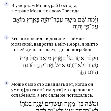
И умер там Моше, раб Господа, —
в стране Моав, по слову Господа.
וַיָּ֨מָת שָׁ֜ם משֶׁ֧ה עֶֽבֶד־יְהֹוָ֛ה בְּאֶ֥רֶץ מוֹאָ֖ב
עַל־פִּ֥י יְהֹוָֽה
Его похоронили в долине, в земле
моавской, напротив Бейт-Пеора, и никто
по сей день не знает, где он погребен.
וַיִּקְבֹּ֨ר אֹת֤וֹ בַגַּי֙ בְּאֶ֣רֶץ מוֹאָ֔ב מ֖וּל בֵּ֣ית
פְּע֑וֹר וְלֹֽא־יָדַ֥ע אִישׁ֙ אֶת־קְבֻ֣רָת֔וֹ עַ֖ד
הַיּ֥וֹם הַזֶּֽה
Моше было сто двадцать лет, когда он
умер; [до самой смерти] его зрение не
ослабевало, а его силы не истощались.
וּמשֶׁ֗ה בֶּן־ מֵאָ֧ה וְעֶשְׂרִ֛ים שָׁנָ֖ה בְּמֹת֑וֹ
לֹא־כָֽהֲתָ֥ה עֵינ֖וֹ וְלֹא־נָ֥ס לֵחֹֽה