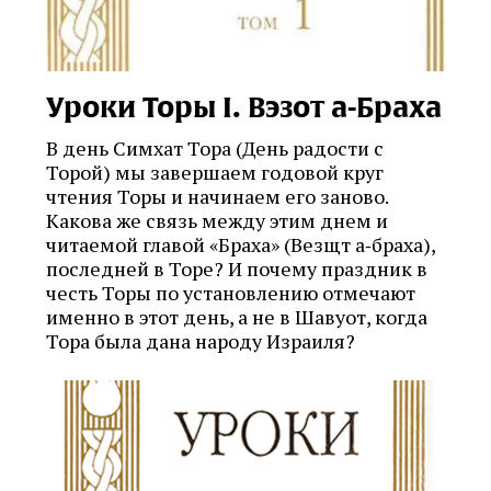
Уроки Торы I. Вэзот а-Браха
В день Симхат Тора (День радости с
Торой) мы завершаем годовой круг
чтения Торы и начинаем его заново.
Какова же связь между этим днем и
читаемой главой «Браха» (Везщт а‑браха),
последней в Торе? И почему праздник в
честь Торы по установлению отмечают
именно в этот день, а не в Шавуот, когда
Тора была дана народу Израиля?