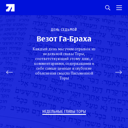
День седьмой
Везот Га-Браха
Каждый день мы учим отрывок из
недельной главы Торы,
соответствующий этому дню, с
комментариями, содержащими в
себе самые ценные и глубокие
объяснения смысла Письменной
Торы
НЕДЕЛЬНЫЕ ГЛАВЫ ТОРЫ