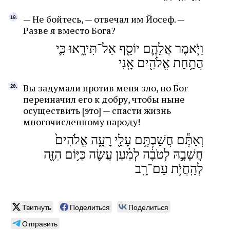
— Не бойтесь, — отвечал им Йосеф. —
Разве я вместо Бога?
וַיֹּ֧אמֶר אֲלֵהֶ֛ם יוֹסֵ֖ף אַל־תִּירָ֑אוּ כִּ֛י
הֲתַ֥חַת אֱלֹהִ֖ים אָֽנִי
Вы задумали против меня зло, но Бог
переиначил его к добру, чтобы ныне
осуществить [это] — спасти жизнь
многочисленному народу!
וְאַתֶּ֕ם חֲשַׁבְתֶּ֥ם עָלַ֖י רָעָ֑ה אֱלֹהִים֙
חֲשָׁבָ֣הּ לְטֹבָ֔ה לְמַ֗עַן עֲשׂ֛ה כַּיּ֥וֹם הַזֶּ֖ה
לְהַֽחֲיֹ֥ת עַם־רָֽב
Твитнуть
Поделиться
Поделиться
Отправить