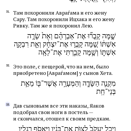
Там похоронили Авраѓама и его жену
Сару. Там похоронили Ицхака и его жену
Ривку. Там же я похоронил Лею.
שָׁ֣מָּה קָֽבְר֞וּ אֶת־אַבְרָהָ֗ם וְאֵת֙ שָׂרָ֣ה
אִשְׁתּ֔וֹ שָׁ֚מָּה קָֽבְר֣וּ אֶת־יִצְחָ֔ק וְאֵ֖ת רִבְקָ֣ה
אִשְׁתּ֑וֹ וְשָׁ֥מָּה קָבַ֖רְתִּי אֶת־לֵאָֽה
Это поле, с пещерой, что на нем, было
приобретено [Авраѓамом] у сынов Хета.
מִקְנֵ֧ה הַשָּׂדֶ֛ה וְהַמְּעָרָ֥ה אֲשֶׁר־בּ֖וֹ מֵאֵ֥ת
בְּנֵי־חֵֽת
Дав сыновьям все эти наказы, Яаков
подобрал свои ноги в постель —
и скончался, отошел к своим предкам.
וַיְכַ֤ל יַֽעֲקֹב֙ לְצַוֹּ֣ת אֶת־בָּנָ֔יו וַיֶּֽאֱסֹ֥ף רַגְלָ֖יו