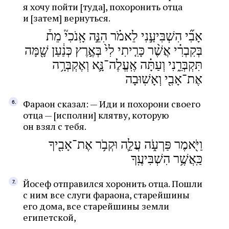
я хочу пойти [туда], похоронить отца
и [затем] вернуться.
אָבִ֞י הִשְׁבִּיעַ֣נִי לֵאמֹ֗ר הִנֵּ֣ה אָֽנֹכִי֘ מֵת֒
בְּקִבְרִ֗י אֲשֶׁ֨ר כָּרִ֤יתִי לִי֙ בְּאֶ֣רֶץ כְּנַ֔עַן שָׁ֖מָּה
תִּקְבְּרֵ֑נִי וְעַתָּ֗ה אֶֽעֱלֶה־נָּ֛א וְאֶקְבְּרָ֥ה
אֶת־אָבִ֖י וְאָשֽׁוּבָה
Фараон сказал: — Иди и похорони своего
отца — [исполни] клятву, которую
он взял с тебя.
וַיֹּ֖אמֶר פַּרְעֹ֑ה עֲלֵ֛ה וּקְבֹ֥ר אֶת־אָבִ֖יךָ
כַּֽאֲשֶׁ֥ר הִשְׁבִּיעֶֽךָ
Йосеф отправился хоронить отца. Пошли
с ним все слуги фараона, старейшины
его дома, все старейшины земли
египетской,