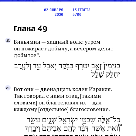
02 января
13 тевета
2026
5786
Глава 49
Биньямин — хищный волк: утром
он пожирает добычу, а вечером делит
добытое”.
בִּנְיָמִין֙ זְאֵ֣ב יִטְרָ֔ף בַּבֹּ֖קֶר יֹ֣אכַל עַ֑ד וְלָעֶ֖רֶב
יְחַלֵּ֥ק שָׁלָֽל
Вот они — двенадцать колен Израиля.
Так говорил с ними отец, [такими
словами] он благословил их — дал
каждому [отдельное] благословение.
כָּל־אֵ֛לֶּה שִׁבְטֵ֥י יִשְׂרָאֵ֖ל שְׁנֵ֣ים עָשָׂ֑ר
֠וְזֹ֠את אֲשֶׁר־דִּבֶּ֨ר לָהֶ֤ם אֲבִיהֶם֙ וַיְבָ֣רֶךְ