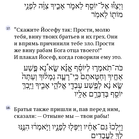
וַיְצַוּ֕וּ אֶל־יוֹסֵ֖ף לֵאמֹ֑ר אָבִ֣יךָ צִוָּ֔ה לִפְנֵ֥י
מוֹת֖וֹ לֵאמֹֽר
“Скажите Йосефу так: Прости, молю
тебя, вину твоих братьев и их грех. Они
и впрямь причинили тебе зло. Прости
же вину рабам Бога отца твоего!”
И плакал Йосеф, когда говорили ему это.
כֹּה־תֹֽאמְר֣וּ לְיוֹסֵ֗ף אָ֣נָּ֡א שָׂ֣א ֠נָא פֶּ֣שַׁע
אַחֶ֤יךָ וְחַטָּאתָם֙ כִּֽי־רָעָ֣ה גְמָל֔וּךָ וְעַתָּה֙
שָׂ֣א נָ֔א לְפֶ֥שַׁע עַבְדֵ֖י אֱלֹהֵ֣י אָבִ֑יךָ וַיֵּ֥בְךְּ
יוֹסֵ֖ף בְּדַבְּרָ֥ם אֵלָֽיו
Братья также пришли и, пав перед ним,
сказали: — Отныне мы — твои рабы!
וַיֵּֽלְכוּ֙ גַּם־אֶחָ֔יו וַיִּפְּל֖וּ לְפָנָ֑יו וַיֹּ֣אמְר֔וּ הִנֶּ֥נּוּ
לְךָ֖ לַֽעֲבָדִֽים