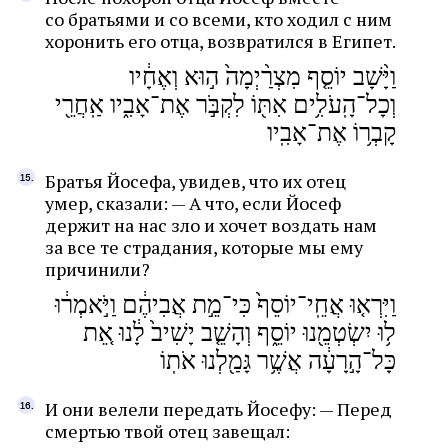
со братьями и со всеми, кто ходил с ним
хоронить его отца, возвратился в Египет.
וַיָּ֨שָׁב יוֹסֵ֤ף מִצְרַ֨יְמָה֙ ה֣וּא וְאֶחָ֔יו
וְכָל־הָֽעֹלִ֥ים אִתּ֖וֹ לִקְבֹּ֣ר אֶת־אָבִ֑יו אַֽחֲרֵ֖י
קָבְר֥וֹ אֶת־אָבִֽיו
Братья Йосефа, увидев, что их отец
умер, сказали: — А что, если Йосеф
держит на нас зло и хочет воздать нам
за все те страдания, которые мы ему
причинили?
וַיִּרְא֤וּ אֲחֵֽי־יוֹסֵף֙ כִּי־מֵ֣ת אֲבִיהֶ֔ם וַיֹּ֣אמְר֔וּ
ל֥וּ יִשְׂטְמֵ֖נוּ יוֹסֵ֑ף וְהָשֵׁ֤ב יָשִׁיב֙ לָ֔נוּ אֵ֚ת
כָּל־הָ֣רָעָ֔ה אֲשֶׁ֥ר גָּמַ֖לְנוּ אֹתֽוֹ
И они велели передать Йосефу: — Перед
смертью твой отец завещал: