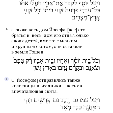
וַיַּ֥עַל יוֹסֵ֖ף לִקְבֹּ֣ר אֶת־אָבִ֑יו וַיַּֽעֲל֨וּ אִתּ֜וֹ
כָּל־עַבְדֵ֤י פַרְעֹה֙ זִקְנֵ֣י בֵית֔וֹ וְכֹ֖ל זִקְנֵ֥י
אֶֽרֶץ־מִצְרָֽיִם
а также весь дом Йосефа, [все] его
братья и [весь] дом его отца. Только
своих детей, вместе с мелким
и крупным скотом, они оставили
в земле Гошен.
וְכֹל֙ בֵּ֣ית יוֹסֵ֔ף וְאֶחָ֖יו וּבֵ֣ית אָבִ֑יו רַ֗ק טַפָּם֙
וְצֹאנָ֣ם וּבְקָרָ֔ם עָֽזְב֖וּ בְּאֶ֥רֶץ גּֽשֶׁן
С [Йосефом] отправились также
колесницы и всадники — весьма
впечатляющая свита.
וַיַּ֣עַל עִמּ֔וֹ גַּם־רֶ֖כֶב גַּם־פָּֽרָשִׁ֑ים וַיְהִ֥י
הַמַּֽחֲנֶ֖ה כָּבֵ֥ד מְאֹֽד