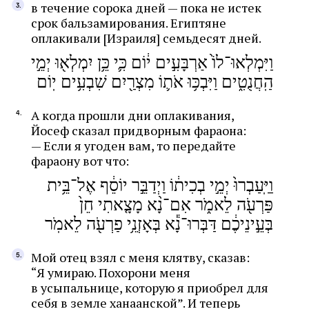
в течение сорока дней — пока не истек
срок бальзамирования. Египтяне
оплакивали [Израиля] семьдесят дней.
וַיִּמְלְאוּ־לוֹ֙ אַרְבָּעִ֣ים י֔וֹם כִּ֛י כֵּ֥ן יִמְלְא֖וּ יְמֵ֣י
הַֽחֲנֻטִ֑ים וַיִּבְכּ֥וּ אֹת֛וֹ מִצְרַ֖יִם שִׁבְעִ֥ים יֽוֹם
А когда прошли дни оплакивания,
Йосеф сказал придворным фараона:
— Если я угоден вам, то передайте
фараону вот что:
וַיַּֽעַבְרוּ֙ יְמֵ֣י בְכִית֔וֹ וַיְדַבֵּ֣ר יוֹסֵ֔ף אֶל־בֵּ֥ית
פַּרְעֹ֖ה לֵאמֹ֑ר אִם־נָ֨א מָצָ֤אתִי חֵן֙
בְּעֵ֣ינֵיכֶ֔ם דַּבְּרוּ־נָ֕א בְּאָזְנֵ֥י פַרְעֹ֖ה לֵאמֹֽר
Мой отец взял с меня клятву, сказав:
“Я умираю. Похорони меня
в усыпальнице, которую я приобрел для
себя в земле ханаанской”. И теперь