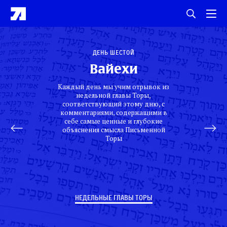
День шестой
Вайехи
Каждый день мы учим отрывок из
недельной главы Торы,
соответствующий этому дню, с
комментариями, содержащими в
себе самые ценные и глубокие
объяснения смысла Письменной
Торы
НЕДЕЛЬНЫЕ ГЛАВЫ ТОРЫ