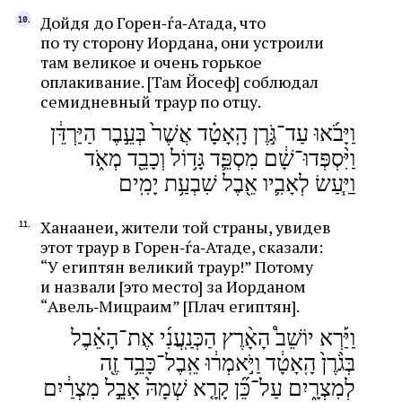
Дойдя до Горен‑ѓа‑Атада, что
по ту сторону Иордана, они устроили
там великое и очень горькое
оплакивание. [Там Йосеф] соблюдал
семидневный траур по отцу.
וַיָּבֹ֜אוּ עַד־גֹּ֣רֶן הָֽאָטָ֗ד אֲשֶׁר֙ בְּעֵ֣בֶר הַיַּרְדֵּ֔ן
וַיִּ֨סְפְּדוּ־שָׁ֔ם מִסְפֵּ֛ד גָּד֥וֹל וְכָבֵ֖ד מְאֹ֑ד
וַיַּ֧עַשׂ לְאָבִ֛יו אֵ֖בֶל שִׁבְעַ֥ת יָמִֽים
Ханаанеи, жители той страны, увидев
этот траур в Горен‑ѓа‑Атаде, сказали:
“У египтян великий траур!” Потому
и назвали [это место] за Иорданом
“Авель‑Мицраим” [Плач египтян].
וַיַּ֡רְא יוֹשֵׁב֩ הָאָ֨רֶץ הַכְּנַֽעֲנִ֜י אֶת־הָאֵ֗בֶל
בְּגֹ֨רֶן֙ הָֽאָטָ֔ד וַיֹּ֣אמְר֔וּ אֵֽבֶל־כָּבֵ֥ד זֶ֖ה
לְמִצְרָ֑יִם עַל־כֵּ֞ן קָרָ֤א שְׁמָהּ֙ אָבֵ֣ל מִצְרַ֔יִם