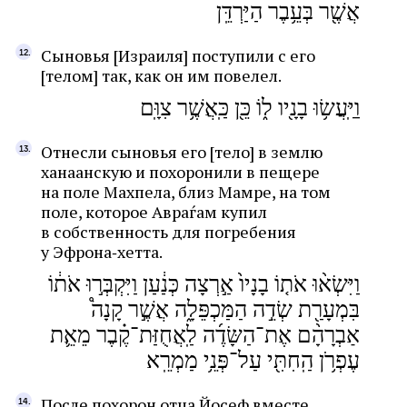
אֲשֶׁ֖ר בְּעֵ֥בֶר הַיַּרְדֵּֽן
Сыновья [Израиля] поступили с его
[телом] так, как он им повелел.
וַיַּֽעֲשׂ֥וּ בָנָ֖יו ל֑וֹ כֵּ֖ן כַּֽאֲשֶׁ֥ר צִוָּֽם
Отнесли сыновья его [тело] в землю
ханаанскую и похоронили в пещере
на поле Махпела, близ Мамре, на том
поле, которое Авраѓам купил
в собственность для погребения
у Эфрона‑хетта.
וַיִּשְׂא֨וּ אֹת֤וֹ בָנָיו֙ אַ֣רְצָה כְּנַ֔עַן וַיִּקְבְּר֣וּ אֹת֔וֹ
בִּמְעָרַ֖ת שְׂדֵ֣ה הַמַּכְפֵּלָ֑ה אֲשֶׁ֣ר קָנָה֩
אַבְרָהָ֨ם אֶת־הַשָּׂדֶ֜ה לַֽאֲחֻזַּת־קֶ֗בֶר מֵאֵ֛ת
עֶפְרֹ֥ן הַֽחִתִּ֖י עַל־פְּנֵ֥י מַמְרֵֽא
После похорон отца Йосеф вместе