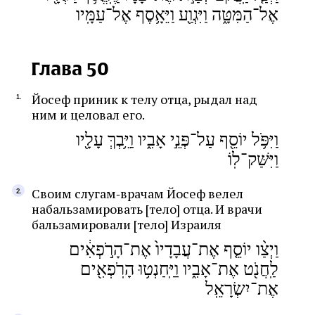
אֶל־הַמִּטָּ֑ה וַיִּגְוַ֖ע וַיֵּאָ֥סֶף אֶל־עַמָּֽיו
Глава 50
Йосеф приник к телу отца, рыдал над
ним и целовал его.
וַיִּפֹּ֥ל יוֹסֵ֖ף עַל־פְּנֵ֣י אָבִ֑יו וַיֵּ֥בְךְּ עָלָ֖יו
וַיִּשַּׁק־לֽוֹ
Своим слугам‑врачам Йосеф велел
набальзамировать [тело] отца. И врачи
бальзамировали [тело] Израиля
וַיְצַ֨ו יוֹסֵ֤ף אֶת־עֲבָדָיו֙ אֶת־הָרֹ֣פְאִ֔ים
לַֽחֲנֹ֖ט אֶת־אָבִ֑יו וַיַּֽחַנְט֥וּ הָרֹֽפְאִ֖ים
אֶת־יִשְׂרָאֵֽל