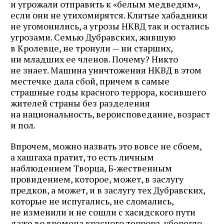
и угрожали отправить к «белым медведям»,
если они не утихомирятся. Клятые хабадники
не угомонились, а угрозы НКВД так и остались
угрозами. Семью Дубравских, жившую
в Кролевце, не тронули — ни старших,
ни младших ее членов. Почему? Никто
не знает. Машина уничтожения НКВД в этом
местечке дала сбой, причем в самые
страшные годы красного террора, косившего
жителей страны без разделения
на национальность, вероисповедание, возраст
и пол.
Впрочем, можно назвать это вовсе не сбоем,
а хашгаха пратит, то есть личным
наблюдением Творца, Б‑жественным
провидением, которое, может, в заслугу
предков, а может, и в заслугу тех Дубравских,
которые не испугались, не сломались,
не изменили и не сошли с хасидского пути
даже во времена красного террора, уберегло