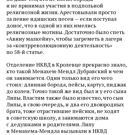
и не принимал участия в подпольной
религиозной жизни. Арестовывали просто
за пение идишских песен — если поступал
донос, что в одной из них имелись
религиозные мотивы. Достаточно было спеть
«Авину малкейну», чтобы загреметь в лагеря
за «контрреволюционную деятельность»
по 58‑й статье.
Отделение НКВД в Кролевце прекрасно знало,
кто такой Менахем‑Мендл Дубравский и чем
он занимается. Один только вид его чего
стоил: длинная борода, пейсы, картуз, пиджак
до колен. Точно такой же вид был и у его сына
Липы. Властям также было известно, что сын
Липы, в свою очередь, и два его двоюродных
брата, тоже отрастившие пейсики, не ходят
в советскую школу, а занимаются дома
с дедушками и родителями. Липу
и Менахема‑Мендла вызывали в НКВД