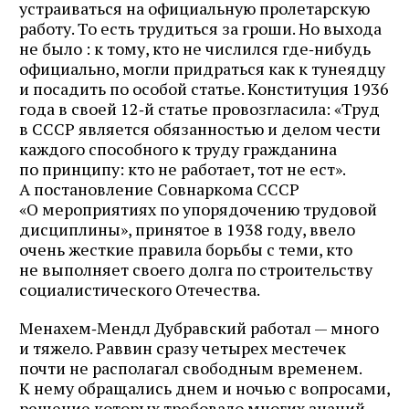
устраиваться на официальную пролетарскую
работу. То есть трудиться за гроши. Но выхода
не было : к тому, кто не числился где‑нибудь
официально, могли придраться как к тунеядцу
и посадить по особой статье. Конституция 1936
года в своей 12‑й статье провозгласила: «Труд
в СССР является обязанностью и делом чести
каждого способного к труду гражданина
по принципу: кто не работает, тот не ест».
А постановление Совнаркома СССР
«О мероприятиях по упорядочению трудовой
дисциплины», принятое в 1938 году, ввело
очень жесткие правила борьбы с теми, кто
не выполняет своего долга по строительству
социалистического Отечества.
Менахем‑Мендл Дубравский работал — много
и тяжело. Раввин сразу четырех местечек
почти не располагал свободным временем.
К нему обращались днем и ночью с вопросами,
решение которых требовало многих знаний,