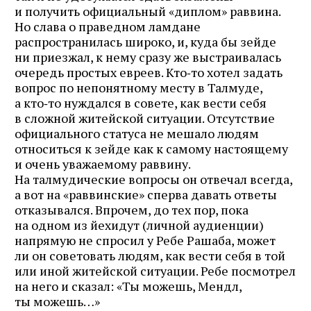
и получить официальный «диплом» раввина.
Но слава о праведном ламдане
распространилась широко, и, куда бы зейде
ни приезжал, к нему сразу же выстраивалась
очередь простых евреев. Кто‑то хотел задать
вопрос по непонятному месту в Талмуде,
а кто‑то нуждался в совете, как вести себя
в сложной житейской ситуации. Отсутствие
официального статуса не мешало людям
относиться к зейде как к самому настоящему
и очень уважаемому раввину.
На талмудические вопросы он отвечал всегда,
а вот на «раввинские» сперва давать ответы
отказывался. Впрочем, до тех пор, пока
на одном из йехидут (личной аудиенции)
напрямую не спросил у Ребе Рашаба, может
ли он советовать людям, как вести себя в той
или иной житейской ситуации. Ребе посмотрел
на него и сказал: «Ты можешь, Мендл,
ты можешь…»