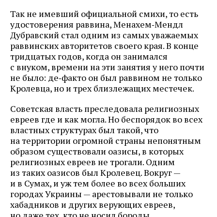
Так не имевший официальной смихи, то есть
удостоверения раввина, Менахем‑Мендл
Дубравский стал одним из самых уважаемых
раввинских авторитетов своего края. В конце
тридцатых годов, когда он занимался
с внуком, времени на эти занятия у него почти
не было: де‑факто он был раввином не только
Кролевца, но и трех близлежащих местечек.
Советская власть преследовала религиозных
евреев где и как могла. Но беспорядок во всех
властных структурах был такой, что
на территории огромной страны непонятным
образом существовали оазисы, в которых
религиозных евреев не трогали. Одним
из таких оазисов был Кролевец. Вокруг —
и в Сумах, и уж тем более во всех больших
городах Украины — арестовывали не только
хабадников и других верующих евреев,
но даже тех, кто не носил бороды