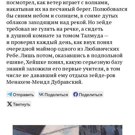
посмотрел, как ветер играет с волнами,
накатывая их на песчаный берег. Полюбовался
бы синим небом и солнцем, в сонме дутых
облаков заходящим над рекой. Но зейде
требовал не гулять на речке, а сидеть
в душной комнате за томом Талмуда —
и проверял каждый день, как внук понял
очередной маймор одного из Любавичских
Ребе. Лишь потом, оказавшись в подпольной
ешиве, Хейшке понял, какую серьезную базу
знаний заложили его первые учителя, в том
числе не дававший ему отдыха зейде‑ров
Менахем‑Мендл Дубравский.
Отправить
Поделиться
Поделиться
Твитнуть