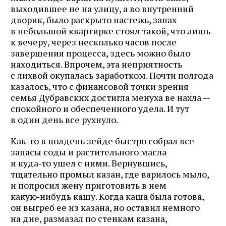
выходившее не на улицу, а во внутренний
дворик, было раскрыто настежь, запах
в небольшой квартирке стоял такой, что лишь
к вечеру, через несколько часов после
завершения процесса, здесь можно было
находиться. Впрочем, эта неприятность
с лихвой окупалась заработком. Почти полгода
казалось, что с финансовой точки зрения
семья Дубравских достигла менуха ве нахла —
спокойного и обеспеченного удела. И тут
в один день все рухнуло.
Как‑то в полдень зейде быстро собрал все
запасы соды и растительного масла
и куда‑то ушел с ними. Вернувшись,
тщательно промыл казан, где варилось мыло,
и попросил жену приготовить в нем
какую‑нибудь кашу. Когда каша была готова,
он выгреб ее из казана, но оставил немного
на дне, размазал по стенкам казана,