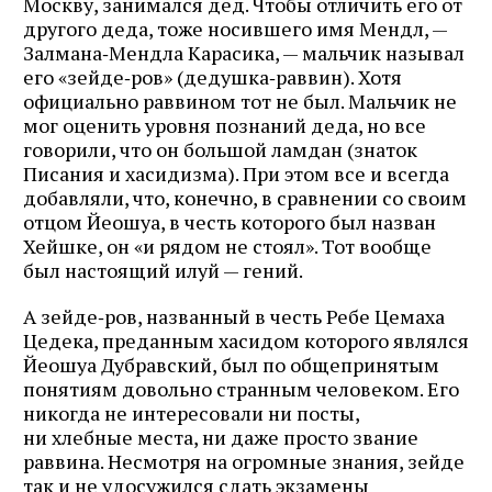
Москву, занимался дед. Чтобы отличить его от
другого деда, тоже носившего имя Мендл, —
Залмана‑Мендла Карасика, — мальчик называл
его «зейде‑ров» (дедушка‑раввин). Хотя
официально раввином тот не был. Мальчик не
мог оценить уровня познаний деда, но все
говорили, что он большой ламдан (знаток
Писания и хасидизма). При этом все и всегда
добавляли, что, конечно, в сравнении со своим
отцом Йеошуа, в честь которого был назван
Хейшке, он «и рядом не стоял». Тот вообще
был настоящий илуй — гений.
А зейде‑ров, названный в честь Ребе Цемаха
Цедека, преданным хасидом которого являлся
Йеошуа Дубравский, был по общепринятым
понятиям довольно странным человеком. Его
никогда не интересовали ни посты,
ни хлебные места, ни даже просто звание
раввина. Несмотря на огромные знания, зейде
так и не удосужился сдать экзамены