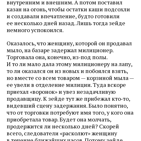
внутренним и внешним. А потом поставил
казан на огонь, чтобы остатки каши подсохли
и создавали впечатление, будто готовили
ее несколько дней назад. Лишь тогда зейде
немного успокоился.
Оказалось, что женщину, которой он продавал
мыло, на базаре задержал милиционер.
Торговала она, конечно, из‑под полы.
И то ли мало дала этому милиционеру на лапу,
то ли оказался он из новых и побоялся взять,
но вместе со всем товаром — корзиной мыла —
ее увели в отделение милиции. Туда вскоре
приехал «воронок» и увез незадачливую
продавщицу. К зейде тут же прибежал кто‑то,
видевший сцену задержания. Было понятно,
что от торговки потребуют имя того, у кого она
приобретала товар. Будет она молчать,
продержится ли несколько дней? Скорей
всего, следователи «расколют» женщину
в течение ближайших часов. Потому зейде