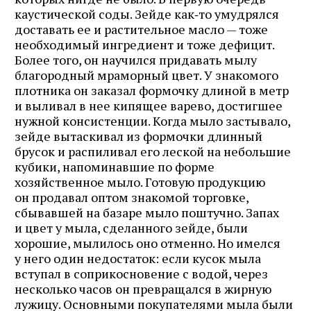
каустической соды. Зейде как‑то умудрялся
доставать ее и растительное масло — тоже
необходимый ингредиент и тоже дефицит.
Более того, он научился придавать мылу
благородный мраморный цвет. У знакомого
плотника он заказал формочку длиной в метр
и выливал в нее кипящее варево, достигшее
нужной консистенции. Когда мыло застывало,
зейде вытаскивал из формочки длинный
брусок и распиливал его леской на небольшие
кубики, напоминавшие по форме
хозяйственное мыло. Готовую продукцию
он продавал оптом знакомой торговке,
сбывавшей на базаре мыло поштучно. Запах
и цвет у мыла, сделанного зейде, были
хорошие, мылилось оно отменно. Но имелся
у него один недостаток: если кусок мыла
вступал в соприкосновение с водой, через
несколько часов он превращался в жирную
лужицу. Основными покупателями мыла были