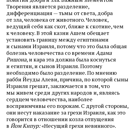
Творения является разделение,
дифференциация — тьмы от света, добра
от зла, человека от животного. Человек,
ведущий себя как скот, ближе к скотине, чем
к человеку. В этой казни Ашем обещает
установить границу между египтянами
и сынами Израиля, потому что это была общая
болезнь человечества со времени
Адама
Ришона
, и кара эта должна была коснуться
и египтян, и сынов Израиля. Поэтому
необходимо было разделение. По мнению
рабби Йеуды Алеви, причина, по которой сыны
Израиля грешат, заключается в том, что
мы живем среди других народов и, являясь
сердцем человечества, наиболее
восприимчивы его порокам. С другой стороны,
они несут наказание за грехи Израиля, как это
говорится в отношении козла отпущения
в
Йом Кипур:
«Несущий грехи невинного».