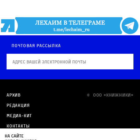
Почтовая рассылка
Архив
© OOO «КНИЖНИКИ»
Редакция
Медиа-кит
Контакты
На сайте
Политика в отношении обработки персональных