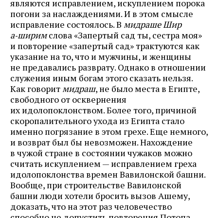
являются исправлением, искуплением порока
погони за наслаждениями. И в этом смысле
исправление состоялось. В
мидраше Шир
а‑ширим
слова «Запертый сад ты, сестра моя»
и повторение «запертый сад» трактуются как
указание на то, что и мужчины, и женщины
не предавались разврату. Однако в отношении
служения иным богам этого сказать нельзя.
Как говорит
мидраш
, не было места в Египте,
свободного от осквернения
их идолопоклонством. Более того, причиной
скоропалительного ухода из Египта стало
именно погрязание в этом грехе. Еще немного,
и возврат был бы невозможен. Нахождение
в чужой стране в состоянии чужаков можно
считать искуплением — исправлением греха
идолопоклонства времен Вавилонской башни.
Вообще, при строительстве Вавилонской
башни люди хотели бросить вызов Ашему,
доказать, что на этот раз человечество
способно не допустить повторения Потопа.