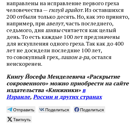
направлены на исправление первого греха
человечества —
гилуй арайот
. Из оставшихся
200 отбыли только десять. Но, как это принято,
например, при
авелут
, часть последнего,
седьмого, дня
шивы
считается как целый
день. То есть каждые 100 лет предзначены
для искупления одного греха. Так как до 400
лет не досидели последние 100 лет,
то совокупный грех,
лашон а‑ра
, остался
неискоренен.
Книгу Йосефа Менделевича «Раскрытие
сокровенного» можно приобрести на сайте
издательства «Книжники»
в
Израиле
,
России и других странах
Отправить
Поделиться
Поделиться
Твитнуть