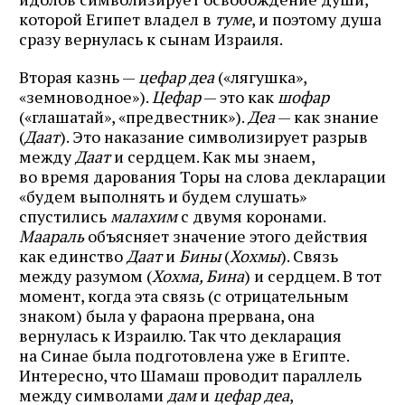
которой Египет владел в
туме
, и поэтому душа
сразу вернулась к сынам Израиля.
Вторая казнь —
цефар деа
(«лягушка»,
«земноводное»).
Цефар
— это как
шофар
(«глашатай», «предвестник»).
Деа
— как знание
(
Даат
). Это наказание символизирует разрыв
между
Даат
и сердцем. Как мы знаем,
во время дарования Торы на слова декларации
«будем выполнять и будем слушать»
спустились
малахим
с двумя коронами.
Маараль
объясняет значение этого действия
как единство
Даат
и
Бины
(
Хохмы
). Связь
между разумом (
Хохма, Бина
) и сердцем. В тот
момент, когда эта связь (с отрицательным
знаком) была у фараона прервана, она
вернулась к Израилю. Так что декларация
на Синае была подготовлена уже в Египте.
Интересно, что Шамаш проводит параллель
между символами
дам
и
цефар деа
,