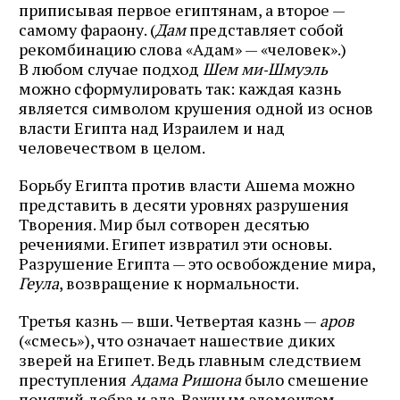
приписывая первое египтянам, а второе —
самому фараону. (
Дам
представляет собой
рекомбинацию слова «Адам» — «человек».)
В любом случае подход
Шем ми‑Шмуэль
можно сформулировать так: каждая казнь
является символом крушения одной из основ
власти Египта над Израилем и над
человечеством в целом.
Борьбу Египта против власти Ашема можно
представить в десяти уровнях разрушения
Творения. Мир был сотворен десятью
речениями. Египет извратил эти основы.
Разрушение Египта — это освобождение мира,
Геула
, возвращение к нормальности.
Третья казнь — вши. Четвертая казнь —
аров
(«смесь»), что означает нашествие диких
зверей на Египет. Ведь главным следствием
преступления
Адама Ришона
было смешение
понятий добра и зла. Важным элементом