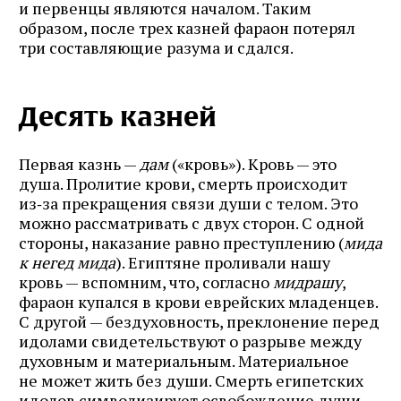
и первенцы являются началом. Таким
образом, после трех казней фараон потерял
три составляющие разума и сдался.
Десять казней
Первая казнь —
дам
(«кровь»). Кровь — это
душа. Пролитие крови, смерть происходит
из‑за прекращения связи души с телом. Это
можно рассматривать с двух сторон. С одной
стороны, наказание равно преступлению (
мида
к негед мида
). Египтяне проливали нашу
кровь — вспомним, что, согласно
мидрашу
,
фараон купался в крови еврейских младенцев.
С другой — бездуховность, преклонение перед
идолами свидетельствуют о разрыве между
духовным и материальным. Материальное
не может жить без души. Смерть египетских
идолов символизирует освобождение души,