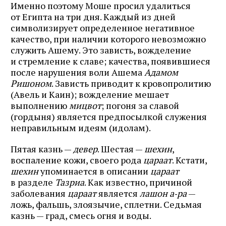
Именно поэтому Моше просил удалиться
от Египта на три дня. Каждый из дней
символизирует определенное негативное
качество, при наличии которого невозможно
служить Ашему. Это зависть, вожделение
и стремление к славе; качества, появившиеся
после нарушения воли Ашема
Адамом
Ришоном
. Зависть приводит к кровопролитию
(Авель и Каин); вожделение мешает
выполнению
мицвот
; погоня за славой
(гордыня) является предпосылкой служения
неправильным идеям (идолам).
Пятая казнь —
девер
. Шестая —
шехин
,
воспаление кожи, своего рода
цараат
. Кстати,
шехин
упоминается в описании
цараат
в разделе
Тазриа
. Как известно, причиной
заболевания
цараат
является
лашон а‑ра
—
ложь, фальшь, злоязычие, сплетни. Седьмая
казнь — град, смесь огня и воды.