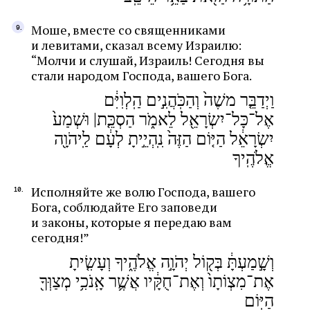
Моше, вместе со священниками
и левитами, сказал всему Израилю:
“Молчи и слушай, Израиль! Сегодня вы
стали народом Господа, вашего Бога.
וַיְדַבֵּ֤ר משֶׁה֙ וְהַכֹּֽהֲנִ֣ים הַֽלְוִיִּ֔ם
אֶל־כָּל־יִשְׂרָאֵ֖ל לֵאמֹ֑ר הַסְכֵּ֤ת| וּשְׁמַע֙
יִשְׂרָאֵ֔ל הַיּ֤וֹם הַזֶּה֙ נִֽהְיֵ֣יתָ לְעָ֔ם לַֽיהֹוָ֖ה
אֱלֹהֶֽיךָ
Исполняйте же волю Господа, вашего
Бога, соблюдайте Его заповеди
и законы, которые я передаю вам
сегодня!”
וְשָׁ֣מַעְתָּ֔ בְּק֖וֹל יְהֹוָ֣ה אֱלֹהֶ֑יךָ וְעָשִׂ֤יתָ
אֶת־מִצְוֹתָו֙ וְאֶת־חֻקָּ֔יו אֲשֶׁ֛ר אָֽנֹכִ֥י מְצַוְּךָ֖
הַיּֽוֹם