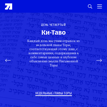
День четвертый
Ки-Таво
Каждый день мы учим отрывок из
недельной главы Торы,
соответствующий этому дню, с
комментариями, содержащими в
себе самые ценные и глубокие
объяснения смысла Письменной
Торы
НЕДЕЛЬНЫЕ ГЛАВЫ ТОРЫ