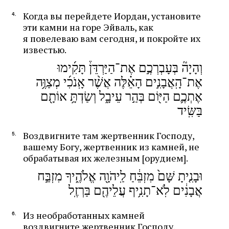
Когда вы перейдете Иордан, установите
эти камни на горе Эйваль, как
я повелеваю вам сегодня, и покройте их
известью.
וְהָיָה֘ בְּעָבְרְכֶ֣ם אֶת־הַיַּרְדֵּן֒ תָּקִ֜ימוּ
אֶת־הָֽאֲבָנִ֣ים הָאֵ֗לֶּה אֲשֶׁ֨ר אָֽנֹכִ֜י מְצַוֶּ֥ה
אֶתְכֶ֛ם הַיּ֖וֹם בְּהַ֣ר עֵיבָ֑ל וְשַׂדְתָּ֥ אוֹתָ֖ם
בַּשִּֽׂיד
Воздвигните там жертвенник Господу,
вашему Богу, жертвенник из камней, не
обрабатывая их железным [орудием].
וּבָנִ֤יתָ שָּׁם֙ מִזְבֵּ֔חַ לַֽיהֹוָ֖ה אֱלֹהֶ֑יךָ מִזְבַּ֣ח
אֲבָנִ֔ים לֹֽא־תָנִ֥יף עֲלֵיהֶ֖ם בַּרְזֶֽל
Из необработанных камней
воздвигните жертвенник Господу,