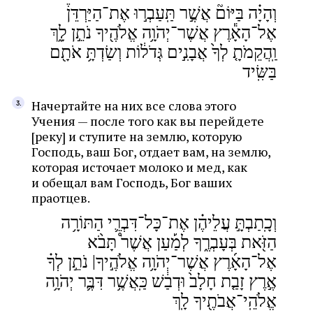
וְהָיָ֗ה בַּיּוֹם֘ אֲשֶׁ֣ר תַּֽעַבְר֣וּ אֶת־הַיַּרְדֵּן֒
אֶל־הָאָ֕רֶץ אֲשֶׁר־יְהֹוָ֥ה אֱלֹהֶ֖יךָ נֹתֵ֣ן לָ֑ךְ
וַֽהֲקֵמֹתָ֤ לְךָ֙ אֲבָנִ֣ים גְּדֹל֔וֹת וְשַׂדְתָּ֥ אֹתָ֖ם
בַּשִּֽׂיד
Начертайте на них все слова этого
Учения — после того как вы перейдете
[реку] и ступите на землю, которую
Господь, ваш Бог, отдает вам, на землю,
которая источает молоко и мед, как
и обещал вам Господь, Бог ваших
праотцев.
וְכָֽתַבְתָּ֣ עֲלֵיהֶ֗ן אֶת־כָּל־דִּבְרֵ֛י הַתּוֹרָ֥ה
הַזֹּ֖את בְּעָבְרֶ֑ךָ לְמַ֡עַן אֲשֶׁר֩ תָּבֹ֨א
אֶל־הָאָ֜רֶץ אֲשֶׁר־יְהֹוָ֥ה אֱלֹהֶ֣יךָ| נֹתֵ֣ן לְךָ֗
אֶ֣רֶץ זָבַ֤ת חָלָב֙ וּדְבַ֔שׁ כַּֽאֲשֶׁ֥ר דִּבֶּ֛ר יְהֹוָ֥ה
אֱלֹהֵֽי־אֲבֹתֶ֖יךָ לָֽךְ