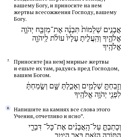
вашему Богу, и приносите на нем
жертвы всесожжения Господу, вашему
Богу.
אֲבָנִ֤ים שְׁלֵמוֹת֙ תִּבְנֶ֔ה אֶת־מִזְבַּ֖ח יְהֹוָ֣ה
אֱלֹהֶ֑יךָ וְהַֽעֲלִ֤יתָ עָלָיו֙ עוֹלֹ֔ת לַֽיהֹוָ֖ה
אֱלֹהֶֽיךָ
Приносите [на нем] мирные жертвы
и ешьте их там, радуясь пред Господом,
вашим Богом.
וְזָֽבַחְתָּ֥ שְׁלָמִ֖ים וְאָכַ֣לְתָּ שָּׁ֑ם וְשָׂ֣מַחְתָּ֔
לִפְנֵ֖י יְהֹוָ֥ה אֱלֹהֶֽיךָ
Напишите на камнях все слова этого
Учения, отчетливо и ясно”.
וְכָתַבְתָּ֣ עַל־הָֽאֲבָנִ֗ים אֶת־כָּל־ דִּבְרֵ֛י
הַתּוֹרָ֥ה הַזֹּ֖את בַּאֵ֥ר הֵיטֵֽב