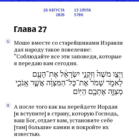
26 августа
13 элула
2026
5786
Глава 27
Моше вместе со старейшинами Израиля
дал народу такое повеление:
“Соблюдайте все эти заповеди, которые
я передаю вам сегодня.
וַיְצַ֤ו משֶׁה֙ וְזִקְנֵ֣י יִשְׂרָאֵ֔ל אֶת־הָעָ֖ם
לֵאמֹ֑ר שָׁמֹר֙ אֶת־כָּל־הַמִּצְוָ֔ה אֲשֶׁ֧ר אָֽנֹכִ֛י
מְצַוֶּ֥ה אֶתְכֶ֖ם הַיּֽוֹם
А после того как вы перейдете Иордан
[и вступите] в страну, которую Господь,
ваш Бог, отдает вам, установите себе
[там] большие камни и покройте их
известью.