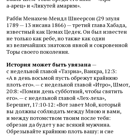
а‑арец» и «Ликутей амарим».
Рабби Менахем‑Мендл Шнеерсон (29 элуля
1789 — 13 нисана 1866) — третий глава Хабада,
известный как Цемах Цедек. Он был известен
не только как ребе, но также как один
из величайших знатоков явной и сокровенной
Торы своего поколения.
История может быть увязана
—
с недельной главой «Тазриа», Ваикра, 12:3:
«А в день восьмой пусть обрежут крайнюю
плоть его». — с недельной главой «Итро», Шмот,
20:8: «Помни день субботний, чтобы святить
его». — с недельной главой «Лех‑леха»,
Берешит, 17:10‑12: «Вот завет Мой, который
вы должны соблюдать между Мною и вами,
и между потомством твоим после тебя:
обрезан да будет у вас всякий мужчина.
Обрезывайте крайнюю плоть вашу: и сие