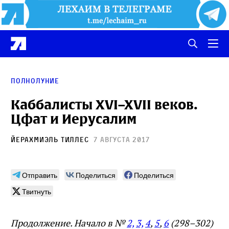
полнолуние
Каббалисты XVI–XVII веков.
Цфат и Иерусалим
Йерахмиэль Тиллес
7 августа 2017
Отправить
Поделиться
Поделиться
Твитнуть
Продолжение. Начало в №
2,
3,
4
,
5
,
6
(298–302)