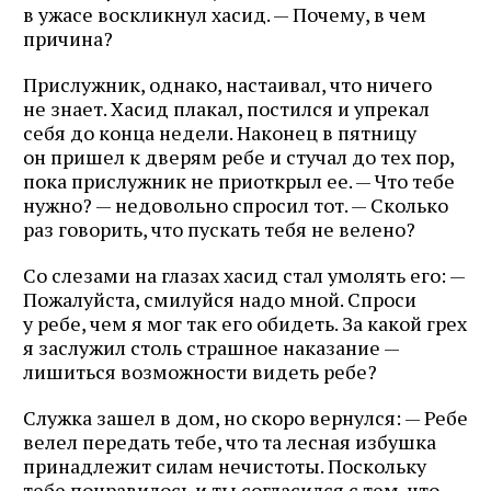
в ужасе воскликнул хасид. — Почему, в чем
причина?
Прислужник, однако, настаивал, что ничего
не знает. Хасид плакал, постился и упрекал
себя до конца недели. Наконец в пятницу
он пришел к дверям ребе и стучал до тех пор,
пока прислужник не приоткрыл ее. — Что тебе
нужно? — недовольно спросил тот. — Сколько
раз говорить, что пускать тебя не велено?
Со слезами на глазах хасид стал умолять его: —
Пожалуйста, смилуйся надо мной. Спроси
у ребе, чем я мог так его обидеть. За какой грех
я заслужил столь страшное наказание —
лишиться возможности видеть ребе?
Служка зашел в дом, но скоро вернулся: — Ребе
велел передать тебе, что та лесная избушка
принадлежит силам нечистоты. Поскольку
тебе понравилось и ты согласился с тем, что