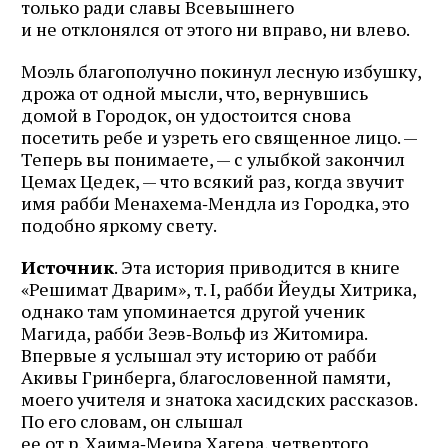
только ради славы Всевышнего
и не отклонялся от этого ни вправо, ни влево.
Моэль благополучно покинул лесную избушку,
дрожа от одной мысли, что, вернувшись
домой в Городок, он удостоится снова
посетить ребе и узреть его священное лицо. —
Теперь вы понимаете, — с улыбкой закончил
Цемах Цедек, — что всякий раз, когда звучит
имя рабби Менахема‑Мендла из Городка, это
подобно яркому свету.
Источник
. Эта история приводится в книге
«Решимат Дварим», т. I, рабби Йеуды Хитрика,
однако там упоминается другой ученик
Магида, рабби Зеэв‑Вольф из Житомира.
Впервые я услышал эту историю от рабби
Акивы Гринберга, благословенной памяти,
моего учителя и знатока хасидских рассказов.
По его словам, он слышал
ее от р. Хаима‑Меира Хагера, четвертого