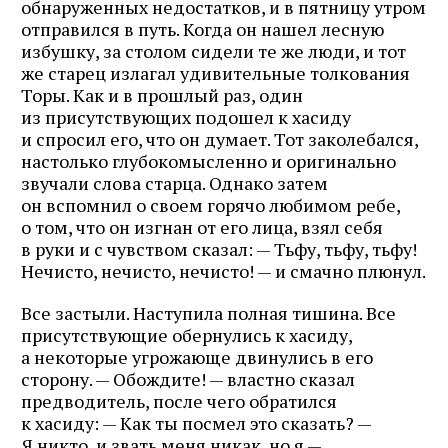
обнаруженных недостатков, и в пятницу утром
отправился в путь. Когда он нашел лесную
избушку, за столом сидели те же люди, и тот
же старец излагал удивительные толкования
Торы. Как и в прошлый раз, один
из присутствующих подошел к хасиду
и спросил его, что он думает. Тот заколебался,
настолько глубокомысленно и оригинально
звучали слова старца. Однако затем
он вспомнил о своем горячо любимом ребе,
о том, что он изгнан от его лица, взял себя
в руки и с чувством сказал: — Тьфу, тьфу, тьфу!
Нечисто, нечисто, нечисто! — и смачно плюнул.
Все застыли. Наступила полная тишина. Все
присутствующие обернулись к хасиду,
а некоторые угрожающе двинулись в его
сторону. — Обождите! — властно сказал
предводитель, после чего обратился
к хасиду: — Как ты посмел это сказать? —
Я никто, и звать меня никак, но я —