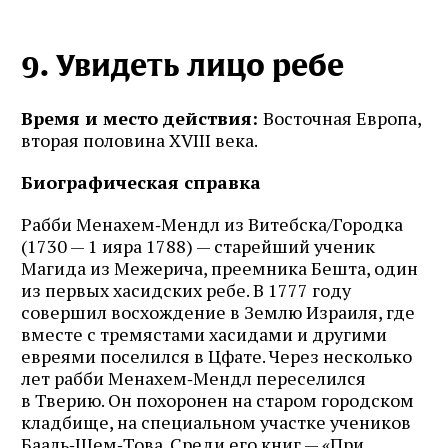
9. Увидеть лицо ребе
Время и место действия:
Восточная Европа,
вторая половина XVIII века.
Биографическая справка
Рабби Менахем‑Мендл из Витебска/Городка
(1730 — 1 ияра 1788) — старейший ученик
Магида из Межерича, преемника Бешта, один
из первых хасидских ребе. В 1777 году
совершил восхождение в Землю Израиля, где
вместе с тремястами хасидами и другими
евреями поселился в Цфате. Через несколько
лет рабби Менахем‑Мендл переселился
в Тверию. Он похоронен на старом городском
кладбище, на специальном участке учеников
Бааль‑Шем‑Това. Среди его книг — «При