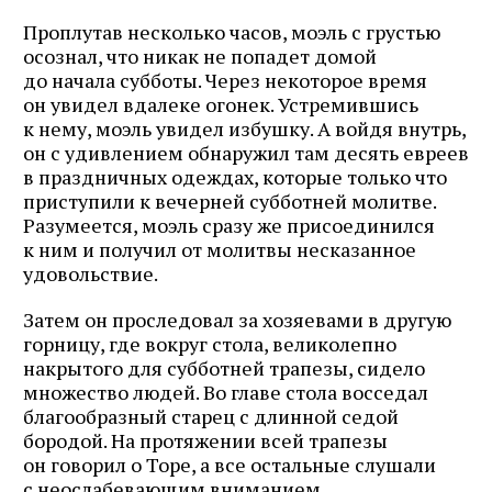
Проплутав несколько часов, моэль с грустью
осознал, что никак не попадет домой
до начала субботы. Через некоторое время
он увидел вдалеке огонек. Устремившись
к нему, моэль увидел избушку. А войдя внутрь,
он с удивлением обнаружил там десять евреев
в праздничных одеждах, которые только что
приступили к вечерней субботней молитве.
Разумеется, моэль сразу же присоединился
к ним и получил от молитвы несказанное
удовольствие.
Затем он проследовал за хозяевами в другую
горницу, где вокруг стола, великолепно
накрытого для субботней трапезы, сидело
множество людей. Во главе стола восседал
благообразный старец с длинной седой
бородой. На протяжении всей трапезы
он говорил о Торе, а все остальные слушали
с неослабевающим вниманием.