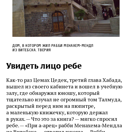
Дом, в котором жил рабби Менахем‑Мендл
из Витебска. Тверия
Увидеть лицо ребе
Как‑то раз Цемах Цедек, третий глава Хабада,
вышел из своего кабинета и вошел в учебную
залу, где обнаружил юношу, который
тщательно изучал не огромный том Талмуда,
раскрытый перед ним на пюпитре,
а маленькую книжечку, которую держал
в руках. — Что это за книга? — мягко спросил
ребе. — «При а‑арец» рабби Менахема‑Мендла
из Витебска, — ответил юноша. — Рабби