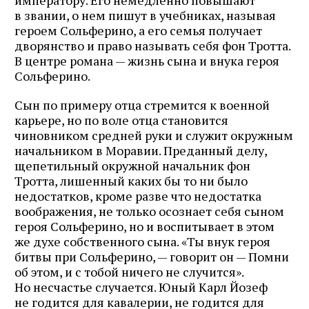
императору. Его немедленно повышают
в звании, о нем пишут в учебниках, называя
героем Сольферино, а его семья получает
дворянство и право называть себя фон Тротта.
В центре романа — жизнь сына и внука героя
Сольферино.
Сын по примеру отца стремится к военной
карьере, но по воле отца становится
чиновником средней руки и служит окружным
начальником в Моравии. Преданный делу,
щепетильный окружной начальник фон
Тротта, лишенный каких бы то ни было
недостатков, кроме разве что недостатка
воображения, не только осознает себя сыном
героя Сольферино, но и воспитывает в этом
же духе собственного сына. «Ты внук героя
битвы при Сольферино, — говорит он — Помни
об этом, и с тобой ничего не случится».
Но несчастье случается. Юный Карл Йозеф
не годится для кавалерии, не годится для