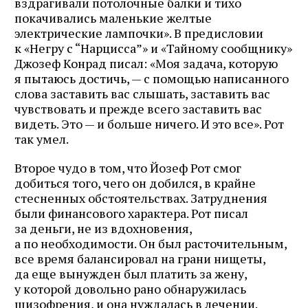
вздрагивали потолочные балки и тихо
покачивались маленькие желтые
электрические лампочки». В предисловии
к «Негру с “Нарцисса”» и «Тайному сообщнику»
Джозеф Конрад писал: «Моя задача, которую
я пытаюсь достичь, — с помощью написанного
слова заставить вас слышать, заставить вас
чувствовать и прежде всего заставить вас
видеть. Это — и больше ничего. И это все». Рот
так умел.
Второе чудо в том, что Йозеф Рот смог
добиться того, чего он добился, в крайне
стесненных обстоятельствах. Затруднения
были финансового характера. Рот писал
за деньги, не из вдохновения,
а по необходимости. Он был расточительным,
все время балансировал на грани нищеты,
да еще вынужден был платить за жену,
у которой довольно рано обнаружилась
шизофрения, и она нуждалась в лечении.