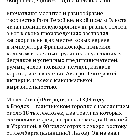
«Марш Радецкого» — одна из таких книг.
Впечатляют масштаб и разнообразие
творчества Рота. Герой великой поэмы Элиота
читал полицейскую хронику на разные голоса,
а Рот в своих произведениях заставлял
заговорить нищих местечковых евреев
и императора Франца Иосифа, польских
вельмож и крестьян‑русинов, опустившихся
бедняков и успешных предпринимателей,
румын, чехов, поляков, немцев, казаков —
короче, все население Австро‑Венгерской
империи, и всех с максимальной
выразительностью.
Мозес Йозеф Рот родился в 1894 году
в Бродах — галицийском городке с населением
около 18 тыс. человек, две трети из которых
составляли евреи, на границе между Польшей
и Украиной, в 90 километрах к северо‑востоку
от Лемберга (нынешний Львов). Он не знал