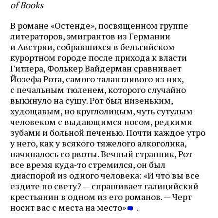
of Books
В романе «Остенде», посвященном группе
литераторов, эмигрантов из Германии
и Австрии, собравшихся в бельгийском
курортном городе после прихода к власти
Гитлера, Фолькер Вайдерман сравнивает
Йозефа Рота, самого талантливого из них,
с печальным тюленем, которого случайно
выкинуло на сушу. Рот был низеньким,
худощавым, но круглолицым, чуть сутулым
человеком с выдающимся носом, редкими
зубами и больной печенью. Почти каждое утро
у него, как у всякого тяжелого алкоголика,
начиналось со рвоты. Вечный странник, Рот
все время куда‑то стремился, он был
диаспорой из одного человека: «И что вы все
ездите по свету? — спрашивает галицийский
крестьянин в одном из его романов. — Черт
носит вас с места на место»
.