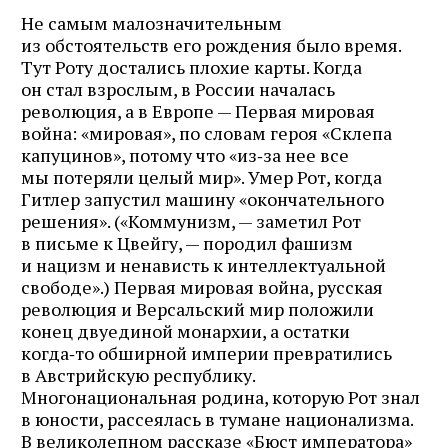
Не самым малозначительным
из обстоятельств его рождения было время.
Тут Роту достались плохие карты. Когда
он стал взрослым, в России началась
революция, а в Европе — Первая мировая
война: «мировая», по словам героя «Склепа
капуцинов», потому что «из‑за нее все
мы потеряли целый мир». Умер Рот, когда
Гитлер запустил машину «окончательного
решения». («Коммунизм, — заметил Рот
в письме к Цвейгу, — породил фашизм
и нацизм и ненависть к интеллектуальной
свободе».) Первая мировая война, русская
революция и Версальский мир положили
конец двуединой монархии, а остатки
когда‑то обширной империи превратились
в Австрийскую республику.
Многонациональная родина, которую Рот знал
в юности, рассеялась в тумане национализма.
В великолепном рассказе «Бюст императора»