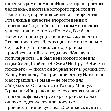
евреем, кроме романа «Иов: История простого
человека», действие которого происходит
в местечке, евреи появляются в творчестве
Рота лишь в качестве второстепенных
персонажей. До небольшого коммерческого
успеха, принесенного «Иовом», Рот был
известен преимущественно как журналист.
Его ранняя проза блестяща, но эмоционально
бедна. Роту не нравился модернизм,
приобретавший в те годы все бóльшую
популярность. Он был невысокого мнения
о Джеймсе Джойсе. «Не Жид! Не Пруст! Ничего
похожего», — писал он журналисту и романисту
Хансу Натонеку. Он критиковал тягу Натонека
к абстракции. «Роман — не место для
абстракций
. Оставьте это Томасу Манну».
В романе «Направо и налево» состоятельный
персонаж формулирует критерий, которым
он руководствуется при покупке
произведений искусства: «Собираясь купить