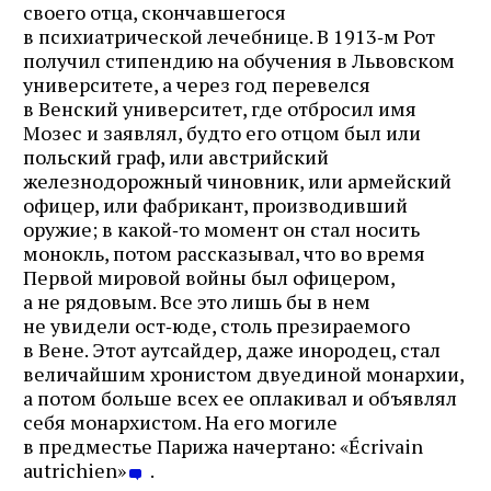
своего отца, скончавшегося
в психиатрической лечебнице. В 1913‑м Рот
получил стипендию на обучения в Львовском
университете, а через год перевелся
в Венский университет, где отбросил имя
Мозес и заявлял, будто его отцом был или
польский граф, или австрийский
железнодорожный чиновник, или армейский
офицер, или фабрикант, производивший
оружие; в какой‑то момент он стал носить
монокль, потом рассказывал, что во время
Первой мировой войны был офицером,
а не рядовым. Все это лишь бы в нем
не увидели ост‑юде, столь презираемого
в Вене. Этот аутсайдер, даже инородец, стал
величайшим хронистом двуединой монархии,
а потом больше всех ее оплакивал и объявлял
себя монархистом. На его могиле
в предместье Парижа начертано: «Écrivain
autrichien»
.