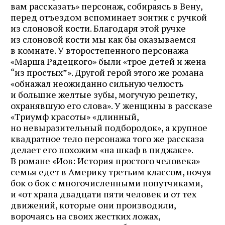
вам рассказать» персонаж, собираясь в Вену,
перед отъездом вспоминает зонтик с ручкой
из слоновой кости. Благодаря этой ручке
из слоновой кости мы как бы оказываемся
в комнате. У второстепенного персонажа
«Марша Радецкого» были «трое детей и жена
“из простых”». Другой герой этого же романа
«обнажал неожиданно сильную челюсть
и большие желтые зубы, могучую решетку,
охранявшую его слова». У женщины в рассказе
«Триумф красоты» «длинный,
но невыразительный подбородок», а крупное
квадратное тело персонажа того же рассказа
делает его похожим «на шкаф в пиджаке».
В романе «Иов: История простого человека»
семья едет в Америку третьим классом, ночуя
бок о бок с многочисленными попутчиками,
и «от храпа двадцати пяти человек и от тех
движений, которые они производили,
ворочаясь на своих жестких ложах,