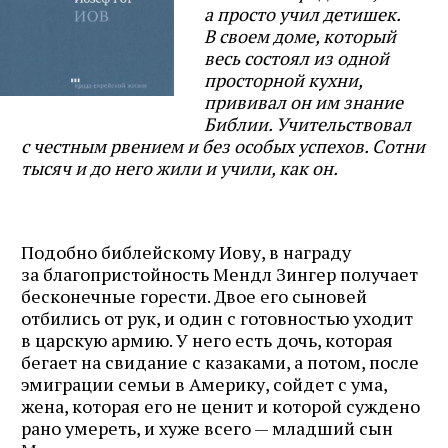
а просто учил детишек.
В своем доме, который
весь состоял из одной
просторной кухни,
прививал он им знание
Библии. Учительствовал
с честным рвением и без особых успехов. Сотни
тысяч и до него жили и учили, как он.
Подобно библейскому Иову, в награду
за благопристойность Мендл Зингер получает
бесконечные горести. Двое его сыновей
отбились от рук, и один с готовностью уходит
в царскую армию. У него есть дочь, которая
бегает на свидание с казаками, а потом, после
эмиграции семьи в Америку, сойдет с ума,
жена, которая его не ценит и которой суждено
рано умереть, и хуже всего — младший сын