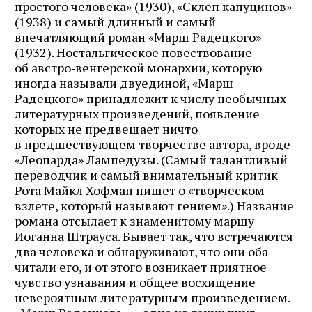
простого человека» (1930), «Склеп капуцинов»
(1938) и самый длинный и самый
впечатляющий роман «Марш Радецкого»
(1932). Ностальгическое повествование
об австро‑венгерской монархии, которую
иногда называли двуединой, «Марш
Радецкого» принадлежит к числу необычных
литературных произведений, появление
которых не предвещает ничто
в предшествующем творчестве автора, вроде
«Леопарда» Лампедузы. (Самый талантливый
переводчик и самый внимательный критик
Рота Майкл Хофман пишет о «творческом
взлете, который называют гением».) Название
романа отсылает к знаменитому маршу
Иоганна Штрауса. Бывает так, что встречаются
два человека и обнаруживают, что они оба
читали его, и от этого возникает приятное
чувство узнавания и общее восхищение
невероятным литературным произведением.