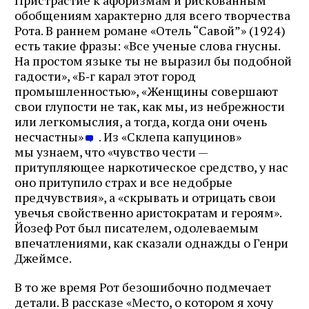
обобщениям характерно для всего творчества
Рота. В раннем романе «Отель “Савой”» (1924)
есть такие фразы: «Все ученые слова гнусны.
На простом языке ты не выразил бы подобной
гадости», «Б‑г карал этот город
промышленностью», «Женщины совершают
свои глупости не так, как мы, из небрежности
или легкомыслия, а тогда, когда они очень
несчастны»
. Из «Склепа капуцинов»
мы узнаем, что «чувство чести —
притупляющее наркотическое средство, у нас
оно притупило страх и все недобрые
предчувствия», а «скрывать и отрицать свои
увечья свойственно аристократам и героям».
Йозеф Рот был писателем, одолеваемым
впечатлениями, как сказали однажды о Генри
Джеймсе.
В то же время Рот безошибочно подмечает
детали. В рассказе «Место, о котором я хочу