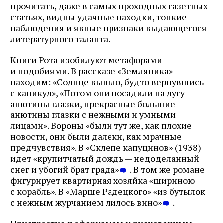
прочитать, даже в самых проходных газетных
статьях, видны удачные находки, тонкие
наблюдения и явные признаки выдающегося
литературного таланта.
Книги Рота изобилуют метафорами
и подобиями. В рассказе «Земляника»
находим: «Солнце вышло, будто вернувшись
с каникул», «Потом они посадили на лугу
анютины глазки, прекрасные большие
анютины глазки с нежными и умными
лицами». Вороны «были тут же, как плохие
новости, они были далеки, как мрачные
предчувствия». В «Склепе капуцинов» (1938)
идет «крупитчатый дождь — недоделанный
снег и убогий брат града»
. В том же романе
фигурирует квартирная хозяйка «шириною
с корабль». В «Марше Радецкого» «из бутылок
с нежным журчанием лилось вино»
.
Пристрастие к афоризмам и рискованным