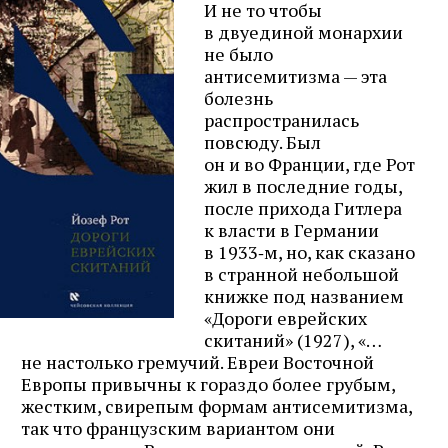
И не то чтобы
в двуединой монархии
не было
антисемитизма — эта
болезнь
распространилась
повсюду. Был
он и во Франции, где Рот
жил в последние годы,
после прихода Гитлера
к власти в Германии
в 1933‑м, но, как сказано
в странной небольшой
книжке под названием
«Дороги еврейских
Журнал ЛЕХАИМ в вашем
скитаний» (1927), «…
не настолько гремучий. Евреи Восточной
email
Европы привычны к гораздо более грубым,
жестким, свирепым формам антисемитизма,
Подпишитесь на рассылку журнала ЛЕХАИМ и получайте
так что французским вариантом они
самые интересные публикации с сайта по электронной