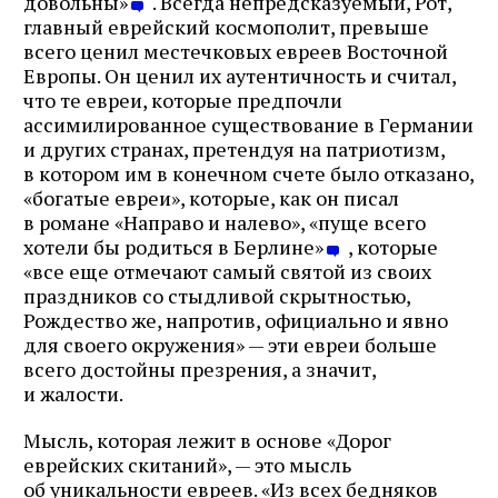
довольны»
. Всегда непредсказуемый, Рот,
почте
главный еврейский космополит, превыше
всего ценил местечковых евреев Восточной
Европы. Он ценил их аутентичность и считал,
что те евреи, которые предпочли
Подписаться
ассимилированное существование в Германии
и других странах, претендуя на патриотизм,
в котором им в конечном счете было отказано,
«богатые евреи», которые, как он писал
в романе «Направо и налево», «пуще всего
хотели бы родиться в Берлине»
, которые
«все еще отмечают самый святой из своих
праздников со стыдливой скрытностью,
Рождество же, напротив, официально и явно
для своего окружения» — эти евреи больше
всего достойны презрения, а значит,
и жалости.
Мысль, которая лежит в основе «Дорог
еврейских скитаний», — это мысль
об уникальности евреев. «Из всех бедняков