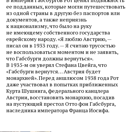
В империи Габсбургов Рот ценил подвижность
ее подданных, которые могли путешествовать
из одной страны в другую без паспортов или
документов, а также неприязнь
к национализму, что было на руку
не имеющему собственного государства
еврейскому народу. «Я люблю Австрию, —
писал он в 1933 году. — Я считаю трусостью
не воспользоваться моментом и не заявить,
что Габсбурги должны вернуться».
В 1935‑м он уверял Стефана Цвейга, что
«Габсбурги вернутся… Австрия будет
монархией». Перед аншлюсом 1938 года Рот
даже участвовал в попытках приближенных
Курта Шушнига, федерального канцлера
Австрии, восстановить монархию, посадив
на пустующий престол Отто фон Габсбурга,
наследника императора Франца Иосифа.