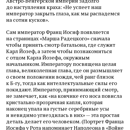
Австро‑Венгерской империи задолго
до наступления краха: «Не успеет наш
император закрыть глаза, как мы распадемся
на сотни кусков».
Сам император Франц Иосиф появляется
на страницах «Марша Радецкого» сначала
чтобы принять смотр батальона, где служит
Карл Йозеф, а затем чтобы познакомиться
с отцом Карла Йозефа, окружным
начальником. Императору посвящена целая
глава, великолепная глава, где он размышляет
о своем положении вождя, чей ранг близок
к Б‑гу, тогда как интеллектуальные силы его
покидают. Император, принимающий смотр,
не замечает, как «на кончике его носа повисла
кристально‑прозрачная капля, которая
наконец упала на густые серебряные усы
и невидимо угнездилась в них» — эта простая
деталь делает его человеком. (Портрет Франца
Иосифа у Рота напоминает Наполеона в «Войне