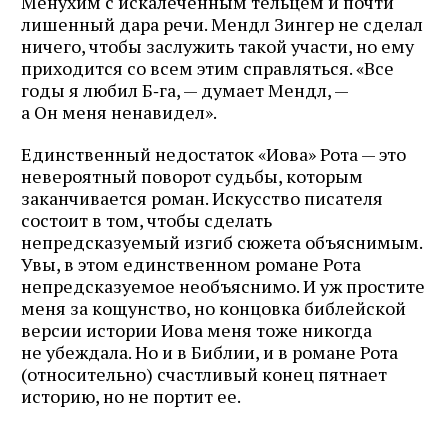
Менухим с искалеченным тельцем и почти
лишенный дара речи. Мендл Зингер не сделал
ничего, чтобы заслужить такой участи, но ему
приходится со всем этим справляться. «Все
годы я любил Б‑га, — думает Мендл, —
а Он меня ненавидел».
Единственный недостаток «Иова» Рота — это
невероятный поворот судьбы, которым
заканчивается роман. Искусство писателя
состоит в том, чтобы сделать
непредсказуемый изгиб сюжета объяснимым.
Увы, в этом единственном романе Рота
непредсказуемое необъяснимо. И уж простите
меня за кощунство, но концовка библейской
версии истории Иова меня тоже никогда
не убеждала. Но и в Библии, и в романе Рота
(относительно) счастливый конец пятнает
историю, но не портит ее.