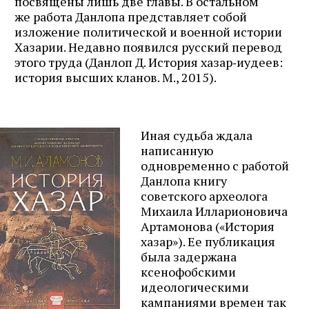
посвящены лишь две главы. В остальном
же работа Данлопа представляет собой
изложение политической и военной истории
Хазарии. Недавно появился русский перевод
этого труда (Данлоп Д. История хазар‑иудеев:
история высших кланов. М., 2015).
Иная судьба ждала
написанную
одновременно с работой
Данлопа книгу
советского археолога
Михаила Илларионовича
Артамонова («История
хазар»). Ее публикация
была задержана
ксенофобскими
идеологическими
кампаниями времен так