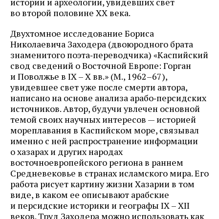
истории и археологии, увидевших свет
во второй половине XX века.
Двухтомное исследование Бориса
Николаевича Заходера (двоюродного брата
знаменитого поэта‑переводчика) «Каспийский
свод сведений о Восточной Европе: Горган
и Поволжье в IX – X вв.» (М., 1962–67),
увидевшее свет уже после смерти автора,
написано на основе анализа арабо‑персидских
источников. Автор, будучи увлечен основной
темой своих научных интересов — историей
мореплавания в Каспийском море, связывал
именно с ней распространение информации
о хазарах и других народах
восточноевропейского региона в раннем
Средневековье в странах исламского мира. Его
работа рисует картину жизни Хазарии в том
виде, в каком ее описывают арабские
и персидские историки и географы IX – XII
веков. Труд Заходера можно использовать как