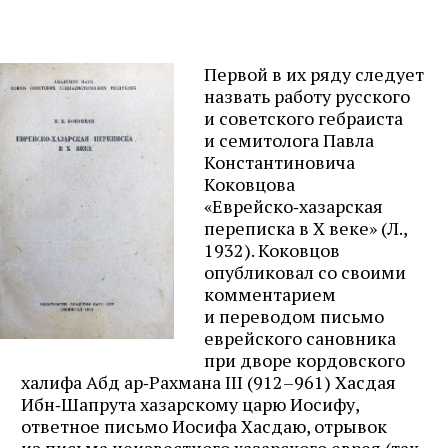
Первой в их ряду следует
назвать работу русского
и советского гебраиста
и семитолога Павла
Константиновича
Коковцова
«Еврейско‑хазарская
переписка в X веке» (Л.,
1932). Коковцов
опубликовал со своими
комментарием
и переводом письмо
еврейского сановника
при дворе кордовского
халифа Абд ар‑Рахмана III (912–961) Хасдая
Ибн‑Шапрута хазарскому царю Иосифу,
ответное письмо Иосифа Хасдаю, отрывок
из письма неизвестного хазарского еврея (так