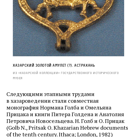
Хазарский золотой амулет (?). Астрахань
Из «Хазарской коллекции» Государственного исторического
музея
Следующими этапными трудами
в хазароведении стали совместная
монография Нормана Голба и Омельяна
Прицака и книги Питера Голдена и Анатолия
Петровича Новосельцева. Н. Голб и О. Прицак
(Golb N., Pritsak O. Khazarian Hebrew documents
of the tenth century. Ithaca; London, 1982)