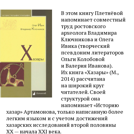
В этом книгу Плетнёвой
напоминает совместный
труд ростовского
археолога Владимира
Ключникова и Олега
Ивика (творческий
псевдоним литераторов
Ольги Колобовой
и Валерия Иванова).
Их книга «Хазары» (М.,
2014) рассчитана
на широкий круг
читателей. Своей
структурой она
напоминает «Историю
хазар» Артамонова, только написанную более
легким языком и с учетом достижений
хазарских исследований второй половины
XX — начала XXI века.