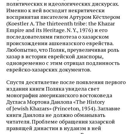
политических и идеологических дискурсах.
Именно к ней восходит некритически
воспринятая писателем Артуром Кёстлером
(Koestler A. The thirteenth tribe: the Khazar
Empire and its Heritage. N. Y., 1976) и его
последователями гипотеза о хазарском
происхождении ашкеназского еврейства.
Любопытно, что Поляк, преувеличивая роль
хазар в истории еврейской диаспоры,
одновременно с этим отрицал подлинность
еврейско‑хазарских документов.
Спустя десятилетие после появления первого
издания книги Поляка увидела свет
монография американского востоковеда
Дугласа Мортона Данлопа «The History
of Jewish Khazars» (Princeton, 1954). Заглавие
книги Данлопа не должно обманывать
читателя. Проблеме обращения хазарской
правящей династии в иудаизм в ней