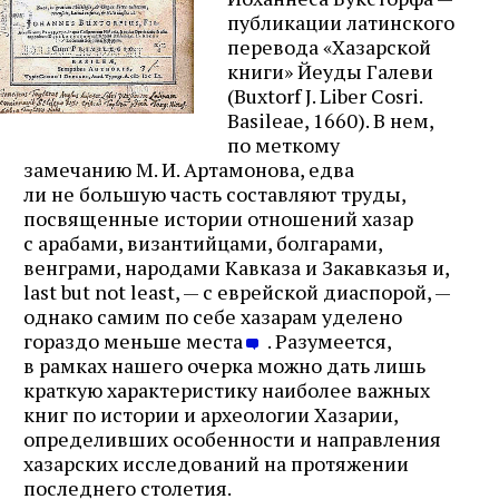
публикации латинского
перевода «Хазарской
книги» Йеуды Галеви
(Buxtorf J. Liber Cosri.
Basileae, 1660). В нем,
по меткому
замечанию М. И. Артамонова, едва
ли не большую часть составляют труды,
посвященные истории отношений хазар
с арабами, византийцами, болгарами,
венграми, народами Кавказа и Закавказья и,
last but not least, — c еврейской диаспорой, —
однако самим по себе хазарам уделено
гораздо меньше места
. Разумеется,
в рамках нашего очерка можно дать лишь
краткую характеристику наиболее важных
книг по истории и археологии Хазарии,
определивших особенности и направления
хазарских исследований на протяжении
последнего столетия.