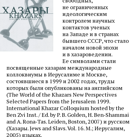
свободных,
не ограниченных
идеологическим
контролем научных
контактов ученых
на Западе и в странах
бывшего СССР, что стало
началом новой эпохи
и в хазароведении.
Ее символами стали
посвященные хазарам международные
коллоквиумы в Иерусалиме и Москве,
состоявшиеся в 1999 и 2002 годах, труды
которых были опубликованы на английском
(The World of the Khazars New Perspectives
Selected Papers from the Jerusalem 1999.
International Khazar Colloquium hosted by the
Ben Zvi Inst. / Еd. by P. B. Golden, H. Ben‑Shammai
and A. Rona‑Tas. Leiden, Boston, 2007) и русском
(Хазары. Jews and Slavs. Vol. 16. М.; Иерусалим,
2005) языках.