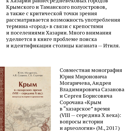
к Хазарии раннесредневековых городов
Крымского и Таманского полуостровов,
а также с критической точки зрения
рассматривается возможность употребления
термина «город» в связи с крепостями
и поселениями Хазарии. Много внимания
уделяется в книге проблеме поиска
и идентификации столицы каганата — Итиля.
Совместная монография
Юрия Мироновича
Могаричева, Андрея
Владимировича Сазанова
и Сергея Борисовича
Сорочана «Крым
в “хазарское” время
(VIII — середина X века):
вопросы истории
и археологии» (М., 2017)