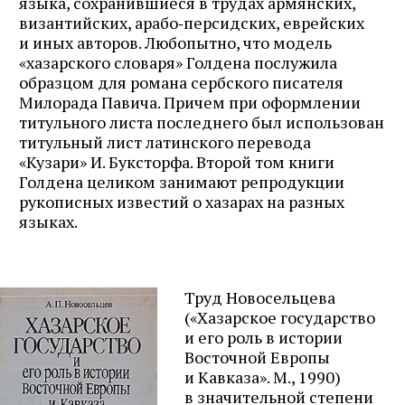
языка, сохранившиеся в трудах армянских,
византийских, арабо‑персидских, еврейских
и иных авторов. Любопытно, что модель
«хазарского словаря» Голдена послужила
образцом для романа сербского писателя
Милорада Павича. Причем при оформлении
титульного листа последнего был использован
титульный лист латинского перевода
«Кузари» И. Буксторфа. Второй том книги
Голдена целиком занимают репродукции
рукописных известий о хазарах на разных
языках.
Труд Новосельцева
(«Хазарское государство
и его роль в истории
Восточной Европы
и Кавказа». М., 1990)
в значительной степени