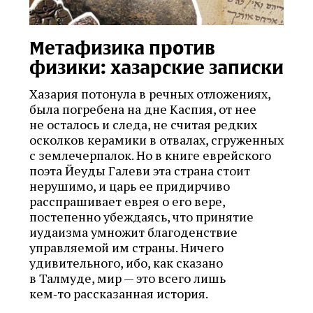
Метафизика против
физики: хазарские записки
Хазария потонула в речных отложениях,
была погребена на дне Каспия, от нее
не осталось и следа, не считая редких
осколков керамики в отвалах, сгруженных
с землечерпалок. Но в книге еврейского
поэта Йеуды Галеви эта страна стоит
нерушимо, и царь ее придирчиво
расспрашивает еврея о его вере,
постепенно убеждаясь, что принятие
иудаизма умножит благоденствие
управляемой им страны. Ничего
удивительного, ибо, как сказано
в Талмуде, мир — это всего лишь
кем‑то рассказанная история.