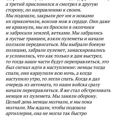
а третий прислонился и смотрел в другую
сторону, по направлению к своим.
Мы подошли, закрыли рот им и ножами
их прикончили, вонзив нож в сердце. Они даже
не крикнули, мы их бросили в окопчики
и забросали землей, ветками. Мы забрались
в пустые траншеи, взяли пулеметы и начали
ползком передвигаться. Мы выбрали боевую
позицию, забрали пулемет, замаскировались
и условились, что как только я дам выстрел,
то тогда наши части будут переправляться, это
был сигнал идти в наступление: немцы тогда
спали, они караулили всю ночь, а когда
наступило утро, то легли спать. Когда я дал
очередь из автомата, то наши войска сразу
начали переправляться. Я же стал обстреливать
немцев из пулемета. Мы заняли оборону.
Целый день немцы молчали, и мы пока
молчали. Мы ждали, чтобы подошла
артиллерия, она не могла так быстро