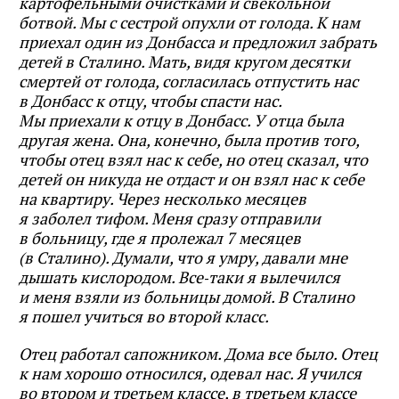
картофельными очистками и свекольной
ботвой. Мы с сестрой опухли от голода. К нам
приехал один из Донбасса и предложил забрать
детей в Сталино. Мать, видя кругом десятки
смертей от голода, согласилась отпустить нас
в Донбасс к отцу, чтобы спасти нас.
Мы приехали к отцу в Донбасс. У отца была
другая жена. Она, конечно, была против того,
чтобы отец взял нас к себе, но отец сказал, что
детей он никуда не отдаст и он взял нас к себе
на квартиру. Через несколько месяцев
я заболел тифом. Меня сразу отправили
в больницу, где я пролежал 7 месяцев
(в Сталино). Думали, что я умру, давали мне
дышать кислородом. Все‑таки я вылечился
и меня взяли из больницы домой. В Сталино
я пошел учиться во второй класс.
Отец работал сапожником. Дома все было. Отец
к нам хорошо относился, одевал нас. Я учился
во втором и третьем классе, в третьем классе