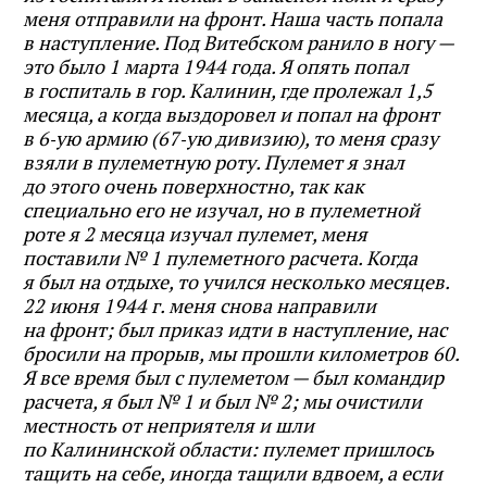
меня отправили на фронт. Наша часть попала
в наступление. Под Витебском ранило в ногу —
это было 1 марта 1944 года. Я опять попал
в госпиталь в гор. Калинин, где пролежал 1,5
месяца, а когда выздоровел и попал на фронт
в 6‑ую армию (67‑ую дивизию), то меня сразу
взяли в пулеметную роту. Пулемет я знал
до этого очень поверхностно, так как
специально его не изучал, но в пулеметной
роте я 2 месяца изучал пулемет, меня
поставили № 1 пулеметного расчета. Когда
я был на отдыхе, то учился несколько месяцев.
22 июня 1944 г. меня снова направили
на фронт; был приказ идти в наступление, нас
бросили на прорыв, мы прошли километров 60.
Я все время был с пулеметом — был командир
расчета, я был № 1 и был № 2; мы очистили
местность от неприятеля и шли
по Калининской области: пулемет пришлось
тащить на себе, иногда тащили вдвоем, а если