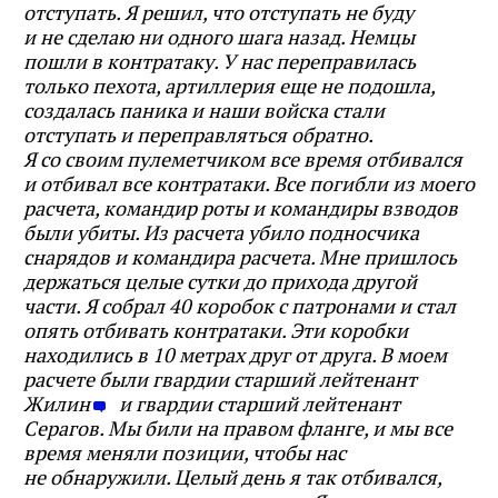
отступать. Я решил, что отступать не буду
и не сделаю ни одного шага назад. Немцы
пошли в контратаку. У нас переправилась
только пехота, артиллерия еще не подошла,
создалась паника и наши войска стали
отступать и переправляться обратно.
Я со своим пулеметчиком все время отбивался
и отбивал все контратаки. Все погибли из моего
расчета, командир роты и командиры взводов
были убиты. Из расчета убило подносчика
снарядов и командира расчета. Мне пришлось
держаться целые сутки до прихода другой
части. Я собрал 40 коробок с патронами и стал
опять отбивать контратаки. Эти коробки
находились в 10 метрах друг от друга. В моем
расчете были гвардии старший лейтенант
Жилин
и гвардии старший лейтенант
Серагов. Мы били на правом фланге, и мы все
время меняли позиции, чтобы нас
не обнаружили. Целый день я так отбивался,