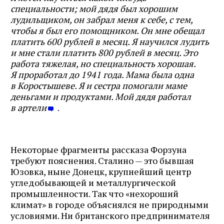
специальности; мой дядя был хорошим
лудильщиком, он забрал меня к себе, с тем,
чтобы я был его помощником. Он мне обещал
платить 600 рублей в месяц. Я научился лудить
и мне стали платить 800 рублей в месяц. Это
работа тяжелая, но специальность хорошая.
Я проработал до
1941 года. Мама была одна
в Коростышеве. Я и сестра помогали маме
деньгами и продуктами. Мой дядя работал
в артели
.
Некоторые фрагменты рассказа Форзуна
требуют пояснения. Сталино — это бывшая
Журнал ЛЕХАИМ в вашем
Юзовка, ныне Донецк, крупнейший центр
email
угледобывающей и металлургической
промышленности. Так что «нехороший
климат» в городе объяснялся не природными
Подпишитесь на рассылку журнала ЛЕХАИМ и получайте
условиями. Ни британского предпринимателя
самые интересные публикации с сайта по электронной