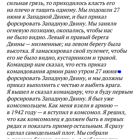
сильная грязь, то приходилось класть его
на плечо и тащить одному. Мы подошли 27
июня к Западной Двине, и был приказ
форсировать Западную Двину. Мы заняли
огневую позицию, окопались, чтобы нас
не было видно. Левый и правый берега
Двины — низменные; на левом берегу была
высотка. Я замаскировал свой пулемет, чтобы
его не было видно, кустарником и травой.
Командир нам сказал, что есть приказ
командования армии рано утром 27 июня
форсировать Западную Двину, и мы должны
приказ выполнить с честью и выбить врага.
Я вышел и сказал командиру, что я буду первым
форсировать Западную Двину. Я был уже
комсомольцем. Как меня взяли в армию —
в 1942 году — я вступил в комсомол. Я решил,
что как комсомолец я должен быть в первых
рядах и показать пример остальным. Я сразу
сделал самодельный плот. Мы собрали