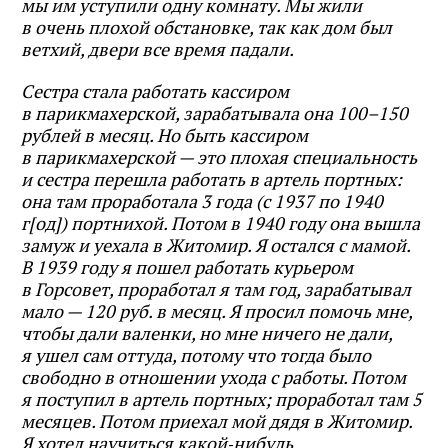
мы им уступили одну комнату. Мы жили
в очень плохой обстановке, так как дом был
ветхий, двери все время падали.
Сестра стала работать кассиром
в парикмахерской, зарабатывала она 100–150
рублей в месяц. Но быть кассиром
в парикмахерской — это плохая специальность
и сестра перешла работать в артель портных:
она там проработала 3 года (с 1937 по 1940
г[од]) портнихой. Потом в 1940 году она вышла
замуж и уехала в Житомир. Я остался с мамой.
В 1939 году я пошел работать курьером
в Горсовет, проработал я там год, зарабатывал
мало — 120 руб. в месяц. Я просил помочь мне,
чтобы дали валенки, но мне ничего не дали,
я ушел сам оттуда, потому что тогда было
свободно в отношении ухода с работы. Потом
я поступил в артель портных; проработал там 5
месяцев. Потом приехал мой дядя в Житомир.
Я хотел научиться какой‑нибудь