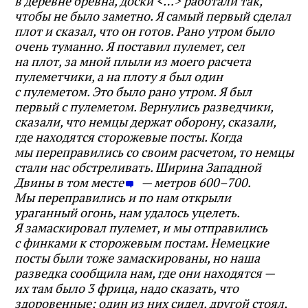
в деревне бревна, доски <…> работали так,
чтобы не было заметно. Я самый первый сделал
плот и сказал, что он готов. Рано утром было
очень туманно. Я поставил пулемет, сел
на плот, за мной плыли из моего расчета
пулеметчики, а на плоту я был один
с пулеметом. Это было рано утром. Я был
первый с пулеметом. Вернулись разведчики,
сказали, что немцы держат оборону, сказали,
где находятся сторожевые посты. Когда
мы переправились со своим расчетом, то немцы
стали нас обстреливать. Ширина Западной
Двины в том месте
— метров 600–700.
Мы переправились и по нам открыли
ураганный огонь, нам удалось уцелеть.
Я замаскировал пулемет, и мы отправились
с финками к сторожевым постам. Немецкие
посты были тоже замаскированы, но наша
разведка сообщила нам, где они находятся —
их там было 3 фрица, надо сказать, что
здоровенные; один из них сидел, другой стоял,