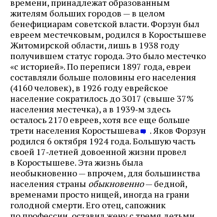
времени, принадлежат образованным
жителям больших городов — в целом
бенефициарам советской власти. Форзун был
евреем местечковым, родился в Коростышеве
Житомирской области, лишь в 1938 году
получившем статус города. Это было местечко
«с историей». По переписи 1897 года, евреи
составляли больше половины его населения
(4160 человек), в 1926 году еврейское
население сократилось до 3017 (свыше 37%
населения местечка), а в 1939‑м здесь
осталось 2170 евреев, хотя все еще больше
трети населения Коростышева
. Яков Форзун
родился 6 октября 1924 года. Большую часть
своей 17‑летней довоенной жизни провел
в Коростышеве. Эта жизнь была
необыкновенно — впрочем, для большинства
населения страны
обыкновенно
— бедной,
временами просто нищей, иногда на грани
голодной смерти. Его отец, сапожник
по профессии, оставил жену с тремя детьми,