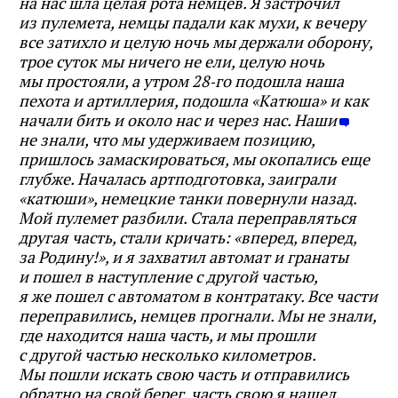
на нас шла целая рота немцев. Я застрочил
из пулемета, немцы падали как мухи, к вечеру
все затихло и целую ночь мы держали оборону,
трое суток мы ничего не ели, целую ночь
мы простояли, а утром 28‑го подошла наша
пехота и артиллерия, подошла «Катюша» и как
начали бить и около нас и через нас. Наши
не знали, что мы удерживаем позицию,
пришлось замаскироваться, мы окопались еще
глубже. Началась артподготовка, заиграли
«катюши», немецкие танки повернули назад.
Мой пулемет разбили. Стала переправляться
другая часть, стали кричать: «вперед, вперед,
за Родину!», и я захватил автомат и гранаты
и пошел в наступление с другой частью,
я же пошел с автоматом в контратаку. Все части
переправились, немцев прогнали. Мы не знали,
где находится наша часть, и мы прошли
с другой частью несколько километров.
Мы пошли искать свою часть и отправились
обратно на свой берег, часть свою я нашел,