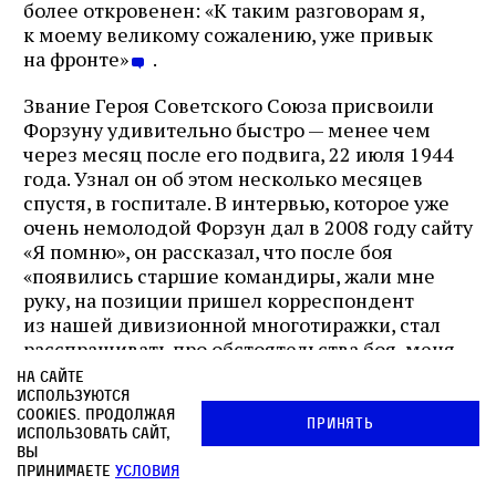
более откровенен: «К таким разговорам я,
к моему великому сожалению, уже привык
на фронте»
.
Звание Героя Советского Союза присвоили
Форзуну удивительно быстро — менее чем
через месяц после его подвига, 22 июля 1944
года. Узнал он об этом несколько месяцев
спустя, в госпитале. В интервью, которое уже
очень немолодой Форзун дал в 2008 году сайту
«Я помню», он рассказал, что после боя
«появились старшие командиры, жали мне
руку, на позиции пришел корреспондент
из нашей дивизионной многотиражки, стал
расспрашивать про обстоятельства боя, меня
сфотографировали для газеты».
На сайте
Соответственно, в армейской газете «Боевой
используются
cookies. Продолжая
натиск» появилась статья о его подвиге
Принять
использовать сайт,
и о том, что его представили к «высшему
вы
званию». Форзун свернул газету и положил
принимаете
условия
ее в карман
. Несомненно, речь идет