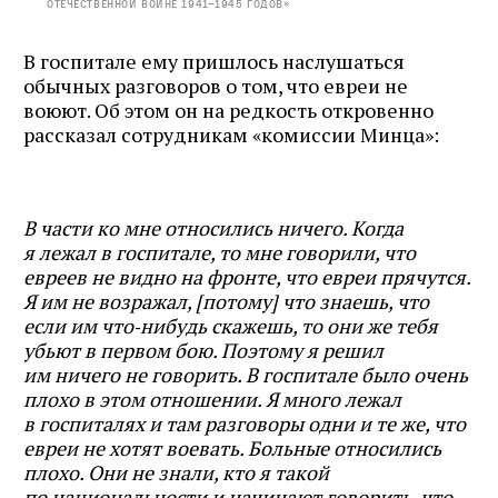
Отечественной войне 1941–1945 годов»
В госпитале ему пришлось наслушаться
обычных разговоров о том, что евреи не
воюют. Об этом он на редкость откровенно
рассказал сотрудникам «комиссии Минца»:
В части ко мне относились ничего. Когда
я лежал в госпитале, то мне говорили, что
евреев не видно на фронте, что евреи прячутся.
Я им не возражал, [потому] что знаешь, что
если им что‑нибудь скажешь, то они же тебя
убьют в первом бою. Поэтому я решил
им ничего не говорить. В госпитале было очень
плохо в этом отношении. Я много лежал
в госпиталях и там разговоры одни и те же, что
евреи не хотят воевать. Больные относились
плохо. Они не знали, кто я такой
по национальности и начинают говорить, что