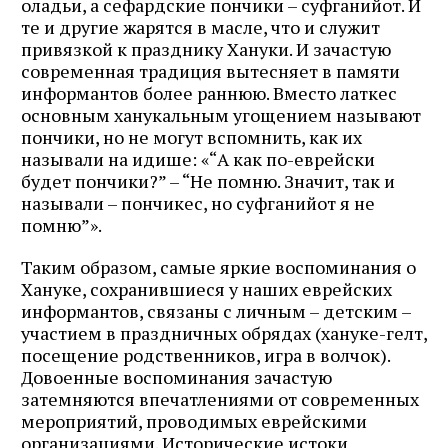
оладьи, а сефардские пончики – суфганийот. И
те и другие жарятся в масле, что и служит
привязкой к празднику Хануки. И зачастую
современная традиция вытесняет в памяти
информантов более раннюю. Вместо латкес
основным ханукальным угощением называют
пончики, но не могут вспомнить, как их
называли на идише: «“А как по-еврейски
будет пончики?” – “Не помню. Значит, так и
называли – пончикес, но суфганийот я не
помню”».
Таким образом, самые яркие воспоминания о
Хануке, сохранившиеся у наших еврейских
информантов, связаны с личным – детским –
участием в праздничных обрядах (хануке-гелт,
посещение родственников, игра в волчок).
Довоенные воспоминания зачастую
затемняются впечатлениями от современных
мероприятий, проводимых еврейскими
организациями. Исторические истоки