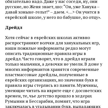
обязательно надо. Даже у нас соседи, ну, они
русские, но Женя знает, шо: “Он, уже Ханука –
давай хоныке-гельт!” – даем. <…> Он учится в
еврейской школе, у него по бабушке, по отцу».
Дрейдл
Хотя сейчас в еврейских школах активно
распространяют волчки для ханукальных игр,
наши пожилые информанты редко могут
описать традиционные правила игры в
дрейдл. Часто говорят, что в дрейдл играли
только мальчики, а девочки не умели. В доме у
многих информантов хранятся современные
пластмассовые дрейдлы, полученные в
Журнал ЛЕХАИМ в вашем
еврейских организациях, но значения букв и
правила игры стерлись из памяти. Мужчины,
email
умеющие читать на иврите еще с досоветских
времен, те, чье детство прошло в хедерах
Румынии и Бессарабии, помнят, что игра
Подпишитесь на рассылку журнала ЛЕХАИМ и получайте
самые интересные публикации с сайта по электронной
заключалась в угадывании букв, выпадающих