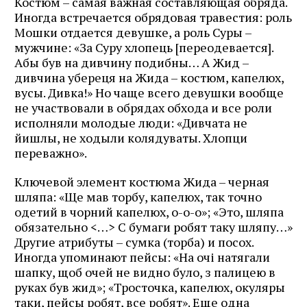
Костюм – самая важная составляющая обряда.
Иногда встречается обрядовая травестия: роль
Мошки отдается девушке, а роль Суры –
мужчине: «За Суру хлопець [пере­одевается].
Абы був на дивчину подибны… А Жид –
дивчина убереця на Жида – костюм, капелюх,
вусы. Дивка!» Но чаще всего девушки вообще
не участвовали в обрядах обхода и все роли
исполняли молодые люди: «Дивчата не
йишлы, не ходыли колядуваты. Хлопци
переважно».
Ключевой элемент костюма Жида – черная
шляпа: «Ще мав торбу, капелюх, так точно
одетий в чорний капелюх, о-о-о»; «Это, шляпа
обязательно <…> С бумаги робят таку шляпу…»
Другие атрибуты – сумка (торба) и посох.
Иногда упоминают пейсы: «На очі натягали
шапку, щоб очей не видно було, з палицею в
руках був жид»; «Тросточка, капелюх, окуляры
таки, пейсы робят, все робят». Еще одна