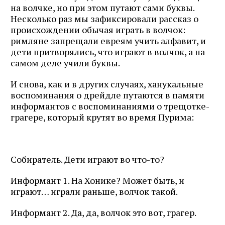
почте
на волчке, но при этом путают сами буквы.
Несколько раз мы зафиксировали рассказ о
происхождении обычая играть в волчок:
римляне запрещали евреям учить алфавит, и
дети притворялись, что играют в волчок, а на
Подписаться
самом деле учили буквы.
И снова, как и в других случаях, ханукальные
воспоминания о дрейдле путаются в памяти
информантов с воспоминаниями о трещотке-
грагере, который крутят во время Пурима:
Собиратель. Дети играют во что-то?
Информант 1. На Хонике? Может быть, и
играют… играли раньше, волчок такой.
Информант 2. Да, да, волчок это вот, грагер.