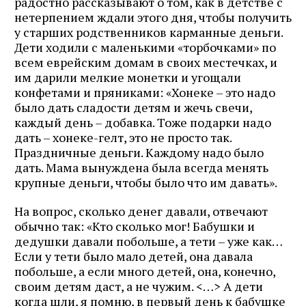
радостно рассказывают о том, как в детстве с
нетерпением ждали этого дня, чтобы получить
у старших родственников карманные деньги.
Дети ходили с маленькими «торбочками» по
всем еврейским домам в своих местечках, и
им дарили мелкие монетки и угощали
конфетами и пряниками: «Хонеке – это надо
было дать сладости детям и жечь свечи,
каждый день – добавка. Тоже подарки надо
дать – хонеке-гелт, это не просто так.
Праздничные деньги. Каждому надо было
дать. Мама вынуждена была всегда менять
крупные деньги, чтобы было что им давать».
На вопрос, сколько денег давали, отвечают
обычно так: «Кто сколько мог! Бабушки и
дедушки давали побольше, а тети – уже как…
Если у тети было мало детей, она давала
побольше, а если много детей, она, конечно,
своим детям даст, а не чужим. <…> А дети
когда шли, я помню, в первый день к бабушке