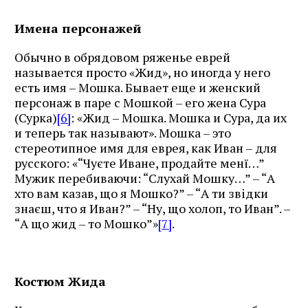
Имена персонажей
Обычно в обрядовом ряженье еврей
называется просто «Жид», но иногда у него
есть имя – Мошка. Бывает еще и женский
персонаж в паре с Мошкой – его жена Сура
(Сурка)
[6]
: «Жид – Мошка. Мошка и Сура, да их
и теперь так называют». Мошка – это
стереотипное имя для еврея, как Иван – для
русского: «“Чуєте Иване, продайте менї…”
Мужик перебиваючи: “Слухай Мошку…” – “А
хто вам казав, що я Мошко?” – “А ти звiдки
знаєш, что я Иван?” – “Ну, що холоп, то Иван”. –
“А що жид – то Мошко”»
[7]
.
Костюм Жида