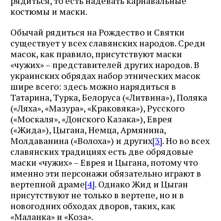
рядиться, то есть надевать карнавальные
костюмы и маски.
Обычай рядиться на Рождество и Святки
существует у всех славянских народов. Среди
масок, как правило, присутствуют маски
«чужих» – представителей других народов. В
украинских обрядах набор этнических масок
шире всего: здесь можно нарядиться в
Татарина, Турка, Белоруса («Литвина»), Поляка
(«Ляха», «Мазура», «Краковяка»), Русского
(«Москаля», «Донского Казака»), Еврея
(«Жида»), Цыгана, Немца, Армянина,
Молдаванина («Волоха») и других
[3]
. Но во всех
славянских традициях есть две обрядовые
маски «чужих» – Еврея и Цыгана, потому что
именно эти персонажи обязательно играют в
вертепной драме
[4]
. Однако Жид и Цыган
присутствуют не только в вертепе, но и в
новогодних обходах дворов, таких, как
«Маланка» и «Коза».