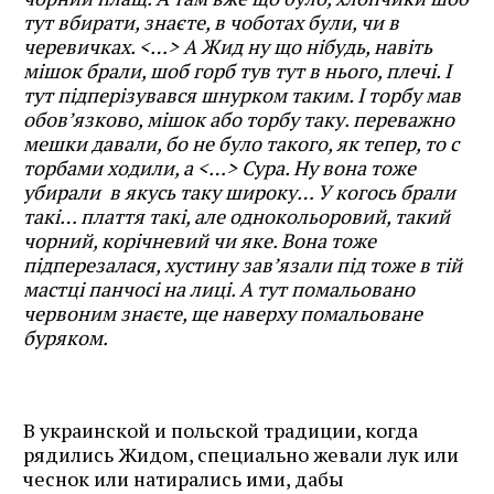
тут вбирати, знаєте, в чоботах були, чи в
черевичках. <…> А Жид ну що нібудь, навіть
мішок брали, шоб горб тув тут в нього, плечі. І
тут підперізувався шнурком таким. І торбу мав
обов’язково, мішок або торбу таку. переважно
мешки давали, бо не було такого, як тепер, то с
торбами ходили, а <…> Сура. Ну вона тоже
убирали в якусь таку широку… У когось брали
такі… плаття такі, але однокольоровий, такий
чорний, корічневий чи яке. Вона тоже
підперезалася, хустину зав’язали під тоже в тій
мастці панчосі на лиці. А тут помальовано
червоним знаєте, ще наверху помальоване
буряком.
В украинской и польской традиции, когда
рядились Жидом, специально жевали лук или
чеснок или натирались ими, дабы