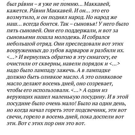
был ра́вин – я уже не помню… Маккавей,
кажется. Ра́вин Маккавей. И он… это его
возмутило, и он поднял народ. Но народ же
наш… всегда боится. Так – сыновья! У него было
пять сыновей. Они его поддержали, и вот за
сыновьями пошла молодежь. И собрался
небольшой отряд. Они преследовали вот этих
вооруженных до зубов варваров и разбили их.
<…> И вернулись обратно в эту синагогу, ее
очистили от скверны, навели порядок и <…>
надо было лампаду зажечь. А в лампадке
должно быть оливкое масло. А это оливковое
масло делают восемь дней, оно созревает,
чтобы его использовали. <…> А один из
верующих нашел маленькую посудину. И в этой
посудине было очень мало! Было на один день,
но когда начал гореть этот подсвечник, эти вот
свечи, горело в восемь дней, пока доспели вот
эти. Вот с этих пор они это вот.