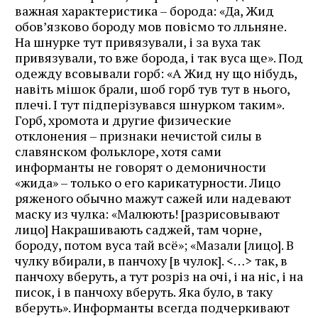
важная характеристика – борода: «Да, Жид
обов’язково бороду мов повісмо то лльняне.
На шнурке тут привязували, і за вуха так
привязували, то вже борода, і так вуса ще». Под
одежду всовывали горб: «А Жид ну що нібудь,
навіть мішок брали, шоб горб тув тут в нього,
плечі. І тут підперізувався шнурком таким».
Горб, хромота и другие физические
отклонения – признаки нечистой силы в
славянском фольклоре, хотя сами
информанты не говорят о демоничности
«жида» – только о его карикатурности. Лицо
ряженого обычно мажут сажей или надевают
маску из чулка: «Малюють! [разрисовывают
лицо] Накрашивають саджей, там чорне,
бороду, потом вуса тай всё»; «Мазали [лицо]. В
чулку вбирали, в панчоху [в чулок]. <…> так, в
панчоху вберуть, а тут розріз на очі, і на ніс, і на
писок, і в панчоху вберуть. Яка було, в таку
вберуть». Информанты всегда подчеркивают