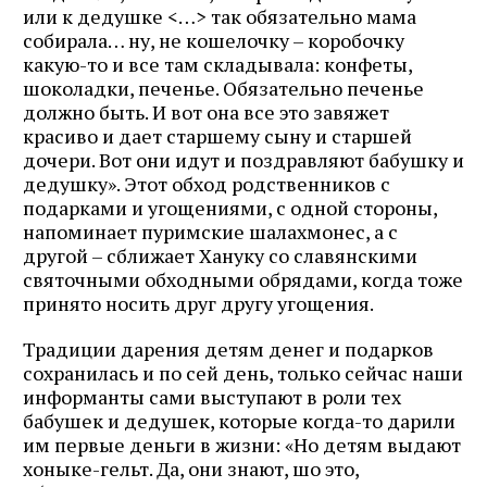
или к дедушке <…> так обязательно мама
собирала… ну, не кошелочку – коробочку
какую-то и все там складывала: конфеты,
шоколадки, печенье. Обязательно печенье
должно быть. И вот она все это завяжет
красиво и дает старшему сыну и старшей
дочери. Вот они идут и поздравляют бабушку и
дедушку». Этот обход родственников с
подарками и угощениями, с одной стороны,
напоминает пуримские шалахмонес, а с
другой – сближает Хануку со славянскими
святочными обходными обрядами, когда тоже
принято носить друг другу угощения.
Традиции дарения детям денег и подарков
сохранилась и по сей день, только сейчас наши
информанты сами выступают в роли тех
бабушек и дедушек, которые когда-то дарили
им первые деньги в жизни: «Но детям выдают
хоныке-гельт. Да, они знают, шо это,