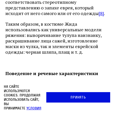
соответствовать стереотипному
представлению о запахе еврея, который
исходит от него самого или от его одежды
[8]
.
Таким образом, в костюме Жида
использовались как универсальные модели
ряжения: выворачивание тулупа наизнанку,
раскрашивание лица сажей, изготовление
маски из чулка, так и элементы еврейской
одежды: черная шляпа, плащ и т. д.
Поведение и речевые характеристики
Существует несколько поведенческих
На сайте
стратегий ряженного Жидом. Обычно Жид
используются
просит денег «Суре на панчошки», произнося
cookies. Продолжая
Принять
использовать сайт,
во время обхода дворов такой, например,
вы
текст:
принимаете
условия