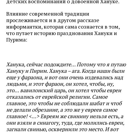
детских воспоминаний о довоенной Хануке.
Влияние современной традиции
прослеживается и в другом рассказе
информантки, которая сама сознается в том,
что путает историю празднования Хануки и
Пурима:
Ханука, сейчас подождите… Потому что я путаю
Хануку и Пирим. Ханука – ага. Когда наши были
еще у фараона, и вот они очень издевались над
людьми, и этот фараон, он хотел, чтобы, ну,
это… вавилонский царь, он хотел чтобы евреи
отказались от еврейской религии. Самое
главное, это чтобы не соблюдали шабат и чтоб
не делали обрезание, а это же у евреев самое
главное! <…> Евреям же свинину нельзя есть, а
они взяли в синагогу, туда, где молились евреи,
загнали свинью, осквернили это место. И вот