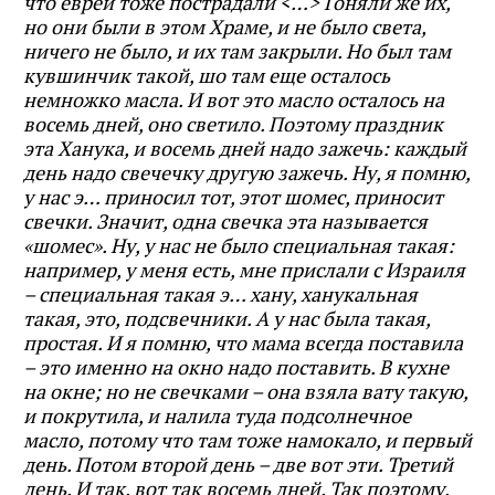
что евреи тоже пострадали <…> Гоняли же их,
но они были в этом Храме, и не было света,
ничего не было, и их там закрыли. Но был там
кувшинчик такой, шо там еще осталось
немножко масла. И вот это масло осталось на
восемь дней, оно светило. Поэтому праздник
эта Ханука, и восемь дней надо зажечь: каждый
день надо свечечку другую зажечь. Ну, я помню,
у нас э… приносил тот, этот шомес, приносит
свечки. Значит, одна свечка эта называется
«шомес». Ну, у нас не было специальная такая:
например, у меня есть, мне прислали с Израиля
– специальная такая э… хану, ханукальная
такая, это, подсвечники. А у нас была такая,
простая. И я помню, что мама всегда поставила
– это именно на окно надо поставить. В кухне
на окне; но не свечками – она взяла вату такую,
и покрутила, и налила туда подсолнечное
масло, потому что там тоже намокало, и первый
день. Потом второй день – две вот эти. Третий
день. И так, вот так восемь дней. Так поэтому,