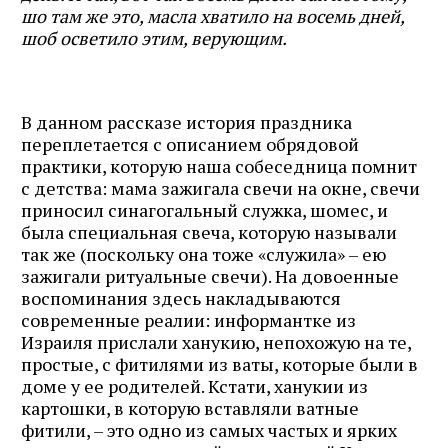
шо там же это, масла хватило на восемь дней,
шоб осветило этим, верующим.
В данном рассказе история праздника
переплетается с описанием обрядовой
практики, которую наша собеседница помнит
с детства: мама зажигала свечи на окне, свечи
приносил синагогальный служка, шомес, и
была специальная свеча, которую называли
так же (поскольку она тоже «служила» – ею
зажигали ритуальные свечи). На довоенные
воспоминания здесь накладываются
современные реалии: информантке из
Израиля прислали ханукию, непохожую на те,
простые, с фитилями из ваты, которые были в
доме у ее родителей. Кстати, ханукии из
картошки, в которую вставляли ватные
фитили, – это одно из самых частых и ярких