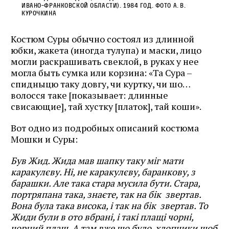
Ивано-Франковской области). 1984 год. Фото А. В.
Курочкина
Костюм Суры обычно состоял из длинной
юбки, жакета (иногда тулупа) и маски, лицо
могли раскрашивать свеклой, в руках у нее
могла быть сумка или корзина: «Та Сура –
спидныцю таку довгу, чи куртку, чи шо…
волосся таке [показывает: длинные
свисающие], тай хустку [платок], тай коши».
Вот одно из подробных описаний костюма
Мошки и Суры:
Був Жид. Жида мав шапку таку міг мати
каракулєву. Ні, не каракулєву, баранкову, з
барашки. Але така стара мусила бути. Стара,
портряпана така, знаєте, так на бік звертав.
Вона була така висока, і так на бік звертав. То
Жиди були в ото вбрані, і такі плащі чорні,
чорний плащ. А там вже що було, хлопчики шоб