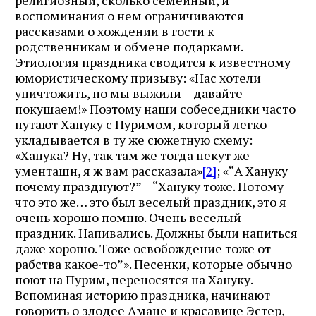
воспоминания о нем ограничиваются
рассказами о хождении в гости к
родственникам и обмене подарками.
Этиология праздника сводится к известному
юмористическому призыву: «Нас хотели
уничтожить, но мы выжили – давайте
покушаем!» Поэтому наши собеседники часто
путают Хануку с Пуримом, который легко
укладывается в ту же сюжетную схему:
«Ханука? Ну, так там же тогда пекут же
ументашн, я ж вам рассказала»
[2]
; «“А Хануку
почему празднуют?” – “Хануку тоже. Потому
что это же… это был веселый праздник, это я
очень хорошо помню. Очень веселый
праздник. Напивались. Должны были напиться
даже хорошо. Тоже освобождение тоже от
рабства какое-то”». Песенки, которые обычно
поют на Пурим, переносятся на Хануку.
Вспоминая историю праздника, начинают
говорить о злодее Амане и красавице Эстер,