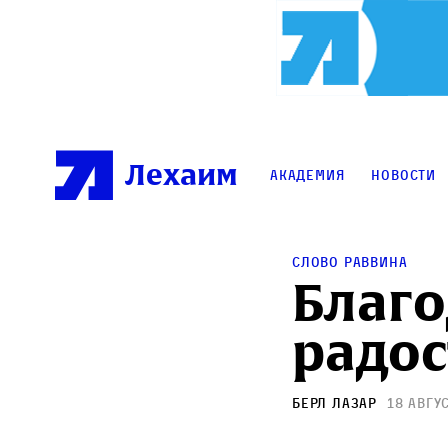
Лехаим
Академия
Новости
Слово раввина
Благо
радос
Берл Лазар
18 авгу