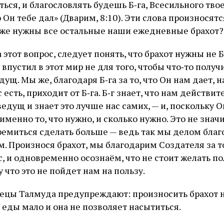
ться, и благословлять будешь Б‑га, Всесильного твое
Он тебе дал» (Дварим, 8:10). Эти слова произносят
 же нужны все остальные наши ежедневные брахот?
 этот вопрос, следует понять, что брахот нужны не Б
 впустил в этот мир не для того, чтобы что‑то получи
ущ. Мы же, благодаря Б‑га за то, что Он нам дает,
ас есть, приходит от Б‑га. Б‑г знает, что нам действи
едущ и знает это лучше нас самих, — и, поскольку 
 именно то, что нужно, и сколько нужно. Это не значи
емиться сделать больше — ведь так мы делом благо
м. Произнося брахот, мы благодарим Создателя за то
с, и одновременно осознаём, что не стоит желать по
 что это не пойдет нам на пользу.
ецы Талмуда предупреждают: произносить брахот н
и еды мало и она не позволяет насытиться.