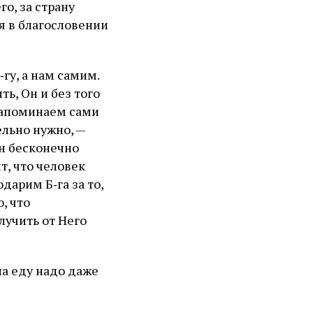
го, за страну
ся в благословении
‑гу, а нам самим.
ть, Он и без того
 напоминаем сами
тельно нужно, —
Он бесконечно
т, что человек
дарим Б‑га за то,
, что
лучить от Него
а еду надо даже