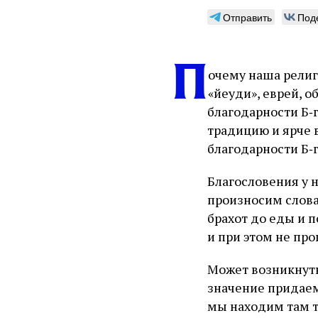
Отправить
Под
П
очему наша религ
«йеуди», еврей, о
благодарности Б‑г
традицию и ярче 
благодарности Б‑г
Благословения у н
произносим слова 
брахот до еды и п
и при этом не про
Может возникнуть
значение придаем
мы находим там т