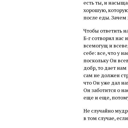
есть ты, и насыща
хорошую, которую 
после еды. Зачем
Чтобы ответить на
Б‑г сотворил нас и
всемогущ и всевед
себе: все, что у н
поскольку Он всев
добр, то дает нам
сам не должен стр
что Он уже дал на
Он заботится о на
еще и еще, потому
Не случайно мудр
в том случае, есл