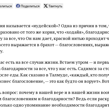
елиться
Поделиться
Твитнуть
ия называется «иудейской»? Одна из причин в том, 
бразовано от того же корня, что «ходайя», благодарн
у за все, что Он нам дает, красной нитью проходит 
всего выражается в брахот — благословениях, выра
у.
ас есть на все случаи жизни. Встаем утром — и пер
благодарности за все, что у нас есть. Садимся за с
осле еды. Как сказано в Талмуде, «каждый, кто пол
изнес благословение, — это как будто он ворует». Вот
 вопрос: почему в нашей вере и в нашей жизни во
 благословениям и благодарности? Ведь если раскр
олько одно упоминание необходимости благодарить