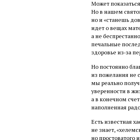
Может показаться,
Но в нашем свято
но и «станешь до
идет о вещах мате
а не беспрестанно
печальные послед
здоровье из‑за п
Но постоянно благ
из пожелания не 
мы реально получа
уверенности в жиз
а в конечном счет
наполненная радо
Есть известная ха
не знает, «хелемс
но простоватого и