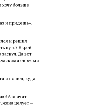
не хочу больше
аз и придешь».
ился и решил
ть путь? Еврей
заснул. Да вот
елемскими евреями
и и пошел, куда
аю! А значит —
, жена целует —