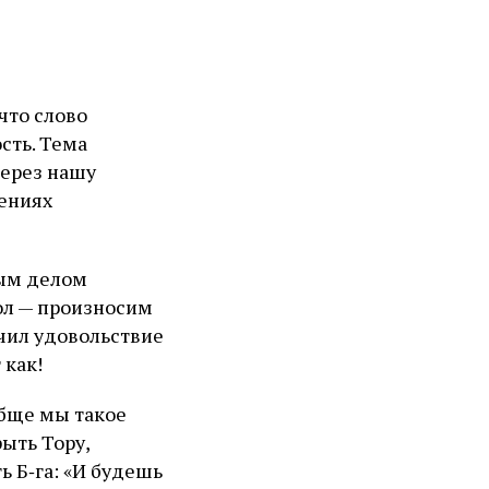
что слово
ость. Тема
через нашу
жениях
вым делом
тол — произносим
учил удовольствие
 как!
обще мы такое
ыть Тору,
 Б‑га: «И будешь