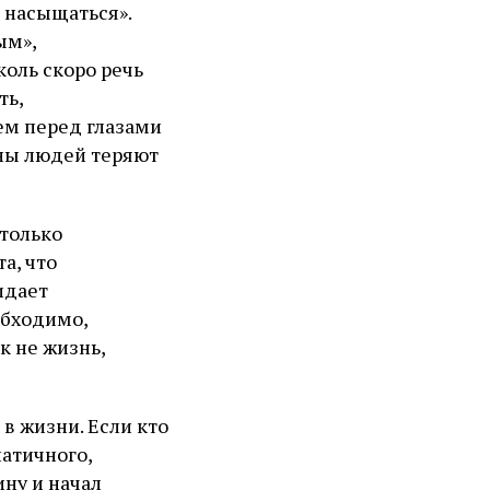
и насыщаться».
ым»,
коль скоро речь
ть,
еем перед глазами
ны людей теряют
 только
а, что
идает
обходимо,
к не жизнь,
в жизни. Если кто
патичного,
ину и начал