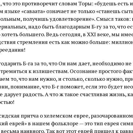
 что это противоречит словам Торы: «будешь есть 
м языке «саваата» означает не только «станешь сыт
вольным, получишь удовлетворение». Смысл таков: 
риальных, надо быть благодарным Б‑гу за то, что ес
 хотеть большего. Ведь сегодня, в XXI веке, мы им
ствия стремления есть как можно больше: миллио
ереедания!
одарить Б‑га за то, что Он нам дает, необходимо не
стремиться к излишествам. Осознание простого факт
ем то, что нам нужно, и столько, сколько нужно, пр
ни, понимание, что Б‑г поможет, если это будет не
е дарует радость. А что ж такое счастливая жизнь, ка
стью!
сидская притча о хелемском еврее, разочарованном 
кий еврей» в нашем фольклоре — это тип еврея сим
 весьма наивного. Так вот этот еврей пришел к равв