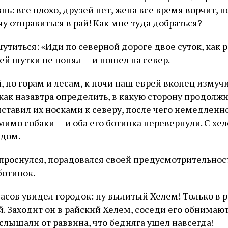
нь: все плохо, друзей нет, жена все время ворчит, 
чу отправиться в рай! Как мне туда добраться?
титься: «Иди по северной дороге двое суток, как р
ей шутки не понял — и пошел на север.
, по горам и лесам, к ночи наш еврей вконец измуч
 как назавтра определить, в какую сторону продолжи
ставил их носками к северу, после чего немедленно 
мимо собаки — и оба его ботинка перевернули. С х
ядом.
проснулся, порадовался своей предусмотрительност
ботинок.
асов увидел городок: ну вылитый Хелем! Только в р
. Заходит он в райский Хелем, соседи его обнимают
слышали от раввина, что бедняга ушел навсегда!