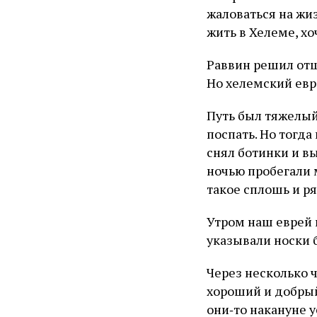
жаловаться на жиз
жить в Хелеме, хо
Раввин решил отшу
Но хелемский евр
Путь был тяжелый
поспать. Но тогда
снял ботинки и вы
ночью пробегали 
такое сплошь и р
Утром наш еврей 
указывали носки 
Через несколько ч
хороший и добрый
они‑то накануне у