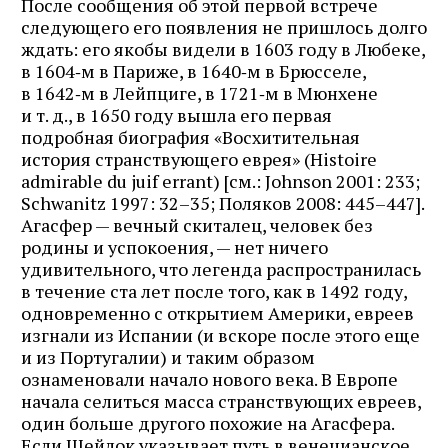
После сообщения об этой первой встрече
следующего его появления не пришлось долго
ждать: его якобы видели в 1603 году в Любеке,
в 1604‑м в Париже, в 1640‑м в Брюсселе,
в 1642‑м в Лейпциге, в 1721‑м в Мюнхене
и т. д., в 1650 году вышла его первая
подробная биография «Восхитительная
история странствующего еврея» (Histoire
admirable du juif errant) [см.: Johnson 2001: 233;
Schwanitz 1997: 32–35; Поляков 2008: 445–447].
Агасфер — вечный скиталец, человек без
родины и успокоения, — нет ничего
удивительного, что легенда распространилась
в течение ста лет после того, как в 1492 году,
одновременно с открытием Америки, евреев
изгнали из Испании (и вскоре после этого еще
и из Португалии) и таким образом
ознаменовали начало нового века. В Европе
начала селиться масса странствующих евреев,
один больше другого похожие на Агасфера.
Если Шейлок указывает путь в венецианское