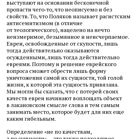
выступают на основании бесконечной
пропасти чего‑то, что неописуемо и без
свойств. То, что Поляков называет расистским
антисемитизмом (в отличие
от теологического), нацелено на нечто
неизмеримое, безымянное и неисчерпаемое.
Евреи, освобожденные от скупости, лишь
тогда действительно оказываются
осужденными, лишь тогда действительно
евреями. Поэтому и решение еврейского
вопроса сможет обрести лишь форму
уничтожения самой их сущности, той голой
жизни, к которой эта сущность привязана.
Мы могли бы сказать, что с потерей своих
качеств евреи начинают воплощать объект
в лакановском смысле слова и тем самым
занимать место, которое будет для них еще
каким гибельным.
Определение «не по качествам,
а по сущности» — это также подходящее