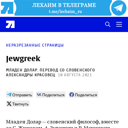
Неразрезанные страницы
Jewgreek
Младен Долар
. Перевод со словенского
Александры Красовец
10 августа 2021
Отправить
Поделиться
Поделиться
Твитнуть
Младен Долар — словенский философ, вместе
со С. Жижеком, А. Зупанчич и Р. Мочником