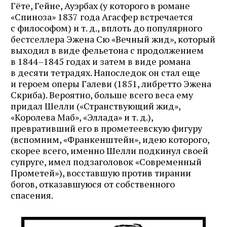
Гёте, Гейне, Ауэрбах (у которого в романе
«Спиноза» 1837 года Агасфер встречается
с философом) и т. д., вплоть до популярного
бестселлера Эжена Сю «Вечный жид», который
выходил в виде фельетона с продолжением
в 1844–1845 годах и затем в виде романа
в десяти тетрадях. Напоследок он стал еще
и героем оперы Галеви (1851, либретто Эжена
Скриба). Вероятно, больше всего веса ему
придал Шелли («Странствующий жид»,
«Королева Маб», «Эллада» и т. д.),
превративший его в прометеевскую фигуру
(вспомним, «Франкенштейн», идею которого,
скорее всего, именно Шелли подкинул своей
супруге, имел подзаголовок «Современный
Прометей»), восставшую против тирании
богов, отказавшуюся от собственного
спасения.