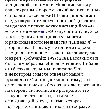
мещанской экономики. Мещанин между
аристократом и евреем, какой великолепный
сценарий новой эпохи! Шваниц предлагает
следующую интерпретацию фрейдовского
разделения психических инстанций на «я»,
«сверх‑я» и «оно»
: «Этому соответствует „я“
как заступник принципа реальности
и рациональности мещанства и „идеал я“ —
дворянства. На роль угнетенного подходят —
в социальном плане — как пролетариат, так
и евреи» (Schwanitz 1997: 208). Бассанио был
бы таким образом Ichideal Антонио, Шейлок —
его бессознательным in persona. Что
в некотором смысле отвечает нашей
руководящей линии, а именно тому, что
естественно искать бессознательное желания
на стороне скупости, а не разврата и что
в скупости есть нечто, что делает
ее выдающейся сущностью, которая
подвергается подавлению и что образует