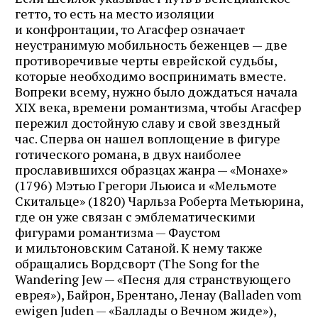
гетто, то есть на место изоляции
и конфронтации, то Агасфер означает
неустранимую мобильность беженцев — две
противоречивые черты еврейской судьбы,
которые необходимо воспринимать вместе.
Вопреки всему, нужно было дождаться начала
XIX века, времени романтизма, чтобы Агасфер
пережил достойную славу и свой звездный
час. Сперва он нашел воплощение в фигуре
готического романа, в двух наиболее
прославившихся образцах жанра — «Монахе»
(1796) Мэтью Грегори Льюиса и «Мельмоте
Скитальце» (1820) Чарльза Роберта Метьюрина,
где он уже связан с эмблематическими
фигурами романтизма — Фаустом
и мильтоновским Сатаной. К нему также
обращались Вордсворт (The Song for the
Wandering Jew — «Песня для странствующего
еврея»), Байрон, Брентано, Ленау (Balladen vom
ewigen Juden — «Баллады о Вечном жиде»),