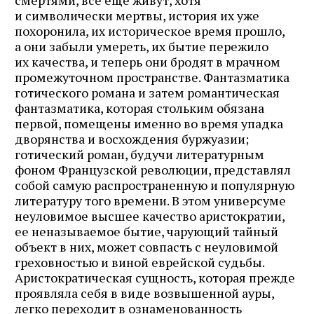
смертями, все еще живут, хотя
и символически мертвы, история их уже
похоронила, их историческое время прошло,
а они забыли умереть, их бытие пережило
их качества, и теперь они бродят в мрачном
промежуточном пространстве. Фантазматика
готического романа и затем романтическая
фантазматика, которая стольким обязана
первой, помещены именно во время упадка
дворянства и восхождения буржуазии;
готический роман, будучи литературным
фоном Французской революции, представлял
собой самую распространенную и популярную
литературу того времени. В этом универсуме
неуловимое высшее качество аристократии,
ее неназываемое бытие, чарующий тайный
объект в них, может совпасть с неуловимой
греховностью и виной еврейской судьбы.
Аристократическая сущность, которая прежде
проявляла себя в виде возвышенной ауры,
легко переходит в ознаменованность