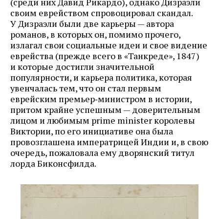
(среди них Давид Рикардо), однако Дизраэли
своим еврейством спровоцировал скандал.
У Дизраэли были две карьеры — автора
романов, в которых он, помимо прочего,
излагал свои социальные идеи и свое видение
еврейства (прежде всего в «Танкреде», 1847)
и которые достигли значительной
популярности, и карьера политика, которая
увенчалась тем, что он стал первым
еврейским премьер‑министром в истории,
притом крайне успешным — доверительным
лицом и любимым prime minister королевы
Виктории, по его инициативе она была
провозглашена императрицей Индии и, в свою
очередь, пожаловала ему дворянский титул
лорда Биконсфилда.