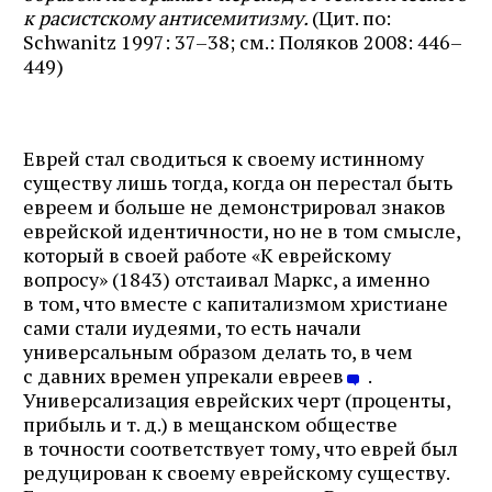
к расистскому антисемитизму.
(Цит. по:
Schwanitz 1997: 37–38; см.: Поляков 2008: 446–
449)
Еврей стал сводиться к своему истинному
существу лишь тогда, когда он перестал быть
евреем и больше не демонстрировал знаков
еврейской идентичности, но не в том смысле,
который в своей работе «К еврейскому
вопросу» (1843) отстаивал Маркс, а именно
в том, что вместе с капитализмом христиане
сами стали иудеями, то есть начали
универсальным образом делать то, в чем
Журнал ЛЕХАИМ в вашем
с давних времен упрекали евреев
.
Универсализация еврейских черт (проценты,
email
прибыль и т. д.) в мещанском обществе
в точности соответствует тому, что еврей был
Подпишитесь на рассылку журнала ЛЕХАИМ и получайте
редуцирован к своему еврейскому существу.
самые интересные публикации с сайта по электронной