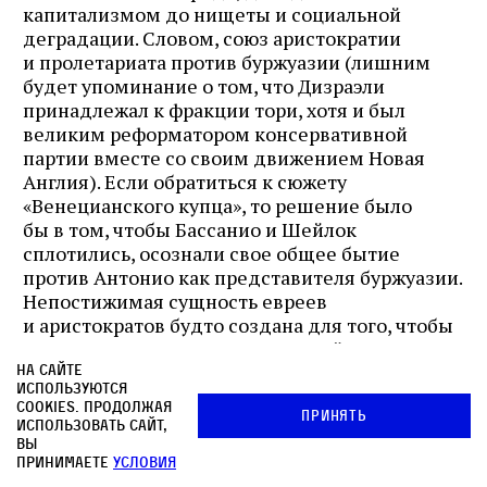
капитализмом до нищеты и социальной
деградации. Словом, союз аристократии
и пролетариата против буржуазии (лишним
будет упоминание о том, что Дизраэли
принадлежал к фракции тори, хотя и был
великим реформатором консервативной
партии вместе со своим движением Новая
Англия). Если обратиться к сюжету
«Венецианского купца», то решение было
бы в том, чтобы Бассанио и Шейлок
сплотились, осознали свое общее бытие
против Антонио как представителя буржуазии.
Непостижимая сущность евреев
и аристократов будто создана для того, чтобы
слиться в одно, но не под стигмой вечного
проклятия, а под светлой эмблемой
На сайте
используются
программы социальной реформы. Одно
cookies. Продолжая
Принять
и то же проклятие, которое связывало
использовать сайт,
Агасфера и аристократического вампира,
вы
принимаете
условия
можно увидеть в другом свете как базу