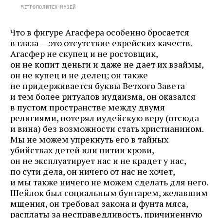
Метрополитен‑музей
Что в фигуре Агасфера особенно бросается
в глаза — это отсутствие еврейских качеств.
Агасфер не скупец и не ростовщик,
он не копит деньги и даже не дает их взаймы,
он не купец и не делец; он также
не придерживается буквы Ветхого Завета
и тем более ритуалов иудаизма, он оказался
в пустом пространстве между двумя
религиями, потерял иудейскую веру (отсюда
и вина) без возможности стать христианином.
Мы не можем упрекнуть его в тайных
убийствах детей или питии крови,
он не эксплуатирует нас и не крадет у нас,
по сути дела, он ничего от нас не хочет,
и мы также ничего не можем сделать для него.
Шейлок был социальным бунтарем, желавшим
мщения, он требовал закона и фунта мяса,
расплаты за несправедливость, причиненную