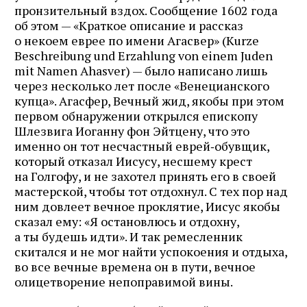
пронзительный вздох. Сообщение 1602 года
об этом — «Краткое описание и рассказ
о некоем еврее по имени Агасвер» (Kurze
Beschreibung und Erzahlung von einem Juden
mit Namen Ahasver) — было написано лишь
через несколько лет после «Венецианского
купца». Агасфер, Вечный жид, якобы при этом
первом обнаружении открылся епископу
Шлезвига Иоганну фон Эйтцену, что это
именно он тот несчастный еврей‑обувщик,
который отказал Иисусу, несшему крест
на Голгофу, и не захотел принять его в своей
мастерской, чтобы тот отдохнул. С тех пор над
ним довлеет вечное проклятие, Иисус якобы
сказал ему: «Я остановлюсь и отдохну,
а ты будешь идти». И так ремесленник
скитался и не мог найти успокоения и отдыха,
во все вечные времена он в пути, вечное
олицетворение непоправимой вины.