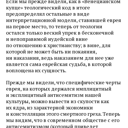
Если мы прежде видели, как в «Венецианском
почте
купце» теологический код в итоге
предопределял остальные в виде
интерпретационной модели, ставившей еврея
на первое место, то теперь от теологии
Подписаться
остался только веский упрек в бесконечной
и непоправимой иудейской вине
по отношению к христианству; в вине, для
которой не может быть ни покаяния,
ни наказания, ведь наказанием для нее уже
является сама еврейская судьба, в которой
воплощена их сущность.
Прежде мы видели, что специфические черты
еврея, на которых держался имплицитный
и эксплицитный антисемитизм нашей
культуры, можно вывести из скупости как
их ядра, из характерной экономики
и констелляции этого смертного греха. Теперь
мы видим, что в современном обществе с его
антисемитизмом (который приведет