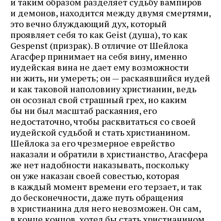
и таким образом разделяет судьбу вампиров
и демонов, находится между двумя смертями,
это вечно блуждающий дух, который
проявляет себя то как Geist (душа), то как
Gespenst (призрак). В отличие от Шейлока
Агасфер принимает на себя вину, именно
иудейская вина не дает ему возможности
ни жить, ни умереть; он — раскаявшийся иудей
и как таковой наполовину христианин, ведь
он осознал свой страшный грех, но каким
бы ни был масштаб раскаяния, его
недостаточно, чтобы расквитаться со своей
иудейской судьбой и стать христианином.
Шейлока за его чрезмерное еврейство
наказали и обратили в христианство, Агасфера
же нет надобности наказывать, поскольку
он уже наказан своей совестью, которая
в каждый момент времени его терзает, и так
до бесконечности, даже путь обращения
в христианина для него невозможен. Он сам,
в конце концов, хотел бы стать христианином