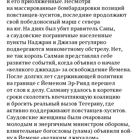
и его приближенные. Несмотря
на массированные бомбардировки позиций
повстанцев‑хуситов, последние продолжают
свой победоносный марш с севера
на юг. На днях был убит правитель Саны,
а саудовские пограничные населенные
пункты Наджран и Джизан регулярно
подвергаются минометному обстрелу. Нет,
не так король Салман представлял себе
развитие событий, когда объявил о начале
«великого джихада» за освобождение Йемена.
После долгих лет сдерживающей политики
на границе с Йеменом Эр‑Рияд перешел
от слов к делу. Салману удалось в короткие
сроки сколотить впечатляющую коалицию
и бросить реальный вызов Тегерану, где
активно поддерживают повстанцев‑хуситов.
Саудовские женщины были очарованы
молодым и энергичным министром обороны,
влиятельные богословы (улама) объявили вой­
ну в Йемене «великим джихадом»