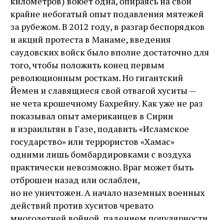
километров) воюет одна, опираясь на свой
крайне небогатый опыт подавления мятежей
за рубежом. В 2012 году, в разгар беспорядков
и акций протеста в Манаме, введения
саудовских войск было вполне достаточно для
того, чтобы положить конец первым
революционным росткам. Но гигантский
Йемен и славящиеся свой отвагой хуситы —
не чета крошечному Бахрейну. Как уже не раз
показывал опыт американцев в Сирии
и израильтян в Газе, подавить «Исламское
государство» или террористов «Хамас»
одними лишь бомбардировками с воздуха
практически невозможно. Враг может быть
отброшен назад или ослаб­лен,
но не уничтожен. А начало наземных военных
действий против хуситов чревато
многолетней войной, падением популярности