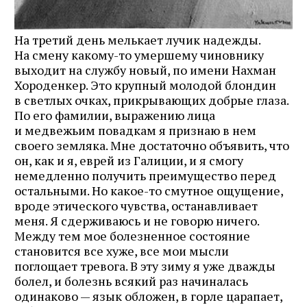
На третий день мелькает лучик надежды.
На смену какому-то умершему чиновнику
выходит на службу новый, по имени Нахман
Хороденкер. Это крупный молодой блондин
в светлых очках, прикрывающих добрые глаза.
По его фамилии, выражению лица
и медвежьим повадкам я признаю в нем
своего земляка. Мне достаточно объявить, что
он, как и я, еврей из Галиции, и я смогу
немедленно получить преимущество перед
остальными. Но какое-то смутное ощущение,
вроде этического чувства, останавливает
меня. Я сдерживаюсь и не говорю ничего.
Между тем мое болезненное состояние
становится все хуже, все мои мысли
поглощает тревога. В эту зиму я уже дважды
болел, и болезнь всякий раз начиналась
одинаково — язык обложен, в горле царапает,