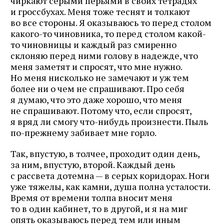
чиркают серыми перьями в своих тетрадях
и гроссбухах. Меня тоже теснят и толкают
во все стороны. Я оказываюсь то перед столом
какого-то чиновника, то перед столом какой-
то чиновницы и каждый раз смиренно
склоняю перед ними голову в надежде, что
меня заметят и спросят, что мне нужно.
Но меня нисколько не замечают и уж тем
более ни о чем не спрашивают. Про себя
я думаю, что это даже хорошо, что меня
не спрашивают. Потому что, если спросят,
я вряд ли смогу что-нибудь произнести. Пыль
по-прежнему забивает мне горло.
Так, впустую, в толчее, проходит один день,
за ним, впустую, второй. Каждый день
с рассвета дотемна — в серых коридорах. Ноги
уже тяжелы, как камни, душа полна усталости.
Время от времени толпа вносит меня
то в один кабинет, то в другой, и я на миг
опять оказываюсь перед тем или иным