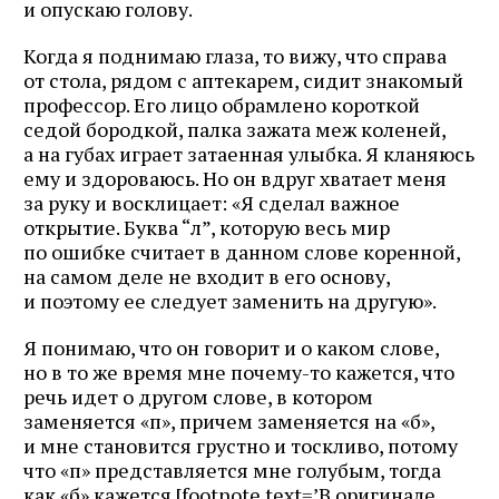
и опускаю голову.
Когда я поднимаю глаза, то вижу, что справа
от стола, рядом с аптекарем, сидит знакомый
профессор. Его лицо обрамлено короткой
седой бородкой, палка зажата меж коленей,
а на губах играет затаенная улыбка. Я кланяюсь
ему и здороваюсь. Но он вдруг хватает меня
за руку и восклицает: «Я сделал важное
открытие. Буква “л”, которую весь мир
по ошибке считает в данном слове коренной,
на самом деле не входит в его основу,
и поэтому ее следует заменить на другую».
Я понимаю, что он говорит и о каком слове,
но в то же время мне почему-то кажется, что
речь идет о другом слове, в котором
заменяется «п», причем заменяется на «б»,
и мне становится грустно и тоскливо, потому
что «п» представляется мне голубым, тогда
как «б» кажется [footnote text=’В оригинале