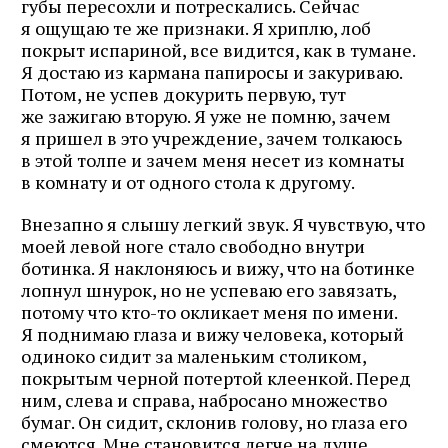
губы пересохли и потрескались. Сейчас
я ощущаю те же признаки. Я хриплю, лоб
покрыт испариной, все видится, как в тумане.
Я достаю из кармана папиросы и закуриваю.
Потом, не успев докурить первую, тут
же зажигаю вторую. Я уже не помню, зачем
я пришел в это учреждение, зачем толкаюсь
в этой толпе и зачем меня несет из комнаты
в комнату и от одного стола к другому.
Внезапно я слышу легкий звук. Я чувствую, что
моей левой ноге стало свободно внутри
ботинка. Я наклоняюсь и вижу, что на ботинке
лопнул шнурок, но не успеваю его завязать,
потому что кто-то окликает меня по имени.
Я поднимаю глаза и вижу человека, который
одиноко сидит за маленьким столиком,
покрытым черной потертой клеенкой. Перед
ним, слева и справа, набросано множество
бумаг. Он сидит, склонив голову, но глаза его
смеются. Мне становится легче на душе,