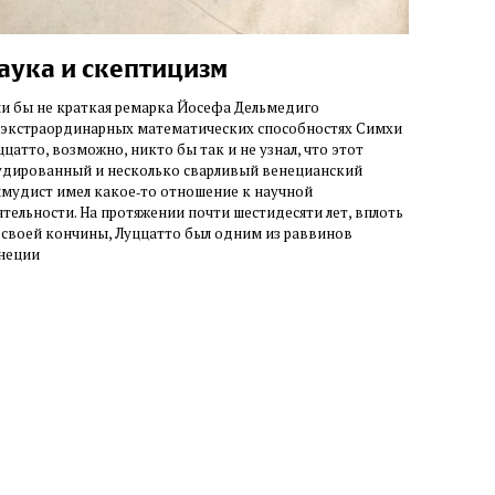
аука и скептицизм
ли бы не краткая ремарка Йосефа Дельмедиго
 экстраординарных математических способностях Симхи
ццатто, возможно, никто бы так и не узнал, что этот
удированный и несколько сварливый венецианский
лмудист имел какое‑то отношение к научной
ятельности. На протяжении почти шестидесяти лет, вплоть
 своей кончины, Луццатто был одним из раввинов
неции