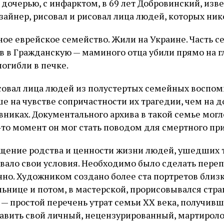
дочерью, с инфарктом, в 69 лет Добровинский, из
зайнер, рисовал и рисовал лица людей, которых ник
ное еврейское семейство. Жили на Украине. Часть с
в в Гражданскую — маминого отца убили прямо на гл
погибли в печке.
овал лица людей из полустертых семейных воспом
е на чувстве сопричастности их трагедии, чем на д
вниках. Документального архива в такой семье могл
‑то момент он мог стать поводом для смертного при
щение родства и ценности жизни людей, ушедших 
овало свои условия. Необходимо было сделать пере
нно. Художником создано более ста портретов близк
льнице и потом, в мастерской, прорисовывался стр
 — простой перечень утрат семьи ХХ века, получив
авить свой личный, нецензурированный, мартироло