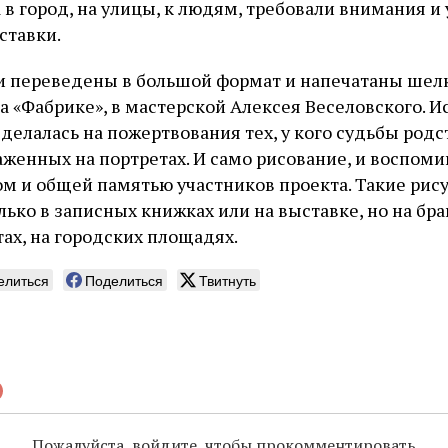
в город, на улицы, к людям, требовали внимания и 
ставки.
ли переведены в большой формат и напечатаны ше
на «Фабрике», в мастерской Алексея Веселовского. И
 делалась на пожертвования тех, у кого судьбы род
аженных на портретах. И само рисование, и воспом
м и общей памятью участников проекта. Такие рис
лько в записных книжках или на выставке, но на бр
ах, на городских площадях.
елиться
Поделиться
Твитнуть
Пожалуйста, войдите, чтобы прокомментировать