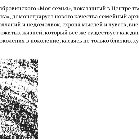
обровинского «Моя семья», показанный в Центре т
ка», демонстрирует нового качества семейный архи
молчаний и недомолвок, схрона мыслей и чувств, вн
ожитых жизней, который все же существует как да
околения в поколение, касаясь не только близких х