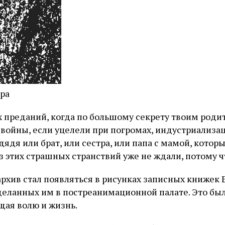
ора
ых преданий, когда по большому секрету твоим род
войны, если уцелели при погромах, индустриализац
дядя или брат, или сестра, или папа с мамой, котор
из этих страшных странствий уже не ждали, потому ч
рхив стал появляться в рисунках записных книжек 
деланных им в постреанимационной палате. Это бы
щая волю и жизнь.