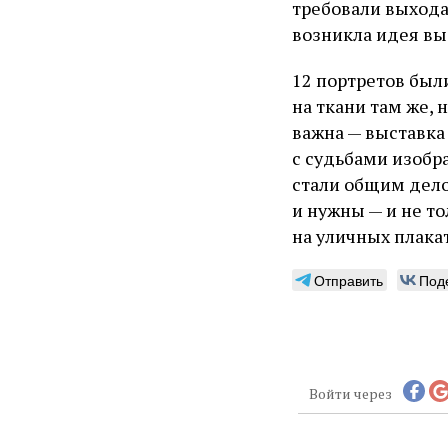
требовали выхода 
возникла идея вы
12 портретов бы
на ткани там же, 
важна — выставка
с судьбами изобр
стали общим дело
и нужны — и не то
на уличных плакат
Отправить
Под
Войти через