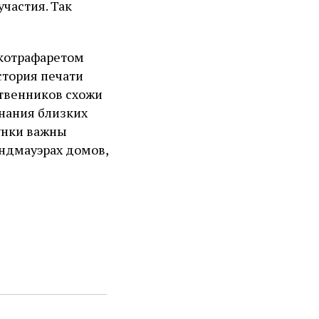
участия. Так
лкотрафаретом
стория печати
ственников схожи
инания близких
унки важны
андмауэрах домов,