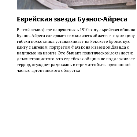
Еврейская звезда Буэнос‑Айреса
В этой атмосфере напряжения в 1910 году еврейская община
Буэнос‑Айреса совершает символический жест: в годовщину
гибели полковника устанавливает на Реколете бронзовую
плиту с ангелом, портретом Фалькона и звездой Давида с
надписью на иврите. Это был акт политической лояльности:
демонстрация того, что еврейская община не поддерживает
террор, осуждает радикалов и стремится быть признанной
частью аргентинского общества