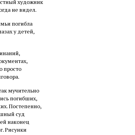
вестный художник
огда не видел.
емьи погибла
азах у детей,
инаний,
окументах,
о просто
говора.
так мучительно
пись погибших,
их. Постепенно,
ашный суд
шей наконец
г. Рисунки