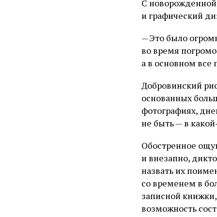
С новорожденной 
и графический ди
— Это было огром
во время погромо
а в основном все 
Добровинский рис
основанных больш
фотографиях, дне
не быть — в какой
Обостренное ощу
и внезапно, дикт
назвать их поиме
со временем в бо
записной книжки,
возможность сост