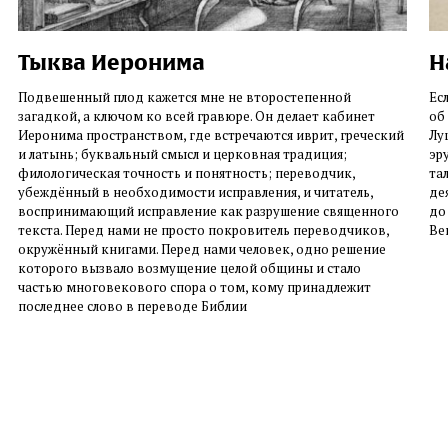
Тыква Иеронима
Н
Подвешенный плод кажется мне не второстепенной
Ес
загадкой, а ключом ко всей гравюре. Он делает кабинет
об
Иеронима пространством, где встречаются иврит, греческий
Лу
и латынь; буквальный смысл и церковная традиция;
эр
филологическая точность и понятность; переводчик,
та
убеждённый в необходимости исправления, и читатель,
де
воспринимающий исправление как разрушение священного
до
текста. Перед нами не просто покровитель переводчиков,
Ве
окружённый книгами. Перед нами человек, одно решение
которого вызвало возмущение целой общины и стало
частью многовекового спора о том, кому принадлежит
последнее слово в переводе Библии