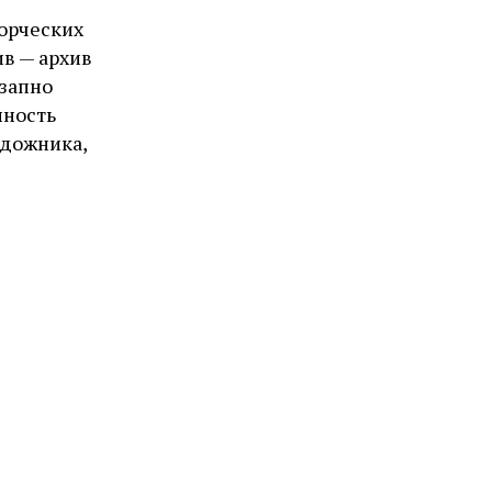
ворческих
в — архив
езапно
нность
удожника,