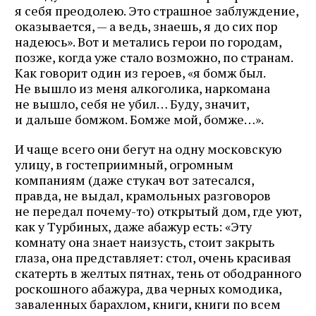
я себя преодолею. Это страшное заблуждение,
оказывается, — а ведь, знаешь, я до сих пор
надеюсь». Вот и метались герои по городам,
позже, когда уже стало возможно, по странам.
Как говорит один из героев, «я бомж был.
Не вышло из меня алкоголика, наркомана
не вышло, себя не убил… Буду, значит,
и дальше бомжом. Бомже мой, бомже…».
И чаще всего они бегут на одну московскую
улицу, в гостеприимный, огромным
компаниям (даже стукач вот затесался,
правда, не выдал, крамольных разговоров
не передал почему-то) открытый дом, где уют,
как у Турбиных, даже абажур есть: «Эту
комнату она знает наизусть, стоит закрыть
глаза, она представляет: стол, очень красивая
скатерть в желтых пятнах, тень от ободранного
роскошного абажура, два черных комодика,
заваленных барахлом, книги, книги по всем