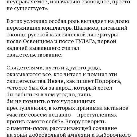
неуправляемое, изначально свободное, просто
не существует».
В этих условиях особая роль выпадает на долю
переживших концлагерь. Шаламов, писавший
о конце русской классической литературы
после Освенцима и после ГУЛАГа, первой
задачей выжившего считал
свидетельствование.
Свидетелями, пусть и другого рода,
оказываются все, кто читает и помнит эти
свидетельства. Иначе, как пишет Подорога,
«что это был бы за народ, который хотел
бы забыться в чем угодно, лишь
бы не помнить о тех чудовищных
преступлениях, в которых принимал активное
участие совсем недавно — преступлениях
против самого себя?». Впору говорить
о памяти-
после
, расслаивающей сознание
на зоны добровольной амнезии и выборочного