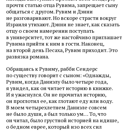
прочтя статью отца Рувима, запрещает сыну
общаться с другом. Рувим и Дэнни
не разговаривают. Но вскоре страсти вокруг
Израиля утихают. Дэнни не знает, как сказать
отцу о своем намерении поступать
в университет, тот же настойчиво приглашает
Рувима прийти к ним в гости. Наконец,
на второй день Песаха, Рувим приходит. Это
развязка романа.
Обращаясь к Рувиму, рабби Сендерс
по существу говорит с сыном: «Однажды,
Рувим, когда Даниэлу было четыре года,
я увидел, как он читает историю в книжке.
И я ужаснулся. Он не прочитал историю,
он проглотил ее, как глотают еду или воду.
В моем четырехлетнем Даниэле совсем
не было души, а был только ум… То, что
он читал, было грустной историей на идише,
о бедном еврее, который изо всех сил