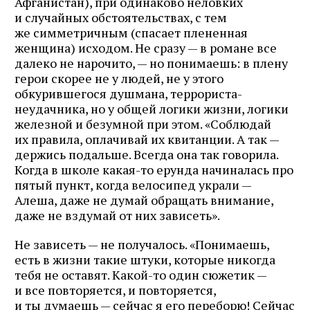
Афганистан), при одинаково неловких
и случайных обстоятельствах, с тем
же симметричным (спасает плененная
женщина) исходом. Не сразу — в романе все
далеко не нарочито, — но понимаешь: в плену
герои скорее не у людей, не у этого
обкурившегося душмана, террориста-
неудачника, но у общей логики жизни, логики
железной и безумной при этом. «Соблюдай
их правила, оплачивай их квитанции. А так —
держись подальше. Всегда она так говорила.
Когда в школе какая-то ерунда начиналась про
пятый пункт, когда велосипед украли —
Алеша, даже не думай обращать внимание,
даже не вздумай от них зависеть».
Не зависеть — не получалось. «Понимаешь,
есть в жизни такие штуки, которые никогда
тебя не оставят. Какой-то один сюжетик —
и все повторяется, и повторяется,
и ты думаешь — сейчас я его переборю! Сейчас