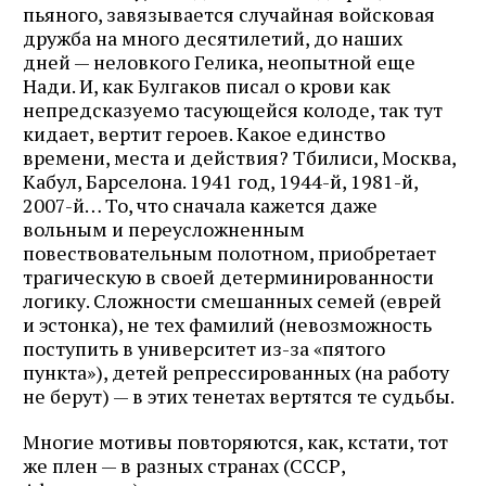
пьяного, завязывается случайная войсковая
дружба на много десятилетий, до наших
дней — неловкого Гелика, неопытной еще
Нади. И, как Булгаков писал о крови как
непредсказуемо тасующейся колоде, так тут
кидает, вертит героев. Какое единство
времени, места и действия? Тбилиси, Москва,
Кабул, Барселона. 1941 год, 1944-й, 1981-й,
2007-й… То, что сначала кажется даже
вольным и переусложненным
повествовательным полотном, приобретает
трагическую в своей детерминированности
логику. Сложности смешанных семей (еврей
и эстонка), не тех фамилий (невозможность
поступить в университет из-за «пятого
пункта»), детей репрессированных (на работу
не берут) — в этих тенетах вертятся те судьбы.
Многие мотивы повторяются, как, кстати, тот
же плен — в разных странах (СССР,