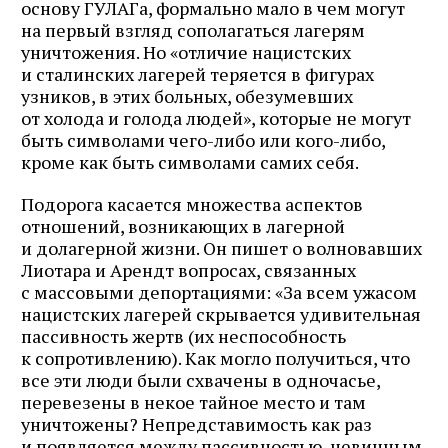
основу ГУЛАГа, формально мало в чем могут
на первый взгляд сополагаться лагерям
уничтожения. Но «отличие нацистских
и сталинских лагерей теряется в фигурах
узников, в этих больных, обезумевших
от холода и голода людей», которые не могут
быть символами чего-либо или кого-либо,
кроме как быть символами самих себя.
Подорога касается множества аспектов
отношений, возникающих в лагерной
и долагерной жизни. Он пишет о волновавших
Лиотара и Арендт вопросах, связанных
с массовыми депортациями: «За всем ужасом
нацистских лагерей скрывается удивитель­ная
Журнал ЛЕХАИМ в вашем
пассивность жертв (их неспособность
к сопротивлению). Как могло по­лучиться, что
email
все эти люди были схвачены в одночасье,
перевезены в некое тайное место и там
Подпишитесь на рассылку журнала ЛЕХАИМ и получайте
уничтожены? Непредставимость как раз
самые интересные публикации с сайта по электронной
и появляется между пассивностью, невинным