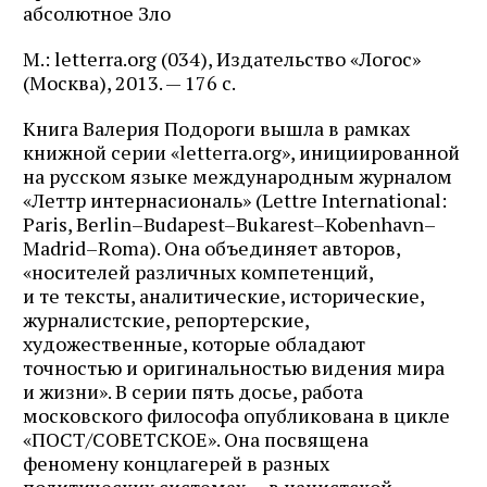
абсолютное Зло
М.: letterra.org (034), Издательство «Логос»
(Москва), 2013. — 176 с.
Книга Валерия Подороги вышла в рамках
книжной серии «letterra.org», инициированной
на русском языке международным журналом
«Леттр интернасиональ» (Lettre International:
Paris, Berlin–Bu­da­pest–Bukarest–Kobenhavn–
Ma­d­rid–Ro­ma). Она объединяет авторов,
«носителей различных компетенций,
и те тексты, аналитические, исторические,
журналистские, репортерские,
художественные, которые обладают
точностью и оригинальностью видения мира
и жизни». В серии пять досье, работа
московского философа опубликована в цик­ле
«ПОСТ/СОВЕТСКОЕ». Она посвящена
феномену концлагерей в разных
политических системах — в нацистской