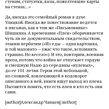
стенам, статуэтки, вазы, пожелтевшие карты
на стенах…»
Да, иногда это семейный роман в духе
Улицкой. Иногда же повествование ведется
в письмах, как в том же «Письмовнике»
Шишкина. А временами «Плен» оборачивается
чуть ли не документальным свидетельством,
этаким вербатим («Из еды — одна картошка,
и той маловато — ужас что такое, вспомнить
страшно. Но весело»). И это, повторим, военная
проза, потому что война не отпускает гордую
и смешную Надю до середины «нулевых»,
до ее 101-летия. Герои этой небольшой,
но сложной, вовлекающей в водоворот
описанного в ней, книги ищут выход из плена.
Пытаются понять, что есть плен и кто есть они
сами.
[author]Александр Чанцев[/author]