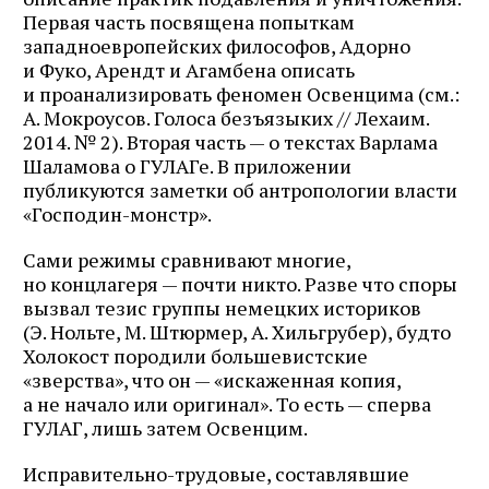
Первая часть посвящена попыткам
западноевропейских философов, Адорно
и Фуко, Арендт и Агамбена описать
и проанализировать феномен Освенцима (см.:
А. Мокроусов. Голоса безъязыких // Лехаим.
2014. № 2). Вторая часть — о текстах Варлама
Шаламова о ГУЛАГе. В приложении
публикуются заметки об антропологии власти
«Господин-монстр».
Сами режимы сравнивают многие,
но концлагеря — почти никто. Разве что споры
вызвал тезис группы немецких историков
(Э. Нольте, М. Штюрмер, А. Хильгрубер), будто
Холокост породили большевистские
«зверства», что он — «искаженная копия,
а не начало или оригинал». То есть — сперва
ГУЛАГ, лишь затем Освенцим.
Исправительно-трудовые, составлявшие