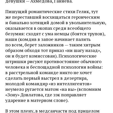
девушки — Ахмедова, Ганиева.
Пишущий романтические стихи Гелик, тут
же переставший восхищаться героическим
и банально хотящий домой в увольнительную,
оказывается в окопах среди всеобщего
безумия: сходят с ума немцы (боятся трупов),
наши (комдив в запое начинает палить
по всем, берет заложников — таким хитрым
образом обходя тот приказ «ни шагу назад»,
он и будет комиссован). Психологические
штришки рисуют противостояние обычного
человека и беспощадной психологии войны:
в расстрельной команде никто не хочет
сделать первый выстрел в дезертира,
молодой командир «из интеллигентов»
неумело ругается матом «на вы» (вспомним
«Зону» Довлатова, где зэк поправляет
ударение в матерном слове).
В этом плену, в медсанчасти под прицелом