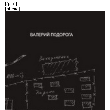
[/part]
[phead]