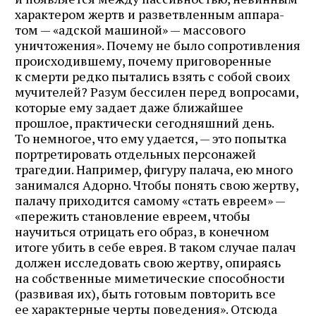
почте
характером жертв и разветвленным аппара­
том — «адской машиной» — массового
уничтожения». Почему не было сопротивления
происходившему, почему приговоренные
к смерти редко пытались взять с собой своих
Подписаться
мучителей? Разум бессилен перед вопросами,
которые ему задает даже ближайшее
прошлое, практически сегодняшний день.
То немногое, что ему удается, — это попытка
портретировать отдельных персонажей
трагедии. Например, фигуру палача, ею много
занимался Адорно. Чтобы понять свою жертву,
палачу приходится самому «стать евреем» —
«пере­жить становление евреем, чтобы
научиться отрицать его образ, в конечном
итоге убить в себе еврея. В таком случае палач
должен исследовать свою жертву, опираясь
на собственные миметические способности
(развивая их), быть готовым повторить все
ее характерные черты поведения». Отсюда