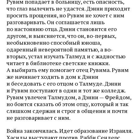
Рувим попадает в больницу, есть опасность,
что глаз вылечить не удастся. Дэнни приходит
просить прощения, но Рувим не хочет с ним
разговаривать. Он соглашается лишь
по настоянию отца. Дэнни становится его
другом, и выясняется, что он, во-первых,
необыкновенно способный юноша,
одаренный невероятной памятью, а во-
вторых, устал изучать Талмуд и с жадностью
читает в библиотеке светские книжки.
А выбирать ему помогает отец Рувима. Рувим
же начинает ходить в дом к Дэнни
и беседовать с его отцом о Талмуде. Дэнни
и Рувим поступают в один и тот же колледж.
Рувим увлечен Талмудом, а Дэнни — Фрейдом,
но боится сказать об этом отцу, который и так
слишком сдержан и строг в общении и почти
не разговаривает с ним.
Война закончилась. Идет образование Израиля.
Хасиды выступают против. Рабби Сендерс,