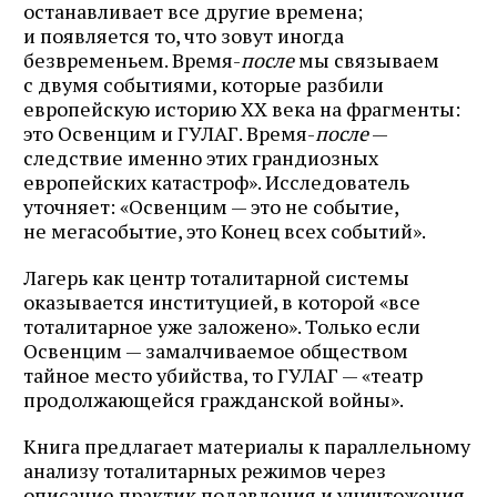
останавливает все другие времена;
и появляется то, что зовут иногда
безвременьем. Время-
после
мы связываем
с двумя событиями, которые разбили
европейскую историю XX века на фрагменты:
это Освенцим и ГУЛАГ. Время-
после
—
следствие именно этих грандиозных
европейских катастроф». Исследователь
уточняет: «Освенцим — это не событие,
не мегасобытие, это Конец всех событий».
Лагерь как центр тоталитарной системы
оказывается институцией, в которой «все
тоталитарное уже заложено». Только если
Освенцим — замалчиваемое обществом
тайное место убийства, то ГУЛАГ — «театр
продолжающейся гражданской войны».
Книга предлагает материалы к параллельному
анализу тоталитарных режимов через
описание практик подавления и уничтожения.