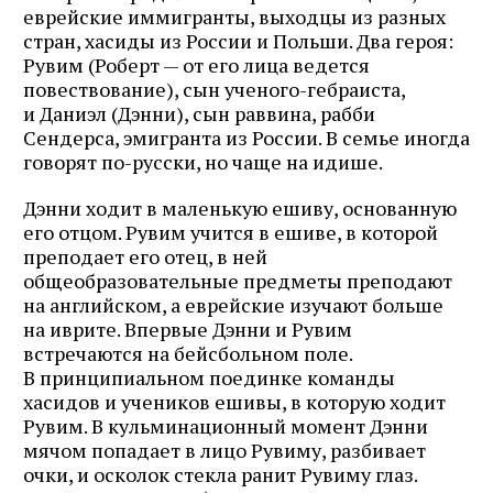
еврейские иммигранты, выходцы из разных
стран, хасиды из России и Польши. Два героя:
Рувим (Роберт — от его лица ведется
повествование), сын ученого-гебраиста,
и Даниэл (Дэнни), сын раввина, рабби
Сендерса, эмигранта из России. В семье иногда
говорят по-русски, но чаще на идише.
Дэнни ходит в маленькую ешиву, основанную
его отцом. Рувим учится в ешиве, в которой
преподает его отец, в ней
общеобразовательные предметы преподают
на английском, а еврейские изучают больше
на иврите. Впервые Дэнни и Рувим
встречаются на бейсбольном поле.
В принципиальном поединке команды
хасидов и учеников ешивы, в которую ходит
Рувим. В кульминационный момент Дэнни
мячом попадает в лицо Рувиму, разбивает
очки, и осколок стекла ранит Рувиму глаз.