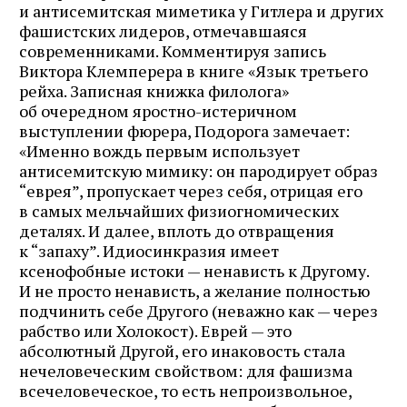
и антисемитская миметика у Гитлера и других
фашистских лидеров, отмечавшаяся
современниками. Комментируя запись
Виктора Клемперера в книге «Язык третьего
рейха. Записная книжка филолога»
об очередном яростно-истеричном
выступлении фюрера, Подорога замечает:
«Именно вождь первым использует
антисемитскую мимику: он пародирует образ
“еврея”, пропускает через себя, отрицая его
в самых мельчайших фи­зиогномических
деталях. И далее, вплоть до отвращения
к “запаху”. Идио­синкразия имеет
ксенофобные истоки — ненависть к Другому.
И не просто ненависть, а желание полностью
подчинить себе Другого (неважно как — че­рез
рабство или Холокост). Еврей — это
абсолютный Другой, его инаковость стала
нечеловеческим свойством: для фашизма
всечеловеческое, то есть не­произвольное,