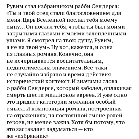
Рувим стал избранником рабби Сендерса:
«Ты и твой отец стали благословением для
меня. Царь Вселенной послал тебя моему
сыну… Он послал тебя, чтобы ты был моими
закрытыми глазами и моими залепленными
ушами. Я смотрел на твою душу, Рувим,
а не на твой ум». Ну вот, кажется, и одна
из главных романа. Конечно, она
не исчерпывается воспитательным,
педагогическим значением. Все-таки
не случайно избрано и время действия,
исторический контекст. И значимы слова
о рабби Сендерсе, который заболел, оплакивая
смерть шести миллионов евреев. И уже одно
это придает категории молчания особый
смысл. И композиция романа, построенная
на отражениях, на постоянной смене ролей
героев, не менее важна. Хотя бы потому, что
это заставляет задуматься — кто
же «избранник».