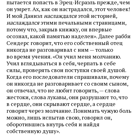
пытается попасть в Эрец-Исраэль прежде, чем
он умрет. Ах, как он настрадался, этот человек!
И мой Даниэл
наслаждался
этой историей
,
наслаждался
этими печальными страницами,
потому что, закрыв книжку, он впервые
осознал, какой памятью наделен». Далее рабби
Сендерс говорит, что его собственный отец
никогда не разговаривал с ним — только
во время учения. «Он учил меня молчанию.
Учил вглядываться в себя, черпать в себе
силы, проверять свои поступки своей душой.
Когда его последователи спрашивали, почему
он никогда не разговаривает со своим сыном,
он отвечал, что не любит говорить, — слова
жестоки, слова лукавы, они разрушают то, что
в сердце, они скрывают сердце, а сердце
говорит через молчание. Понимать чужую боль
можно, лишь испытав свою, говорил он,
оборотившись внутрь себя и найдя
собственную душу».