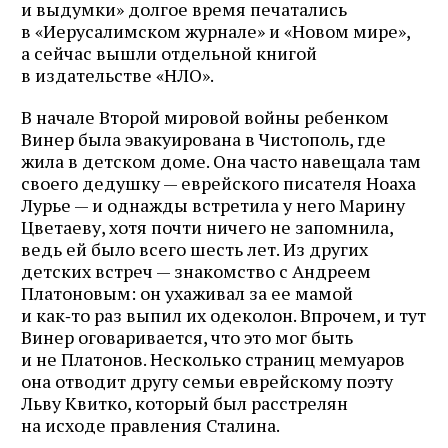
и выдумки» долгое время печатались
в «Иерусалимском журнале» и «Новом мире»,
а сейчас вышли отдельной книгой
в издательстве «НЛО».
В начале Второй мировой войны ребенком
Винер была эвакуирована в Чистополь, где
жила в детском доме. Она часто навещала там
своего дедушку — еврейского писателя Ноаха
Лурье — и однажды встретила у него Марину
Цветаеву, хотя почти ничего не запомнила,
ведь ей было всего шесть лет. Из других
детских встреч — знакомство с Андреем
Платоновым: он ухаживал за ее мамой
и как‑то раз выпил их одеколон. Впрочем, и тут
Винер оговаривается, что это мог быть
и не Платонов. Несколько страниц мемуаров
она отводит другу семьи еврейскому поэту
Льву Квитко, который был расстрелян
на исходе правления Сталина.