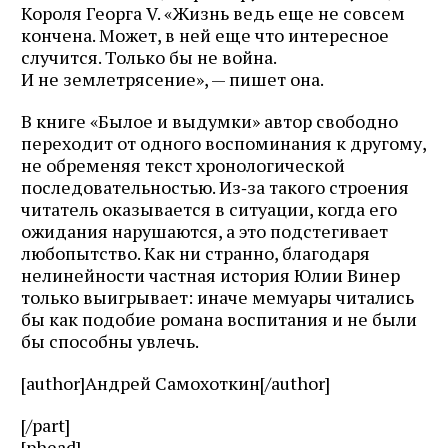
Короля Георга V. «Жизнь ведь еще не совсем
кончена. Может, в ней еще что интересное
случится. Только бы не война.
И не землетрясение», — пишет она.
В книге «Былое и выдумки» автор свободно
переходит от одного воспоминания к другому,
не обременяя текст хронологической
последовательностью. Из‑за такого строения
читатель оказывается в ситуации, когда его
ожидания нарушаются, а это подстегивает
любопытство. Как ни странно, благодаря
нелинейности частная история Юлии Винер
только выигрывает: иначе мемуары читались
бы как подобие романа воспитания и не были
бы способны увлечь.
[author]Андрей Самохоткин[/author]
[/part]
[phead]