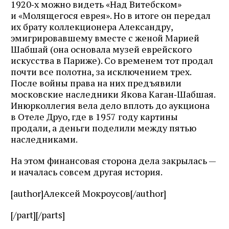
1920‑х можно видеть «Над Витебском»
и «Молящегося еврея». Но в итоге он передал
их брату коллекционера Александру,
эмигрировавшему вместе с женой Марией
Шабшай (она основала музей еврейского
искусства в Париже). Со временем тот продал
почти все полотна, за исключением трех.
После войны права на них предъявили
московские наследники Якова Каган‑Шабшая.
Инюрколлегия вела дело вплоть до аукциона
в Отеле Друо, где в 1957 году картины
продали, а деньги поделили между пятью
наследниками.
На этом финансовая сторона дела закрылась —
и началась совсем другая история.
[author]Алексей Мокроусов[/author]
[/part][/parts]