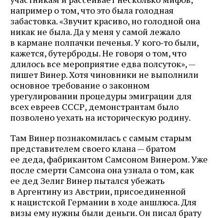
например о том, что это была голодная
забастовка. «Звучит красиво, но голодной она
никак не была. Да у меня у самой лежало
в кармане полпачки печенья. У кого‑то были,
кажется, бутерброды. Не говоря о том, что
длилось все мероприятие едва полсуток», —
пишет Винер. Хотя чиновники не выполнили
основное требование о законном
урегулировании процедуры эмиграции для
всех евреев СССР, демонстрантам было
позволено уехать на историческую родину.
Там Винер познакомилась с самым старым
представителем своего клана — братом
ее деда, фабрикантом Самсоном Винером. Уже
после смерти Самсона она узнала о том, как
ее дед Зелиг Винер пытался убежать
в Аргентину из Австрии, присоединенной
к нацистской Германии в ходе аншлюса. Для
визы ему нужны были деньги. Он писал брату