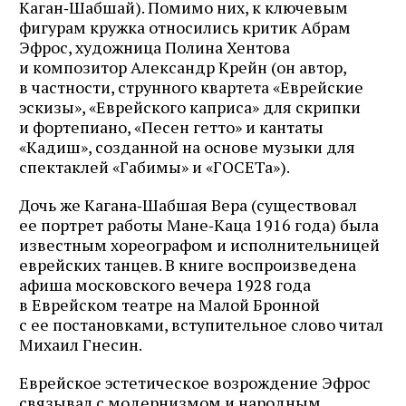
Каган‑Шабшай). Помимо них, к ключевым
фигурам кружка относились критик Абрам
Эфрос, художница Полина Хентова
и композитор Александр Крейн (он автор,
в частности, струнного квартета «Еврейские
эскизы», «Еврейского каприса» для скрипки
и фортепиано, «Песен гетто» и кантаты
«Кадиш», созданной на основе музыки для
спектаклей «Габимы» и «ГОСЕТа»).
Дочь же Кагана‑Шабшая Вера (существовал
ее портрет работы Мане‑Каца 1916 года) была
известным хореографом и исполнительницей
еврейских танцев. В книге воспроизведена
афиша московского вечера 1928 года
в Еврейском театре на Малой Бронной
с ее постановками, вступительное слово читал
Михаил Гнесин.
Еврейское эстетическое возрождение Эфрос
связывал с модернизмом и народным