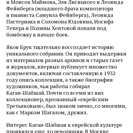
и Моисея Маймона, Эля Лисицкого и Леонида
Фейнберга (младшего брата композитора
и пианиста Самуила Фейнберга), Леонида
Пастернака и Соломона Юдовина, Иосифа
Тепера и Полины Хентовой попали под
бомбежку в начале боев.
Яков Брук тщательно воссоздает историю
уникального собрания. Он приводит выдержки
из материалов разных архивов и старых газет
и журналов, впервые публикует множество
документов, включая составленную в 1932
году опись коллекции, а также биографии
художников, чьи работы собирал
Каган‑Шабшай. Почти со всеми из них
коллекционер, прозванный «еврейским
Третьяковым», был знаком лично, со многими,
как с Марком Шагалом, дружил.
Интерес Каган‑Шабшая к еврейской культуре
проявился еще до революции. В Москве