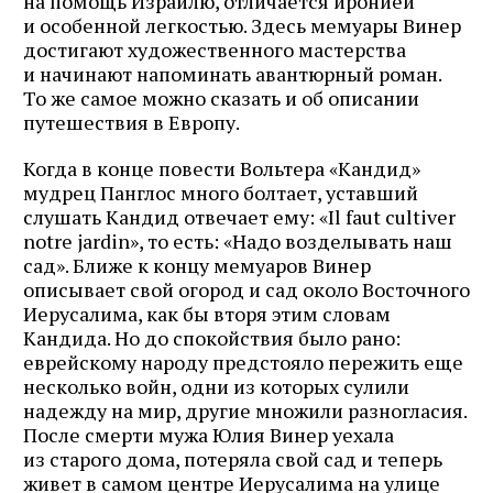
на помощь Израилю, отличается иронией
и особенной легкостью. Здесь мемуары Винер
достигают художественного мастерства
и начинают напоминать авантюрный роман.
То же самое можно сказать и об описании
путешествия в Европу.
Когда в конце повести Вольтера «Кандид»
мудрец Панглос много болтает, уставший
слушать Кандид отвечает ему: «Il faut cultiver
notre jardin», то есть: «Надо возделывать наш
сад». Ближе к концу мемуаров Винер
описывает свой огород и сад около Восточного
Иерусалима, как бы вторя этим словам
Кандида. Но до спокойствия было рано:
еврейскому народу предстояло пережить еще
несколько войн, одни из которых сулили
надежду на мир, другие множили разногласия.
После смерти мужа Юлия Винер уехала
из старого дома, потеряла свой сад и теперь
живет в самом центре Иерусалима на улице