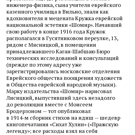
инженера‑физика, сына учителя еврейского
казенного училища в Вильно, знали как
вдохновителя и мецената Кружка еврейской
национальной эстетики «Шомир». Начавший
свою работу в конце 1916 года Кружок
располагался в Гусятниковом переулке, 13,
рядом с Мясницкой, в помещении
принадлежавшего Каган‑Шабшаю Бюро
технических исследований и консультаций
(прежде по этому адресу уже
зарегистрировались московские отделения
Еврейского общества поощрения художеств
и Общества еврейской народной музыки).
Марку издательства «Шомир» нарисовал
Лисицкий, выпустивший здесь незадолго
до революции вместе с Моисеем
Бродерзоном — тот опубликовал
в 1914‑м сборник стихов на идиш — шедевр
книгопечатания «Сихат Хулин» («Пражскую
легенду»; все расходы взял на себя