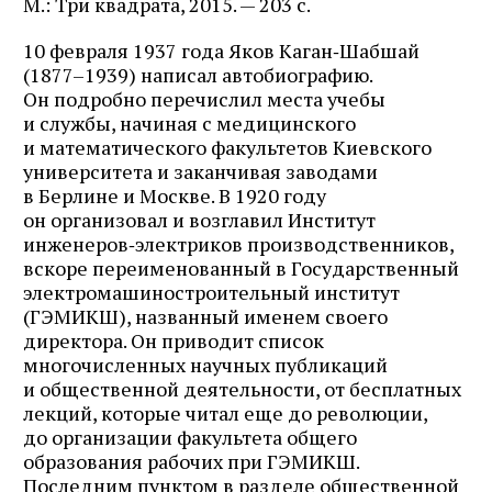
М.: Три квадрата, 2015. — 203 с.
10 февраля 1937 года Яков Каган‑Шабшай
(1877–1939) написал автобиографию.
Он подробно перечислил места учебы
и службы, начиная с медицинского
и математического факультетов Киевского
университета и заканчивая заводами
в Берлине и Москве. В 1920 году
он организовал и возглавил Институт
инженеров‑электриков производственников,
вскоре переименованный в Государственный
электромашиностроительный институт
(ГЭМИКШ), названный именем своего
Журнал ЛЕХАИМ в вашем
директора. Он приводит список
email
многочисленных научных публикаций
и общественной деятельности, от бесплатных
лекций, которые читал еще до революции,
Подпишитесь на рассылку журнала ЛЕХАИМ и получайте
самые интересные публикации с сайта по электронной
до организации факультета общего
почте
образования рабочих при ГЭМИКШ.
Последним пунктом в разделе общественной