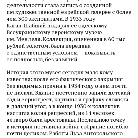
деятельности стала запись о созданной
им художественной еврейской галерее с более
Подписаться
чем 300 экспонатами. В 1933 году
Каган‑Шабшай подарил ее одесскому
Всеукраинскому еврейскому музею
им. Менделя. Коллекция, оцененная в 60 тыс.
рублей золотом, была передана
с единственным условием — показывать
ее полностью, без изъятий.
История этого музея сегодня мало кому
известна: после его фактического закрытия
без видимых причин в 1934 году о нем почти
не писали. Здание постепенно заняли детский
сад и Зернотрест, картины и графику сложили
в дальний угол, а в конце 1930‑х коллектив
настигла волна репрессий, из 14 человек
четверо были арестованы. Последнюю точку
в истории поставила война: собрание погибло
почти целиком. Работы Льва Антокольского