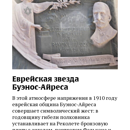
Еврейская звезда
Буэнос‑Айреса
В этой атмосфере напряжения в 1910 году
еврейская община Буэнос‑Айреса
совершает символический жест: в
годовщину гибели полковника
устанавливает на Реколете бронзовую
плиту с ангелом, портретом Фалькона и