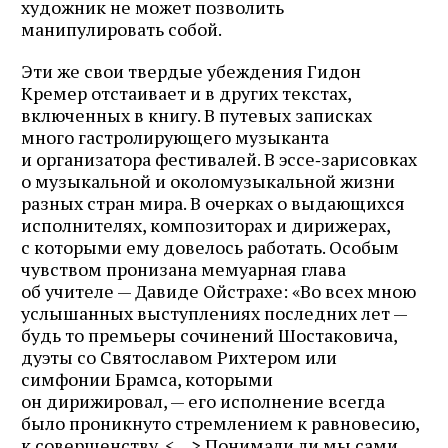
художник не может позволить
манипулировать собой.
Эти же свои твердые убеждения Гидон
Кремер отстаивает и в других текстах,
включенных в книгу. В путевых записках
много гастролирующего музыканта
и организатора фестивалей. В эссе‑зарисовках
о музыкальной и околомузыкальной жизни
разных стран мира. В очерках о выдающихся
исполнителях, композиторах и дирижерах,
с которыми ему довелось работать. Особым
чувством пронизана мемуарная глава
об учителе — Давиде Ойстрахе: «Во всех мною
услышанных выступлениях последних лет —
будь то премьеры сочинений Шостаковича,
дуэты со Святославом Рихтером или
симфонии Брамса, которыми
он дирижировал, — его исполнение всегда
было проникнуто стремлением к равновесию,
к совершенству.
<…>
Понимали ли мы сами,