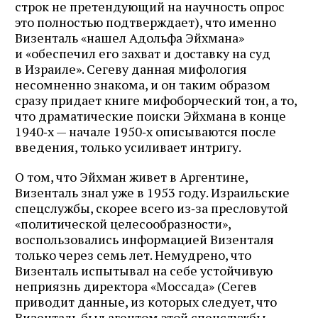
строк не претендующий на научность опрос
это полностью подтверждает), что именно
Визенталь «нашел Адольфа Эйхмана»
и «обеспечил его захват и доставку на суд
в Израиле». Сегеву данная мифология
несомненно знакома, и он таким образом
сразу придает книге мифоборческий тон, а то,
что драматические поиски Эйхмана в конце
1940‑х — начале 1950‑х описываются после
введения, только усиливает интригу.
О том, что Эйхман живет в Аргентине,
Визенталь знал уже в 1953 году. Израильские
спецслужбы, скорее всего из‑за пресловутой
«политической целесо­образности»,
воспользовались информацией Визенталя
только через семь лет. Немудрено, что
Визенталь испытывал на себе устойчивую
неприязнь директора «Моссада» (Сегев
приводит данные, из которых следует, что
Визенталь был агентом этой спецслужбы