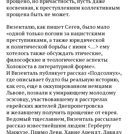
прощено, но причастность, пусть даже
косвенная, к преступ­лениям коллективным
прощена быть не может.
Визенталю, как пишет Сегев, было мало
«одной только погони за нацистскими
преступниками, а также юридической
и политической борьбы с ними
<…>
ему
хотелось также обсуждать этические,
философские и теологические аспекты
Холокоста в литературной форме».
И Визенталь публикует рассказ «Подсолнух»,
где описывает будто бы реальную историю,
как его, еще в оккупированном немцами
Львове, позвали к умирающему молодому
эсэсовцу, участвовавшему в расстрелах
еврейских жителей Днепропетровска
и желавшему получить прощение от еврея.
Ведомый тщеславием, Визенталь рассылает
рассказ известнейшим людям: Герберту
Маркузе, Примо Леви, Ханне Арендт, Давиду