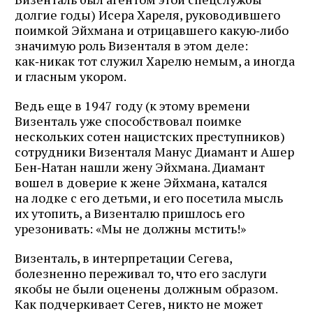
долгие годы) Исера Хареля, руководившего
поимкой Эйхмана и отрицавшего какую‑либо
значимую роль Визенталя в этом деле:
как‑никак тот служил Харелю немым, а иногда
и гласным укором.
Ведь еще в 1947 году (к этому времени
Визенталь уже способствовал поимке
нескольких сотен нацистских преступников)
сотрудники Визенталя Манус Диа­мант и Ашер
Бен‑Натан нашли жену Эйхмана. Диамант
вошел в доверие к жене Эйхмана, катался
на лодке с его детьми, и его посетила мысль
их утопить, а Визенталю пришлось его
урезонивать: «Мы не должны мстить!»
Визенталь, в интерпретации Сегева,
болезненно переживал то, что его заслуги
якобы не были оценены должным образом.
Как подчеркивает Сегев, никто не может