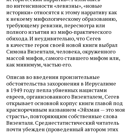
по интенсивности «левизны», «новые
историки» относятся к этому нарративу как
к некоему мифологическому образованию,
требующему ревизии, пересмотра или
полного изъятия из мифо‑практического
обихода. И не­удивительно, что Сегев
в качестве героя своей новой книги выбрал
Симона Визенталя, человека, окруженного
массой мифов, самого ставшего мифом или,
как минимум, частью его.
Описав во введении пронзительные
обстоятельства захоронения в Иерусалиме
в 1949 году пепла убиенных нацистами
евреев, организованного Визенталем, Сегев
открывает основной корпус книги главой под
красноречивым названием «Эйхман — это моя
страсть», повторяющим собственные слова
Визенталя. Среднестатистический читатель
почти убежден (проведенный автором этих