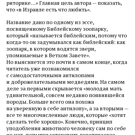
риторике…» Главная цель автора — показать,
что «в Израиле есть что любить».
Название дано по одному из эссе,
посвященному Библейскому зоопарку,
который «называется библейским, потому что
когда‑то он задумывался как библейский: как
зоопарк, в котором водятся звери,
упоминаемые в Ветхом Завете».
Но выясняется это почти в самом конце, когда
читатель уже познакомился
с самодостаточными антилопами
и доброжелательными медведями. На самом
деле за первыми скрывается «молодая мать
удивительной, совсем недавно появившейся
Журнал ЛЕХАИМ в вашем
породы. Больше всего она похожа
на уверенную в себе антилопу», а за вторыми —
email
все те многочисленные люди, которые «хотят
сделать тебе хорошо». Конечно, принцип
Подпишитесь на рассылку журнала ЛЕХАИМ и получайте
уподобления животного человеку сам по себе
самые интересные публикации с сайта по электронной
не нов, попытки установить генетическое