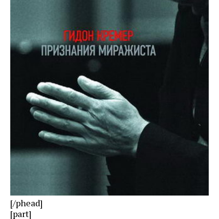
[/phead]
[part]