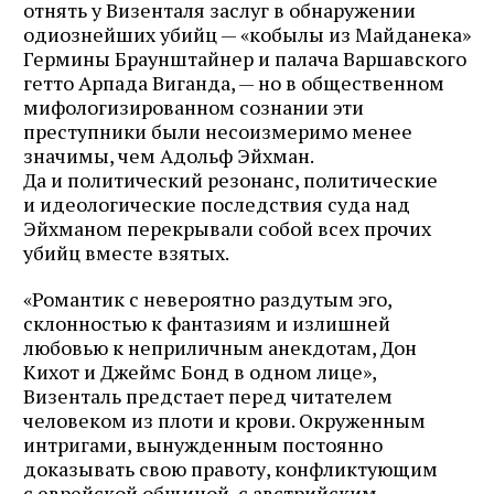
отнять у Визенталя заслуг в обнаружении
одиознейших убийц — «кобылы из Майданека»
Гермины Браунштайнер и палача Варшавского
гетто Арпада Виганда, — но в общественном
мифологизированном сознании эти
преступники были несоизмеримо менее
значимы, чем Адольф Эйхман.
Да и политический резонанс, политические
и идеологические последствия суда над
Эйхманом перекрывали собой всех прочих
убийц вместе взятых.
«Романтик с невероятно раздутым эго,
склонностью к фантазиям и излишней
любовью к неприличным анекдотам, Дон
Кихот и Джеймс Бонд в одном лице»,
Визенталь предстает перед читателем
человеком из плоти и крови. Окруженным
интригами, вынужденным постоянно
доказывать свою правоту, конфликтующим
с еврейской общиной, с австрийским