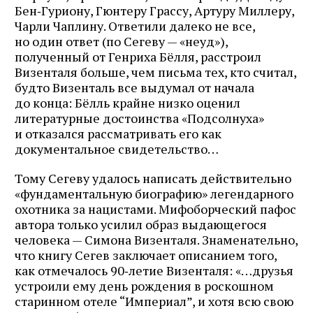
Бен‑Гуриону, Гюнтеру Грассу, Артуру Миллеру,
Чарли Чаплину. Ответили далеко не все,
но один ответ (по Сегеву — «неуд»),
полученный от Генриха Бёлля, расстроил
Визенталя больше, чем письма тех, кто считал,
будто Визенталь все выдумал от начала
до конца: Бёлль крайне низко оценил
литературные достоинства «Подсолнуха»
и отказался рассматривать его как
документальное свидетельство…
Тому Сегеву удалось написать действительно
«фундаментальную биографию» легендарного
охотника за нацистами. Мифоборческий пафос
автора только усилил образ выдающегося
человека — Симона Визенталя. Знаменательно,
что книгу Сегев заключает описанием того,
как отмечалось 90‑летие Визенталя: «…друзья
устроили ему день рождения в роскошном
старинном отеле “Империал”, и хотя всю свою