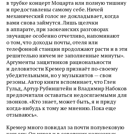
в трубке концерт Моцарта или полную тишину
и предоставлены самому себе. Ничей
механический голос не докладывает, когда
вами снова займутся. Лишь щелчки
в аппарате, при заокеанских разговорах
звучащие особенно отчетливо, напоминают
о том, что доходы почты, отеля или
телефонной станции продолжают расти и в эти
решительно ничем не заполненные минуты».
Аргументы защитников рациональности
и деловитости Кремер признаёт по‑своему
убедительными, но у музыкантов — свои
резоны. Автор книги вспоминает, что Глен
Гульд, Артур Рубинштейн и Владимир Набоков
предпочитали оставаться недосягаемыми для
звонков. «Кто знает, может быть, я и приду
когда‑нибудь к тому же мнению. Пока еще
отзываюсь».
Кремер много повидал за почти полувековую
карьеру. Он играл и в советских колхозных