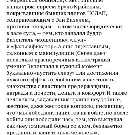
канцлером‑евреем Бруно Крайским,
покрывавшим бывших членов НСДАП,
соперничающим с Эли Визелем,
противостоящим — в том числе юридически,
в зале суда, — тем, кто заявлял будто
Визенталь «мошенник», «лгун»
и «фальсификатор». А еще тщеславным,
склонным к манипуляции (Сегев дает
несколько красноречивых иллюстраций
умения Визенталя в нужный момент
буквально «пустить слезу» для достижения
нужного эффекта), любящим известность,
знакомства с властями предержащими,
награды и почести, деньги и комфорт. И также
человеком, задававшим крайне неудобные,
жесткие, даже жестокие вопросы, писавшим,
что «мы победили нацистов на войне, но после
войны они победили нас», тем, кто выступал
как «неутомимый борец со злом, беззаветно
преданный защите прав человека»,