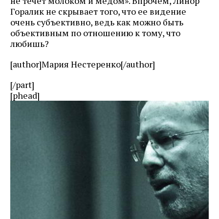
не течет молоком и медом». Впрочем, Линор
Горалик не скрывает того, что ее видение
очень субъективно, ведь как можно быть
объективным по отношению к тому, что
любишь?
[author]Мария Нестеренко[/author]
[/part]
[phead]