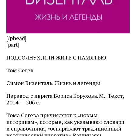
[/phead]
[part]
ПОДСОЛНУХ, ИЛИ ЖИТЬ С ПАМЯТЬЮ
Том Сегев
Симон Визенталь. Жизнь и легенды
Перевод с иврита Бориса Борухова. М.: Текст,
2014. — 506 с.
Тома Сегева причисляют к «новым
историкам», которые, как указывают словари
и справочники, «оспаривают традиционный
исторический нарратив». Различаясь