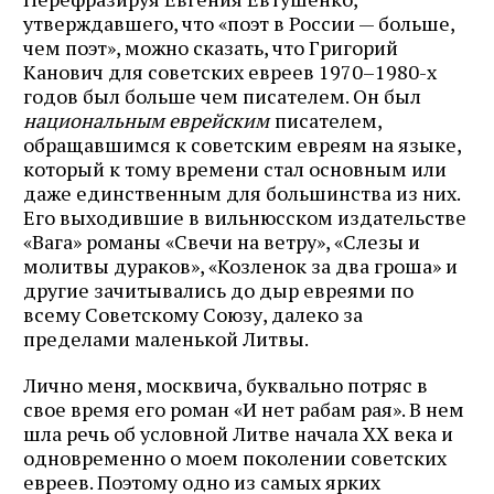
утверждавшего, что «поэт в России — больше,
чем поэт», можно сказать, что Григорий
Канович для советских евреев 1970–1980-х
годов был больше чем писателем. Он был
национальным еврейским
писателем,
обращавшимся к советским евреям на языке,
который к тому времени стал основным или
даже единственным для большинства из них.
Его выходившие в вильнюсском издательстве
«Вага» романы «Свечи на ветру», «Слезы и
молитвы дураков», «Козленок за два гроша» и
другие зачитывались до дыр евреями по
всему Советскому Союзу, далеко за
пределами маленькой Литвы.
Лично меня, москвича, буквально потряс в
свое время его роман «И нет рабам рая». В нем
шла речь об условной Литве начала ХХ века и
одновременно о моем поколении советских
евреев. Поэтому одно из самых ярких