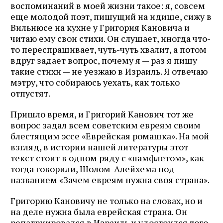
воспоминаний в моей жизни такое: я, совсем
еще молодой поэт, пишущий на идише, сижу в
Вильнюсе на кухне у Григория Кановича и
читаю ему свои стихи. Он слушает, иногда что-
то переспрашивает, чуть-чуть хвалит, а потом
вдруг задает вопрос, почему я — раз я пишу
такие стихи — не уезжаю в Израиль. Я отвечаю
мэтру, что собираюсь уехать, как только
отпустят.
Пришло время, и Григорий Канович тот же
вопрос задал всем советским евреям своим
блестящим эссе «Еврейская ромашка». На мой
взгляд, в истории нашей литературы этот
текст стоит в одном ряду с «памфлетом», как
тогда говорили, Шолом-Алейхема под
названием «Зачем евреям нужна своя страна».
Григорию Кановичу не только на словах, но и
на деле нужна была еврейская страна. Он
репатриировался в Израиль и удостоился того,