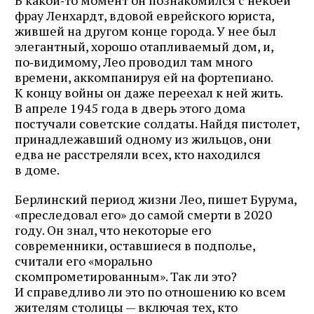
В какой‑то момент он познакомился с некоей
фрау Ленхардт, вдовой еврейского юриста,
жившей на другом конце города. У нее был
элегантный, хорошо отапливаемый дом, и,
по‑видимому, Лео проводил там много
времени, аккомпанируя ей на фортепиано.
К концу войны он даже переехал к ней жить.
В апреле 1945 года в дверь этого дома
постучали советские солдаты. Найдя пистолет,
принадлежавший одному из жильцов, они
едва не расстреляли всех, кто находился
в доме.
Берлинский период жизни Лео, пишет Бурума,
«преследовал его» до самой смерти в 2020
году. Он знал, что некоторые его
современники, оставшиеся в подполье,
считали его «морально
скомпрометированным». Так ли это?
И справедливо ли это по отношению ко всем
жителям столицы — включая тех, кто