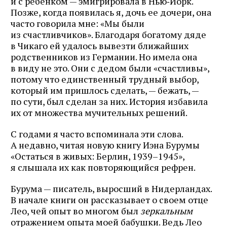
и с ребенком — эмигрировала в Нью‑Йорк.
Позже, когда появилась я, дочь ее дочери, она
часто говорила мне: «Мы были
из счастливчиков». Благодаря богатому дяде
в Чикаго ей удалось вывезти ближайших
родственников из Германии. Но имела она
в виду не это. Они с дедом были «счастливы»,
потому что единственный трудный выбор,
который им пришлось сделать, — бежать, —
по сути, был сделан за них. История избавила
их от множества мучительных решений.
С годами я часто вспоминала эти слова.
А недавно, читая новую книгу Иэна Бурумы
«Остаться в живых: Берлин, 1939–1945»,
я слышала их как повторяющийся рефрен.
Бурума — писатель, выросший в Нидерландах.
В начале книги он рассказывает о своем отце
Лео, чей опыт во многом был
зеркальным
отражением опыта моей бабушки. Ведь Лео