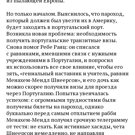
из пылающей Европы.
Но только началом. Выяснилось, что пароход,
который должен был увезти их в Америку,
будет заходить в португальский порт.
Возникла новая проблема: необходимость
получить португальские транзитные визы.
Снова помог Ребе Раяц: он списался
с раввинами, имевшими связи с нужными
учреждениями в Португалии, и попросил
их использовать все свое влияние, чтобы его
зять, «гениальный наставник и учитель, раввин
Менахем‑Мендл Шнеерсон», и его дочь как
можно скорее получили визы для проезда
через Португалию. Попытка увенчалась
успехом: с огромными трудностями были
получены билеты на пароход, однако
буквально перед самым отплытием рабби
Менахем‑Мендл получил срочную телеграмму
от тестя: не ехать. Как истинные хасиды, чета
Шнеерсон немедленно, не направляя