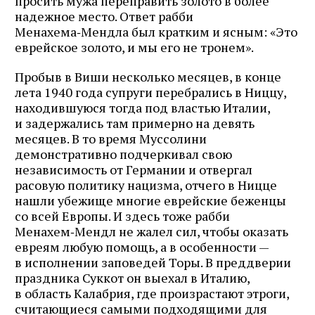
просить мужа переправить золото в более
надежное место. Ответ рабби
Менахема‑Мендла был кратким и ясным: «Это
еврейское золото, и мы его не тронем».
Пробыв в Виши несколько месяцев, в конце
лета 1940 года супруги перебрались в Ниццу,
находившуюся тогда под властью Италии,
и задержались там примерно на девять
месяцев. В то время Муссолини
демонстративно подчеркивал свою
независимость от Германии и отвергал
расовую политику нацизма, отчего в Ницце
нашли убежище многие еврейские беженцы
со всей Европы. И здесь тоже рабби
Менахем‑Мендл не жалел сил, чтобы оказать
евреям любую помощь, а в особенности —
в исполнении заповедей Торы. В преддверии
праздника Суккот он выехал в Италию,
в область Калабрия, где произрастают этроги,
считающиеся самыми подходящими для