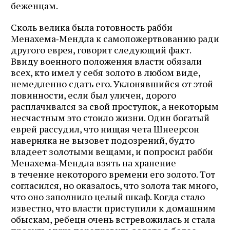
беженцам.
Сколь велика была готовность рабби
Менахема‑Мендла к самопожертвованию ради
другого еврея, говорит следующий факт.
Ввиду военного положения власти обязали
всех, кто имел у себя золото в любом виде,
немедленно сдать его. Уклонявшийся от этой
повинности, если был уличен, дорого
расплачивался за свой проступок, а некоторым
несчастным это стоило жизни. Один богатый
еврей рассудил, что нищая чета Шнеерсон
наверняка не вызовет подозрений, будто
владеет золотыми вещами, и попросил рабби
Менахема‑Мендла взять на хранение
в течение некоторого времени его золото. Тот
согласился, но оказалось, что золота так много,
что оно заполнило целый шкаф. Когда стало
известно, что власти приступили к домашним
обыскам, ребецн очень встревожилась и стала