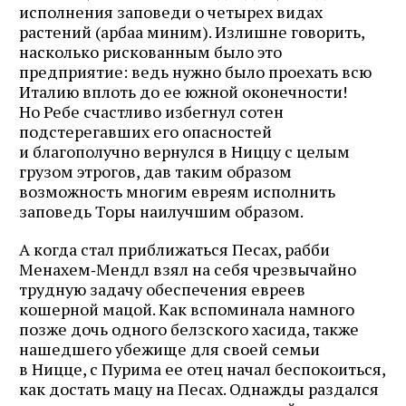
исполнения заповеди о четырех видах
растений (арбаа миним). Излишне говорить,
насколько рискованным было это
предприятие: ведь нужно было проехать всю
Италию вплоть до ее южной оконечности!
Но Ребе счастливо избегнул сотен
подстерегавших его опасностей
и благополучно вернулся в Ниццу с целым
грузом этрогов, дав таким образом
возможность многим евреям исполнить
заповедь Торы наилучшим образом.
А когда стал приближаться Песах, рабби
Менахем‑Мендл взял на себя чрезвычайно
трудную задачу обеспечения евреев
кошерной мацой. Как вспоминала намного
позже дочь одного белзского хасида, также
нашедшего убежище для своей семьи
в Ницце, с Пурима ее отец начал беспокоиться,
как достать мацу на Песах. Однажды раздался