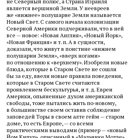
не Северный полюс, а Страна Израиля
является вершиной Земли. У неевреев
же «нижнее» полушарие Земли называется
Новый Свет. С самого начала колонизации
Северной Америки подчеркивали, что в ней
все — новое: «Новая Англия», «Новый Йорк»,
«Новая Франция» и т. п. А в сущности,
доказали, что живут в поистине «нижнем
полушарии Земли», «вверх ногами»
по отношению к «верхнему». Изобрели новые
блюда, которые в Старом Свете не сошли
бы за еду, ввели новые правила поведения,
которые в Старом Свете считаются
проявлением бескультурья, и т. д. Евреи
Америки, опьяненные духом американской
свободы, тоже пытались жить по‑новому,
в большинстве своем оставив соблюдение
заповедей Торы в своем алте гейм — старом
доме, то есть Европе, — со всеми
практическими выводами (пример — «новый
Йом Кипур», описанный в «Мальчике Мотле»