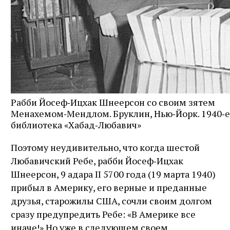
Рабби Йосеф‑Ицхак Шнеерсон со своим зятем
Менахемом‑Мендлом. Бруклин, Нью‑Йорк. 1940‑е
библиотека «Хабад‑Любавич»
Поэтому неудивительно, что когда шестой
Любавичский Ребе, рабби Йосеф‑Ицхак
Шнеерсон, 9 адара II 5700 года (19 марта 1940)
прибыл в Америку, его верные и преданные
друзья, старожилы США, сочли своим долгом
сразу предупредить Ребе: «В Америке все
иначе!» Но уже в следующем своем