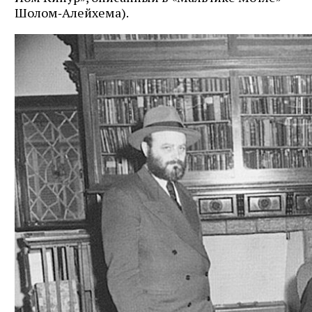
Шолом‑Алейхема).