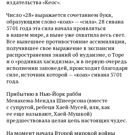
издательства «Кеос».
Число «28» выражается сочетанием букв,
образующим слово «коах» — «сила». 28 сивана
5701 года эта сила начала проявляться
в нашем мире, а ныне уже охватила весь свет.
Все нынешнее противостояние ассимиляции,
получившее свое выражение в экспансии
распространения знаний об иудаизме, о Торе
и о «родниках хасидизма», и в первую очередь
исполнении заповедей, происходит благодаря
силе, источник которой — «коах» сивана 5701
года.
Прибытию в Нью‑Йорк рабби
Менахема‑Мендла Шнеерсона (вместе
с супругой, ребецн Хаей‑Мусей, или, как
ее еще называют, Хаей‑Мушкой)
предшествовала целая цепь настоящих чудес.
На момент начала Второй мировой войны