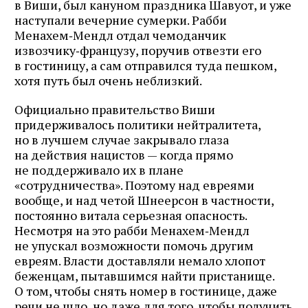
в Виши, был кануном праздника Шавуот, и уже
наступали вечерние сумерки. Рабби
Менахем‑Мендл отдал чемоданчик
извозчику‑французу, поручив отвезти его
в гостиницу, а сам отправился туда пешком,
хотя путь был очень неблизкий.
Официально правительство Виши
придерживалось политики нейтралитета,
но в лучшем случае закрывало глаза
на действия нацистов — когда прямо
не поддерживало их в плане
«сотрудничества». Поэтому над евреями
вообще, и над четой Шнеерсон в частности,
постоянно витала серьезная опасность.
Несмотря на это рабби Менахем‑Мендл
не упускал возможности помочь другим
евреям. Власти доставляли немало хлопот
беженцам, пытавшимся найти пристанище.
О том, чтобы снять номер в гостинице, даже
речи не шло, но даже для того, чтобы получить