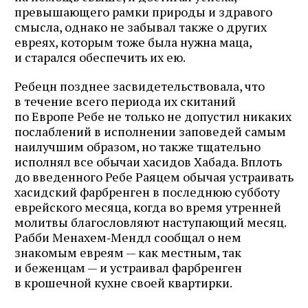
превышающего рамки природы и здравого
смысла, однако не забывал также о других
евреях, которым тоже была нужна маца,
и старался обеспечить их ею.
Ребецн позднее засвидетельствовала, что
в течение всего периода их скитаний
Журнал ЛЕХАИМ в вашем
по Европе Ребе не только не допустил никаких
послаблений в исполнении заповедей самым
email
наилучшим образом, но также тщательно
исполнял все обычаи хасидов Хабада. Вплоть
Подпишитесь на рассылку журнала ЛЕХАИМ и получайте
до введенного Ребе Раяцем обычая устраивать
самые интересные публикации с сайта по электронной
хасидский фарбренген в последнюю субботу
почте
еврейского месяца, когда во время утренней
молитвы благословляют наступающий месяц.
Рабби Менахем‑Мендл сообщал о нем
знакомым евреям — как местным, так
и беженцам — и устраивал фарбренген
Подписаться
в крошечной кухне своей квартирки.