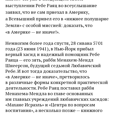
выступлении Ребе Раяц во всеуслышание
заявил, что не сам приехал в Америку,
а Всевышний привел его в «нижнее полушарие
Земли» с особой миссией: доказать, что
«в Америке — не иначе!».
Немногим более года спустя, 28 сивана 5701
года (23 июня 1941), в Нью‑Йорк прибыл
верный хасид и надежный помощник Ребе
Раяца — его зять, рабби Менахем‑Мендл
Шнеерсон, будущий седьмой Любавичский
Ребе. И вот тогда доказательство, что
«в Америке — не иначе», претворилось
в различные формы конкретной практической
деятельности. Ребе Раяц поставил рабби
Менахема‑Мендла во главе основанных
им главных учреждений любавичских хасидов:
«Махане Исраэль» и «Центра по вопросам
воспитания», а несколько позже — книжного