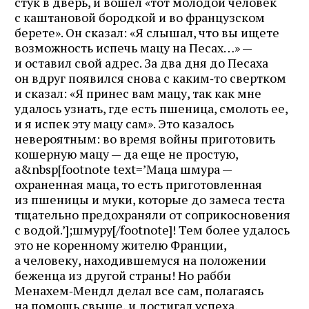
стук в дверь, и вошел «тот молодой человек
с каштановой бородкой и во французском
берете». Он сказал: «Я слышал, что вы ищете
возможность испечь мацу на Песах…» —
и оставил свой адрес. За два дня до Песаха
он вдруг появился снова с каким‑то свертком
и сказал: «Я принес вам мацу, так как мне
удалось узнать, где есть пшеница, смолоть ее,
и я испек эту мацу сам». Это казалось
невероятным: во время войны приготовить
кошерную мацу — да еще не простую,
а&nbsp[footnote text=’Маца шмура —
охраненная маца, то есть приготовленная
из пшеницы и муки, которые до замеса теста
тщательно предохраняли от соприкосновения
с водой.’];шмуру[/footnote]! Тем более удалось
это не коренному жителю Франции,
а человеку, находившемуся на положении
беженца из другой страны! Но рабби
Менахем‑Мендл делал все сам, полагаясь
на помощь свыше, и достигал успеха,