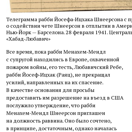
Телеграмма рабби Йосефа‑Ицхака Шнеерсона с п
о содействии чете Шнеерсон в отплытии в Амери
Нью‑Йорк — Барселона. 28 февраля 1941. Централ
«Хабад‑Любавич»
Все время, пока рабби Менахем‑Мендл
с супругой находились в Европе, охваченной
пожаром войны, его тесть, Любавичский Ребе,
рабби Йосеф‑Ицхак (Раяц), не прекращал
усилий, направленных на их спасение.
В качестве основания для просьбы
предоставить им разрешение на въезд в США
послужило утверждение, что рабби
Менахем‑Мендл Шнеерсон приглашен
на должность раввина. Оно было сочтено,
в принципе, достаточным, однако началась