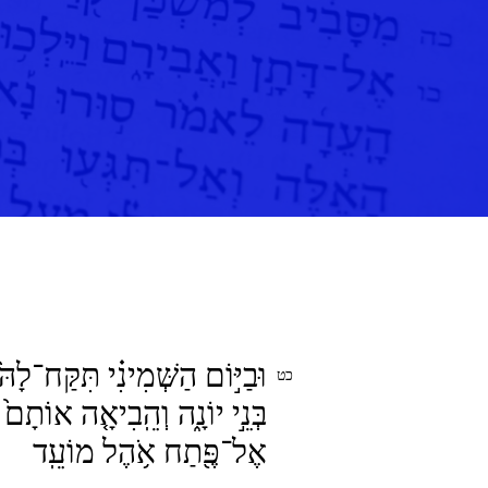
וּבַיּ֣וֹם הַשְּׁמִינִ֗י תִּקַּח־לָהּ֙
בְּנֵ֣י יוֹנָ֑ה וְהֵֽבִיאָ֤ה אוֹתָם֙
אֶל־פֶּ֖תַח אֹ֥הֶל מוֹעֵֽד