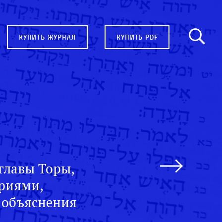
купить журнал
купить pdf
главы Торы,
ариями,
 объяснения