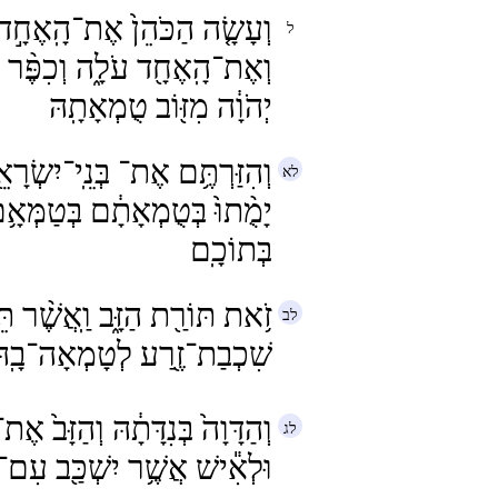
וְעָשָׂ֤ה הַכֹּהֵן֙ אֶת־הָֽאֶחָ֣
וְאֶת־הָֽאֶחָ֖ד עֹלָ֑ה וְכִפֶּ֨ר עָ
יְהֹוָ֔ה מִזּ֖וֹב טֻמְאָתָֽהּ
וְהִזַּרְתֶּ֥ם אֶת־ בְּנֵֽי־יִשְׂרָ
יָמֻ֨תוּ֙ בְּטֻמְאָתָ֔ם בְּטַמְּאָ
בְּתוֹכָֽם
זֹ֥את תּוֹרַ֖ת הַזָּ֑ב וַֽאֲשֶׁ֨ר תֵּ
שִׁכְבַת־זֶ֖רַע לְטָמְאָה־בָֽהּ
וְהַדָּוָה֙ בְּנִדָּתָ֔הּ וְהַזָּב֙ אֶת־
וּלְאִ֕ישׁ אֲשֶׁ֥ר יִשְׁכַּ֖ב עִם