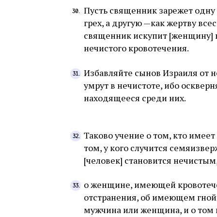
Пусть священник зарежет одну [
грех, а другую —как жертву все
священник искупит [женщину] 
нечистого кровотечения.
Избавляйте сынов Израиля от 
умрут в нечистоте, ибо осквер
находящееся среди них.
Таково учение о том, кто имее
том, у кого случится семяизвер
[человек] становится нечистым
о женщине, имеющей кровотече
отстранения, об имеющем гной
мужчина или женщина, и о том