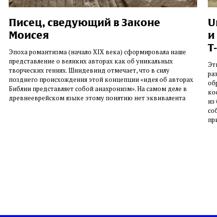
Писец, сведующий в Законе
U
Моисея
и
T
Эпоха романтизма (начало XIX века) сформировала наше
представление о великих авторах как об уникальных
Эт
творческих гениях. Шнидевинд отмечает, что в силу
ра
позднего происхождения этой концепции «идея об авторах
об
Библии представляет собой анахронизм». На самом деле в
ко
древнееврейском языке этому понятию нет эквивалента
из
со
пр