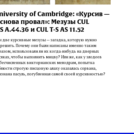
niversity of Cambridge: «Курсив —
 снова провал»: Мезузы CUL
‑S A.44.36 и CUL T‑S AS 11.52
и две курсивные мезузы — загадка, которую нужно
зрешить. Почему они были написаны именно таким
разом, использовали ли их когда‑нибудь на дверных
сяках, чтобы выполнить мицву? Или же, как у злодеев
 бесчисленных викторианских мелодрам, попытка
блюсти строгую писцовую алаху оказалась сорвана,
изнана пасуль, погубленная самой своей курсивностью?