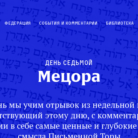
Федерация
События и комментарии
Библиотека
День седьмой
Мецора
ь мы учим отрывок из недельной 
тствующий этому дню, с коммент
и в себе самые ценные и глубокие
смысла Письменной Торы