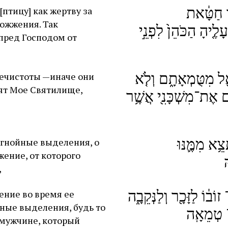
ד חַטָּ֔את
птицу] как жертву за
сожжения. Так
לֶ֤יהָ הַכֹּהֵן֙ לִפְנֵ֣י
пред Господом от
אֵ֖ל מִטֻּמְאָתָ֑ם וְלֹ֤א
нечистоты —иначе они
нят Мое Святилище,
֥ם אֶת־מִשְׁכָּנִ֖י אֲשֶׁ֥ר
צֵ֥א מִמֶּ֛נּוּ
т гнойные выделения, о
жение, от которого
,
 זוֹב֔וֹ לַזָּכָ֖ר וְלַנְּקֵבָ֑ה
ние во время ее
ные выделения, будь то
־ טְמֵאָֽה
 мужчине, который