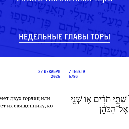
НЕДЕЛЬНЫЕ ГЛАВЫ ТОРЫ
27 декабря
7 тевета
2025
5786
 שְׁתֵּ֣י תֹרִ֔ים א֥וֹ שְׁנֵ֖י
мет двух горлиц или
ет их священнику, ко
 אֶל־הַכֹּהֵ֔ן