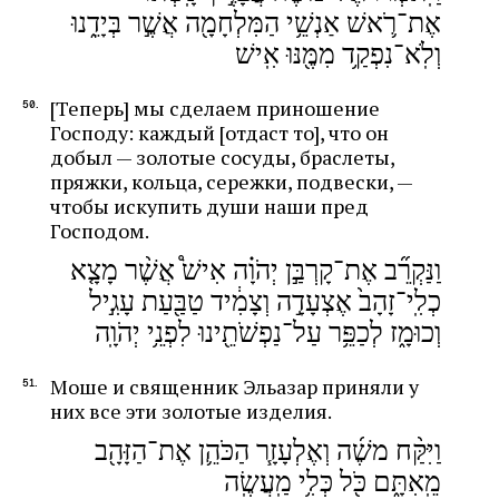
אֶת־רֹ֛אשׁ אַנְשֵׁ֥י הַמִּלְחָמָ֖ה אֲשֶׁ֣ר בְּיָדֵ֑נוּ
וְלֹֽא־נִפְקַ֥ד מִמֶּ֖נּוּ אִֽישׁ
[Теперь] мы сделаем приношение
Господу: каждый [отдаст то], что он
добыл — золотые сосуды, браслеты,
пряжки, кольца, сережки, подвески, —
чтобы искупить души наши пред
Господом.
וַנַּקְרֵ֞ב אֶת־קָרְבַּ֣ן יְהֹוָ֗ה אִישׁ֩ אֲשֶׁ֨ר מָצָ֤א
כְלִֽי־זָהָב֙ אֶצְעָדָ֣ה וְצָמִ֔יד טַבַּ֖עַת עָגִ֣יל
וְכוּמָ֑ז לְכַפֵּ֥ר עַל־נַפְשֹׁתֵ֖ינוּ לִפְנֵ֥י יְהֹוָֽה
Моше и священник Эльазар приняли у
них все эти золотые изделия.
וַיִּקַּ֨ח משֶׁ֜ה וְאֶלְעָזָ֧ר הַכֹּהֵ֛ן אֶת־הַזָּהָ֖ב
מֵֽאִתָּ֑ם כֹּ֖ל כְּלִ֥י מַֽעֲשֶֽׂה