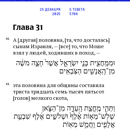
25 декабря
5 тевета
2025
5786
Глава 31
А [другая] половина, [та, что досталась]
сынам Израиля, — [все] то, что Моше
взял у людей, ходивших в поход, —
וּמִמַּֽחֲצִ֖ית בְּנֵ֣י יִשְׂרָאֵ֑ל אֲשֶׁר֙ חָצָ֣ה משֶׁ֔ה
מִן־הָֽאֲנָשִׁ֖ים הַצֹּֽבְאִֽים
эта половина для общины составила
триста тридцать семь тысяч пятьсот
[голов] мелкого скота,
וַתְּהִ֛י מֶֽחֱצַ֥ת הָֽעֵדָ֖ה מִן־הַצֹּ֑אן
שְׁלֽשׁ־מֵא֥וֹת אֶ֨לֶף֙ וּשְׁלשִׁ֣ים אֶ֔לֶף שִׁבְעַ֥ת
אֲלָפִ֖ים וַֽחֲמֵ֥שׁ מֵאֽוֹת