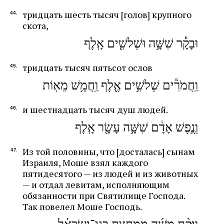
тридцать шесть тысяч [голов] крупного
скота,
וּבָקָ֕ר שִׁשָּׁ֥ה וּשְׁלשִׁ֖ים אָֽלֶף
тридцать тысяч пятьсот ослов
וַֽחֲמֹרִ֕ים שְׁלשִׁ֥ים אֶ֖לֶף וַֽחֲמֵ֥שׁ מֵאֽוֹת
и шестнадцать тысяч душ людей.
וְנֶ֣פֶשׁ אָדָ֔ם שִׁשָּׁ֥ה עָשָׂ֖ר אָֽלֶף
Из той половины, что [досталась] сынам
Израиля, Моше взял каждого
пятидесятого — из людей и из животных
— и отдал левитам, исполняющим
обязанности при Святилище Господа.
Так повелел Моше Господь.
וַיִּקַּ֨ח משֶׁ֜ה מִמַּֽחֲצִ֣ת בְּנֵֽי־יִשְׂרָאֵ֗ל