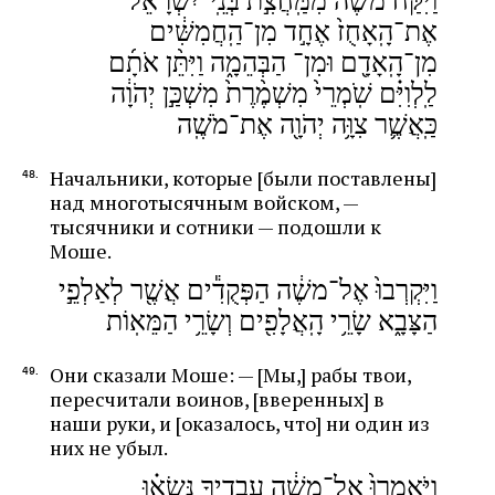
אֶת־הָֽאָחֻז֙ אֶחָ֣ד מִן־הַֽחֲמִשִּׁ֔ים
מִן־הָֽאָדָ֖ם וּמִן־ הַבְּהֵמָ֑ה וַיִּתֵּ֨ן אֹתָ֜ם
לַֽלְוִיִּ֗ם שֹֽׁמְרֵי֙ מִשְׁמֶ֨רֶת֙ מִשְׁכַּ֣ן יְהֹוָ֔ה
כַּֽאֲשֶׁ֛ר צִוָּ֥ה יְהֹוָ֖ה אֶת־מֹשֶֽׁה
Начальники, которые [были поставлены]
над многотысячным войском, —
тысячники и сотники — подошли к
Моше.
וַיִּקְרְבוּ֙ אֶל־משֶׁ֔ה הַפְּקֻדִ֕ים אֲשֶׁ֖ר לְאַלְפֵ֣י
הַצָּבָ֑א שָׂרֵ֥י הָֽאֲלָפִ֖ים וְשָׂרֵ֥י הַמֵּאֽוֹת
Они сказали Моше: — [Мы,] рабы твои,
пересчитали воинов, [вверенных] в
наши руки, и [оказалось, что] ни один из
них не убыл.
וַיֹּֽאמְרוּ֙ אֶל־משֶׁ֔ה עֲבָדֶ֣יךָ נָּֽשְׂא֗וּ