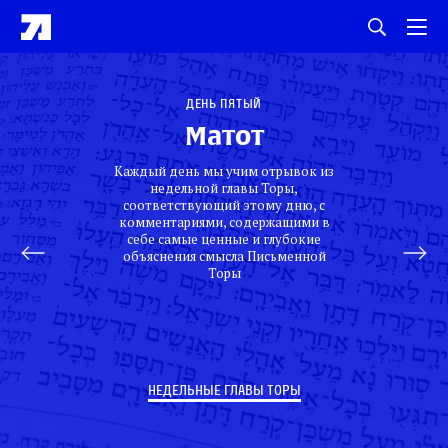
День пятый
Матот
Каждый день мы учим отрывок из
недельной главы Торы,
соответствующий этому дню, с
комментариями, содержащими в
себе самые ценные и глубокие
объяснения смысла Письменной
Торы
НЕДЕЛЬНЫЕ ГЛАВЫ ТОРЫ