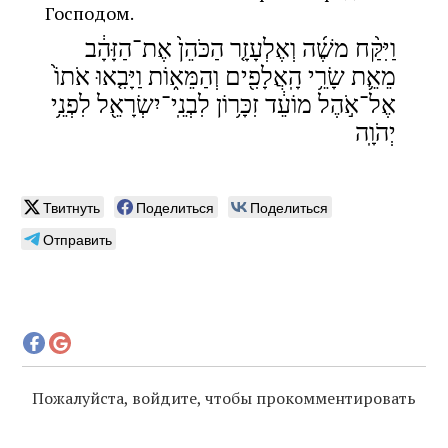
Господом.
וַיִּקַּ֨ח משֶׁ֜ה וְאֶלְעָזָ֤ר הַכֹּהֵן֙ אֶת־הַזָּהָ֔ב
מֵאֵ֛ת שָׂרֵ֥י הָֽאֲלָפִ֖ים וְהַמֵּא֑וֹת וַיָּבִ֤אוּ אֹתוֹ֙
אֶל־אֹ֣הֶל מוֹעֵ֔ד זִכָּר֥וֹן לִבְנֵֽי־יִשְׂרָאֵ֖ל לִפְנֵ֥י
יְהֹוָֽה
Твитнуть
Поделиться
Поделиться
Отправить
Пожалуйста, войдите, чтобы прокомментировать