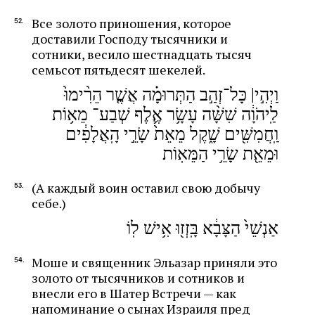
Все золото приношения, которое
доставили Господу тысячники и
сотники, весило шестнадцать тысяч
семьсот пятьдесят шекелей.
וַיְהִ֣י| כָּל־זְהַ֣ב הַתְּרוּמָ֗ה אֲשֶׁ֤ר הֵרִ֨ימוּ֙
לַֽיהֹוָ֔ה שִׁשָּׁ֨ה עָשָׂ֥ר אֶ֛לֶף שְׁבַע־ מֵא֥וֹת
וַֽחֲמִשִּׁ֖ים שָׁ֑קֶל מֵאֵת֙ שָׂרֵ֣י הָֽאֲלָפִ֔ים
וּמֵאֵ֖ת שָׂרֵ֥י הַמֵּאֽוֹת
(А каждый воин оставил свою добычу
себе.)
אַנְשֵׁי֙ הַצָּבָ֔א בָּֽזְז֖וּ אִ֥ישׁ לֽוֹ
Моше и священник Эльазар приняли это
золото от тысячников и сотников и
внесли его в Шатер Встречи — как
напоминание о сынах Израиля пред