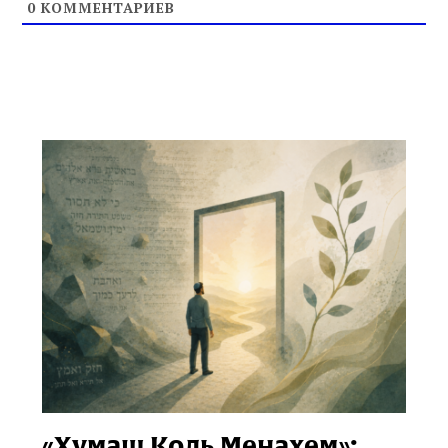
0
КОММЕНТАРИЕВ
«Хумаш Коль Менахем»: