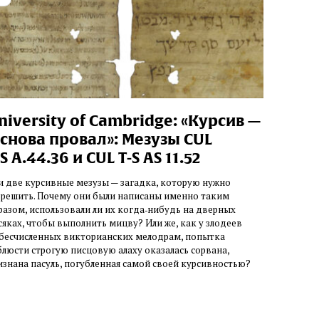
niversity of Cambridge: «Курсив —
 снова провал»: Мезузы CUL
‑S A.44.36 и CUL T‑S AS 11.52
и две курсивные мезузы — загадка, которую нужно
зрешить. Почему они были написаны именно таким
разом, использовали ли их когда‑нибудь на дверных
сяках, чтобы выполнить мицву? Или же, как у злодеев
 бесчисленных викторианских мелодрам, попытка
блюсти строгую писцовую алаху оказалась сорвана,
изнана пасуль, погубленная самой своей курсивностью?