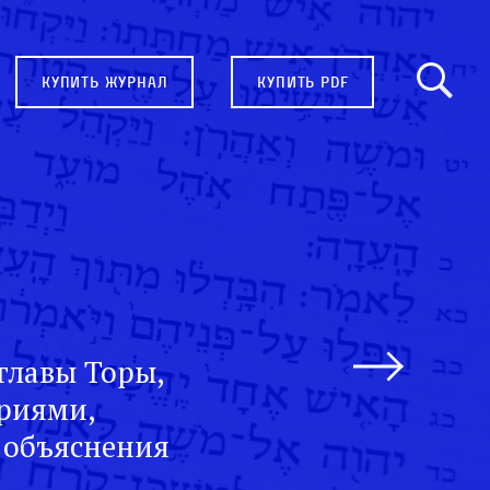
купить журнал
купить pdf
главы Торы,
ариями,
 объяснения