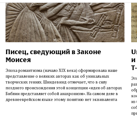
Писец, сведующий в Законе
U
Моисея
и
T
Эпоха романтизма (начало XIX века) сформировала наше
представление о великих авторах как об уникальных
Эт
творческих гениях. Шнидевинд отмечает, что в силу
ра
позднего происхождения этой концепции «идея об авторах
об
Библии представляет собой анахронизм». На самом деле в
ко
древнееврейском языке этому понятию нет эквивалента
из
со
пр