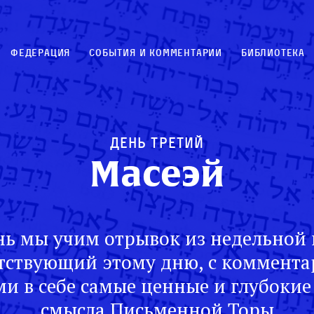
Федерация
События и комментарии
Библиотека
День третий
Масеэй
ь мы учим отрывок из недельной 
тствующий этому дню, с коммент
и в себе самые ценные и глубокие
смысла Письменной Торы