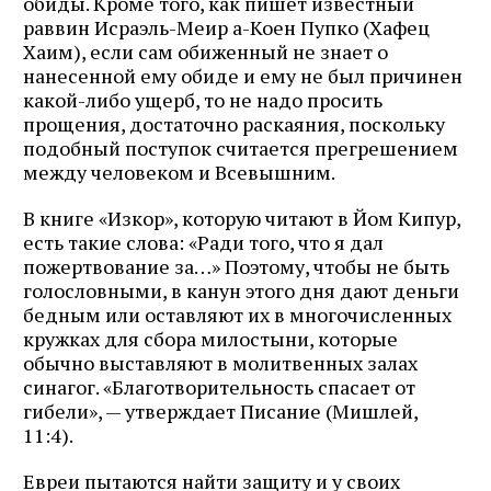
обиды. Кроме того, как пишет известный
раввин Исраэль-Меир а-Коен Пупко (Хафец
Хаим), если сам обиженный не знает о
нанесенной ему обиде и ему не был причинен
какой-либо ущерб, то не надо просить
прощения, достаточно раскаяния, поскольку
подобный поступок считается прегрешением
между человеком и Всевышним.
В книге «Изкор», которую читают в Йом Кипур,
есть такие слова: «Ради того, что я дал
пожертвование за…» Поэтому, чтобы не быть
голословными, в канун этого дня дают деньги
бедным или оставляют их в многочисленных
кружках для сбора милостыни, которые
обычно выставляют в молитвенных залах
синагог. «Благотворительность спасает от
гибели», — утверждает Писание (Мишлей,
11:4).
Евреи пытаются найти защиту и у своих