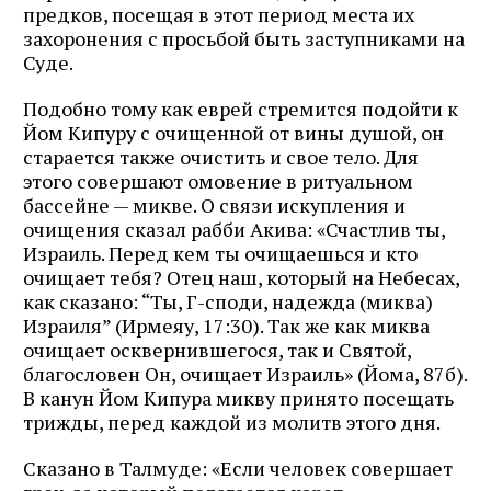
предков, посещая в этот период места их
захоронения с просьбой быть заступниками на
Суде.
Подобно тому как еврей стремится подойти к
Йом Кипуру с очищенной от вины душой, он
старается также очистить и свое тело. Для
этого совершают омовение в ритуальном
бассейне — микве. О связи искупления и
очищения сказал рабби Акива: «Счастлив ты,
Израиль. Перед кем ты очищаешься и кто
очищает тебя? Отец наш, который на Небесах,
как сказано: “Ты, Г-споди, надежда (миква)
Израиля” (Ирмеяу, 17:30). Так же как миква
очищает осквернившегося, так и Святой,
благословен Он, очищает Израиль» (Йома, 87б).
В канун Йом Кипура микву принято посещать
трижды, перед каждой из молитв этого дня.
Сказано в Талмуде: «Если человек совершает