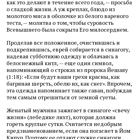
как это делают в течение всего года, — просьба
о сладкой жизни. А уж креплах, блюдо из
молотого мяса в оболочке из белого вареного
теста, — молитва о том, чтобы суровость
Всевышнего была сокрыта Его милосердием.
Проделав все положенное, очистившись и
подкрепившись, еврей собирается в синагогу,
надевая субботнюю одежду и облачаясь в
белоснежный китл, — еще один символ,
напоминающий о строках из пророка Йешаяу
(1:18): «Если будут ваши грехи красны, как
багряная шерсть, обелю их, как снег». Впрочем,
эта одежда напоминает также саван, побуждая
тем самым отрешиться от земной суеты.
Женатый мужчина зажигает в синагоге «свечу
жизни» (лебедике лихт), которая должна
гореть круглые сутки. Считается недобрым
предзнаменованием, если она погаснет в Йом
Кипур. Поэтому ее отдают служке синагоги,