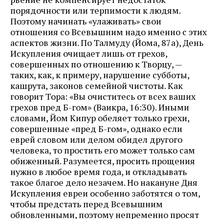
порядочности или терпимости к людям.
Поэтому начинать «улаживать» свои
отношения со Всевышним надо именно с этих
аспектов жизни. По Талмуду (Йома, 87а), День
Искупления очищает лишь от грехов,
совершенных по отношению к Творцу, —
таких, как, к примеру, нарушение субботы,
кашрута, законов семейной чистоты. Как
говорит Тора: «Вы очиститесь от всех ваших
грехов пред Б-гом» (Ваикра, 16:30). Иными
словами, Йом Кипур обеляет только грехи,
совершенные «пред Б-гом», однако если
еврей словом или делом обидел другого
человека, то простить его может только сам
обиженный. Разумеется, просить прощения
нужно в любое время года, и откладывать
такое благое дело незачем. Но накануне Дня
Искупления евреи особенно заботятся о том,
чтобы предстать перед Всевышним
обновленными, поэтому непременно просят