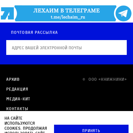
Почтовая рассылка
Архив
© OOO «КНИЖНИКИ»
Редакция
Медиа-кит
Контакты
На сайте
Политика в отношении обработки персональных
используются
данных
cookies. Продолжая
Принять