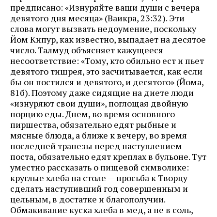
предписано: «Изнуряйте ваши души с вечера
девятого дня месяца» (Ваикра, 23:32). Эти
слова могут вызвать недоумение, поскольку
Йом Кипур, как известно, выпадает на десятое
число. Талмуд объясняет кажущееся
несоответствие: «Тому, кто обильно ест и пьет
девятого тишрея, это засчитывается, как если
бы он постился и девятого, и десятого» (Йома,
81б). Поэтому даже сидящие на диете люди
«изнуряют свои души», поглощая двойную
порцию еды. Днем, во время основного
пиршества, обязательно едят рыбные и
мясные блюда, а ближе к вечеру, во время
последней трапезы перед наступлением
поста, обязательно едят креплах в бульоне. Тут
уместно рассказать о пищевой символике:
круглые хлеба на столе — просьба к Творцу
сделать наступивший год совершенным и
цельным, в достатке и благополучии.
Обмакивание куска хлеба в мед, а не в соль,