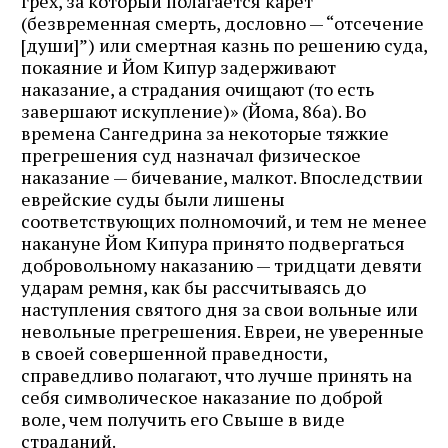
грех, за который полагается карет
(безвременная смерть, дословно — “отсечение
[души]”) или смертная казнь по решению суда,
покаяние и Йом Кипур задерживают
наказание, а страдания очищают (то есть
завершают искупление)» (Йома, 86а). Во
времена Сангедрина за некоторые тяжкие
прегрешения суд назначал физическое
наказание — бичевание, малкот. Впоследствии
еврейские суды были лишены
соответствующих полномочий, и тем не менее
накануне Йом Кипура принято подвергаться
добровольному наказанию — тридцати девяти
ударам ремня, как бы рассчитываясь до
наступления святого дня за свои вольные или
невольные прегрешения. Евреи, не уверенные
в своей совершенной праведности,
справедливо полагают, что лучше принять на
себя символическое наказание по доброй
воле, чем получить его Свыше в виде
страданий.