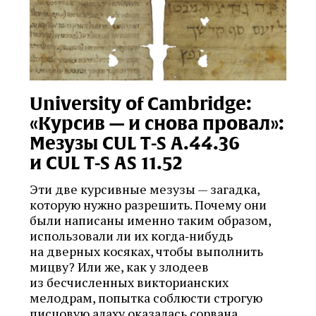
University of Cambridge:
«Курсив — и снова провал»:
Мезузы CUL T‑S A.44.36
и CUL T‑S AS 11.52
Эти две курсивные мезузы — загадка,
которую нужно разрешить. Почему они
были написаны именно таким образом,
использовали ли их когда‑нибудь
на дверных косяках, чтобы выполнить
мицву? Или же, как у злодеев
из бесчисленных викторианских
мелодрам, попытка соблюсти строгую
писцовую алаху оказалась сорвана,