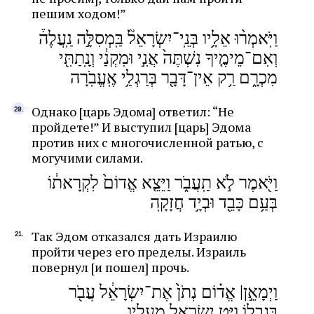
пешим ходом!”
וַיֹּֽאמְר֨וּ אֵלָ֥יו בְּנֵֽי־יִשְׂרָאֵל֘ בַּֽמְסִלָּ֣ה נַֽעֲלֶה֒
וְאִם־מֵימֶ֤יךָ נִשְׁתֶּה֙ אֲנִ֣י וּמִקְנַ֔י וְנָֽתַתִּ֖י
מִכְרָ֑ם רַ֥ק אֵין־דָּבָ֖ר בְּרַגְלַ֥י אֶֽעֱבֹֽרָה
Однако [царь Эдома] ответил: “Не
пройдете!” И выступил [царь] Эдома
против них с многочисленной ратью, с
могучими силами.
וַיֹּ֖אמֶר לֹ֣א תַֽעֲבֹ֑ר וַיֵּצֵ֤א אֱדוֹם֙ לִקְרָאת֔וֹ
בְּעַ֥ם כָּבֵ֖ד וּבְיָ֥ד חֲזָקָֽה
Так Эдом отказался дать Израилю
пройти через его пределы. Израиль
повернул [и пошел] прочь.
וַיְמָאֵ֣ן| אֱד֗וֹם נְתֹן֙ אֶת־יִשְׂרָאֵ֔ל עֲבֹ֖ר
בִּגְבֻל֑וֹ וַיֵּ֥ט יִשְׂרָאֵ֖ל מֵֽעָלָֽיו