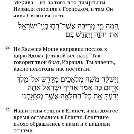
Мерива — из-за того, что [там] сыны
Израиля спорили с Господом, и там Он
явил Свою святость.
הֵ֚מָּה מֵ֣י מְרִיבָ֔ה אֲשֶׁר־רָב֥וּ בְנֵֽי־יִשְׂרָאֵ֖ל
אֶת־יְהֹוָ֑ה וַיִּקָּדֵ֖שׁ בָּֽם
Из Кадеша Моше направил послов к
царю Эдома [с такой вестью]: “Так
говорит твой брат, Израиль: Ты знаешь,
какие невзгоды нас постигли.
וַיִּשְׁלַ֨ח משֶׁ֧ה מַלְאָכִ֛ים מִקָּדֵ֖שׁ אֶל־מֶ֣לֶךְ
אֱד֑וֹם כֹּ֤ה אָמַר֙ אָחִ֣יךָ יִשְׂרָאֵ֔ל אַתָּ֣ה
יָדַ֔עְתָּ אֵ֥ת כָּל־הַתְּלָאָ֖ה אֲשֶׁ֥ר מְצָאָֽתְנוּ
Наши отцы сошли в Египет, и мы долгое
время оставались в Египте. Египтяне
плохо обращались с нами и с нашими
отцами.