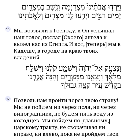
וַיֵּֽרְד֤וּ אֲבֹתֵ֨ינוּ֙ מִצְרַ֔יְמָה וַנֵּ֥שֶׁב בְּמִצְרַ֖יִם
יָמִ֣ים רַבִּ֑ים וַיָּרֵ֥עוּ לָ֛נוּ מִצְרַ֖יִם וְלַֽאֲבֹתֵֽינוּ
Мы воззвали к Господу, и Он услышал
наш голос, послал [Своего] ангела и
вывел нас из Египта. И вот, [теперь] мы в
Кадеше, в городе на краю твоих
владений.
וַנִּצְעַ֤ק אֶל־יְהֹוָה֙ וַיִּשְׁמַ֣ע קֹלֵ֔נוּ וַיִּשְׁלַ֣ח
מַלְאָ֔ךְ וַיֹּֽצִאֵ֖נוּ מִמִּצְרָ֑יִם וְהִנֵּה֙ אֲנַ֣חְנוּ
בְקָדֵ֔שׁ עִ֖יר קְצֵ֥ה גְבוּלֶֽךָ
Позволь нам пройти через твою страну!
Мы не пойдем ни через поля, ни через
виноградники, не будем пить воду из
колодцев. Мы пойдем по [главному,]
царскому тракту, не сворачивая ни
вправо, ни влево, пока не пройдем твои