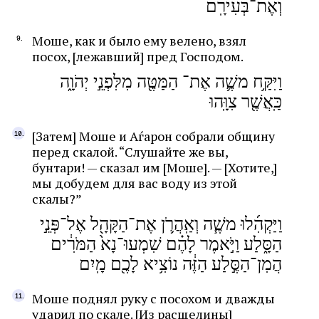
וְאֶת־בְּעִירָֽם
Моше, как и было ему велено, взял
посох, [лежавший] пред Господом.
וַיִּקַּ֥ח משֶׁ֛ה אֶת־ הַמַּטֶּ֖ה מִלִּפְנֵ֣י יְהֹוָ֑ה
כַּֽאֲשֶׁ֖ר צִוָּֽהוּ
[Затем] Моше и Аѓарон собрали общину
перед скалой. “Слушайте же вы,
бунтари! — сказал им [Моше]. — [Хотите,]
мы добудем для вас воду из этой
скалы?”
וַיַּקְהִ֜לוּ משֶׁ֧ה וְאַֽהֲרֹ֛ן אֶת־הַקָּהָ֖ל אֶל־פְּנֵ֣י
הַסָּ֑לַע וַיֹּ֣אמֶר לָהֶ֗ם שִׁמְעוּ־נָא֙ הַמֹּרִ֔ים
הֲמִן־הַסֶּ֣לַע הַזֶּ֔ה נוֹצִ֥יא לָכֶ֖ם מָֽיִם
Моше поднял руку с посохом и дважды
ударил по скале. [Из расщелины]