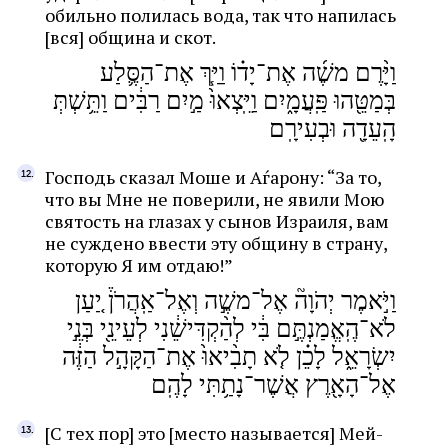
обильно полилась вода, так что напилась
[вся] община и скот.
וַיָּ֨רֶם משֶׁ֜ה אֶת־יָד֗וֹ וַיַּ֧ךְ אֶת־הַסֶּ֛לַע
בְּמַטֵּ֖הוּ פַּֽעֲמָ֑יִם וַיֵּֽצְאוּ֙ מַ֣יִם רַבִּ֔ים וַתֵּ֥שְׁתְּ
הָֽעֵדָ֖ה וּבְעִירָֽם
Господь сказал Моше и Аѓарону: “За то,
что вы Мне не поверили, не явили Мою
святость на глазах у сынов Израиля, вам
не суждено ввести эту общину в страну,
которую Я им отдаю!”
וַיֹּ֣אמֶר יְהֹוָה֘ אֶל־משֶׁ֣ה וְאֶל־אַֽהֲרֹן֒ יַ֚עַן
לֹא־הֶֽאֱמַנְתֶּ֣ם בִּ֔י לְהַ֨קְדִּישֵׁ֔נִי לְעֵינֵ֖י בְּנֵ֣י
יִשְׂרָאֵ֑ל לָכֵ֗ן לֹ֤א תָבִ֨יאוּ֙ אֶת־הַקָּהָ֣ל הַזֶּ֔ה
אֶל־הָאָ֖רֶץ אֲשֶׁר־נָתַ֥תִּי לָהֶֽם
[С тех пор] это [место называется] Мей-