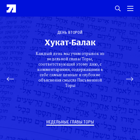
День второй
Хукат-Балак
Каждый день мы учим отрывок из
недельной главы Торы,
соответствующий этому дню, с
комментариями, содержащими в
себе самые ценные и глубокие
объяснения смысла Письменной
Торы
НЕДЕЛЬНЫЕ ГЛАВЫ ТОРЫ