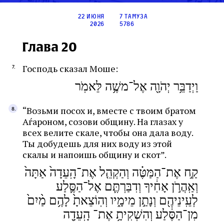
22 июня
7 тамуза
2026
5786
Глава 20
Господь сказал Моше:
וַיְדַבֵּ֥ר יְהֹוָ֖ה אֶל־משֶׁ֥ה לֵּאמֹֽר
“Возьми посох и, вместе с твоим братом
Аѓароном, созови общину. На глазах у
всех велите скале, чтобы она дала воду.
Ты добудешь для них воду из этой
скалы и напоишь общину и скот”.
קַ֣ח אֶת־הַמַּטֶּ֗ה וְהַקְהֵ֤ל אֶת־הָֽעֵדָה֙ אַתָּה֙
וְאַֽהֲרֹ֣ן אָחִ֔יךָ וְדִבַּרְתֶּ֧ם אֶל־הַסֶּ֛לַע
לְעֵֽינֵיהֶ֖ם וְנָתַ֣ן מֵימָ֑יו וְהֽוֹצֵאתָ֙ לָהֶ֥ם מַ֨יִם֙
מִן־הַסֶּ֔לַע וְהִשְׁקִיתָ֥ אֶת־ הָֽעֵדָ֖ה