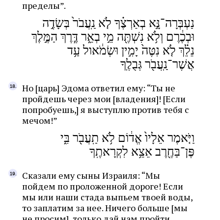
пределы”.
נַעְבְּרָה־נָּ֣א בְאַרְצֶ֗ךָ לֹ֤א נַֽעֲבֹר֙ בְּשָׂדֶ֣ה
וּבְכֶ֔רֶם וְלֹ֥א נִשְׁתֶּ֖ה מֵ֣י בְאֵ֑ר דֶּ֧רֶךְ הַמֶּ֣לֶךְ
נֵלֵ֗ךְ לֹ֤א נִטֶּה֙ יָמִ֣ין וּשְׂמֹ֔אול עַ֥ד
אֲשֶׁר־נַֽעֲבֹ֖ר גְּבֻלֶֽךָ
Но [царь] Эдома ответил ему: “Ты не
пройдешь через мои [владения]! [Если
попробуешь,] я выступлю против тебя с
мечом!”
וַיֹּ֤אמֶר אֵלָיו֙ אֱד֔וֹם לֹ֥א תַֽעֲבֹ֖ר בִּ֑י
פֶּן־בַּחֶ֖רֶב אֵצֵ֥א לִקְרָאתֶֽךָ
Сказали ему сыны Израиля: “Мы
пойдем по проложенной дороге! Если
мы или наши стада выпьем твоей воды,
то заплатим за нее. Ничего больше [мы
не просим], только дай нам пройти