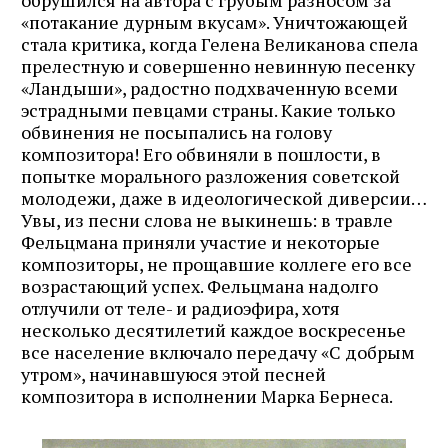
обрушился на автора с грубым разносом за
«потакание дурным вкусам». Уничтожающей
стала критика, когда Гелена Великанова спела
прелестную и совершенно невинную песенку
«Ландыши», радостно подхваченную всеми
эстрадными певцами страны. Какие только
обвинения не посыпались на голову
композитора! Его обвиняли в пошлости, в
попытке морального разложения советской
молодежи, даже в идеологической диверсии…
Увы, из песни слова не выкинешь: в травле
Фельцмана приняли участие и некоторые
композиторы, не прощавшие коллеге его все
возрастающий успех. Фельцмана надолго
отлучили от теле- и радиоэфира, хотя
несколько десятилетий каждое воскресенье
все население включало передачу «С добрым
утром», начинавшуюся этой песней
композитора в исполнении Марка Бернеса.