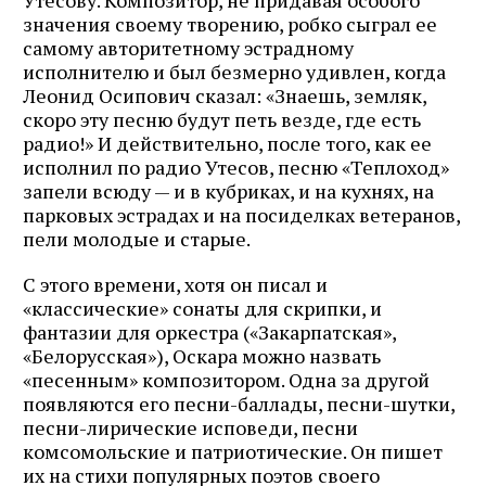
Утесову. Композитор, не придавая особого
значения своему творению, робко сыграл ее
самому авторитетному эстрадному
исполнителю и был безмерно удивлен, когда
Леонид Осипович сказал: «Знаешь, земляк,
скоро эту песню будут петь везде, где есть
радио!» И действительно, после того, как ее
исполнил по радио Утесов, песню «Теплоход»
запели всюду — и в кубриках, и на кухнях, на
парковых эстрадах и на посиделках ветеранов,
пели молодые и старые.
С этого времени, хотя он писал и
«классические» сонаты для скрипки, и
фантазии для оркестра («Закарпатская»,
«Белорусская»), Оскара можно назвать
Журнал ЛЕХАИМ в вашем
«песенным» композитором. Одна за другой
email
появляются его песни-баллады, песни-шутки,
песни-лирические исповеди, песни
Подпишитесь на рассылку журнала ЛЕХАИМ и получайте
комсомольские и патриотические. Он пишет
самые интересные публикации с сайта по электронной
их на стихи популярных поэтов своего
почте