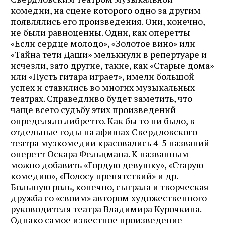
комедии, на сцене которого одно за другим
появлялись его произведения. Они, конечно,
не были равноценны. Одни, как оперетты
«Если сердце молодо», «Золотое вино» или
«Тайна тети Даши» мелькнули в репертуаре и
исчезли, зато другие, такие, как «Старые дома»
или «Пусть гитара играет», имели большой
успех и ставились во многих музыкальных
театрах. Справедливо будет заметить, что
чаще всего судьбу этих произведений
определяло либретто. Как бы то ни было, в
отдельные годы на афишах Свердловского
театра музкомедии красовались 4-5 названий
оперетт Оскара Фельцмана. К названным
можно добавить «Гордую девушку», «Старую
комедию», «Полосу препятствий» и др.
Большую роль, конечно, сыграла и творческая
дружба со «своим» автором художественного
руководителя театра Владимира Курочкина.
Однако самое известное произведение