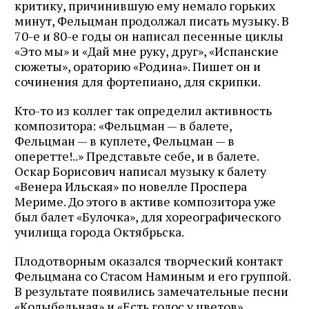
критику, причинившую ему немало горьких
минут, Фельцман продолжал писать музыку. В
70-е и 80-е годы он написал песенные циклы
«Это мы» и «Дай мне руку, друг», «Испанские
сюжеты», ораторию «Родина». Пишет он и
сочинения для фортепиано, для скрипки.
Кто-то из коллег так определил активность
композитора: «Фельцман — в балете,
Фельцман — в куплете, Фельцман — в
оперетте!..» Представьте себе, и в балете.
Оскар Борисович написал музыку к балету
«Венера Ильская» по новелле Проспера
Мериме. До этого в активе композитора уже
был балет «Булочка», для хореографического
училища города Октябрьска.
Плодотворным оказался творческий контакт
Фельцмана со Стасом Наминым и его группой.
В результате появились замечательные песни
«Колыбельная» и «Есть голос у цветов».