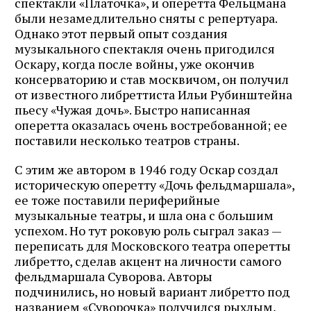
спектакли «Платочка», и оперетта Фельцмана
были незамедлительно сняты с репертуара.
Однако этот первый опыт создания
музыкального спектакля очень пригодился
Оскару, когда после войны, уже окончив
консерваторию и став москвичом, он получил
от известного либреттиста Ильи Рубинштейна
пьесу «Чужая дочь». Быстро написанная
оперетта оказалась очень востребованной; ее
поставили несколько театров страны.
С этим же автором в 1946 году Оскар создал
историческую оперетту «Дочь фельдмаршала»,
ее тоже поставили периферийные
музыкальные театры, и шла она с большим
успехом. Но тут роковую роль сыграл заказ —
переписать для Московского театра оперетты
либретто, сделав акцент на личности самого
фельдмаршала Суворова. Авторы
подчинились, но новый вариант либретто под
названием «Суворочка» получился рыхлым,