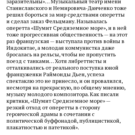
заразительны»… Музыкальный театр имени
Станиславского и Немировича-Данченко тоже
решил бороться за мир средствами оперетты
и сделал заказ Фельцману. Называлась
оперетта «Шумит Средиземное море», и в ней
тоже прогрессивная общественность — на этот
раз французская — выступала против войны в
Индокитае, а молодая коммунистка даже
бросалась на рельсы, чтобы не пропустить
поезд с танками… Хотя либреттисты и
отталкивались от реального поступка юной
француженки Раймонды Дьен, успеха
спектаклю это не принесло, и он провалился,
несмотря на прекрасную, по общему мнению,
музыку молодого композитора. Как писали
критики, «Шумит Средиземное море» —
резкий отход от оперетты в сторону
героической драмы в сочетании с
политической буффонадой, публицистикой,
плакатностью и патетикой».