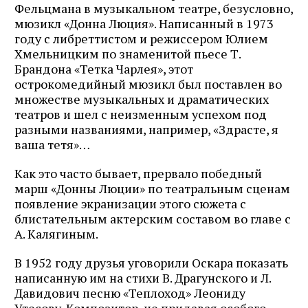
Фельцмана в музыкальном театре, безусловно,
мюзикл «Донна Люция». Написанный в 1973
году с либреттистом и режиссером Юлием
Хмельницким по знаменитой пьесе Т.
Брандона «Тетка Чарлея», этот
острокомедийный мюзикл был поставлен во
множестве музыкальных и драматических
театров и шел с неизменным успехом под
разными названиями, например, «Здрасте, я
ваша тетя»…
Как это часто бывает, прервало победный
марш «Донны Люции» по театральным сценам
появление экранизации этого сюжета с
блистательным актерским составом во главе с
А. Калягиным.
В 1952 году друзья уговорили Оскара показать
написанную им на стихи В. Драгунского и Л.
Давидович песню «Теплоход» Леониду