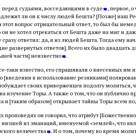
л перед судьями, восседающими в суде
, первое, о
адлежит ли он к числу людей Бешта? [Позже] наш Ре
а этот вопрос отрицательный ответ, то был бы нем
о он не хотел отрекаться от Бешта даже на миг и да
у сразу ответил: да, я из людей Бешта. Тогда ему на
е развернутых ответов]. Всего их было двадцать дв
льшей части] неизвестно
.
все‑таки известно, его спрашивали о внесенных им
 о [введении в использование резниками] полирова
н побуждает своих приверженцев подолгу молиться, 
а изучение Торы. А также о том, что он публично 
ма и [таким образом] открывает тайны Торы всем п
оих проповедях он говорил, что атрибут [Божественн
я низшей из эманаций, именуемой «землей», что яв
ского величества
. И о том, почему во время мол