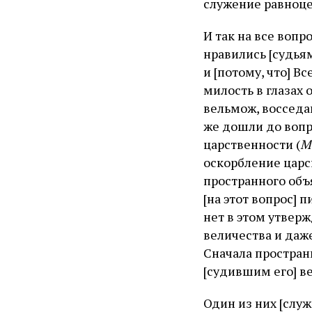
служение равноце
И так на все вопр
нравились [судьям
и [потому, что] В
милость в глазах
вельмож, восседа
же дошли до вопро
царственности (
М
оскорбление царск
пространного объ
[на этот вопрос] 
нет в этом утвер
величества и даже
Сначала простран
[судившим его] в
Один из них [служ