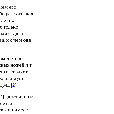
 чем его
бе рассказывал,
едленно
же только
чали задавать
а, и о чем они
 изменениях
нных ножей и т.
что оставляет
проповедует
одряд
[2]
.
ой] царственности
ляется
итвы он имеет