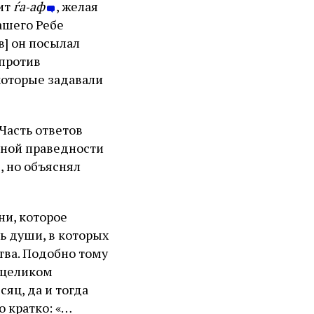
чит
ѓа‑аф
, желая
нашего Ребе
в] он посылал
 против
 которые задавали
Часть ответов
нной праведности
, но объяснял
ни, которое
ь души, в которых
итва. Подобно тому
 целиком
яц, да и тогда
о кратко: «…