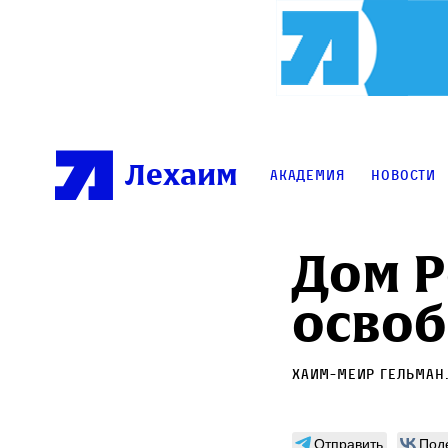
Лехаим
Академия
Новости
Дом Р
осво
Хаим-Меир Гельман
Отправить
Под