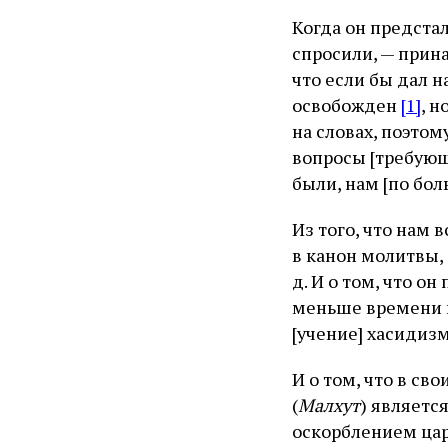
Когда он предста
спросили, — прин
что если бы дал н
освобожден
[1]
, н
на словах, поэтом
вопросы [требующи
были, нам [по бо
Из того, что нам 
в канон молитвы,
д. И о том, что о
меньше времени н
[учение] хасидиз
И о том, что в св
(
Малхут
) являетс
оскорблением цар