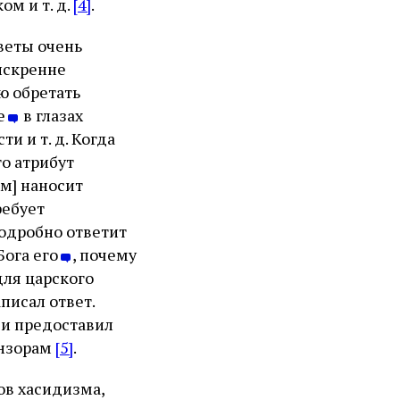
м и т. д.
[4]
.
тветы очень
 искренне
ю обретать
ие
в глазах
и и т. д. Когда
то атрибут
им] наносит
ребует
подробно ответит
Бога его
, почему
для царского
аписал ответ.
 и предоставил
ензорам
[5]
.
ов хасидизма,