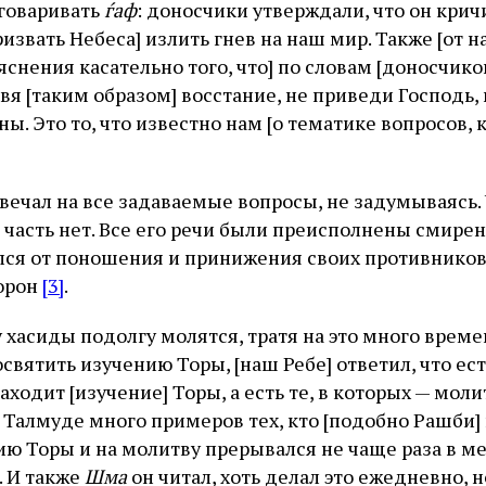
говаривать
ѓаф
: доносчики утверждали, что он кри
извать Небеса] излить гнев на наш мир. Также [от 
снения касательно того, что] по словам [доносчико
овя [таким образом] восстание, не приведи Господь,
ны. Это то, что известно нам [о тематике вопросов,
вечал на все задаваемые вопросы, не задумываясь. 
 часть нет. Все его речи были преисполнены смире
лся от поношения и принижения своих противников
орон
[3]
.
 хасиды подолгу молятся, тратя на это много време
вятить изучению Торы, [наш Ребе] ответил, что ест
ходит [изучение] Торы, а есть те, в которых — мол
 Талмуде много примеров тех, кто [подобно Рашби]
ю Торы и на молитву прерывался не чаще раза в мес
. И также
Шма
он читал, хоть делал это ежедневно, н