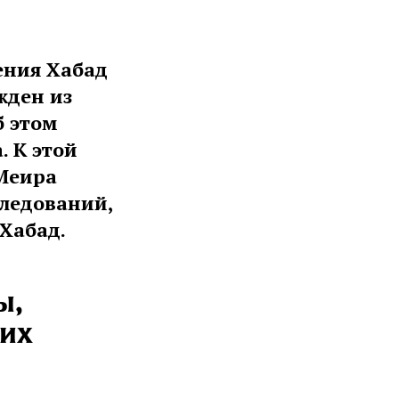
жения Хабад
жден из
б этом
. К этой
-Меира
следований,
Хабад.
ы,
них