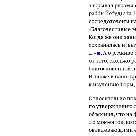
закрывал руками о
рабби Йеѓуды ѓа‑
сосредоточены на
«Благочестивые м
Когда же они зани
сохранялась и [вы
д.»
. А о р. Акив
от того, сколько 
благословенной па
И также в наше в
к изучению Торы, 
Относительно пов
по утверждению до
объяснил, что на
до моментов, кот
овладевающими его