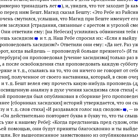
римерно тринадцать лет
), и, увидев, что тот заходит [в к
то перед ним Бешт. Магид сказал Бешту: «Это Ребе из Райсин
 очень смутился, услышав, что Магид при Беште именует его 
 чем заслужил [страдания, связанные с арестом и угрозой см
? Они ответили ему: [на Небесах] усилились обвинения тебя 
дуешь хасидизм
и т. д. Наш Ребе спросил их: «Если я выйду
роповедовать хасидизм?» Ответили они ему: «Да нет. Раз у
рот, когда выйдешь — проповедуй больше прежнего!» (И так
тербурга] он проповедовал [учение хасидизма] только раз в 
 а после освобождения стал проповедовать каждую субботу и
жке и т. д., ссылаясь на то, что он ничего не говорит от се
ени], полученное от своего наставника, который, в свою оч
 и т. д. Бешт велел ему прочесть какую‑нибудь проповедь (
д
освященную анализу в духе учения хасидизма слов стиха] «
той проповеди был опубликован в сборнике [его проповеде
нее [сборниках хасидских] историй утверждается, что он с
 и т. д. слов стиха] «И раздавался голос над сводом»
, — 
«Он действительно повторяет буква в букву то, что ты слыш
сь уже к нашему Ребе]: «Когда предстанешь пред судом, отв
жьей помощью, они будут приняты благосклонно и ты выйде
 ушли. Все вышеописанное заимствовано из опубликованных