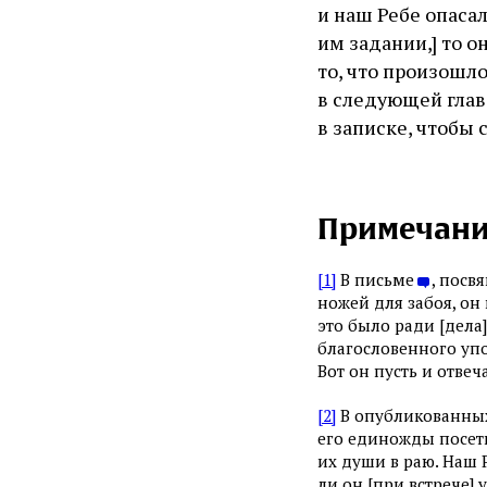
и наш Ребе опаса
им задании,] то 
то, что произошло
в следующей главе
в записке, чтобы 
Примечани
[1]
В письме
, посв
ножей для забоя, он 
это было ради [дела]
благословенного упом
Вот он пусть и отвеч
[2]
В опубликованных 
его единожды посет
их души в раю. Наш 
ли он [при встрече]