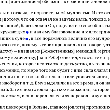
нно [достижениям] обезьяны в сравнении с человеко
осы он отвечал с поразительной мудростью. И его о
] потому, что он отвечал не задумываясь, толково,
севышний, Благословен Он, наделил его способность
 окружающих
и дал ему благоволение и милосерд
вших в суде
, и все поражались величию его мудрост
са о том, почему в своих проповедях он говорит, ч
алхут
) — низшая из [Божественных] эманаций, и [эт
ому величеству, [наш Ребе] ответил, что эта тема т
яснения, которое невозможно дать устно, и что он 
письменно, по мере того как будет с ним сила благая 
ждении ничего оскорбительного или унизительного 
 наоборот и т. д. Ему выделили на это время, и он н
ный. Затем подготовил краткое изложение, которое
ельможам, и они передали ее для перевода двум ц
ил цензором] в Вильне, главном [оплоте] противник