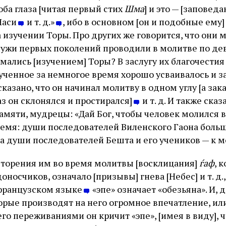
ба глаза [читая первый стих
Шма
] и это — [заповед
Наси
и т. д.»
, ибо в основном [он и подобные ему
 изучении Торы. Про других же говорится, что они 
ужи первых поколений проводили в молитве по девя
мались [изучением] Торы? В заслугу их благочестия
ученное за немногое время хорошо усваивалось и з
е сказано, что он начинал молитву в одном углу [а за
раз он склонялся и простирался]
и т. д. И также ска
мяти, мудрецы: «Дай Бог, чтобы человек молился ве
ремя: души последователей Виленского Гаона боль
а души последователей Бешта и его учеников — к мо
торения им во время молитвы [восклицания]
ѓаф
, 
носчиков, означало [призывы] гнева [Небес] и т. д.,
 французском языке
«эпе» означает «обезьяна». И, 
орые производят на него огромное впечатление, или
 переживаниями он кричит «эпе», [имея в виду], ч