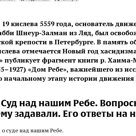
, 19 кислева 5559 года, основатель дви
рабби Шнеур-Залман из Ляд, был освобо
кой крепости в Петербурге. В память о
ислева отмечается Новый год хасидизма
» публикует фрагмент книги р. Хаима
55–1927) «Дом Ребе», важнейшего из ис
 начальному этапу истории движения 
. Суд над нашим Ребе. Вопрос
му задавали. Его ответы на 
 о суде над нашим Ребе.