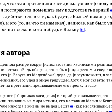
лся, что если противники хасидизма узнают [о полу
они постараются помешать ему подготовить верный
 в действительности, как будет, с Божьей помощью,
), и это [то, на что он намекал], написав, как было
срочно послали кого‑нибудь в Вильну
[6]
.
я автора
ященном распре вокруг [использования хасидскими резни
пишет так: «Ведь оба раза, что я был [под арестом и следств
 его [р. Баруха из Меджибожа] деда, да [преумножится, в зас
инания, его удел в мире грядущем. Хотя я мог сказать: Так
ает на претензии, предъявляемые его предку и т. д.».
ранее [сборниках хасидских] историй рассказывается, что
или, явившись из мира истины, его наставник Магид и Беш
Ребе никогда в жизни не видел Бешта
(как мы слышали, е
 узнать Бешта, который скончался в день праздника
Шавуот