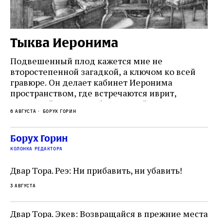
Тыква Иеронима
Н
Подвешенный плод кажется мне не
Ес
второстепенной загадкой, а ключом ко всей
Де
гравюре. Он делает кабинет Иеронима
ма
т
пространством, где встречаются иврит,
Лу
греческий и латынь; буквальный смысл и
чт
6 августа
Борух Горин
6 а
церковная традиция; филологическая
св
точность и понятность; переводчик,
ка
убеждённый в необходимости исправления, и
На
Борух Горин
ти:
читатель, воспринимающий исправление как
вп
е
колонка редактора
разрушение священного текста. Перед нами
од
и
не просто покровитель переводчиков,
Двар Тора. Реэ: Ни прибавить, ни убавить!
окружённый книгами. Перед нами человек,
3 августа
одно решение которого вызвало возмущение
целой общины и стало частью многовекового
спора о том, кому принадлежит последнее
Двар Тора. Экев: Возвращайся в прежние места