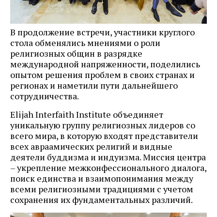
Журнал ЛЕХАИМ в вашем
email
В продолжение встречи, участники круглого
стола обменялись мнениями о роли
Подпишитесь на рассылку журнала ЛЕХАИМ и получайте
религиозных общин в разрядке
самые интересные публикации с сайта по электронной
международной напряженности, поделились
почте
опытом решения проблем в своих странах и
регионах и наметили пути дальнейшего
сотрудничества.
Подписаться
Elijah Interfaith Institute объединяет
уникальную группу религиозных лидеров со
всего мира, в которую входят представители
всех авраамических религий и видные
деятели буддизма и индуизма. Миссия центра
– укрепление межконфессионального диалога,
поиск единства и взаимопонимания между
всеми религиозными традициями с учетом
сохранения их фундаментальных различий.