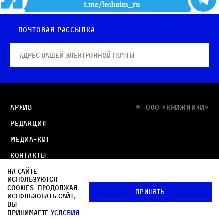
Почтовая рассылка
Архив
© OOO «КНИЖНИКИ»
Редакция
Медиа-кит
Контакты
На сайте
Политика в отношении обработки персональных
используются
данных
cookies. Продолжая
Принять
использовать сайт,
Политика обработки файлов cookie
вы
принимаете
условия