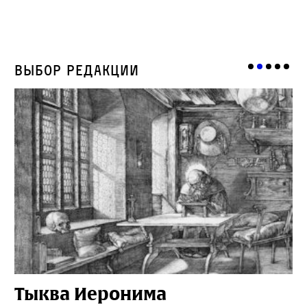
Выбор редакции
Тыква Иеронима
Н