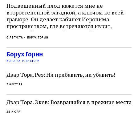
Подвешенный плод кажется мне не
Ес
второстепенной загадкой, а ключом ко всей
Де
гравюре. Он делает кабинет Иеронима
ма
т
пространством, где встречаются иврит,
Лу
греческий и латынь; буквальный смысл и
чт
6 августа
Борух Горин
6 а
церковная традиция; филологическая
св
точность и понятность; переводчик,
ка
убеждённый в необходимости исправления, и
На
Борух Горин
ти:
читатель, воспринимающий исправление как
вп
е
колонка редактора
разрушение священного текста. Перед нами
од
и
не просто покровитель переводчиков,
Двар Тора. Реэ: Ни прибавить, ни убавить!
окружённый книгами. Перед нами человек,
3 августа
одно решение которого вызвало возмущение
целой общины и стало частью многовекового
спора о том, кому принадлежит последнее
Двар Тора. Экев: Возвращайся в прежние места
слово в переводе Библии
28 июля