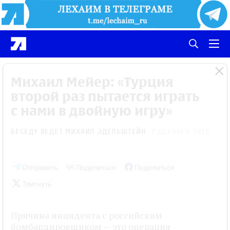
Михаил Мейер: «Турция
второй раз пытается играть
с нами в двойную игру»
Беседу ведет
Михаил Эдельштейн
7 декабря 2015
Отправить
Поделиться
Поделиться
Твитнуть
Причина инцидента с российским
бомбардировщиком — это операция