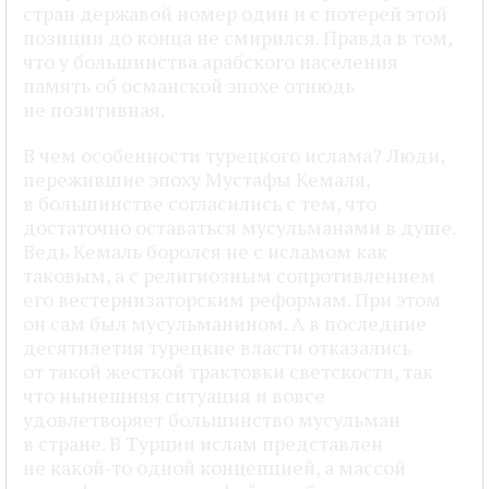
стран державой номер один и с потерей этой
позиции до конца не смирился. Правда в том,
что у большинства арабского населения
память об османской эпохе отнюдь
не позитивная.
В чем особенности турецкого ислама? Люди,
пережившие эпоху Мустафы Кемаля,
в большинстве согласились с тем, что
достаточно оставаться мусульманами в душе.
Ведь Кемаль боролся не с исламом как
таковым, а с религиозным сопротивлением
его вестернизаторским реформам. При этом
он сам был мусульманином. А в последние
десятилетия турецкие власти отказались
от такой жесткой трактовки светскости, так
что нынешняя ситуация и вовсе
удовлетворяет большинство мусульман
в стране. В Турции ислам представлен
не какой‑то одной концепцией, а массой