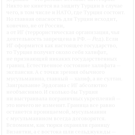
Никто не кинется на защиту Турции в случае
чего, в том числе и НАТО, где Турция состоит.
Но главная опасность для Турции исходит,
конечно, не от России,
а от ИГ (террористическая организация, чья
деятельность запрещена в РФ. —
Ред
.). Если
ИГ оформится как настоящее государство,
то Турция получит около себя халифат,
не признающий никаких государственных
границ. Естественное состояние халифата —
экспансия. А с точки зрения обычного
мусульманина, главный — халиф, а не султан.
Заигрывание Эрдогана с ИГ абсолютно
необъяснимо. И сколько бы Турция
ни выстраивала пограничных укреплений —
это ничего не изменит. Граница все равно
останется проницаемой, мусульманин
с мусульманином всегда договорятся.
Вспомним, как тюрки охраняли границу
Византии, а с востока шли сельджукиды —