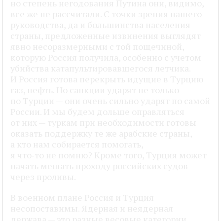
но степень негодования Путина они, видимо,
все же не рассчитали. С точки зрения нашего
руководства, да и большинства населения
страны, предложенные извинения выглядят
явно несоразмерными с той пощечиной,
которую Россия получила, особенно с учетом
убийства катапультировавшегося летчика.
И Россия готова перекрыть идущие в Турцию
газ, нефть. Но санкции ударят не только
по Турции — они очень сильно ударят по самой
России. И мы будем дольше оправляться
от них — туркам при необходимости готовы
оказать поддержку те же арабские страны,
а кто нам собирается помогать,
я что‑то не помню? Кроме того, Турция может
начать мешать проходу российских судов
через проливы.
В военном плане Россия и Турция
несопоставимы. Ядерная и неядерная
держава — это разные весовые категории.