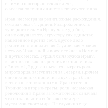
с ними о пантюркистских идеях,
о восстановлении единства тюркского мира.
Иран, несмотря на религиозные расхождения,
создал союз с Турцией. Раздробленность
турецкого ислама Ирану даже удобна,
он не ощущает эту структуру как единство,
нацеленное против себя. Другое дело
религиозно монолитная Саудовская Аравия,
поэтому Иран с ней и воюет сейчас в Йемене,
в других местах. Турция была нужна Ирану,
в частности, как посредник в отношениях
с Европой, Эрдоган пытался сыграть роль
миротворца, заступиться за Тегеран. Причем
еще недавно отношения двух стран были
весьма настороженными: Иран оттеснял
Турцию на вторые‑третьи роли, исламская
революция в Иране автоматически означала,
что он заявляет о себе как о лидере
мусульманского мира. Не случайно еще