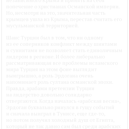
попечение о христианах Османской империи.
Но, несмотря на это, значительная часть
крымцев ушла из Крыма, перестав считать его
мусульманской территорией.
Шанс Турции был в том, что ни одному
из ее соперников конфликт между шиитами
и суннитами не позволяет стать единоличным
лидером в регионе. И более либерально
рассматривающая все проблемы исламского
мира Турция на этом фоне выглядит
выигрышно, а роль Эрдогана очень
напоминает роль султана османской эпохи.
Правда, арабами претензии Турции
на лидерство довольно солидарно
отвергаются. Когда началась «арабская весна»,
Эрдоган буквально ринулся в гущу событий
и сначала выиграл в Тунисе, еще где‑то,
но потом получил холодный душ от Египта,
который не так давно сам был среди арабских