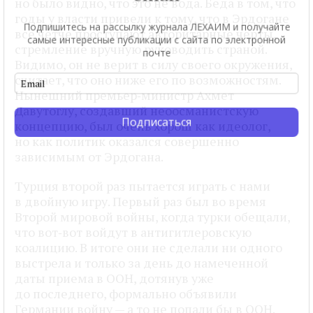
но было видно, что это не вода. Беда в том, что
годы у власти привели к тому, что в Эрдогане
Подпишитесь на рассылку журнала ЛЕХАИМ и получайте
все четче проступают авторитарные черты,
самые интересные публикации с сайта по электронной
стремление вручную руководить страной.
почте
Видимо, он не верит в силу своего окружения,
считает, что оно ниже его по возможностям.
Нынешний премьер‑министр Ахмет
Давутоглу, создавший неоосманистскую
Подписаться
концепцию, был очень хорош как идеолог,
но как политик оказался совершенно
зависимым от Эрдогана.
Турция второй раз пытается играть с нами
в двойную игру. Первый раз был во время
Второй мировой войны, когда турки обещали,
что вот‑вот войдут в антигитлеровскую
коалицию. В итоге они не сделали ни одного
выстрела и только за день до намеченной
даты приема в ООН, дотянув уже
до последнего, формально объявили
Германии войну — а то не попали бы в ООН.