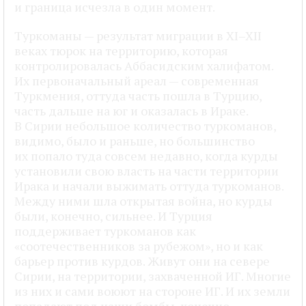
и граница исчезла в один момент.
Туркоманы — результат миграции в XI–XII
веках тюрок на территорию, которая
контролировалась Аббасидским халифатом.
Их первоначальный ареал — современная
Туркмения, оттуда часть пошла в Турцию,
часть дальше на юг и оказалась в Ираке.
В Сирии небольшое количество туркоманов,
видимо, было и раньше, но большинство
их попало туда совсем недавно, когда курды
установили свою власть на части территории
Ирака и начали выжимать оттуда туркоманов.
Между ними шла открытая война, но курды
были, конечно, сильнее. И Турция
поддерживает туркоманов как
«соотечественников за рубежом», но и как
барьер против курдов. Живут они на севере
Сирии, на территории, захваченной ИГ. Многие
из них и сами воюют на стороне ИГ. И их земли
попадают под наши бомбы, конечно.