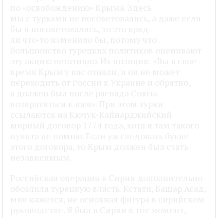
по «освобождению» Крыма. Здесь
мы с турками не посоветовались, а даже если
бы и посоветовались, то это вряд
ли что‑то изменило бы, потому что
большинство турецких политиков оценивают
эту акцию негативно. Их позиция: «Вы в свое
время Крым у нас отняли, и он не может
переходить от России к Украине и обратно,
а должен был после распада Союза
возвратиться к нам». При этом турки
ссылаются на Кючук‑Кайнарджийский
мирный договор 1774 года, хотя я там такого
пункта не помню. Если уж следовать букве
этого договора, то Крым должен был стать
независимым.
Российская операция в Сирии дополнительно
обозлила турецкую власть. Кстати, Башар Асад,
мне кажется, не основная фигура в сирийском
руководстве. Я был в Сирии в тот момент,