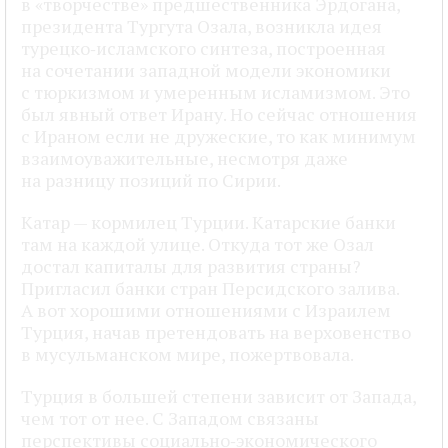
в «творчестве» предшественника Эрдогана,
президента Тургута Озала, возникла идея
турецко‑исламского синтеза, построенная
на сочетании западной модели экономики
с тюркизмом и умеренным исламизмом. Это
был явный ответ Ирану. Но сейчас отношения
с Ираном если не дружеские, то как минимум
взаимоуважительные, несмотря даже
на разницу позиций по Сирии.
Катар — кормилец Турции. Катарские банки
там на каждой улице. Откуда тот же Озал
достал капиталы для развития страны?
Пригласил банки стран Персидского залива.
А вот хорошими отношениями с Израилем
Турция, начав претендовать на верховенство
в мусульманском мире, пожертвовала.
Турция в большей степени зависит от Запада,
чем тот от нее. С Западом связаны
перспективы социально‑экономического