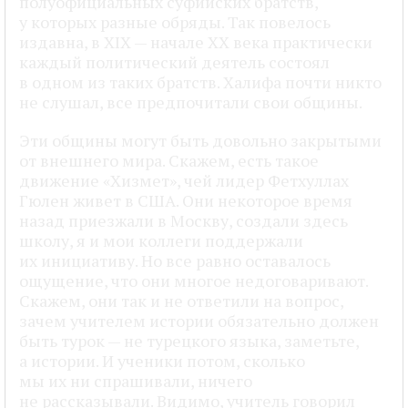
полуофициальных суфийских братств,
у которых разные обряды. Так повелось
издавна, в XIX — начале XX века практически
каждый политический деятель состоял
в одном из таких братств. Халифа почти никто
не слушал, все предпочитали свои общины.
Эти общины могут быть довольно закрытыми
от внешнего мира. Скажем, есть такое
движение «Хизмет», чей лидер Фетхуллах
Гюлен живет в США. Они некоторое время
назад приезжали в Москву, создали здесь
школу, я и мои коллеги поддержали
их инициативу. Но все равно оставалось
ощущение, что они многое недоговаривают.
Скажем, они так и не ответили на вопрос,
зачем учителем истории обязательно должен
быть турок — не турецкого языка, заметьте,
а истории. И ученики потом, сколько
мы их ни спрашивали, ничего
не рассказывали. Видимо, учитель говорил