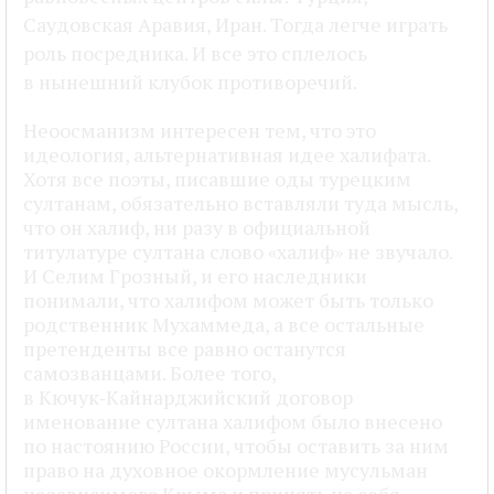
Саудовская Аравия, Иран. Тогда легче играть
роль посредника. И все это сплелось
в нынешний клубок противоречий.
Неоосманизм интересен тем, что это
идеология, альтернативная идее халифата.
Хотя все поэты, писавшие оды турецким
султанам, обязательно вставляли туда мысль,
что он халиф, ни разу в официальной
титулатуре султана слово «халиф» не звучало.
И Селим Грозный, и его наследники
понимали, что халифом может быть только
родственник Мухаммеда, а все остальные
претенденты все равно останутся
самозванцами. Более того,
в Кючук‑Кайнарджийский договор
именование султана халифом было внесено
по настоянию России, чтобы оставить за ним
право на духовное окормление мусульман
независимого Крыма и принять на себя