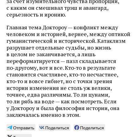
за счет изу­мительного чувства пропорций,
с каким он смешивал трэш и авангард,
серьезность и иронию.
Главная тема Доктороу — конфликт между
человеком и историей, вернее, между оптикой
гуманистической и исторической. Катаклизм
разрушает отдельные судьбы, но жизнь
в целом не заканчивается, а лишь
переформатируется — пазл складывается
по‑другому, вот и все. Кто‑то в результате
становится счастливее, кто‑то несчастнее,
кто‑то и вовсе гибнет, но с точки зрения
истории изменения не столь уж велики,
точнее, едва различимы. То ли цунами,
то ли рябь на воде — как посмотреть. Если
у Доктороу и была философия истории, она
заключалась именно в этом.
Отправить
Поделиться
Поделиться