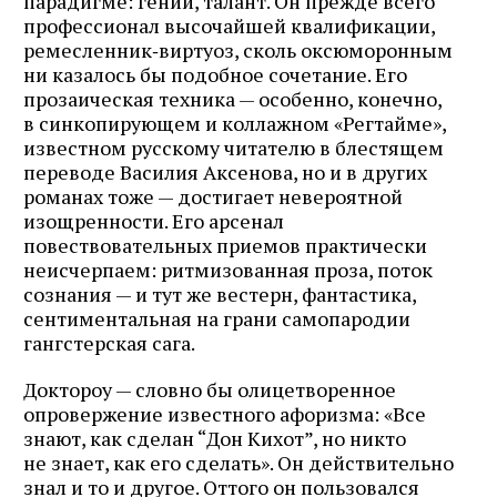
парадигме: гений, талант. Он прежде всего
профессионал высочайшей квалификации,
ремесленник‑виртуоз, сколь оксюморонным
ни казалось бы подобное сочетание. Его
прозаическая техника — особенно, конечно,
в синкопирующем и коллажном «Регтайме»,
известном русскому читателю в блестящем
переводе Василия Аксенова, но и в других
романах тоже — достигает невероятной
изощренности. Его арсенал
повествовательных приемов практически
неисчерпаем: ритмизованная проза, поток
сознания — и тут же вестерн, фантастика,
сентиментальная на грани самопародии
гангстерская сага.
Доктороу — словно бы олицетворенное
опровержение известного афоризма: «Все
знают, как сделан “Дон Кихот”, но никто
не знает, как его сделать». Он действительно
знал и то и другое. Оттого он пользовался