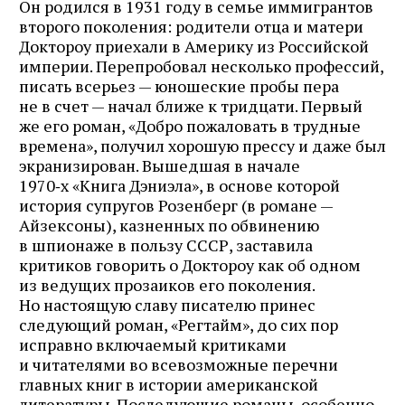
Он родился в 1931 году в семье иммигрантов
второго поколения: родители отца и матери
Доктороу приехали в Америку из Российской
империи. Перепробовал несколько профессий,
писать всерьез — юношеские пробы пера
не в счет — начал ближе к тридцати. Первый
же его роман, «Добро пожаловать в трудные
времена», получил хорошую прессу и даже был
экранизирован. Вышедшая в начале
1970‑х «Книга Дэниэла», в основе которой
история супругов Розенберг (в романе —
Айзексоны), казненных по обвинению
в шпионаже в пользу СССР, заставила
критиков говорить о Докто­роу как об одном
из ведущих прозаиков его поколения.
Но настоящую славу писателю принес
следующий роман, «Регтайм», до сих пор
исправно включаемый критиками
и читателями во всевозможные перечни
главных книг в истории американской
литературы. Последующие романы, особенно