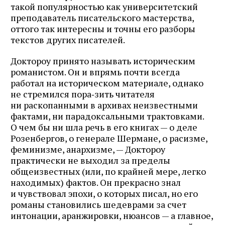
такой популярностью как университетский
преподаватель писательского мастерства,
оттого так интересны и точны его разборы
текстов других писателей.
Доктороу принято называть историческим
романистом. Он и впрямь почти всегда
работал на историческом материале, однако
не стремился пора‑зить читателя
ни раскопанными в архивах неизвестными
фактами, ни парадоксальными трактовками.
О чем бы ни шла речь в его книгах — о деле
Розенбергов, о генерале Шермане, о расизме,
феминизме, анархизме, — Докто­роу
практически не выходил за пределы
общеизвестных (или, по крайней мере, легко
находимых) фактов. Он прекрасно знал
и чувствовал эпохи, о которых писал, но его
романы становились шедеврами за счет
интонации, аранжировки, нюансов — а главное,