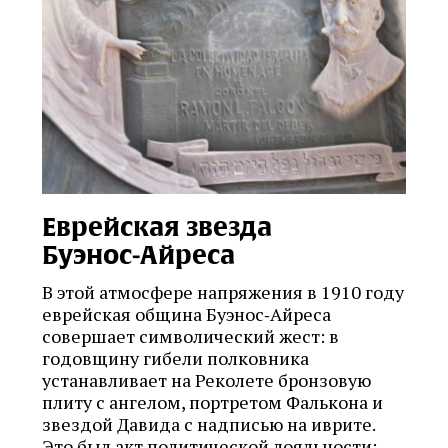
Еврейская звезда
Буэнос‑Айреса
В этой атмосфере напряжения в 1910 году
еврейская община Буэнос‑Айреса
совершает символический жест: в
годовщину гибели полковника
устанавливает на Реколете бронзовую
плиту с ангелом, портретом Фалькона и
звездой Давида с надписью на иврите.
Это был акт политической лояльности: