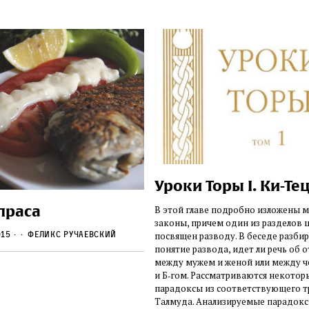
Уроки Торы I. Ки-Те
праса
В этой главе подробно изложены 
законы, причем один из разделов 
015
Феликс Ручаевский
посвящен разводу. В беседе разбир
понятие развода, идет ли речь об 
между мужем и женой или между 
и Б‑гом. Рассматриваются некотор
парадоксы из соответствующего т
Талмуда. Анализируемые парадок