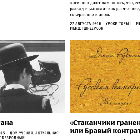
косвенно дают нам понять, что, ес
развод и выглядит как разделение,
совершенно в ином.
27 августа 2015
Уроки Торы I
Ме
Мендл Шнеерсон
нана
«Стаканчики гране
или Бравый контра
015
Дом учения: Актуальная
 Безродный