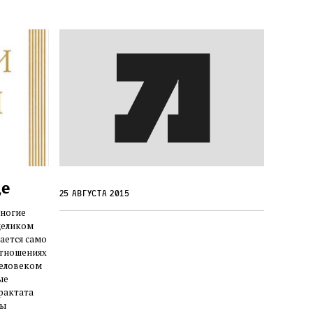
це
25 августа 2015
многие
целиком
ается само
отношениях
человеком
ые
рактата
сы