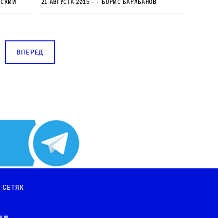
нский
21 августа 2015
Борис Барабанов
Вперед
 сетях
рам