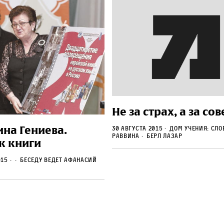
Не за страх, а за сов
ина Гениева.
30 августа 2015
Дом учения: Сло
раввина
Берл Лазар
к книги
015
Беседу ведет Афанасий