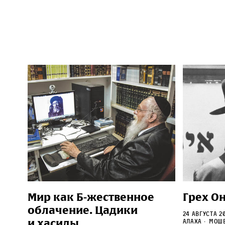
Мир как Б‑жественное
Грех О
облачение. Цадики
24 августа 2
и хасиды
Алаха
Моше