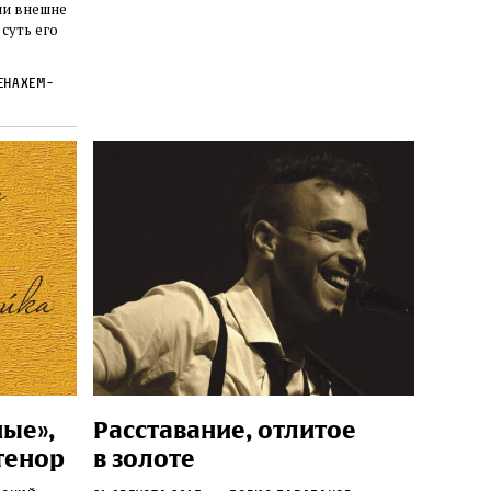
ли внешне
 суть его
нахем-
ные»,
Расставание, отлитое
тенор
в золоте